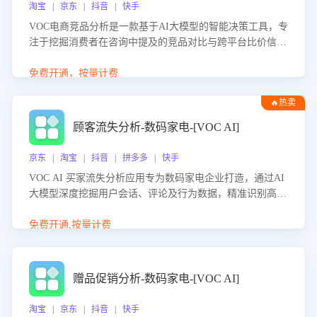
淘宝 | 京东 | 抖音 | 快手
VOC电商竞品分析是一款基于AI大模型的智能决策工具，专
注于挖掘消费者在咨询中提及的竞品对比与跨平台比价信
息。该应用能够精准识别被频繁对比的竞品品牌、咨询量、
商品信息，进行多维度交叉对比，并分析消费者的比价行
免费开通，按量计费
为。通过提供数据驱动的竞品洞察与差异化策略建议，帮助
🔥热卖
企业优化营销话术、突出产品与服务优势，有效提升咨询转
化率，避免陷入单纯价格竞争，实现精准扬长避短。
顾客流失分析-数码家电-[VOC AI]
京东 | 淘宝 | 抖音 | 拼多多 | 快手
VOC AI 买家流失分析应用专为数码家电企业打造，通过AI
大模型深度挖掘用户会话、评论及行为数据，精准识别高流
失风险客户，并定位流失原因：包括产品质量缺陷、售后响
应延迟、竞品价格冲击等。系统自动输出可落地的挽回策
免费开通,按量计费
略，迅速同步到店铺运营团队。
赠品促销分析-数码家电-[VOC AI]
淘宝 | 京东 | 抖音 | 快手