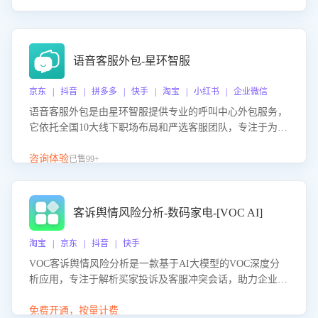
语音客服外包-星环智服
京东 | 抖音 | 拼多多 | 快手 | 淘宝 | 小红书 | 企业微信
语音客服外包是由星环智服提供专业的呼叫中心外包服务，
它依托全国10大线下职场布局和严选客服团队，专注于为企
业提供高效的语音呼叫解决方案。这项服务旨在通过专业的
客服团队和智能工具提升语音客服服务效率和质量，帮助企
咨询体验
已售99+
业实现降本增效。
客诉舆情风险分析-数码家电-[VOC AI]
淘宝 | 京东 | 抖音 | 快手
VOC客诉舆情风险分析是一款基于AI大模型的VOC深度分
析应用，专注于解析买家投诉及客服冲突会话，助力企业精
准防控舆情风险。该产品通过智能定位高风险会话、精准判
别客户情绪、归因争议根源，并客观评估客服应对合理性与
免费开通，按量计费