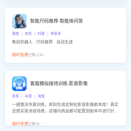
智能尺码推荐-智能体问答
淘宝 | 京东 | 抖音 | 拼多多
售前机器人 · 尺码推荐 · 自动生成
限时免费
已售1230+
客服模拟接待训练-影音影像
京东 | 抖音 | 淘宝
一键激活专属训练，即刻生成定制化影音影像剧本库！真实
还原买家进线场景，店铺内商品都可配置到剧本中进行针对
性训练，加强商品知识解答能力，提升客服售前转化率。点
击 “立即开通”，快速获取影音影像类目剧本，一键开启客服
限时免费
已售50+
培训。