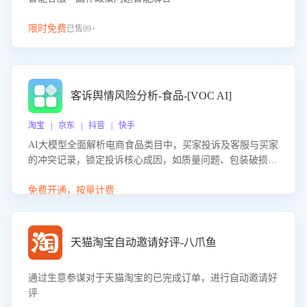
限时免费
已售99+
客诉舆情风险分析-食品-[VOC AI]
淘宝 | 京东 | 抖音 | 快手
AI大模型全面解析电商食品类目中，买家投诉及客服与买家
的冲突记录，锁定投诉核心成因，如质量问题、包装破损
等。同时，评估客服处理效果，生成优化策略，助力商家前
置差评防控，提升客户满意度。
免费开通，按量计费
天猫淘宝自动邀请好评-八爪鱼
通过生意参谋对于天猫淘宝的已完成订单，进行自动邀请好
评