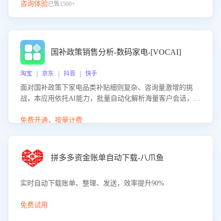
咨询体验
已售1500+
国补政策销售分析-数码家电-[VOCAI]
淘宝 | 京东 | 抖音 | 快手
面对国补政策下家电品类补贴细则复杂、咨询量激增的挑
战，本应用依托AI能力，批量自动化解析海量客户会话，精
准识别消费者对能以旧换新、补贴额度等政策的关注焦点与
购买意向，深度洞察决策动因。同时全面评估客服团队政策
免费开通，按量计费
解读准确性与响应效率，定位服务薄弱环节，为企业提供数
据驱动的策略优化建议与培训支持，助力提升政策响应速
度、客服转化能力及销售业绩。
拼多多资金账单自动下载-八爪鱼
实时自动下载账单、整理、发送，效率提升90%
免费试用