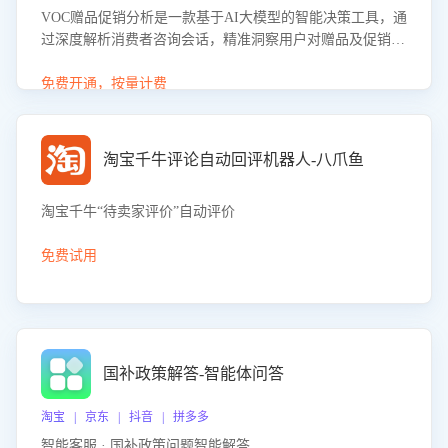
VOC赠品促销分析是一款基于AI大模型的智能决策工具，通
过深度解析消费者咨询会话，精准洞察用户对赠品及促销政
策的真实偏好与需求。该应用可识别高吸引力赠品和热门促
销诉求，帮助企业制定个性化赠品组合策略，优化资源投放
免费开通，按量计费
并淘汰低效赠品，在提升成交转化率的同时有效控制成本，
实现促销效果最大化。
淘宝千牛评论自动回评机器人-八爪鱼
淘宝千牛“待卖家评价”自动评价
免费试用
国补政策解答-智能体问答
淘宝 | 京东 | 抖音 | 拼多多
智能客服 · 国补政策问题智能解答