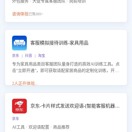
外包服务 · 大促专属客服团队 · 岗前培训
咨询体验
已售889+
客服模拟接待训练-家具用品
京东 | 抖音 | 淘宝
专为家具用品类目客服团队量身打造的高效AI训练工具。点
击“立即开通”，即可获取适配家居商品的定制化训练，开启
模拟真实客户对话的演练。针对性提升客服在家具用品功
能、尺寸参数咨询等高频场景下的专业应对能力。
2人正在体验...
京东-卡片样式发送欢迎语-[智能客服机器人]
京东
AI工具 · 欢迎语配置 · 商品推荐