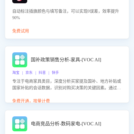
自动标注插旗颜色与填写备注，可以实现0误差，效率提升
90%
免费试用
国补政策销售分析-家具-[VOC AI]
淘宝 | 京东 | 抖音 | 快手
专注于电商家具类目，深度分析买家提及国补、地方补贴或
国家补贴的会话数据，识别对购买决策的关键因素。通过AI
大模型评估客服在政策宣传、回应及互动中的表现，生成优
化策略，助力商家利用国补政策提升GMV。
免费开通，按量计费
电商竞品分析-数码家电-[VOC AI]