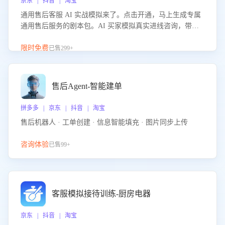
京东 | 抖音 | 淘宝
通用售后客服 AI 实战模拟来了。点击开通，马上生成专属
通用售后服务的剧本包。AI 买家模拟真实进线咨询，带您
的客服团队进行沉浸式训练，快速吃透功能咨询等售后场景
的应对要点，轻松提升服务能力。
限时免费
已售299+
售后Agent-智能建单
拼多多 | 京东 | 抖音 | 淘宝
售后机器人 · 工单创建 · 信息智能填充 · 图片同步上传
咨询体验
已售99+
客服模拟接待训练-厨房电器
京东 | 抖音 | 淘宝