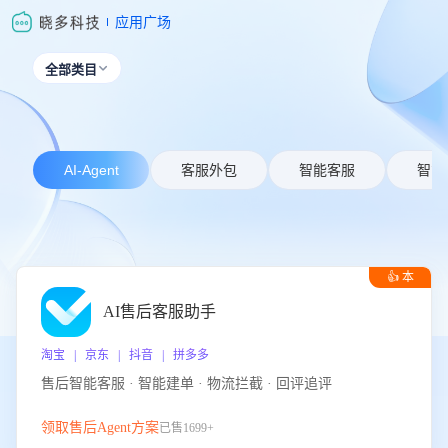
应用广场
全部类目

AI-Agent
客服外包
智能客服
智能
👍 本
周推荐
AI售后客服助手
淘宝 | 京东 | 抖音 | 拼多多
售后智能客服 · 智能建单 · 物流拦截 · 回评追评
领取售后Agent方案
已售1699+