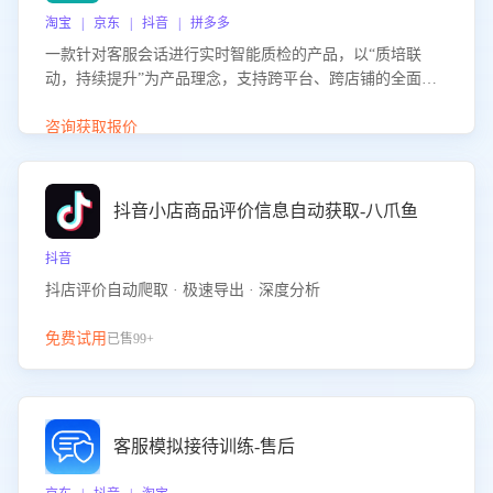
淘宝 | 京东 | 抖音 | 拼多多
一款针对客服会话进行实时智能质检的产品，以“质培联
动，持续提升”为产品理念，支持跨平台、跨店铺的全面、
实时、智能化质检，并根据质检结果形成质培联动，持续提
升客服团队的销服能力。
咨询获取报价
抖音小店商品评价信息自动获取-八爪鱼
抖音
抖店评价自动爬取 · 极速导出 · 深度分析
免费试用
已售99+
客服模拟接待训练-售后