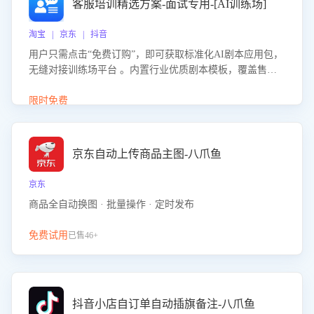
客服培训精选方案-面试专用-[AI训练场]
淘宝 | 京东 | 抖音
用户只需点击“免费订购”，即可获取标准化AI剧本应用包，
无缝对接训练场平台 。内置行业优质剧本模板，覆盖售前
咨询、售后处理等全场景，消除复杂部署流程，节省90%的
初始化时间，助力企业快速启动智能客服训练
限时免费
京东自动上传商品主图-八爪鱼
京东
商品全自动换图 · 批量操作 · 定时发布
免费试用
已售46+
抖音小店自订单自动插旗备注-八爪鱼