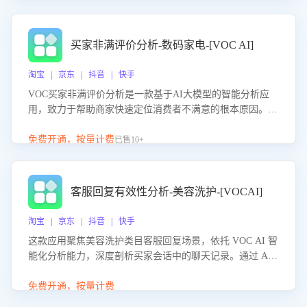
成效。系统可自动生成针对性改进策略，包括沟通话术优
化、流程规范及部门协同建议，从而提升客服团队舆情应对
能力，阻断差评扩散，维护品牌声誉，实现客户满意度的持
买家非满评价分析-数码家电-[VOC AI]
续提升。
淘宝 | 京东 | 抖音 | 快手
VOC买家非满评价分析是一款基于AI大模型的智能分析应
用，致力于帮助商家快速定位消费者不满意的根本原因。该
产品可自动识别非满评价中的关键问题，区别问题是否属于
客服原因或其它部门原因，明确责任归属，提供可落地的改
免费开通，按量计费
已售10+
进建议与策略方向。通过深入挖掘会话内容，商家可针对性
优化服务流程、提升客服质量，并协同相关部门推进体验整
改，有效提升客户满意度和店铺整体服务质量。
客服回复有效性分析-美容洗护-[VOCAI]
淘宝 | 京东 | 抖音 | 快手
这款应用聚焦美容洗护类目客服回复场景，依托 VOC AI 智
能化分析能力，深度剖析买家会话中的聊天记录。通过 AI
大模型精准定位客服在不同场景的理解与回应难点，评判解
答的有效性与完整性，输出针对性改进策略，助力商家快速
免费开通，按量计费
优化快捷话术，提升客服接待响应率与服务质量。