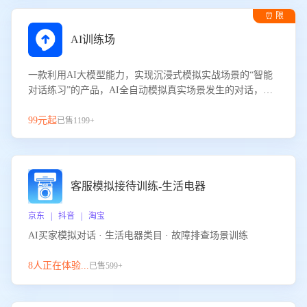
⏰ 限
时试用
AI训练场
一款利用AI大模型能力，实现沉浸式模拟实战场景的“智能
对话练习”的产品，AI全自动模拟真实场景发生的对话，企
业可以帮助员工提升客服接待技巧，持续提升客服团队的销
服能力。
99元起
已售1199+
客服模拟接待训练-生活电器
京东 | 抖音 | 淘宝
AI买家模拟对话 · 生活电器类目 · 故障排查场景训练
8人正在体验...
已售599+