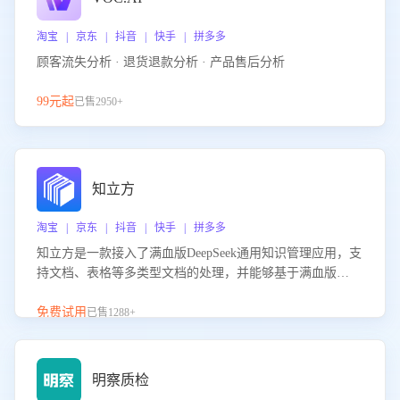
淘宝 | 京东 | 抖音 | 快手 | 拼多多
顾客流失分析 · 退货退款分析 · 产品售后分析
99元起
已售2950+
知立方
淘宝 | 京东 | 抖音 | 快手 | 拼多多
知立方是一款接入了满血版DeepSeek通用知识管理应用，支
持文档、表格等多类型文档的处理，并能够基于满血版
DeepSeek做知识应答。它能够为多种应用场景提供强大的知
识支持，帮助用户高效管理和利用知识资源。通过该产品，
免费试用
已售1288+
用户可以轻松实现文档的上传、分类、检索，提升知识管理
的智能化水平。
明察质检