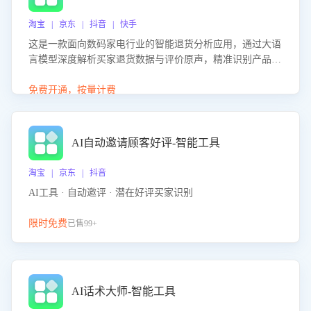
淘宝 | 京东 | 抖音 | 快手
这是一款面向数码家电行业的智能退货分析应用，通过大语
言模型深度解析买家退货数据与评价原声，精准识别产品质
量、描述不符、物流破损等核心退货原因，并输出可落地的
改进建议，通过挖掘用户痛点驱动产品迭代，从根本上降低
免费开通，按量计费
退货率，进而降低因技术差异或服务疏漏导致的退款率。
AI自动邀请顾客好评-智能工具
淘宝 | 京东 | 抖音
AI工具 · 自动邀评 · 潜在好评买家识别
限时免费
已售99+
AI话术大师-智能工具