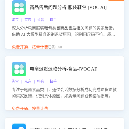
商品售后问题分析-服装鞋包-[VOC AI]
淘宝 | 京东 | 抖音 | 快手
深入分析电商服装鞋包类目商品售后相关问题的买家反馈，
借助 AI 大模型精准识别退货原因，识别因尺码不符、质量
问题等导致的退货原因，给出全方位优化产品与服务的建
议，助力商家优化产品或服务，实现销售额的显著提升。
免费开通，按量计费
已售1690+
电商退货退款分析-食品-[VOC AI]
淘宝 | 京东 | 抖音 | 快手
专注于电商食品类目，通过会话数据分析成功完成退货退款
的买家反馈，识别具体原因，如质量问题或包装破损等。结
合AI大模型，自动评估客服挽回效果，输出优化策略，助力
商家降低退款率，提升售后效率。
免费开通，按量计费