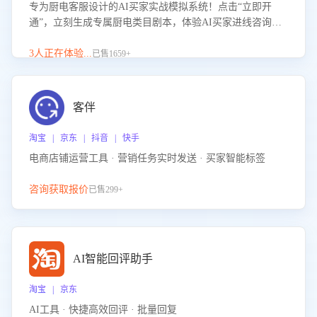
专为厨电客服设计的AI买家实战模拟系统！点击“立即开
通”，立刻生成专属厨电类目剧本，体验AI买家进线咨询真
实场景训练，快速掌握针对家用厨电商品的“功能咨询”等真
实场景应对技巧！
3人正在体验...
已售1659+
客伴
淘宝 | 京东 | 抖音 | 快手
电商店铺运营工具 · 营销任务实时发送 · 买家智能标签
咨询获取报价
已售299+
AI智能回评助手
淘宝 | 京东
AI工具 · 快捷高效回评 · 批量回复