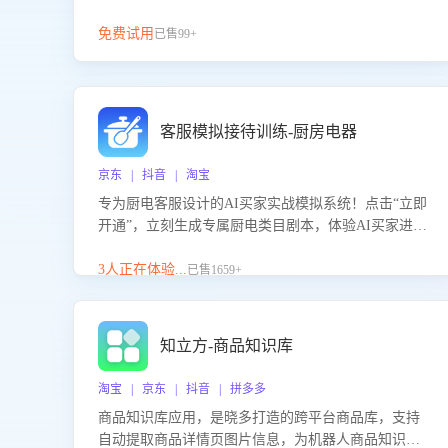
免费试用
已售99+
客服模拟接待训练-厨房电器
京东 | 抖音 | 淘宝
专为厨电客服设计的AI买家实战模拟系统！点击“立即
开通”，立刻生成专属厨电类目剧本，体验AI买家进线
咨询真实场景训练，快速掌握针对家用厨电商品的“功
能咨询”等真实场景应对技巧！
3人正在体验...
已售1659+
知立方-商品知识库
淘宝 | 京东 | 抖音 | 拼多多
商品知识库应用，是晓多打造的跨平台商品库，支持
自动提取商品详情页图片信息，为机器人商品知识问