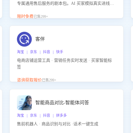
专属通用售后服务的剧本包。AI 买家模拟真实进线咨
询，带您的客服团队进行沉浸式训练，快速吃透功能
咨询等售后场景的应对要点，轻松提升服务能力。
限时免费
已售299+
客伴
淘宝 | 京东 | 抖音 | 快手
电商店铺运营工具 · 营销任务实时发送 · 买家智能标
签
咨询获取报价
已售299+
智能商品对比-智能体问答
淘宝 | 京东 | 抖音 | 拼多多
售前机器人 · 商品识别与对比 ·话术一键生成