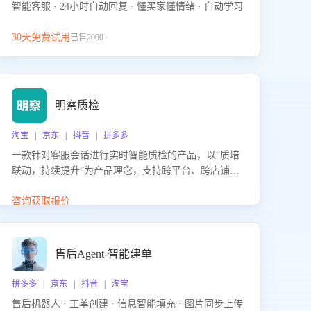
智能客服 · 24小时自动回复 · 懂买家懂情绪 · 自动学习
30天免费试用
已售2000+
明察质检
淘宝 | 京东 | 抖音 | 拼多多
一款针对客服会话进行实时智能质检的产品，以“质培
联动，持续提升”为产品理念，支持跨平台、跨店铺的
全面、实时、智能化质检，并根据质检结果形成质培
联动，持续提升客服团队的销服能力。
咨询获取报价
售后Agent-智能建单
拼多多 | 京东 | 抖音 | 淘宝
售后机器人 · 工单创建 · 信息智能填充 · 图片同步上传