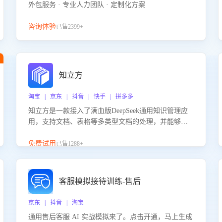
外包服务 · 专业人力团队 · 定制化方案
咨询体验
已售2399+
知立方
淘宝 | 京东 | 抖音 | 快手 | 拼多多
知立方是一款接入了满血版DeepSeek通用知识管理应
用，支持文档、表格等多类型文档的处理，并能够基
于满血版DeepSeek做知识应答。它能够为多种应用场
景提供强大的知识支持，帮助用户高效管理和利用知
免费试用
已售1288+
识资源。通过该产品，用户可以轻松实现文档的上
传、分类、检索，提升知识管理的智能化水平。
客服模拟接待训练-售后
京东 | 抖音 | 淘宝
通用售后客服 AI 实战模拟来了。点击开通，马上生成