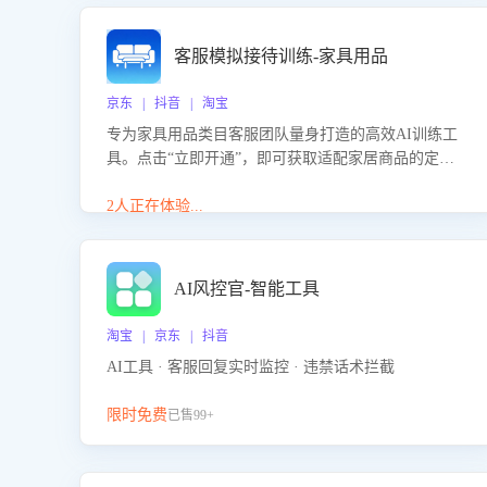
客服模拟接待训练-家具用品
京东 | 抖音 | 淘宝
专为家具用品类目客服团队量身打造的高效AI训练工
具。点击“立即开通”，即可获取适配家居商品的定制
化训练，开启模拟真实客户对话的演练。针对性提升
客服在家具用品功能、尺寸参数咨询等高频场景下的
2人正在体验...
专业应对能力。
AI风控官-智能工具
淘宝 | 京东 | 抖音
AI工具 · 客服回复实时监控 · 违禁话术拦截
限时免费
已售99+