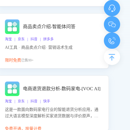
商品卖点介绍-智能体问答
淘宝 | 京东 | 抖音 | 拼多多
AI工具 · 商品卖点介绍· 营销话术生成
限时免费
已售99+
电商退货退款分析-数码家电-[VOC AI]
淘宝 | 京东 | 抖音 | 快手
这是一款面向数码家电行业的智能退货分析应用，通
过大语言模型深度解析买家退货数据与评价原声，精
准识别产品质量、描述不符、物流破损等核心退货原
因，并输出可落地的改进建议，通过挖掘用户痛点驱
免费开通，按量计费