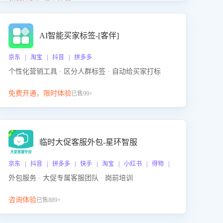
动产品迭代，从根本上降低退货率，进而降低因技术
差异或服务疏漏导致的退款率。
AI智能买家标签-[客伴]
京东 | 淘宝 | 抖音 | 拼多多
个性化营销工具 · 区分人群标签 · 自动给买家打标
免费开通，限时体验
已售99+
临时大促客服外包-星环智服
京东 | 抖音 | 拼多多 | 快手 | 淘宝 | 小红书 | 得物 | 企业微信
外包服务 · 大促专属客服团队 · 岗前培训
咨询体验
已售889+