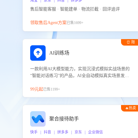
淘宝 | 京东 | 抖音 | 拼多多
售后智能客服 · 智能建单 · 物流拦截 · 回评追评
领取售后Agent方案
已售1699+
⏰ 限
时试用
AI训练场
一款利用AI大模型能力，实现沉浸式模拟实战场景的
“智能对话练习”的产品，AI全自动模拟真实场景发生
的对话，企业可以帮助员工提升客服接待技巧，持续
提升客服团队的销服能力。
99元起
已售1199+
🔥热卖
聚合接待助手
快手 | 抖音 | 拼多多 | 京东 | 企业微信