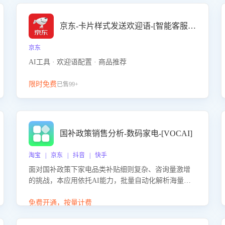
京东-卡片样式发送欢迎语-[智能客服机器人]
京东
AI工具 · 欢迎语配置 · 商品推荐
限时免费
已售99+
国补政策销售分析-数码家电-[VOCAI]
淘宝 | 京东 | 抖音 | 快手
面对国补政策下家电品类补贴细则复杂、咨询量激增
的挑战，本应用依托AI能力，批量自动化解析海量客
户会话，精准识别消费者对能以旧换新、补贴额度等
政策的关注焦点与购买意向，深度洞察决策动因。同
免费开通，按量计费
时全面评估客服团队政策解读准确性与响应效率，定
位服务薄弱环节，为企业提供数据驱动的策略优化建