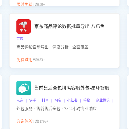
升客服售前转化率。点击 “立即开通”，快速获取影音
限时免费
已售50+
影像类目剧本，一键开启客服培训。
京东商品评论数据批量导出-八爪鱼
京东
商品评论自动导出 · 深度分析 · 全面覆盖
免费试用
已售33+
售前售后全包拼席客服外包-星环智服
京东 | 快手 | 抖音 | 淘宝 | 小红书 | 得物 | 企业微信 | 跨平台
外包服务 · 售前售后全包 · 7×24小时专业响应
咨询体验
已售1799+