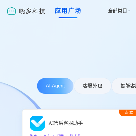
应用广场
全部类目

AI-Agent
客服外包
智能客
👍 本
周推荐
AI售后客服助手