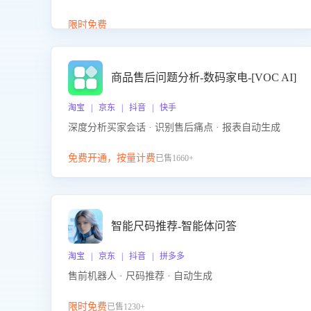
答、商品卖点介绍等智能体提供完整、全面、准确的
商品知识。
限时免费
商品售后问题分析-数码家电-[VOC AI]
淘宝 | 京东 | 抖音 | 快手
深度分析买家会话 · 识别售后痛点 · 报表自动生成
免费开通，按量计费
已售1660+
智能尺码推荐-智能体问答
淘宝 | 京东 | 抖音 | 拼多多
售前机器人 · 尺码推荐 · 自动生成
限时免费
已售1230+