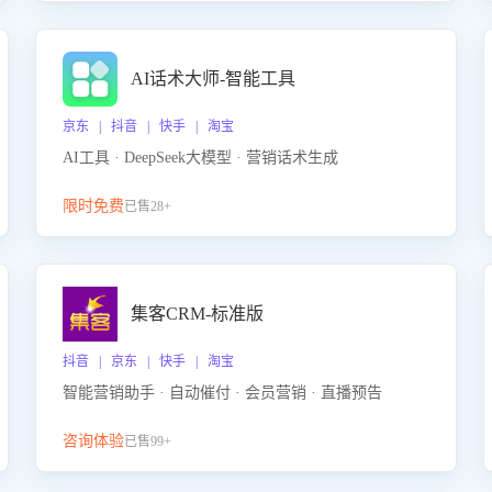
AI话术大师-智能工具
京东 | 抖音 | 快手 | 淘宝
AI工具 · DeepSeek大模型 · 营销话术生成
限时免费
已售28+
集客CRM-标准版
抖音 | 京东 | 快手 | 淘宝
智能营销助手 · 自动催付 · 会员营销 · 直播预告
咨询体验
已售99+