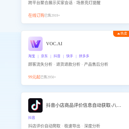
跨平台聚合展示买家会话 · 场景亮灯提醒
在线订购
已售2919+
🔥热卖
VOC.AI
淘宝 | 京东 | 抖音 | 快手 | 拼多多
顾客流失分析 · 退货退款分析 · 产品售后分析
99元起
已售2950+
抖音小店商品评价信息自动获取-八爪鱼
抖音
抖店评价自动爬取 · 极速导出 · 深度分析