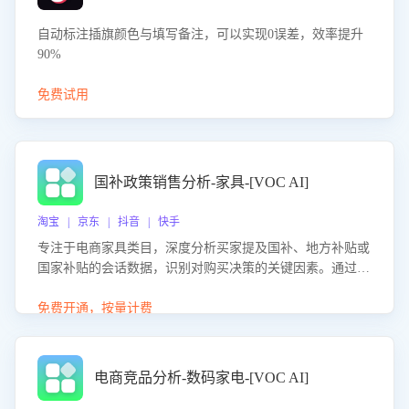
自动标注插旗颜色与填写备注，可以实现0误差，效率提升
90%
免费试用
国补政策销售分析-家具-[VOC AI]
淘宝 | 京东 | 抖音 | 快手
专注于电商家具类目，深度分析买家提及国补、地方补贴或
国家补贴的会话数据，识别对购买决策的关键因素。通过AI
大模型评估客服在政策宣传、回应及互动中的表现，生成优
化策略，助力商家利用国补政策提升GMV。
免费开通，按量计费
电商竞品分析-数码家电-[VOC AI]