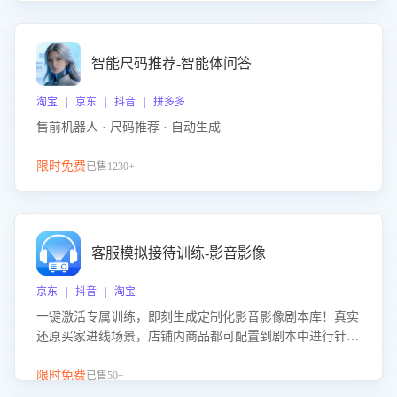
智能尺码推荐-智能体问答
淘宝 | 京东 | 抖音 | 拼多多
售前机器人 · 尺码推荐 · 自动生成
限时免费
已售1230+
客服模拟接待训练-影音影像
京东 | 抖音 | 淘宝
一键激活专属训练，即刻生成定制化影音影像剧本库！真实
还原买家进线场景，店铺内商品都可配置到剧本中进行针对
性训练，加强商品知识解答能力，提升客服售前转化率。点
击 “立即开通”，快速获取影音影像类目剧本，一键开启客服
限时免费
已售50+
培训。