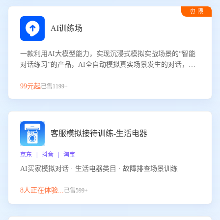
⏰ 限
时试用
AI训练场
一款利用AI大模型能力，实现沉浸式模拟实战场景的“智能
对话练习”的产品，AI全自动模拟真实场景发生的对话，企
业可以帮助员工提升客服接待技巧，持续提升客服团队的销
服能力。
99元起
已售1199+
客服模拟接待训练-生活电器
京东 | 抖音 | 淘宝
AI买家模拟对话 · 生活电器类目 · 故障排查场景训练
8人正在体验...
已售599+