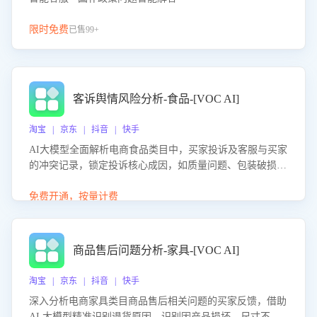
限时免费
已售99+
客诉舆情风险分析-食品-[VOC AI]
淘宝 | 京东 | 抖音 | 快手
AI大模型全面解析电商食品类目中，买家投诉及客服与买家
的冲突记录，锁定投诉核心成因，如质量问题、包装破损
等。同时，评估客服处理效果，生成优化策略，助力商家前
置差评防控，提升客户满意度。
免费开通，按量计费
商品售后问题分析-家具-[VOC AI]
淘宝 | 京东 | 抖音 | 快手
深入分析电商家具类目商品售后相关问题的买家反馈，借助
AI 大模型精准识别退货原因，识别因产品损坏、尺寸不符