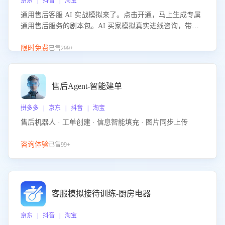
京东 | 抖音 | 淘宝
通用售后客服 AI 实战模拟来了。点击开通，马上生成专属
通用售后服务的剧本包。AI 买家模拟真实进线咨询，带您
的客服团队进行沉浸式训练，快速吃透功能咨询等售后场景
的应对要点，轻松提升服务能力。
限时免费
已售299+
售后Agent-智能建单
拼多多 | 京东 | 抖音 | 淘宝
售后机器人 · 工单创建 · 信息智能填充 · 图片同步上传
咨询体验
已售99+
客服模拟接待训练-厨房电器
京东 | 抖音 | 淘宝