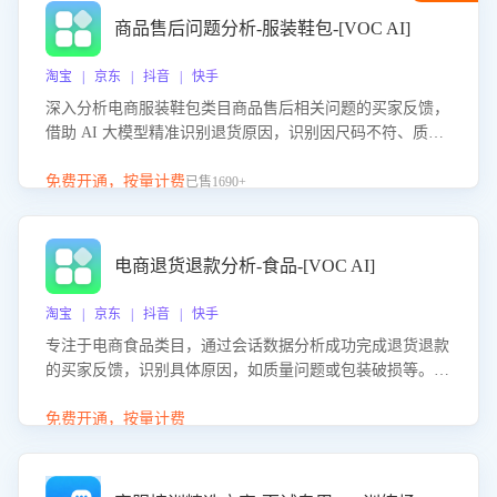
商品售后问题分析-服装鞋包-[VOC AI]
淘宝 | 京东 | 抖音 | 快手
深入分析电商服装鞋包类目商品售后相关问题的买家反馈，
借助 AI 大模型精准识别退货原因，识别因尺码不符、质量
问题等导致的退货原因，给出全方位优化产品与服务的建
议，助力商家优化产品或服务，实现销售额的显著提升。
免费开通，按量计费
已售1690+
电商退货退款分析-食品-[VOC AI]
淘宝 | 京东 | 抖音 | 快手
专注于电商食品类目，通过会话数据分析成功完成退货退款
的买家反馈，识别具体原因，如质量问题或包装破损等。结
合AI大模型，自动评估客服挽回效果，输出优化策略，助力
商家降低退款率，提升售后效率。
免费开通，按量计费