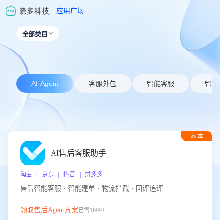
应用广场
全部类目

AI-Agent
客服外包
智能客服
智能
👍 本
周推荐
AI售后客服助手
淘宝 | 京东 | 抖音 | 拼多多
售后智能客服 · 智能建单 · 物流拦截 · 回评追评
领取售后Agent方案
已售1699+