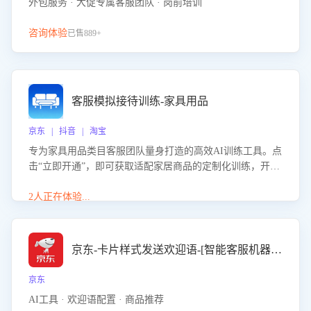
外包服务 · 大促专属客服团队 · 岗前培训
咨询体验
已售889+
客服模拟接待训练-家具用品
京东 | 抖音 | 淘宝
专为家具用品类目客服团队量身打造的高效AI训练工具。点
击“立即开通”，即可获取适配家居商品的定制化训练，开启
模拟真实客户对话的演练。针对性提升客服在家具用品功
能、尺寸参数咨询等高频场景下的专业应对能力。
2人正在体验...
京东-卡片样式发送欢迎语-[智能客服机器人]
京东
AI工具 · 欢迎语配置 · 商品推荐