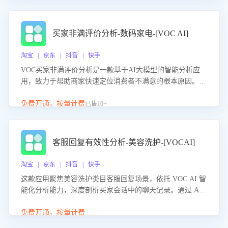
成效。系统可自动生成针对性改进策略，包括沟通话术优
化、流程规范及部门协同建议，从而提升客服团队舆情应对
能力，阻断差评扩散，维护品牌声誉，实现客户满意度的持
买家非满评价分析-数码家电-[VOC AI]
续提升。
淘宝 | 京东 | 抖音 | 快手
VOC买家非满评价分析是一款基于AI大模型的智能分析应
用，致力于帮助商家快速定位消费者不满意的根本原因。该
产品可自动识别非满评价中的关键问题，区别问题是否属于
客服原因或其它部门原因，明确责任归属，提供可落地的改
免费开通，按量计费
已售10+
进建议与策略方向。通过深入挖掘会话内容，商家可针对性
优化服务流程、提升客服质量，并协同相关部门推进体验整
改，有效提升客户满意度和店铺整体服务质量。
客服回复有效性分析-美容洗护-[VOCAI]
淘宝 | 京东 | 抖音 | 快手
这款应用聚焦美容洗护类目客服回复场景，依托 VOC AI 智
能化分析能力，深度剖析买家会话中的聊天记录。通过 AI
大模型精准定位客服在不同场景的理解与回应难点，评判解
答的有效性与完整性，输出针对性改进策略，助力商家快速
免费开通，按量计费
优化快捷话术，提升客服接待响应率与服务质量。