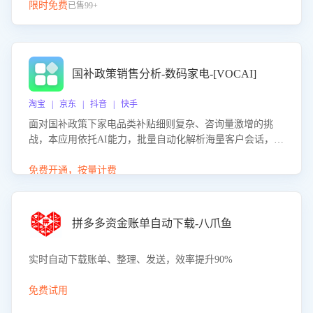
限时免费
已售99+
国补政策销售分析-数码家电-[VOCAI]
淘宝 | 京东 | 抖音 | 快手
面对国补政策下家电品类补贴细则复杂、咨询量激增的挑
战，本应用依托AI能力，批量自动化解析海量客户会话，精
准识别消费者对能以旧换新、补贴额度等政策的关注焦点与
购买意向，深度洞察决策动因。同时全面评估客服团队政策
免费开通，按量计费
解读准确性与响应效率，定位服务薄弱环节，为企业提供数
据驱动的策略优化建议与培训支持，助力提升政策响应速
度、客服转化能力及销售业绩。
拼多多资金账单自动下载-八爪鱼
实时自动下载账单、整理、发送，效率提升90%
免费试用