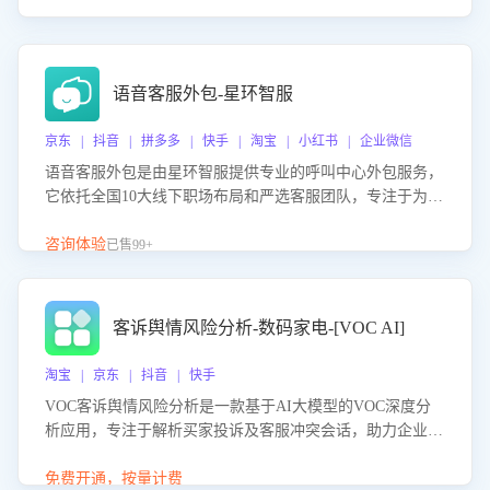
语音客服外包-星环智服
京东 | 抖音 | 拼多多 | 快手 | 淘宝 | 小红书 | 企业微信
语音客服外包是由星环智服提供专业的呼叫中心外包服务，
它依托全国10大线下职场布局和严选客服团队，专注于为企
业提供高效的语音呼叫解决方案。这项服务旨在通过专业的
客服团队和智能工具提升语音客服服务效率和质量，帮助企
咨询体验
已售99+
业实现降本增效。
客诉舆情风险分析-数码家电-[VOC AI]
淘宝 | 京东 | 抖音 | 快手
VOC客诉舆情风险分析是一款基于AI大模型的VOC深度分
析应用，专注于解析买家投诉及客服冲突会话，助力企业精
准防控舆情风险。该产品通过智能定位高风险会话、精准判
别客户情绪、归因争议根源，并客观评估客服应对合理性与
免费开通，按量计费