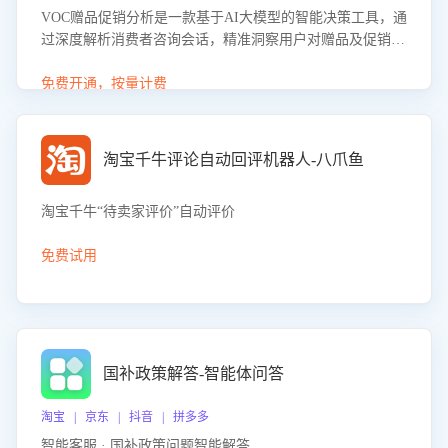
VOC赠品促销分析是一款基于AI大模型的智能决策工具，通
过深度解析消费者咨询会话，精准洞察用户对赠品及促销政
策的真实偏好与需求。该应用可识别高吸引力赠品和热门促
销诉求，帮助企业制定个性化赠品组合策略，优化资源投放
免费开通，按量计费
并淘汰低效赠品，在提升成交转化率的同时有效控制成本，
实现促销效果最大化。
淘宝千牛评论自动回评机器人-八爪鱼
淘宝千牛“待卖家评价”自动评价
免费试用
国补政策解答-智能体问答
淘宝 | 京东 | 抖音 | 拼多多
智能客服 · 国补政策问题智能解答