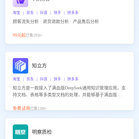
淘宝 | 京东 | 抖音 | 快手 | 拼多多
顾客流失分析 · 退货退款分析 · 产品售后分析
99元起
已售2950+
知立方
淘宝 | 京东 | 抖音 | 快手 | 拼多多
知立方是一款接入了满血版DeepSeek通用知识管理应用，支
持文档、表格等多类型文档的处理，并能够基于满血版
DeepSeek做知识应答。它能够为多种应用场景提供强大的知
识支持，帮助用户高效管理和利用知识资源。通过该产品，
免费试用
已售1288+
用户可以轻松实现文档的上传、分类、检索，提升知识管理
的智能化水平。
明察质检