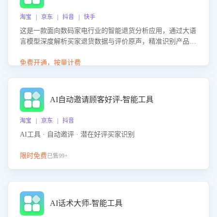
淘宝 | 京东 | 抖音 | 快手
这是一款面向数码家电行业的智能退货分析应用，通过大语
言模型深度解析买家退货数据与评价原声，精准识别产品质
量、描述不符、物流破损等核心退货原因，并输出可落地的
改进建议，通过挖掘用户痛点驱动产品迭代，从根本上降低
免费开通，按量计费
退货率，进而降低因技术差异或服务疏漏导致的退款率。
AI自动邀请顾客好评-智能工具
淘宝 | 京东 | 抖音
AI工具 · 自动邀评 · 潜在好评买家识别
限时免费
已售99+
AI话术大师-智能工具