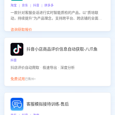
淘宝 | 京东 | 抖音 | 拼多多
一款针对客服会话进行实时智能质检的产品，以“质培联
动，持续提升”为产品理念，支持跨平台、跨店铺的全面、
实时、智能化质检，并根据质检结果形成质培联动，持续提
升客服团队的销服能力。
咨询获取报价
抖音小店商品评价信息自动获取-八爪鱼
抖音
抖店评价自动爬取 · 极速导出 · 深度分析
免费试用
已售99+
客服模拟接待训练-售后