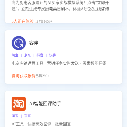
专为厨电客服设计的AI买家实战模拟系统！点击“立即开
通”，立刻生成专属厨电类目剧本，体验AI买家进线咨询真
实场景训练，快速掌握针对家用厨电商品的“功能咨询”等真
实场景应对技巧！
3人正在体验...
已售1659+
客伴
淘宝 | 京东 | 抖音 | 快手
电商店铺运营工具 · 营销任务实时发送 · 买家智能标签
咨询获取报价
已售299+
AI智能回评助手
淘宝 | 京东
AI工具 · 快捷高效回评 · 批量回复