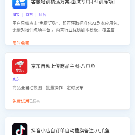
客服培训精选方案-面试专用-[AI训练场]
淘宝 | 京东 | 抖音
用户只需点击“免费订购”，即可获取标准化AI剧本应用包，
无缝对接训练场平台 。内置行业优质剧本模板，覆盖售前
咨询、售后处理等全场景，消除复杂部署流程，节省90%的
初始化时间，助力企业快速启动智能客服训练
限时免费
京东自动上传商品主图-八爪鱼
京东
商品全自动换图 · 批量操作 · 定时发布
免费试用
已售46+
抖音小店自订单自动插旗备注-八爪鱼