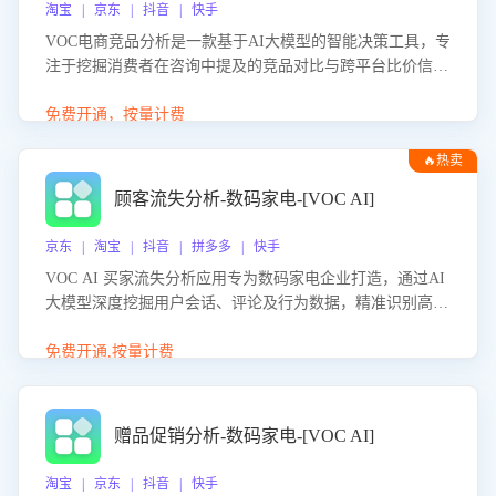
淘宝 | 京东 | 抖音 | 快手
VOC电商竞品分析是一款基于AI大模型的智能决策工具，专
注于挖掘消费者在咨询中提及的竞品对比与跨平台比价信
息。该应用能够精准识别被频繁对比的竞品品牌、咨询量、
商品信息，进行多维度交叉对比，并分析消费者的比价行
免费开通，按量计费
为。通过提供数据驱动的竞品洞察与差异化策略建议，帮助
🔥热卖
企业优化营销话术、突出产品与服务优势，有效提升咨询转
化率，避免陷入单纯价格竞争，实现精准扬长避短。
顾客流失分析-数码家电-[VOC AI]
京东 | 淘宝 | 抖音 | 拼多多 | 快手
VOC AI 买家流失分析应用专为数码家电企业打造，通过AI
大模型深度挖掘用户会话、评论及行为数据，精准识别高流
失风险客户，并定位流失原因：包括产品质量缺陷、售后响
应延迟、竞品价格冲击等。系统自动输出可落地的挽回策
免费开通,按量计费
略，迅速同步到店铺运营团队。
赠品促销分析-数码家电-[VOC AI]
淘宝 | 京东 | 抖音 | 快手