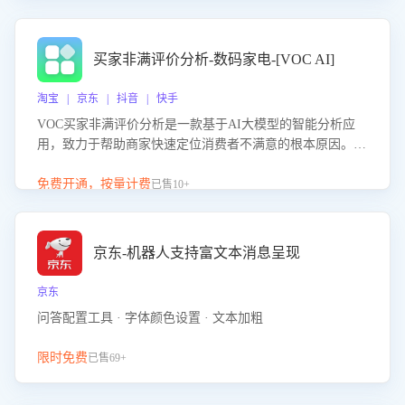
成效。系统可自动生成针对性改进策略，包括沟通话术优
化、流程规范及部门协同建议，从而提升客服团队舆情应对
能力，阻断差评扩散，维护品牌声誉，实现客户满意度的持
买家非满评价分析-数码家电-[VOC AI]
续提升。
淘宝 | 京东 | 抖音 | 快手
VOC买家非满评价分析是一款基于AI大模型的智能分析应
用，致力于帮助商家快速定位消费者不满意的根本原因。该
产品可自动识别非满评价中的关键问题，区别问题是否属于
客服原因或其它部门原因，明确责任归属，提供可落地的改
免费开通，按量计费
已售10+
进建议与策略方向。通过深入挖掘会话内容，商家可针对性
优化服务流程、提升客服质量，并协同相关部门推进体验整
改，有效提升客户满意度和店铺整体服务质量。
京东-机器人支持富文本消息呈现
京东
问答配置工具 · 字体颜色设置 · 文本加粗
限时免费
已售69+