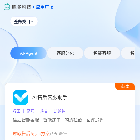
应用广场
全部类目

AI-Agent
客服外包
智能客服
智能
👍 本
周推荐
AI售后客服助手
淘宝 | 京东 | 抖音 | 拼多多
售后智能客服 · 智能建单 · 物流拦截 · 回评追评
领取售后Agent方案
已售1699+