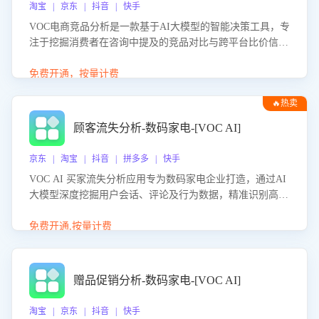
淘宝 | 京东 | 抖音 | 快手
VOC电商竞品分析是一款基于AI大模型的智能决策工具，专
注于挖掘消费者在咨询中提及的竞品对比与跨平台比价信
息。该应用能够精准识别被频繁对比的竞品品牌、咨询量、
商品信息，进行多维度交叉对比，并分析消费者的比价行
免费开通，按量计费
为。通过提供数据驱动的竞品洞察与差异化策略建议，帮助
🔥热卖
企业优化营销话术、突出产品与服务优势，有效提升咨询转
化率，避免陷入单纯价格竞争，实现精准扬长避短。
顾客流失分析-数码家电-[VOC AI]
京东 | 淘宝 | 抖音 | 拼多多 | 快手
VOC AI 买家流失分析应用专为数码家电企业打造，通过AI
大模型深度挖掘用户会话、评论及行为数据，精准识别高流
失风险客户，并定位流失原因：包括产品质量缺陷、售后响
应延迟、竞品价格冲击等。系统自动输出可落地的挽回策
免费开通,按量计费
略，迅速同步到店铺运营团队。
赠品促销分析-数码家电-[VOC AI]
淘宝 | 京东 | 抖音 | 快手