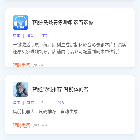
客服模拟接待训练-影音影像
京东 | 抖音 | 淘宝
一键激活专属训练，即刻生成定制化影音影像剧本库！真实
还原买家进线场景，店铺内商品都可配置到剧本中进行针对
性训练，加强商品知识解答能力，提升客服售前转化率。点
击 “立即开通”，快速获取影音影像类目剧本，一键开启客服
限时免费
已售50+
培训。
智能尺码推荐-智能体问答
淘宝 | 京东 | 抖音 | 拼多多
售前机器人 · 尺码推荐 · 自动生成
限时免费
已售1230+