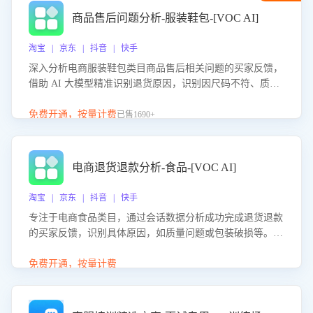
商品售后问题分析-服装鞋包-[VOC AI]
淘宝 | 京东 | 抖音 | 快手
深入分析电商服装鞋包类目商品售后相关问题的买家反馈，
借助 AI 大模型精准识别退货原因，识别因尺码不符、质量
问题等导致的退货原因，给出全方位优化产品与服务的建
议，助力商家优化产品或服务，实现销售额的显著提升。
免费开通，按量计费
已售1690+
电商退货退款分析-食品-[VOC AI]
淘宝 | 京东 | 抖音 | 快手
专注于电商食品类目，通过会话数据分析成功完成退货退款
的买家反馈，识别具体原因，如质量问题或包装破损等。结
合AI大模型，自动评估客服挽回效果，输出优化策略，助力
商家降低退款率，提升售后效率。
免费开通，按量计费