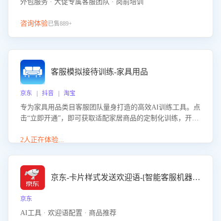
外包服务 · 大促专属客服团队 · 岗前培训
咨询体验
已售889+
客服模拟接待训练-家具用品
京东 | 抖音 | 淘宝
专为家具用品类目客服团队量身打造的高效AI训练工具。点
击“立即开通”，即可获取适配家居商品的定制化训练，开启
模拟真实客户对话的演练。针对性提升客服在家具用品功
能、尺寸参数咨询等高频场景下的专业应对能力。
2人正在体验...
京东-卡片样式发送欢迎语-[智能客服机器人]
京东
AI工具 · 欢迎语配置 · 商品推荐