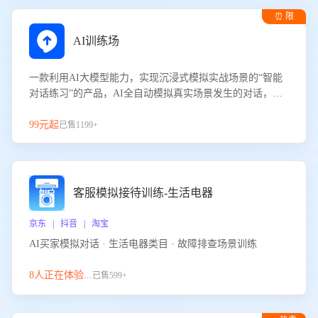
⏰ 限
时试用
AI训练场
一款利用AI大模型能力，实现沉浸式模拟实战场景的“智能
对话练习”的产品，AI全自动模拟真实场景发生的对话，企
业可以帮助员工提升客服接待技巧，持续提升客服团队的销
服能力。
99元起
已售1199+
客服模拟接待训练-生活电器
京东 | 抖音 | 淘宝
AI买家模拟对话 · 生活电器类目 · 故障排查场景训练
8人正在体验...
已售599+