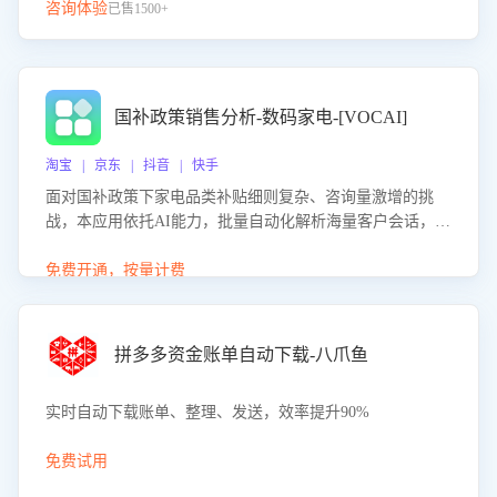
咨询体验
已售1500+
国补政策销售分析-数码家电-[VOCAI]
淘宝 | 京东 | 抖音 | 快手
面对国补政策下家电品类补贴细则复杂、咨询量激增的挑
战，本应用依托AI能力，批量自动化解析海量客户会话，精
准识别消费者对能以旧换新、补贴额度等政策的关注焦点与
购买意向，深度洞察决策动因。同时全面评估客服团队政策
免费开通，按量计费
解读准确性与响应效率，定位服务薄弱环节，为企业提供数
据驱动的策略优化建议与培训支持，助力提升政策响应速
度、客服转化能力及销售业绩。
拼多多资金账单自动下载-八爪鱼
实时自动下载账单、整理、发送，效率提升90%
免费试用