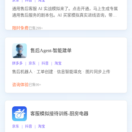
京东 | 抖音 | 淘宝
通用售后客服 AI 实战模拟来了。点击开通，马上生成专属
通用售后服务的剧本包。AI 买家模拟真实进线咨询，带您
的客服团队进行沉浸式训练，快速吃透功能咨询等售后场景
的应对要点，轻松提升服务能力。
限时免费
已售299+
售后Agent-智能建单
拼多多 | 京东 | 抖音 | 淘宝
售后机器人 · 工单创建 · 信息智能填充 · 图片同步上传
咨询体验
已售99+
客服模拟接待训练-厨房电器
京东 | 抖音 | 淘宝