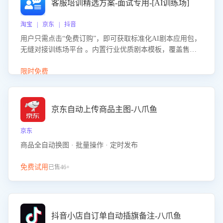
客服培训精选方案-面试专用-[AI训练场]
淘宝 | 京东 | 抖音
用户只需点击“免费订购”，即可获取标准化AI剧本应用包，
无缝对接训练场平台 。内置行业优质剧本模板，覆盖售前
咨询、售后处理等全场景，消除复杂部署流程，节省90%的
初始化时间，助力企业快速启动智能客服训练
限时免费
京东自动上传商品主图-八爪鱼
京东
商品全自动换图 · 批量操作 · 定时发布
免费试用
已售46+
抖音小店自订单自动插旗备注-八爪鱼