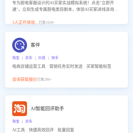
专为厨电客服设计的AI买家实战模拟系统！点击“立即开
通”，立刻生成专属厨电类目剧本，体验AI买家进线咨询真
实场景训练，快速掌握针对家用厨电商品的“功能咨询”等真
实场景应对技巧！
3人正在体验...
已售1659+
客伴
淘宝 | 京东 | 抖音 | 快手
电商店铺运营工具 · 营销任务实时发送 · 买家智能标签
咨询获取报价
已售299+
AI智能回评助手
淘宝 | 京东
AI工具 · 快捷高效回评 · 批量回复