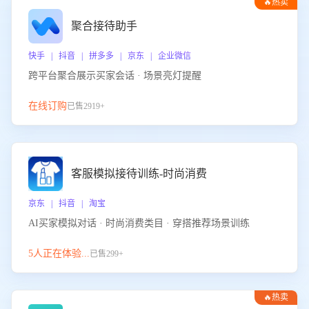
🔥热卖
聚合接待助手
快手 | 抖音 | 拼多多 | 京东 | 企业微信
跨平台聚合展示买家会话 · 场景亮灯提醒
在线订购
已售2919+
客服模拟接待训练-时尚消费
京东 | 抖音 | 淘宝
AI买家模拟对话 · 时尚消费类目 · 穿搭推荐场景训练
5人正在体验...
已售299+
🔥热卖