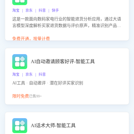
淘宝 | 京东 | 抖音 | 快手
这是一款面向数码家电行业的智能退货分析应用，通过大语
言模型深度解析买家退货数据与评价原声，精准识别产品质
量、描述不符、物流破损等核心退货原因，并输出可落地的
改进建议，通过挖掘用户痛点驱动产品迭代，从根本上降低
免费开通，按量计费
退货率，进而降低因技术差异或服务疏漏导致的退款率。
AI自动邀请顾客好评-智能工具
淘宝 | 京东 | 抖音
AI工具 · 自动邀评 · 潜在好评买家识别
限时免费
已售99+
AI话术大师-智能工具