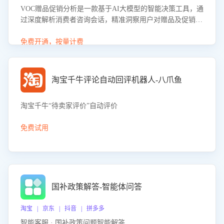
VOC赠品促销分析是一款基于AI大模型的智能决策工具，通
过深度解析消费者咨询会话，精准洞察用户对赠品及促销政
策的真实偏好与需求。该应用可识别高吸引力赠品和热门促
销诉求，帮助企业制定个性化赠品组合策略，优化资源投放
免费开通，按量计费
并淘汰低效赠品，在提升成交转化率的同时有效控制成本，
实现促销效果最大化。
淘宝千牛评论自动回评机器人-八爪鱼
淘宝千牛“待卖家评价”自动评价
免费试用
国补政策解答-智能体问答
淘宝 | 京东 | 抖音 | 拼多多
智能客服 · 国补政策问题智能解答