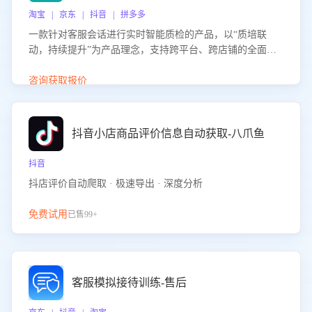
淘宝 | 京东 | 抖音 | 拼多多
一款针对客服会话进行实时智能质检的产品，以“质培联
动，持续提升”为产品理念，支持跨平台、跨店铺的全面、
实时、智能化质检，并根据质检结果形成质培联动，持续提
升客服团队的销服能力。
咨询获取报价
抖音小店商品评价信息自动获取-八爪鱼
抖音
抖店评价自动爬取 · 极速导出 · 深度分析
免费试用
已售99+
客服模拟接待训练-售后