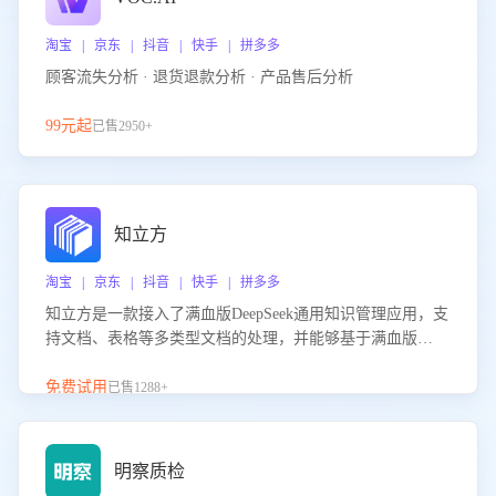
淘宝 | 京东 | 抖音 | 快手 | 拼多多
顾客流失分析 · 退货退款分析 · 产品售后分析
99元起
已售2950+
知立方
淘宝 | 京东 | 抖音 | 快手 | 拼多多
知立方是一款接入了满血版DeepSeek通用知识管理应用，支
持文档、表格等多类型文档的处理，并能够基于满血版
DeepSeek做知识应答。它能够为多种应用场景提供强大的知
识支持，帮助用户高效管理和利用知识资源。通过该产品，
免费试用
已售1288+
用户可以轻松实现文档的上传、分类、检索，提升知识管理
的智能化水平。
明察质检