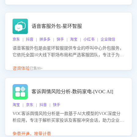
语音客服外包-星环智服
京东 | 抖音 | 拼多多 | 快手 | 淘宝 | 小红书 | 企业微信
语音客服外包是由星环智服提供专业的呼叫中心外包服务，
它依托全国10大线下职场布局和严选客服团队，专注于为企
业提供高效的语音呼叫解决方案。这项服务旨在通过专业的
客服团队和智能工具提升语音客服服务效率和质量，帮助企
咨询体验
已售99+
业实现降本增效。
客诉舆情风险分析-数码家电-[VOC AI]
淘宝 | 京东 | 抖音 | 快手
VOC客诉舆情风险分析是一款基于AI大模型的VOC深度分
析应用，专注于解析买家投诉及客服冲突会话，助力企业精
准防控舆情风险。该产品通过智能定位高风险会话、精准判
别客户情绪、归因争议根源，并客观评估客服应对合理性与
免费开通，按量计费