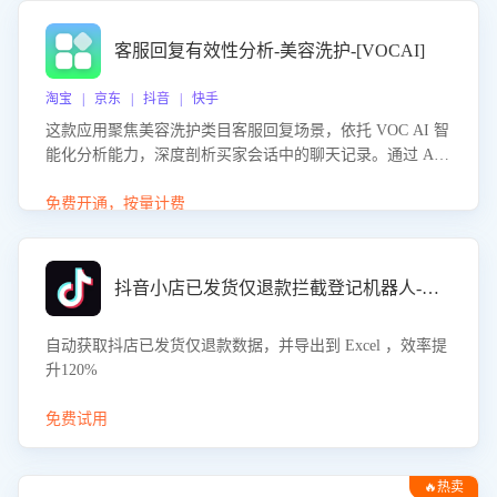
客服回复有效性分析-美容洗护-[VOCAI]
淘宝 | 京东 | 抖音 | 快手
这款应用聚焦美容洗护类目客服回复场景，依托 VOC AI 智
能化分析能力，深度剖析买家会话中的聊天记录。通过 AI
大模型精准定位客服在不同场景的理解与回应难点，评判解
答的有效性与完整性，输出针对性改进策略，助力商家快速
免费开通，按量计费
优化快捷话术，提升客服接待响应率与服务质量。
抖音小店已发货仅退款拦截登记机器人-八爪鱼
自动获取抖店已发货仅退款数据，并导出到 Excel ，效率提
升120%
免费试用
🔥热卖