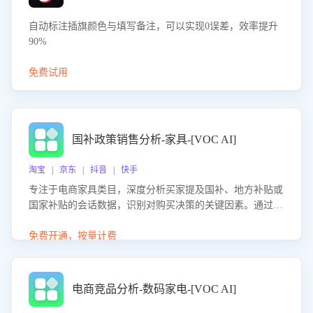
自动标注插旗颜色与填写备注，可以实现0误差，效率提升
90%
免费试用
国补政策销售分析-家具-[VOC AI]
淘宝 | 京东 | 抖音 | 快手
专注于电商家具类目，深度分析买家提及国补、地方补贴或
国家补贴的会话数据，识别对购买决策的关键因素。通过AI
大模型评估客服在政策宣传、回应及互动中的表现，生成优
化策略，助力商家利用国补政策提升GMV。
免费开通，按量计费
电商竞品分析-数码家电-[VOC AI]