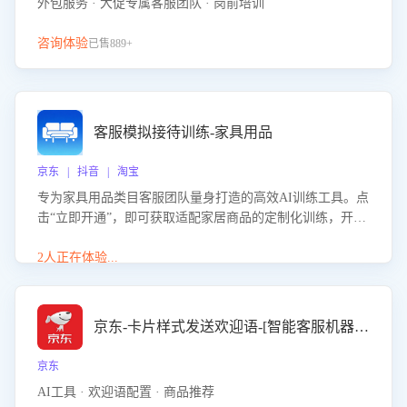
外包服务 · 大促专属客服团队 · 岗前培训
咨询体验
已售889+
客服模拟接待训练-家具用品
京东 | 抖音 | 淘宝
专为家具用品类目客服团队量身打造的高效AI训练工具。点
击“立即开通”，即可获取适配家居商品的定制化训练，开启
模拟真实客户对话的演练。针对性提升客服在家具用品功
能、尺寸参数咨询等高频场景下的专业应对能力。
2人正在体验...
京东-卡片样式发送欢迎语-[智能客服机器人]
京东
AI工具 · 欢迎语配置 · 商品推荐