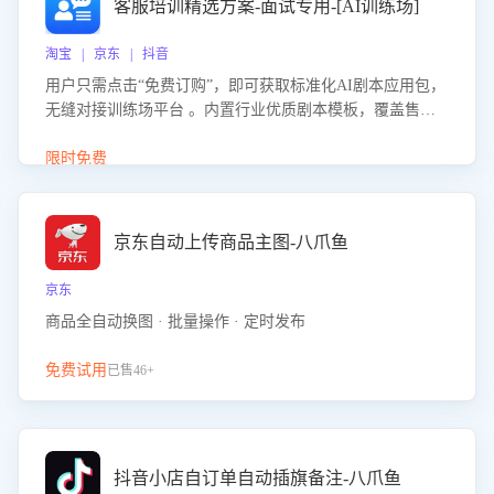
客服培训精选方案-面试专用-[AI训练场]
淘宝 | 京东 | 抖音
用户只需点击“免费订购”，即可获取标准化AI剧本应用包，
无缝对接训练场平台 。内置行业优质剧本模板，覆盖售前
咨询、售后处理等全场景，消除复杂部署流程，节省90%的
初始化时间，助力企业快速启动智能客服训练
限时免费
京东自动上传商品主图-八爪鱼
京东
商品全自动换图 · 批量操作 · 定时发布
免费试用
已售46+
抖音小店自订单自动插旗备注-八爪鱼