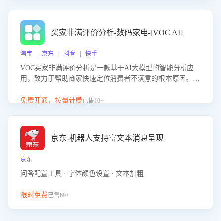
成效。系统可自动生成针对性改进策略，包括沟通话术优
化、流程规范及部门协同建议，从而提升客服团队舆情应对
能力，阻断差评扩散，维护品牌声誉，实现客户满意度的持
买家非满评价分析-数码家电-[VOC AI]
续提升。
淘宝 | 京东 | 抖音 | 快手
VOC买家非满评价分析是一款基于AI大模型的智能分析应
用，致力于帮助商家快速定位消费者不满意的根本原因。该
产品可自动识别非满评价中的关键问题，区别问题是否属于
客服原因或其它部门原因，明确责任归属，提供可落地的改
免费开通，按量计费
已售10+
进建议与策略方向。通过深入挖掘会话内容，商家可针对性
优化服务流程、提升客服质量，并协同相关部门推进体验整
改，有效提升客户满意度和店铺整体服务质量。
京东-机器人支持富文本消息呈现
京东
问答配置工具 · 字体颜色设置 · 文本加粗
限时免费
已售69+