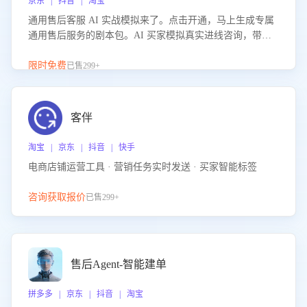
京东 | 抖音 | 淘宝
通用售后客服 AI 实战模拟来了。点击开通，马上生成专属
通用售后服务的剧本包。AI 买家模拟真实进线咨询，带您
的客服团队进行沉浸式训练，快速吃透功能咨询等售后场景
的应对要点，轻松提升服务能力。
限时免费
已售299+
客伴
淘宝 | 京东 | 抖音 | 快手
电商店铺运营工具 · 营销任务实时发送 · 买家智能标签
咨询获取报价
已售299+
售后Agent-智能建单
拼多多 | 京东 | 抖音 | 淘宝