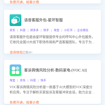
购买意向，深度洞察决策动因。同时全面评估客服团队政策
免费开通，按量计费
解读准确性与响应效率，定位服务薄弱环节，为企业提供数
据驱动的策略优化建议与培训支持，助力提升政策响应速
度、客服转化能力及销售业绩。
语音客服外包-星环智服
京东 | 抖音 | 拼多多 | 快手 | 淘宝 | 小红书 | 企业微信
语音客服外包是由星环智服提供专业的呼叫中心外包服务，
它依托全国10大线下职场布局和严选客服团队，专注于为企
业提供高效的语音呼叫解决方案。这项服务旨在通过专业的
客服团队和智能工具提升语音客服服务效率和质量，帮助企
咨询体验
已售99+
业实现降本增效。
客诉舆情风险分析-数码家电-[VOC AI]
淘宝 | 京东 | 抖音 | 快手
VOC客诉舆情风险分析是一款基于AI大模型的VOC深度分
析应用，专注于解析买家投诉及客服冲突会话，助力企业精
准防控舆情风险。该产品通过智能定位高风险会话、精准判
别客户情绪、归因争议根源，并客观评估客服应对合理性与
免费开通，按量计费