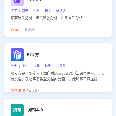
淘宝 | 京东 | 抖音 | 快手 | 拼多多
顾客流失分析 · 退货退款分析 · 产品售后分析
99元起
已售2950+
知立方
淘宝 | 京东 | 抖音 | 快手 | 拼多多
知立方是一款接入了满血版DeepSeek通用知识管理应用，支
持文档、表格等多类型文档的处理，并能够基于满血版
DeepSeek做知识应答。它能够为多种应用场景提供强大的知
识支持，帮助用户高效管理和利用知识资源。通过该产品，
免费试用
已售1288+
用户可以轻松实现文档的上传、分类、检索，提升知识管理
的智能化水平。
明察质检