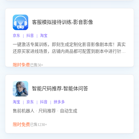
客服模拟接待训练-影音影像
京东 | 抖音 | 淘宝
一键激活专属训练，即刻生成定制化影音影像剧本库！真实
还原买家进线场景，店铺内商品都可配置到剧本中进行针对
性训练，加强商品知识解答能力，提升客服售前转化率。点
击 “立即开通”，快速获取影音影像类目剧本，一键开启客服
限时免费
已售50+
培训。
智能尺码推荐-智能体问答
淘宝 | 京东 | 抖音 | 拼多多
售前机器人 · 尺码推荐 · 自动生成
限时免费
已售1230+