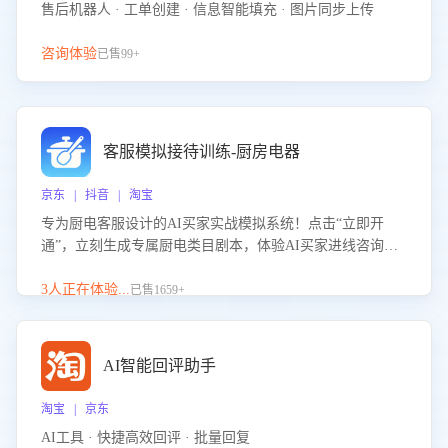
售后机器人 · 工单创建 · 信息智能填充 · 图片同步上传
咨询体验
已售99+
客服模拟接待训练-厨房电器
京东 | 抖音 | 淘宝
专为厨电客服设计的AI买家实战模拟系统！点击“立即开
通”，立刻生成专属厨电类目剧本，体验AI买家进线咨询真
实场景训练，快速掌握针对家用厨电商品的“功能咨询”等真
实场景应对技巧！
3人正在体验...
已售1659+
AI智能回评助手
淘宝 | 京东
AI工具 · 快捷高效回评 · 批量回复