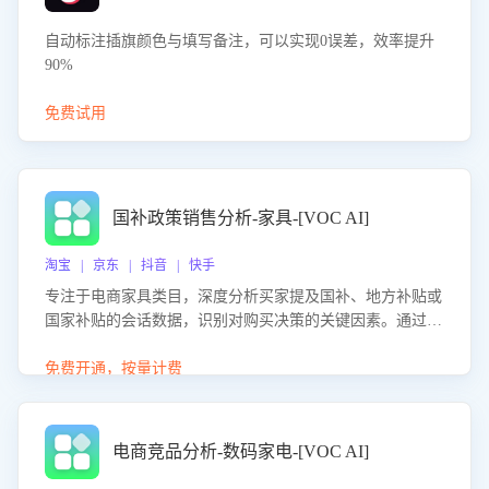
自动标注插旗颜色与填写备注，可以实现0误差，效率提升
90%
免费试用
国补政策销售分析-家具-[VOC AI]
淘宝 | 京东 | 抖音 | 快手
专注于电商家具类目，深度分析买家提及国补、地方补贴或
国家补贴的会话数据，识别对购买决策的关键因素。通过AI
大模型评估客服在政策宣传、回应及互动中的表现，生成优
化策略，助力商家利用国补政策提升GMV。
免费开通，按量计费
电商竞品分析-数码家电-[VOC AI]