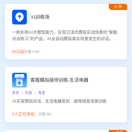
⏰ 限
时试用
AI训练场
一款利用AI大模型能力，实现沉浸式模拟实战场景的“智能
对话练习”的产品，AI全自动模拟真实场景发生的对话，企
业可以帮助员工提升客服接待技巧，持续提升客服团队的销
服能力。
99元起
已售1199+
客服模拟接待训练-生活电器
京东 | 抖音 | 淘宝
AI买家模拟对话 · 生活电器类目 · 故障排查场景训练
8人正在体验...
已售599+