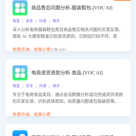
商品售后问题分析-服装鞋包-[VOC AI]
淘宝 | 京东 | 抖音 | 快手
深入分析电商服装鞋包类目商品售后相关问题的买家反馈，
借助 AI 大模型精准识别退货原因，识别因尺码不符、质量
问题等导致的退货原因，给出全方位优化产品与服务的建
议，助力商家优化产品或服务，实现销售额的显著提升。
免费开通，按量计费
已售1690+
电商退货退款分析-食品-[VOC AI]
淘宝 | 京东 | 抖音 | 快手
专注于电商食品类目，通过会话数据分析成功完成退货退款
的买家反馈，识别具体原因，如质量问题或包装破损等。结
合AI大模型，自动评估客服挽回效果，输出优化策略，助力
商家降低退款率，提升售后效率。
免费开通，按量计费