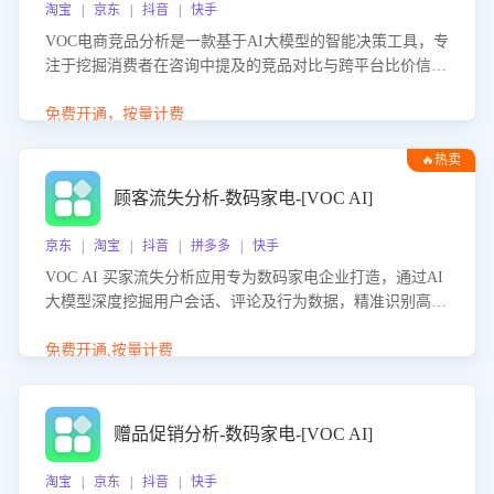
淘宝 | 京东 | 抖音 | 快手
VOC电商竞品分析是一款基于AI大模型的智能决策工具，专
注于挖掘消费者在咨询中提及的竞品对比与跨平台比价信
息。该应用能够精准识别被频繁对比的竞品品牌、咨询量、
商品信息，进行多维度交叉对比，并分析消费者的比价行
免费开通，按量计费
为。通过提供数据驱动的竞品洞察与差异化策略建议，帮助
🔥热卖
企业优化营销话术、突出产品与服务优势，有效提升咨询转
化率，避免陷入单纯价格竞争，实现精准扬长避短。
顾客流失分析-数码家电-[VOC AI]
京东 | 淘宝 | 抖音 | 拼多多 | 快手
VOC AI 买家流失分析应用专为数码家电企业打造，通过AI
大模型深度挖掘用户会话、评论及行为数据，精准识别高流
失风险客户，并定位流失原因：包括产品质量缺陷、售后响
应延迟、竞品价格冲击等。系统自动输出可落地的挽回策
免费开通,按量计费
略，迅速同步到店铺运营团队。
赠品促销分析-数码家电-[VOC AI]
淘宝 | 京东 | 抖音 | 快手