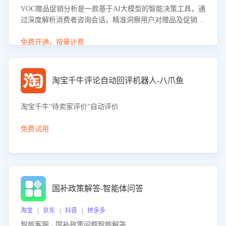
VOC赠品促销分析是一款基于AI大模型的智能决策工具，通
过深度解析消费者咨询会话，精准洞察用户对赠品及促销政
策的真实偏好与需求。该应用可识别高吸引力赠品和热门促
销诉求，帮助企业制定个性化赠品组合策略，优化资源投放
免费开通，按量计费
并淘汰低效赠品，在提升成交转化率的同时有效控制成本，
实现促销效果最大化。
淘宝千牛评论自动回评机器人-八爪鱼
淘宝千牛“待卖家评价”自动评价
免费试用
国补政策解答-智能体问答
淘宝 | 京东 | 抖音 | 拼多多
智能客服 · 国补政策问题智能解答