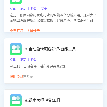
淘宝 | 京东 | 抖音 | 快手
这是一款面向数码家电行业的智能退货分析应用，通过大语
言模型深度解析买家退货数据与评价原声，精准识别产品质
量、描述不符、物流破损等核心退货原因，并输出可落地的
改进建议，通过挖掘用户痛点驱动产品迭代，从根本上降低
免费开通，按量计费
退货率，进而降低因技术差异或服务疏漏导致的退款率。
AI自动邀请顾客好评-智能工具
淘宝 | 京东 | 抖音
AI工具 · 自动邀评 · 潜在好评买家识别
限时免费
已售99+
AI话术大师-智能工具