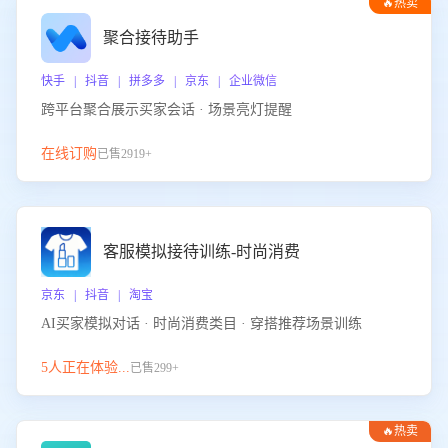
🔥热卖
聚合接待助手
快手 | 抖音 | 拼多多 | 京东 | 企业微信
跨平台聚合展示买家会话 · 场景亮灯提醒
在线订购
已售2919+
客服模拟接待训练-时尚消费
京东 | 抖音 | 淘宝
AI买家模拟对话 · 时尚消费类目 · 穿搭推荐场景训练
5人正在体验...
已售299+
🔥热卖