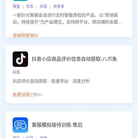
淘宝 | 京东 | 抖音 | 拼多多
一款针对客服会话进行实时智能质检的产品，以“质培联
动，持续提升”为产品理念，支持跨平台、跨店铺的全面、
实时、智能化质检，并根据质检结果形成质培联动，持续提
升客服团队的销服能力。
咨询获取报价
抖音小店商品评价信息自动获取-八爪鱼
抖音
抖店评价自动爬取 · 极速导出 · 深度分析
免费试用
已售99+
客服模拟接待训练-售后