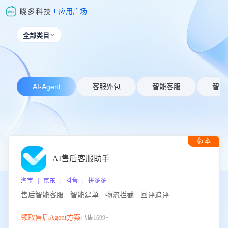
应用广场
全部类目

AI-Agent
客服外包
智能客服
智能
👍 本
周推荐
AI售后客服助手
淘宝 | 京东 | 抖音 | 拼多多
售后智能客服 · 智能建单 · 物流拦截 · 回评追评
领取售后Agent方案
已售1699+