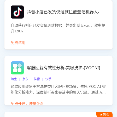
抖音小店已发货仅退款拦截登记机器人-八爪鱼
自动获取抖店已发货仅退款数据，并导出到 Excel ，效率提
升120%
免费试用
客服回复有效性分析-美容洗护-[VOCAI]
淘宝 | 京东 | 抖音 | 快手
这款应用聚焦美容洗护类目客服回复场景，依托 VOC AI 智
能化分析能力，深度剖析买家会话中的聊天记录。通过 AI
大模型精准定位客服在不同场景的理解与回应难点，评判解
答的有效性与完整性，输出针对性改进策略，助力商家快速
免费开通，按量计费
优化快捷话术，提升客服接待响应率与服务质量。
🔥热卖