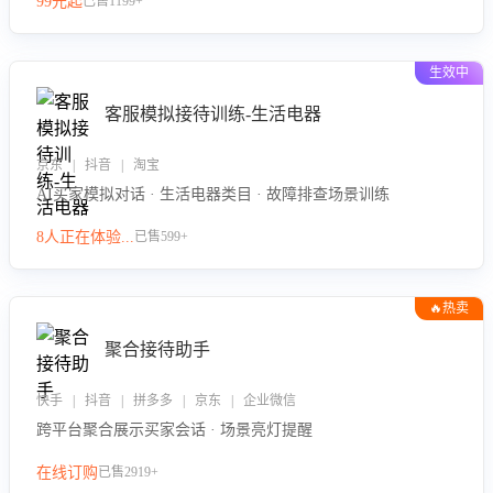
99元起
已售1199+
力。
生效中
客服模拟接待训练-生活电器
京东 | 抖音 | 淘宝
AI买家模拟对话 · 生活电器类目 · 故障排查场景训练
8人正在体验...
已售599+
🔥热卖
聚合接待助手
快手 | 抖音 | 拼多多 | 京东 | 企业微信
跨平台聚合展示买家会话 · 场景亮灯提醒
在线订购
已售2919+