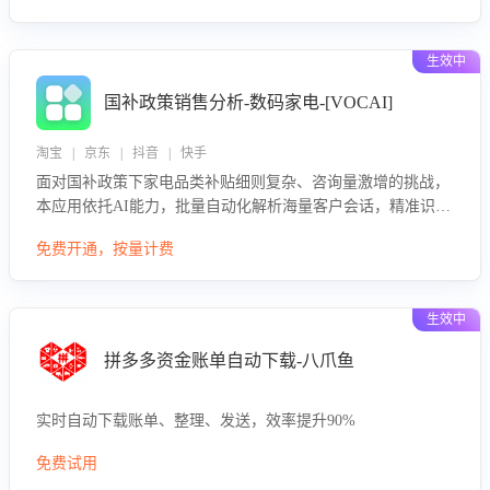
生效中
国补政策销售分析-数码家电-[VOCAI]
淘宝 | 京东 | 抖音 | 快手
面对国补政策下家电品类补贴细则复杂、咨询量激增的挑战，
本应用依托AI能力，批量自动化解析海量客户会话，精准识别
消费者对能以旧换新、补贴额度等政策的关注焦点与购买意
免费开通，按量计费
向，深度洞察决策动因。同时全面评估客服团队政策解读准确
性与响应效率，定位服务薄弱环节，为企业提供数据驱动的策
略优化建议与培训支持，助力提升政策响应速度、客服转化能
生效中
力及销售业绩。
拼多多资金账单自动下载-八爪鱼
实时自动下载账单、整理、发送，效率提升90%
免费试用