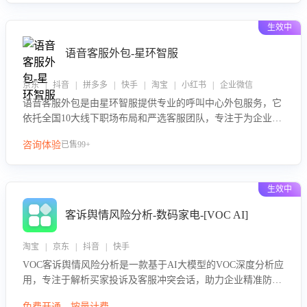
生效中
语音客服外包-星环智服
京东 | 抖音 | 拼多多 | 快手 | 淘宝 | 小红书 | 企业微信
语音客服外包是由星环智服提供专业的呼叫中心外包服务，它
依托全国10大线下职场布局和严选客服团队，专注于为企业提
供高效的语音呼叫解决方案。这项服务旨在通过专业的客服团
咨询体验
已售99+
队和智能工具提升语音客服服务效率和质量，帮助企业实现降
本增效。
生效中
客诉舆情风险分析-数码家电-[VOC AI]
淘宝 | 京东 | 抖音 | 快手
VOC客诉舆情风险分析是一款基于AI大模型的VOC深度分析应
用，专注于解析买家投诉及客服冲突会话，助力企业精准防控
舆情风险。该产品通过智能定位高风险会话、精准判别客户情
免费开通，按量计费