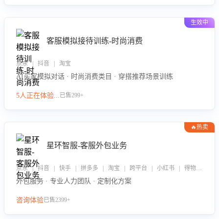
生效中
客服模拟接待训练-时尚消费
京东 | 抖音 | 淘宝
AI买家模拟对话 · 时尚消费类目 · 穿搭推荐场景训练
5人正在体验...
已售299+
🔥热卖
星环智服-客服外包业务
京东 | 抖音 | 快手 | 拼多多 | 淘宝 | 跨平台 | 小红书 | 得物 | 企业微信
外包服务 · 专业人力团队 · 定制化方案
咨询体验
已售2399+