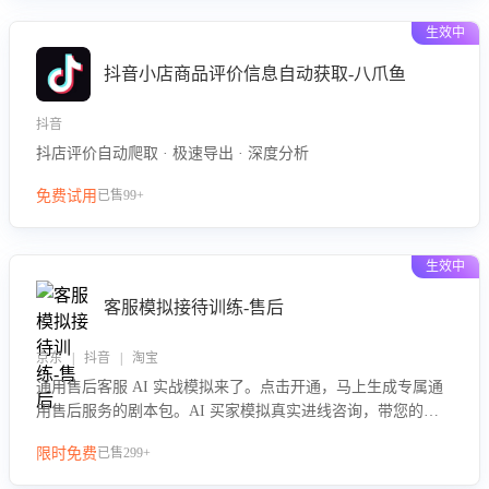
生效中
抖音小店商品评价信息自动获取-八爪鱼
抖音
抖店评价自动爬取 · 极速导出 · 深度分析
免费试用
已售99+
生效中
客服模拟接待训练-售后
京东 | 抖音 | 淘宝
通用售后客服 AI 实战模拟来了。点击开通，马上生成专属通
用售后服务的剧本包。AI 买家模拟真实进线咨询，带您的客
服团队进行沉浸式训练，快速吃透功能咨询等售后场景的应对
限时免费
已售299+
要点，轻松提升服务能力。