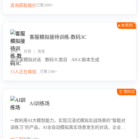
咨询获取报价
已售5999+
🔥本周热门
客服模拟接待训练-数码3C
京东 | 抖音 | 淘宝
AI买家模拟对话 · 数码3C类目 · AIGC剧本生成
15人正在体验...
已售1388+
⏰ 限时试
用
AI训练场
一款利用AI大模型能力，实现沉浸式模拟实战场景的“智能对
话练习”的产品，AI全自动模拟真实场景发生的对话，企业可
以帮助员工提升客服接待技巧，持续提升客服团队的销服能