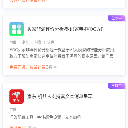
绪、归因争议根源，并客观评估客服应对合理性与成效。系统
可自动生成针对性改进策略，包括沟通话术优化、流程规范及
部门协同建议，从而提升客服团队舆情应对能力，阻断差评扩
生效中
散，维护品牌声誉，实现客户满意度的持续提升。
买家非满评价分析-数码家电-[VOC AI]
淘宝 | 京东 | 抖音 | 快手
VOC买家非满评价分析是一款基于AI大模型的智能分析应用，
致力于帮助商家快速定位消费者不满意的根本原因。该产品可
自动识别非满评价中的关键问题，区别问题是否属于客服原因
免费开通，按量计费
已售10+
或其它部门原因，明确责任归属，提供可落地的改进建议与策
略方向。通过深入挖掘会话内容，商家可针对性优化服务流
程、提升客服质量，并协同相关部门推进体验整改，有效提升
生效中
客户满意度和店铺整体服务质量。
京东-机器人支持富文本消息呈现
京东
问答配置工具 · 字体颜色设置 · 文本加粗