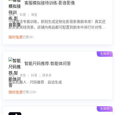
客服模拟接待训练-影音影像
京东 | 抖音 | 淘宝
一键激活专属训练，即刻生成定制化影音影像剧本库！真实还
原买家进线场景，店铺内商品都可配置到剧本中进行针对性训
练，加强商品知识解答能力，提升客服售前转化率。点击 “立
限时免费
已售50+
即开通”，快速获取影音影像类目剧本，一键开启客服培训。
生效中
智能尺码推荐-智能体问答
淘宝 | 京东 | 抖音 | 拼多多
售前机器人 · 尺码推荐 · 自动生成
限时免费
已售1230+
生效中