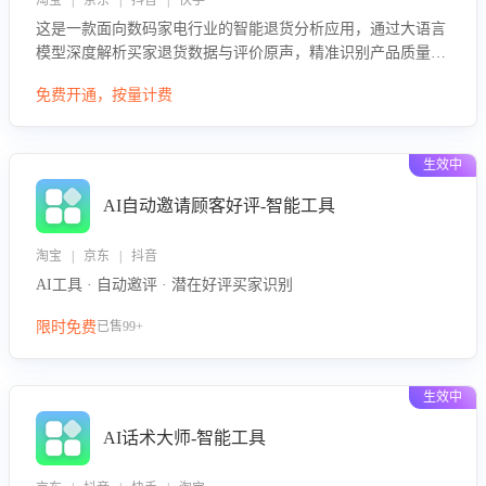
淘宝 | 京东 | 抖音 | 快手
这是一款面向数码家电行业的智能退货分析应用，通过大语言
模型深度解析买家退货数据与评价原声，精准识别产品质量、
描述不符、物流破损等核心退货原因，并输出可落地的改进建
免费开通，按量计费
议，通过挖掘用户痛点驱动产品迭代，从根本上降低退货率，
进而降低因技术差异或服务疏漏导致的退款率。
生效中
AI自动邀请顾客好评-智能工具
淘宝 | 京东 | 抖音
AI工具 · 自动邀评 · 潜在好评买家识别
限时免费
已售99+
生效中
AI话术大师-智能工具