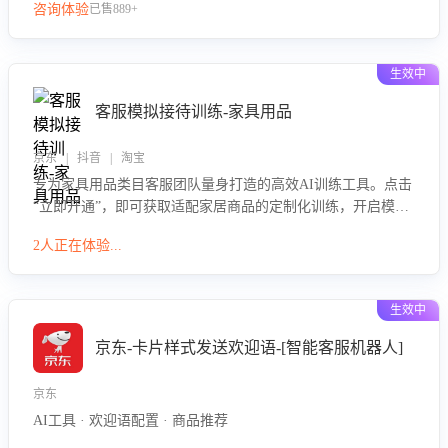
咨询体验
已售889+
生效中
客服模拟接待训练-家具用品
京东 | 抖音 | 淘宝
专为家具用品类目客服团队量身打造的高效AI训练工具。点击
“立即开通”，即可获取适配家居商品的定制化训练，开启模拟
真实客户对话的演练。针对性提升客服在家具用品功能、尺寸
2人正在体验...
参数咨询等高频场景下的专业应对能力。
生效中
京东-卡片样式发送欢迎语-[智能客服机器人]
京东
AI工具 · 欢迎语配置 · 商品推荐