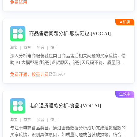
免费试用
🔥热卖
商品售后问题分析-服装鞋包-[VOC AI]
淘宝 | 京东 | 抖音 | 快手
深入分析电商服装鞋包类目商品售后相关问题的买家反馈，借
助 AI 大模型精准识别退货原因，识别因尺码不符、质量问题
等导致的退货原因，给出全方位优化产品与服务的建议，助力
免费开通，按量计费
已售1690+
商家优化产品或服务，实现销售额的显著提升。
生效中
电商退货退款分析-食品-[VOC AI]
淘宝 | 京东 | 抖音 | 快手
专注于电商食品类目，通过会话数据分析成功完成退货退款的
买家反馈，识别具体原因，如质量问题或包装破损等。结合AI