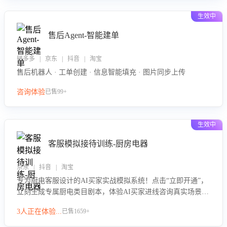
生效中
售后Agent-智能建单
拼多多 | 京东 | 抖音 | 淘宝
售后机器人 · 工单创建 · 信息智能填充 · 图片同步上传
咨询体验
已售99+
生效中
客服模拟接待训练-厨房电器
京东 | 抖音 | 淘宝
专为厨电客服设计的AI买家实战模拟系统！点击“立即开通”，
立刻生成专属厨电类目剧本，体验AI买家进线咨询真实场景训
练，快速掌握针对家用厨电商品的“功能咨询”等真实场景应对
3人正在体验...
已售1659+
技巧！