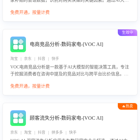
家补贴的会话数据，识别对购买决策的关键因素。通过AI大模
型评估客服在政策宣传、回应及互动中的表现，生成优化策
免费开通，按量计费
略，助力商家利用国补政策提升GMV。
生效中
电商竞品分析-数码家电-[VOC AI]
淘宝 | 京东 | 抖音 | 快手
VOC电商竞品分析是一款基于AI大模型的智能决策工具，专注
于挖掘消费者在咨询中提及的竞品对比与跨平台比价信息。该
应用能够精准识别被频繁对比的竞品品牌、咨询量、商品信
免费开通，按量计费
息，进行多维度交叉对比，并分析消费者的比价行为。通过提
供数据驱动的竞品洞察与差异化策略建议，帮助企业优化营销
话术、突出产品与服务优势，有效提升咨询转化率，避免陷入
🔥热卖
单纯价格竞争，实现精准扬长避短。
顾客流失分析-数码家电-[VOC AI]
京东 | 淘宝 | 抖音 | 拼多多 | 快手