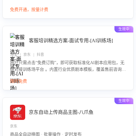
大模型，自动评估客服挽回效果，输出优化策略，助力商家降
免费开通，按量计费
低退款率，提升售后效率。
生效中
客服培训精选方案-面试专用-[AI训练场]
淘宝 | 京东 | 抖音
用户只需点击“免费订购”，即可获取标准化AI剧本应用包，无
缝对接训练场平台 。内置行业优质剧本模板，覆盖售前咨询、
售后处理等全场景，消除复杂部署流程，节省90%的初始化时
限时免费
间，助力企业快速启动智能客服训练
生效中
京东自动上传商品主图-八爪鱼
京东
商品全自动换图 · 批量操作 · 定时发布