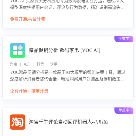
VOC AI 买家流失分析应用专为数码家电企业打造，通过AI大
模型深度挖掘用户会话、评论及行为数据，精准识别高流失风
险客户，并定位流失原因：包括产品质量缺陷、售后响应延
免费开通,按量计费
迟、竞品价格冲击等。系统自动输出可落地的挽回策略，迅速
同步到店铺运营团队。
生效中
赠品促销分析-数码家电-[VOC AI]
淘宝 | 京东 | 抖音 | 快手
VOC赠品促销分析是一款基于AI大模型的智能决策工具，通过
深度解析消费者咨询会话，精准洞察用户对赠品及促销政策的
真实偏好与需求。该应用可识别高吸引力赠品和热门促销诉
免费开通，按量计费
求，帮助企业制定个性化赠品组合策略，优化资源投放并淘汰
低效赠品，在提升成交转化率的同时有效控制成本，实现促销
效果最大化。
生效中
淘宝千牛评论自动回评机器人-八爪鱼