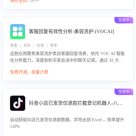
限时免费
已售69+
生效中
客服回复有效性分析-美容洗护-[VOCAI]
淘宝 | 京东 | 抖音 | 快手
这款应用聚焦美容洗护类目客服回复场景，依托 VOC AI 智能
化分析能力，深度剖析买家会话中的聊天记录。通过 AI 大模
型精准定位客服在不同场景的理解与回应难点，评判解答的有
免费开通，按量计费
效性与完整性，输出针对性改进策略，助力商家快速优化快捷
话术，提升客服接待响应率与服务质量。
生效中
抖音小店已发货仅退款拦截登记机器人-八爪鱼
自动获取抖店已发货仅退款数据，并导出到 Excel ，效率提升
120%