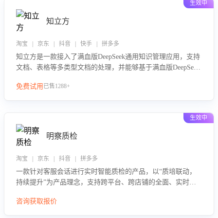
生效中
知立方
淘宝 | 京东 | 抖音 | 快手 | 拼多多
知立方是一款接入了满血版DeepSeek通用知识管理应用，支持
文档、表格等多类型文档的处理，并能够基于满血版DeepSeek
做知识应答。它能够为多种应用场景提供强大的知识支持，帮
免费试用
已售1288+
助用户高效管理和利用知识资源。通过该产品，用户可以轻松
实现文档的上传、分类、检索，提升知识管理的智能化水平。
生效中
明察质检
淘宝 | 京东 | 抖音 | 拼多多
一款针对客服会话进行实时智能质检的产品，以“质培联动，
持续提升”为产品理念，支持跨平台、跨店铺的全面、实时、
智能化质检，并根据质检结果形成质培联动，持续提升客服团
咨询获取报价
队的销服能力。