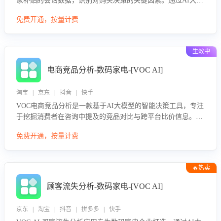
家补贴的会话数据，识别对购买决策的关键因素。通过AI大模
型评估客服在政策宣传、回应及互动中的表现，生成优化策
免费开通，按量计费
略，助力商家利用国补政策提升GMV。
生效中
电商竞品分析-数码家电-[VOC AI]
淘宝 | 京东 | 抖音 | 快手
VOC电商竞品分析是一款基于AI大模型的智能决策工具，专注
于挖掘消费者在咨询中提及的竞品对比与跨平台比价信息。该
应用能够精准识别被频繁对比的竞品品牌、咨询量、商品信
免费开通，按量计费
息，进行多维度交叉对比，并分析消费者的比价行为。通过提
供数据驱动的竞品洞察与差异化策略建议，帮助企业优化营销
话术、突出产品与服务优势，有效提升咨询转化率，避免陷入
🔥热卖
单纯价格竞争，实现精准扬长避短。
顾客流失分析-数码家电-[VOC AI]
京东 | 淘宝 | 抖音 | 拼多多 | 快手