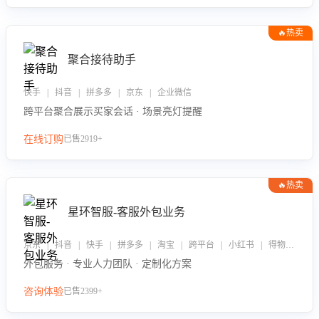
🔥热卖
聚合接待助手
快手 | 抖音 | 拼多多 | 京东 | 企业微信
跨平台聚合展示买家会话 · 场景亮灯提醒
在线订购
已售2919+
🔥热卖
星环智服-客服外包业务
京东 | 抖音 | 快手 | 拼多多 | 淘宝 | 跨平台 | 小红书 | 得物 | 企业微信
外包服务 · 专业人力团队 · 定制化方案
咨询体验
已售2399+