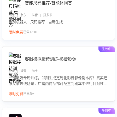
智能尺码推荐-智能体问答
淘宝 | 京东 | 抖音 | 拼多多
售前机器人 · 尺码推荐 · 自动生成
限时免费
已售1230+
生效中
客服模拟接待训练-影音影像
京东 | 抖音 | 淘宝
一键激活专属训练，即刻生成定制化影音影像剧本库！真实还
原买家进线场景，店铺内商品都可配置到剧本中进行针对性训
练，加强商品知识解答能力，提升客服售前转化率。点击 “立
限时免费
已售50+
即开通”，快速获取影音影像类目剧本，一键开启客服培训。
生效中