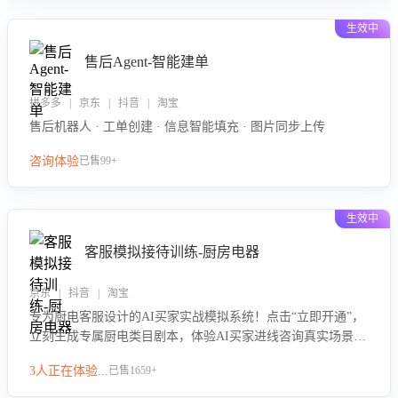
生效中
售后Agent-智能建单
拼多多 | 京东 | 抖音 | 淘宝
售后机器人 · 工单创建 · 信息智能填充 · 图片同步上传
咨询体验
已售99+
生效中
客服模拟接待训练-厨房电器
京东 | 抖音 | 淘宝
专为厨电客服设计的AI买家实战模拟系统！点击“立即开通”，
立刻生成专属厨电类目剧本，体验AI买家进线咨询真实场景训
练，快速掌握针对家用厨电商品的“功能咨询”等真实场景应对
3人正在体验...
已售1659+
技巧！