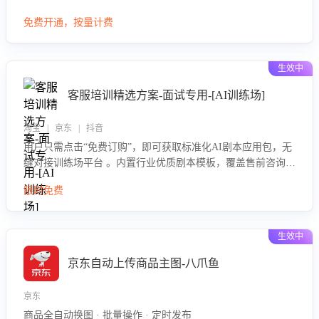
大模型，自动评估客服挽回效果，输出优化策略，助力商家降
免费开通，按量计费
低退款率，提升售后效率。
生效中
客服培训精选方案-面试专用-[AI训练场]
淘宝 | 京东 | 抖音
用户只需点击“免费订购”，即可获取标准化AI剧本应用包，无
缝对接训练场平台 。内置行业优质剧本模板，覆盖售前咨询、
售后处理等全场景，消除复杂部署流程，节省90%的初始化时
限时免费
间，助力企业快速启动智能客服训练
生效中
京东自动上传商品主图-八爪鱼
京东
商品全自动换图 · 批量操作 · 定时发布