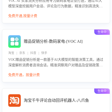
VOC AI 买家流失分析应用专为数码家电企业打造，通过AI大
模型深度挖掘用户会话、评论及行为数据，精准识别高流失风
险客户，并定位流失原因：包括产品质量缺陷、售后响应延
免费开通,按量计费
迟、竞品价格冲击等。系统自动输出可落地的挽回策略，迅速
同步到店铺运营团队。
生效中
赠品促销分析-数码家电-[VOC AI]
淘宝 | 京东 | 抖音 | 快手
VOC赠品促销分析是一款基于AI大模型的智能决策工具，通过
深度解析消费者咨询会话，精准洞察用户对赠品及促销政策的
真实偏好与需求。该应用可识别高吸引力赠品和热门促销诉
免费开通，按量计费
求，帮助企业制定个性化赠品组合策略，优化资源投放并淘汰
低效赠品，在提升成交转化率的同时有效控制成本，实现促销
效果最大化。
生效中
淘宝千牛评论自动回评机器人-八爪鱼