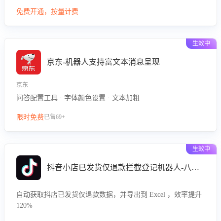
型精准定位客服在不同场景的理解与回应难点，评判解答的有
免费开通，按量计费
效性与完整性，输出针对性改进策略，助力商家快速优化快捷
话术，提升客服接待响应率与服务质量。
生效中
京东-机器人支持富文本消息呈现
京东
问答配置工具 · 字体颜色设置 · 文本加粗
限时免费
已售69+
生效中
抖音小店已发货仅退款拦截登记机器人-八爪鱼
自动获取抖店已发货仅退款数据，并导出到 Excel ，效率提升
120%