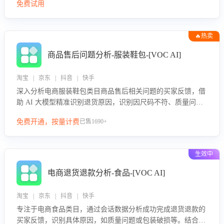
免费试用
🔥热卖
商品售后问题分析-服装鞋包-[VOC AI]
淘宝 | 京东 | 抖音 | 快手
深入分析电商服装鞋包类目商品售后相关问题的买家反馈，借
助 AI 大模型精准识别退货原因，识别因尺码不符、质量问题
等导致的退货原因，给出全方位优化产品与服务的建议，助力
免费开通，按量计费
已售1690+
商家优化产品或服务，实现销售额的显著提升。
生效中
电商退货退款分析-食品-[VOC AI]
淘宝 | 京东 | 抖音 | 快手
专注于电商食品类目，通过会话数据分析成功完成退货退款的
买家反馈，识别具体原因，如质量问题或包装破损等。结合AI