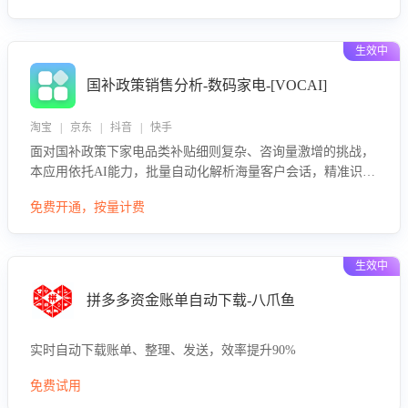
生效中
国补政策销售分析-数码家电-[VOCAI]
淘宝 | 京东 | 抖音 | 快手
面对国补政策下家电品类补贴细则复杂、咨询量激增的挑战，
本应用依托AI能力，批量自动化解析海量客户会话，精准识别
消费者对能以旧换新、补贴额度等政策的关注焦点与购买意
免费开通，按量计费
向，深度洞察决策动因。同时全面评估客服团队政策解读准确
性与响应效率，定位服务薄弱环节，为企业提供数据驱动的策
略优化建议与培训支持，助力提升政策响应速度、客服转化能
生效中
力及销售业绩。
拼多多资金账单自动下载-八爪鱼
实时自动下载账单、整理、发送，效率提升90%
免费试用