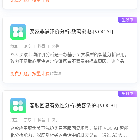
绪、归因争议根源，并客观评估客服应对合理性与成效。系统
可自动生成针对性改进策略，包括沟通话术优化、流程规范及
部门协同建议，从而提升客服团队舆情应对能力，阻断差评扩
生效中
散，维护品牌声誉，实现客户满意度的持续提升。
买家非满评价分析-数码家电-[VOC AI]
淘宝 | 京东 | 抖音 | 快手
VOC买家非满评价分析是一款基于AI大模型的智能分析应用，
致力于帮助商家快速定位消费者不满意的根本原因。该产品可
自动识别非满评价中的关键问题，区别问题是否属于客服原因
免费开通，按量计费
已售10+
或其它部门原因，明确责任归属，提供可落地的改进建议与策
略方向。通过深入挖掘会话内容，商家可针对性优化服务流
程、提升客服质量，并协同相关部门推进体验整改，有效提升
生效中
客户满意度和店铺整体服务质量。
客服回复有效性分析-美容洗护-[VOCAI]
淘宝 | 京东 | 抖音 | 快手
这款应用聚焦美容洗护类目客服回复场景，依托 VOC AI 智能
化分析能力，深度剖析买家会话中的聊天记录。通过 AI 大模