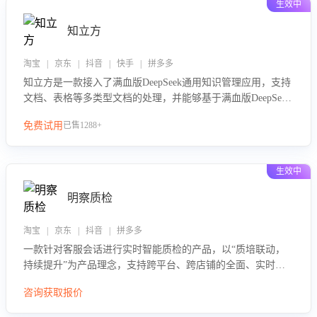
生效中
知立方
淘宝 | 京东 | 抖音 | 快手 | 拼多多
知立方是一款接入了满血版DeepSeek通用知识管理应用，支持
文档、表格等多类型文档的处理，并能够基于满血版DeepSeek
做知识应答。它能够为多种应用场景提供强大的知识支持，帮
免费试用
已售1288+
助用户高效管理和利用知识资源。通过该产品，用户可以轻松
实现文档的上传、分类、检索，提升知识管理的智能化水平。
生效中
明察质检
淘宝 | 京东 | 抖音 | 拼多多
一款针对客服会话进行实时智能质检的产品，以“质培联动，
持续提升”为产品理念，支持跨平台、跨店铺的全面、实时、
智能化质检，并根据质检结果形成质培联动，持续提升客服团
咨询获取报价
队的销服能力。