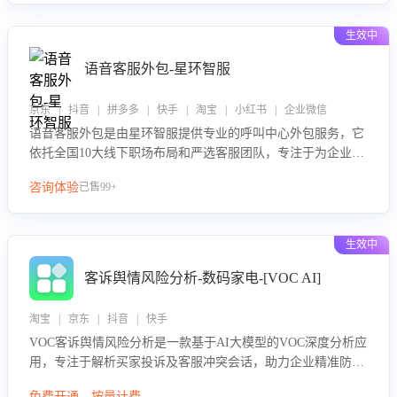
生效中
语音客服外包-星环智服
京东 | 抖音 | 拼多多 | 快手 | 淘宝 | 小红书 | 企业微信
语音客服外包是由星环智服提供专业的呼叫中心外包服务，它
依托全国10大线下职场布局和严选客服团队，专注于为企业提
供高效的语音呼叫解决方案。这项服务旨在通过专业的客服团
咨询体验
已售99+
队和智能工具提升语音客服服务效率和质量，帮助企业实现降
本增效。
生效中
客诉舆情风险分析-数码家电-[VOC AI]
淘宝 | 京东 | 抖音 | 快手
VOC客诉舆情风险分析是一款基于AI大模型的VOC深度分析应
用，专注于解析买家投诉及客服冲突会话，助力企业精准防控
舆情风险。该产品通过智能定位高风险会话、精准判别客户情
免费开通，按量计费