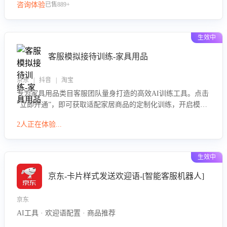
咨询体验
已售889+
生效中
客服模拟接待训练-家具用品
京东 | 抖音 | 淘宝
专为家具用品类目客服团队量身打造的高效AI训练工具。点击
“立即开通”，即可获取适配家居商品的定制化训练，开启模拟
真实客户对话的演练。针对性提升客服在家具用品功能、尺寸
2人正在体验...
参数咨询等高频场景下的专业应对能力。
生效中
京东-卡片样式发送欢迎语-[智能客服机器人]
京东
AI工具 · 欢迎语配置 · 商品推荐