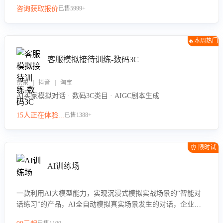
咨询获取报价
已售5999+
🔥本周热门
客服模拟接待训练-数码3C
京东 | 抖音 | 淘宝
AI买家模拟对话 · 数码3C类目 · AIGC剧本生成
15人正在体验...
已售1388+
⏰ 限时试
用
AI训练场
一款利用AI大模型能力，实现沉浸式模拟实战场景的“智能对
话练习”的产品，AI全自动模拟真实场景发生的对话，企业可
以帮助员工提升客服接待技巧，持续提升客服团队的销服能