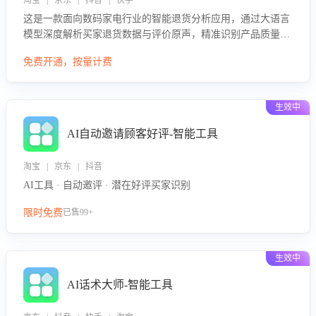
淘宝 | 京东 | 抖音 | 快手
这是一款面向数码家电行业的智能退货分析应用，通过大语言
模型深度解析买家退货数据与评价原声，精准识别产品质量、
描述不符、物流破损等核心退货原因，并输出可落地的改进建
免费开通，按量计费
议，通过挖掘用户痛点驱动产品迭代，从根本上降低退货率，
进而降低因技术差异或服务疏漏导致的退款率。
生效中
AI自动邀请顾客好评-智能工具
淘宝 | 京东 | 抖音
AI工具 · 自动邀评 · 潜在好评买家识别
限时免费
已售99+
生效中
AI话术大师-智能工具