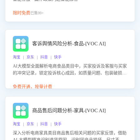
限时免费
已售99+
客诉舆情风险分析-食品-[VOC AI]
淘宝 | 京东 | 抖音 | 快手
AI大模型全面解析电商食品类目中，买家投诉及客服与买家
的冲突记录，锁定投诉核心成因，如质量问题、包装破损
等。同时，评估客服处理效果，生成优化策略，助力商家前
置差评防控，提升客户满意度。
免费开通，按量计费
商品售后问题分析-家具-[VOC AI]
淘宝 | 京东 | 抖音 | 快手
深入分析电商家具类目商品售后相关问题的买家反馈，借助
AI 大模型精准识别退货原因，识别因产品损坏、尺寸不符