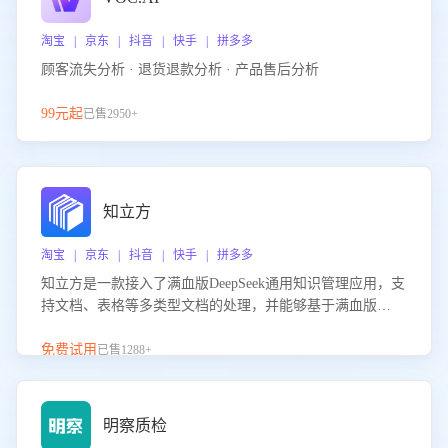
淘宝 | 京东 | 抖音 | 快手 | 拼多多
顾客流失分析 · 退货退款分析 · 产品售后分析
99元起
已售2950+
知立方
淘宝 | 京东 | 抖音 | 快手 | 拼多多
知立方是一款接入了满血版DeepSeek通用知识管理应用，支
持文档、表格等多类型文档的处理，并能够基于满血版
DeepSeek做知识应答。它能够为多种应用场景提供强大的知
识支持，帮助用户高效管理和利用知识资源。通过该产品，
免费试用
已售1288+
用户可以轻松实现文档的上传、分类、检索，提升知识管理
的智能化水平。
明察质检