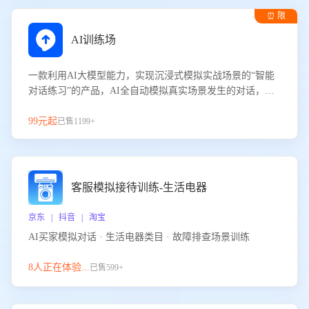
⏰ 限
时试用
AI训练场
一款利用AI大模型能力，实现沉浸式模拟实战场景的“智能
对话练习”的产品，AI全自动模拟真实场景发生的对话，企
业可以帮助员工提升客服接待技巧，持续提升客服团队的销
服能力。
99元起
已售1199+
客服模拟接待训练-生活电器
京东 | 抖音 | 淘宝
AI买家模拟对话 · 生活电器类目 · 故障排查场景训练
8人正在体验...
已售599+