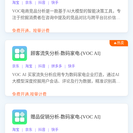
淘宝 | 京东 | 抖音 | 快手
VOC电商竞品分析是一款基于AI大模型的智能决策工具，专
注于挖掘消费者在咨询中提及的竞品对比与跨平台比价信
息。该应用能够精准识别被频繁对比的竞品品牌、咨询量、
商品信息，进行多维度交叉对比，并分析消费者的比价行
免费开通，按量计费
为。通过提供数据驱动的竞品洞察与差异化策略建议，帮助
🔥热卖
企业优化营销话术、突出产品与服务优势，有效提升咨询转
化率，避免陷入单纯价格竞争，实现精准扬长避短。
顾客流失分析-数码家电-[VOC AI]
京东 | 淘宝 | 抖音 | 拼多多 | 快手
VOC AI 买家流失分析应用专为数码家电企业打造，通过AI
大模型深度挖掘用户会话、评论及行为数据，精准识别高流
失风险客户，并定位流失原因：包括产品质量缺陷、售后响
应延迟、竞品价格冲击等。系统自动输出可落地的挽回策
免费开通,按量计费
略，迅速同步到店铺运营团队。
赠品促销分析-数码家电-[VOC AI]
淘宝 | 京东 | 抖音 | 快手