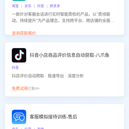
淘宝 | 京东 | 抖音 | 拼多多
一款针对客服会话进行实时智能质检的产品，以“质培联
动，持续提升”为产品理念，支持跨平台、跨店铺的全面、
实时、智能化质检，并根据质检结果形成质培联动，持续提
升客服团队的销服能力。
咨询获取报价
抖音小店商品评价信息自动获取-八爪鱼
抖音
抖店评价自动爬取 · 极速导出 · 深度分析
免费试用
已售99+
客服模拟接待训练-售后