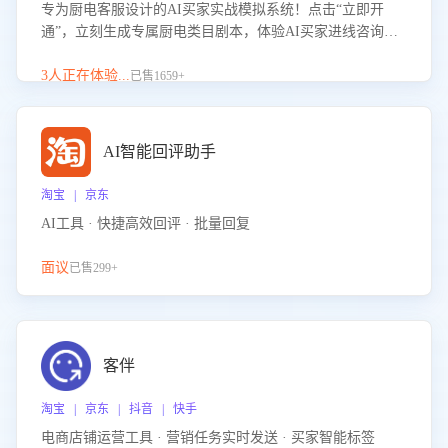
专为厨电客服设计的AI买家实战模拟系统！点击“立即开
通”，立刻生成专属厨电类目剧本，体验AI买家进线咨询真
实场景训练，快速掌握针对家用厨电商品的“功能咨询”等真
实场景应对技巧！
3人正在体验...
已售1659+
AI智能回评助手
淘宝 | 京东
AI工具 · 快捷高效回评 · 批量回复
面议
已售299+
客伴
淘宝 | 京东 | 抖音 | 快手
电商店铺运营工具 · 营销任务实时发送 · 买家智能标签