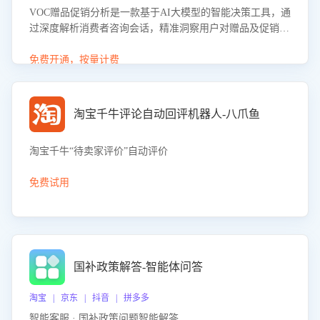
VOC赠品促销分析是一款基于AI大模型的智能决策工具，通
过深度解析消费者咨询会话，精准洞察用户对赠品及促销政
策的真实偏好与需求。该应用可识别高吸引力赠品和热门促
销诉求，帮助企业制定个性化赠品组合策略，优化资源投放
免费开通，按量计费
并淘汰低效赠品，在提升成交转化率的同时有效控制成本，
实现促销效果最大化。
淘宝千牛评论自动回评机器人-八爪鱼
淘宝千牛“待卖家评价”自动评价
免费试用
国补政策解答-智能体问答
淘宝 | 京东 | 抖音 | 拼多多
智能客服 · 国补政策问题智能解答