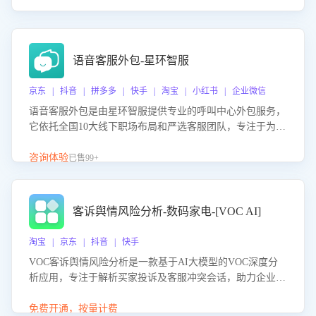
语音客服外包-星环智服
京东 | 抖音 | 拼多多 | 快手 | 淘宝 | 小红书 | 企业微信
语音客服外包是由星环智服提供专业的呼叫中心外包服务，
它依托全国10大线下职场布局和严选客服团队，专注于为企
业提供高效的语音呼叫解决方案。这项服务旨在通过专业的
客服团队和智能工具提升语音客服服务效率和质量，帮助企
咨询体验
已售99+
业实现降本增效。
客诉舆情风险分析-数码家电-[VOC AI]
淘宝 | 京东 | 抖音 | 快手
VOC客诉舆情风险分析是一款基于AI大模型的VOC深度分
析应用，专注于解析买家投诉及客服冲突会话，助力企业精
准防控舆情风险。该产品通过智能定位高风险会话、精准判
别客户情绪、归因争议根源，并客观评估客服应对合理性与
免费开通，按量计费