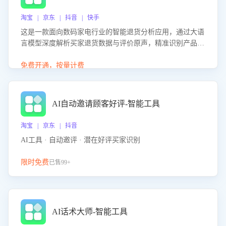
淘宝 | 京东 | 抖音 | 快手
这是一款面向数码家电行业的智能退货分析应用，通过大语
言模型深度解析买家退货数据与评价原声，精准识别产品质
量、描述不符、物流破损等核心退货原因，并输出可落地的
改进建议，通过挖掘用户痛点驱动产品迭代，从根本上降低
免费开通，按量计费
退货率，进而降低因技术差异或服务疏漏导致的退款率。
AI自动邀请顾客好评-智能工具
淘宝 | 京东 | 抖音
AI工具 · 自动邀评 · 潜在好评买家识别
限时免费
已售99+
AI话术大师-智能工具