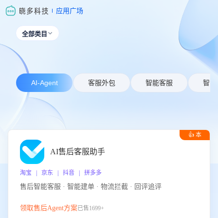
应用广场
全部类目

AI-Agent
客服外包
智能客服
智能
👍 本
周推荐
AI售后客服助手
淘宝 | 京东 | 抖音 | 拼多多
售后智能客服 · 智能建单 · 物流拦截 · 回评追评
领取售后Agent方案
已售1699+