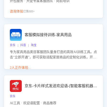
外包服务 · 大促专属客服团队 · 岗前培训
咨询体验
已售889+
客服模拟接待训练-家具用品
京东 | 抖音 | 淘宝
专为家具用品类目客服团队量身打造的高效AI训练工具。点
击“立即开通”，即可获取适配家居商品的定制化训练，开启
模拟真实客户对话的演练。针对性提升客服在家具用品功
能、尺寸参数咨询等高频场景下的专业应对能力。
2人正在体验...
京东-卡片样式发送欢迎语-[智能客服机器人]
京东
AI工具 · 欢迎语配置 · 商品推荐