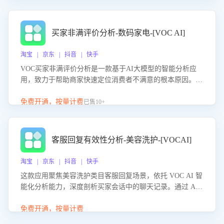
成效。系统可自动生成针对性改进策略，包括沟通话术优
化、流程规范及部门协同建议，从而提升客服团队舆情应对
能力，阻断差评扩散，维护品牌声誉，实现客户满意度的持
买家非满评价分析-数码家电-[VOC AI]
续提升。
淘宝 | 京东 | 抖音 | 快手
VOC买家非满评价分析是一款基于AI大模型的智能分析应
用，致力于帮助商家快速定位消费者不满意的根本原因。该
产品可自动识别非满评价中的关键问题，区别问题是否属于
客服原因或其它部门原因，明确责任归属，提供可落地的改
免费开通，按量计费
已售10+
进建议与策略方向。通过深入挖掘会话内容，商家可针对性
优化服务流程、提升客服质量，并协同相关部门推进体验整
改，有效提升客户满意度和店铺整体服务质量。
客服回复有效性分析-美容洗护-[VOCAI]
淘宝 | 京东 | 抖音 | 快手
这款应用聚焦美容洗护类目客服回复场景，依托 VOC AI 智
能化分析能力，深度剖析买家会话中的聊天记录。通过 AI
大模型精准定位客服在不同场景的理解与回应难点，评判解
答的有效性与完整性，输出针对性改进策略，助力商家快速
免费开通，按量计费
优化快捷话术，提升客服接待响应率与服务质量。