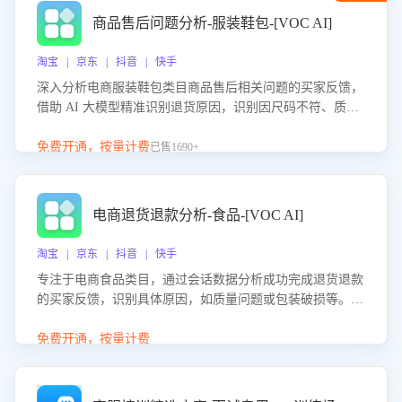
商品售后问题分析-服装鞋包-[VOC AI]
淘宝 | 京东 | 抖音 | 快手
深入分析电商服装鞋包类目商品售后相关问题的买家反馈，
借助 AI 大模型精准识别退货原因，识别因尺码不符、质量
问题等导致的退货原因，给出全方位优化产品与服务的建
议，助力商家优化产品或服务，实现销售额的显著提升。
免费开通，按量计费
已售1690+
电商退货退款分析-食品-[VOC AI]
淘宝 | 京东 | 抖音 | 快手
专注于电商食品类目，通过会话数据分析成功完成退货退款
的买家反馈，识别具体原因，如质量问题或包装破损等。结
合AI大模型，自动评估客服挽回效果，输出优化策略，助力
商家降低退款率，提升售后效率。
免费开通，按量计费