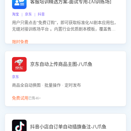
客服培训精选方案-面试专用-[AI训练场]
淘宝 | 京东 | 抖音
用户只需点击“免费订购”，即可获取标准化AI剧本应用包，
无缝对接训练场平台 。内置行业优质剧本模板，覆盖售前
咨询、售后处理等全场景，消除复杂部署流程，节省90%的
初始化时间，助力企业快速启动智能客服训练
限时免费
京东自动上传商品主图-八爪鱼
京东
商品全自动换图 · 批量操作 · 定时发布
免费试用
已售46+
抖音小店自订单自动插旗备注-八爪鱼