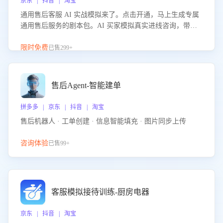
京东 | 抖音 | 淘宝
通用售后客服 AI 实战模拟来了。点击开通，马上生成专属
通用售后服务的剧本包。AI 买家模拟真实进线咨询，带您
的客服团队进行沉浸式训练，快速吃透功能咨询等售后场景
的应对要点，轻松提升服务能力。
限时免费
已售299+
售后Agent-智能建单
拼多多 | 京东 | 抖音 | 淘宝
售后机器人 · 工单创建 · 信息智能填充 · 图片同步上传
咨询体验
已售99+
客服模拟接待训练-厨房电器
京东 | 抖音 | 淘宝