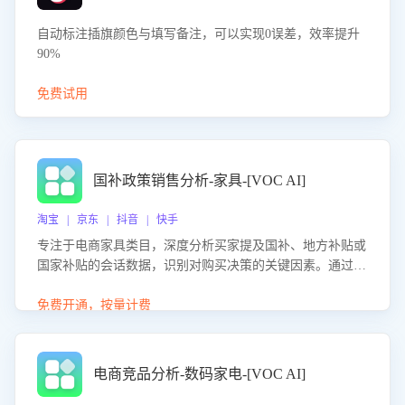
自动标注插旗颜色与填写备注，可以实现0误差，效率提升
90%
免费试用
国补政策销售分析-家具-[VOC AI]
淘宝 | 京东 | 抖音 | 快手
专注于电商家具类目，深度分析买家提及国补、地方补贴或
国家补贴的会话数据，识别对购买决策的关键因素。通过AI
大模型评估客服在政策宣传、回应及互动中的表现，生成优
化策略，助力商家利用国补政策提升GMV。
免费开通，按量计费
电商竞品分析-数码家电-[VOC AI]