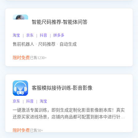
智能尺码推荐-智能体问答
淘宝 | 京东 | 抖音 | 拼多多
售前机器人 · 尺码推荐 · 自动生成
限时免费
已售1230+
客服模拟接待训练-影音影像
京东 | 抖音 | 淘宝
一键激活专属训练，即刻生成定制化影音影像剧本库！真实
还原买家进线场景，店铺内商品都可配置到剧本中进行针对
性训练，加强商品知识解答能力，提升客服售前转化率。点
击 “立即开通”，快速获取影音影像类目剧本，一键开启客服
限时免费
已售50+
培训。