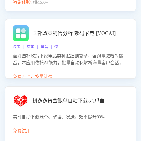
咨询体验
已售1500+
国补政策销售分析-数码家电-[VOCAI]
淘宝 | 京东 | 抖音 | 快手
面对国补政策下家电品类补贴细则复杂、咨询量激增的挑
战，本应用依托AI能力，批量自动化解析海量客户会话，精
准识别消费者对能以旧换新、补贴额度等政策的关注焦点与
购买意向，深度洞察决策动因。同时全面评估客服团队政策
免费开通，按量计费
解读准确性与响应效率，定位服务薄弱环节，为企业提供数
据驱动的策略优化建议与培训支持，助力提升政策响应速
度、客服转化能力及销售业绩。
拼多多资金账单自动下载-八爪鱼
实时自动下载账单、整理、发送，效率提升90%
免费试用