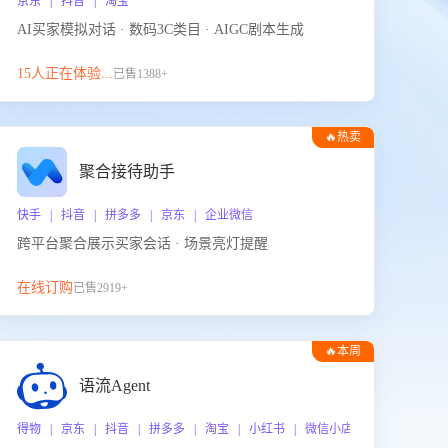
京东 | 抖音 | 淘宝
AI买家模拟对话 · 数码3C类目 · AIGC剧本生成
15人正在体验...
已售1388+
🔥热卖
聚合接待助手
快手 | 抖音 | 拼多多 | 京东 | 企业微信
跨平台聚合展示买家会话 · 场景亮灯提醒
在线订购
已售2919+
🔥本周
热门
语流Agent
 企业微信
得物 | 京东 | 抖音 | 拼多多 | 淘宝 | 小红书 | 微信小店 | 快手 | 唯品