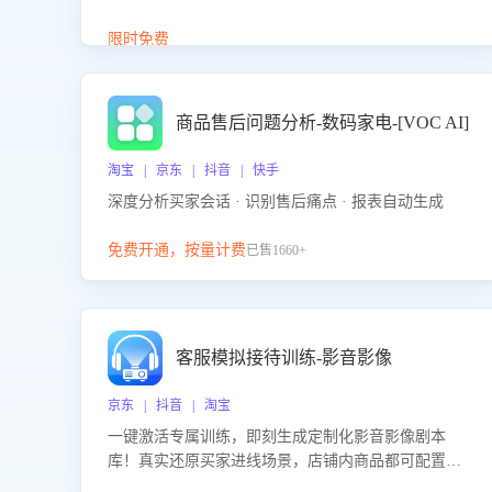
答、商品卖点介绍等智能体提供完整、全面、准确的
商品知识。
限时免费
商品售后问题分析-数码家电-[VOC AI]
淘宝 | 京东 | 抖音 | 快手
深度分析买家会话 · 识别售后痛点 · 报表自动生成
免费开通，按量计费
已售1660+
客服模拟接待训练-影音影像
京东 | 抖音 | 淘宝
一键激活专属训练，即刻生成定制化影音影像剧本
库！真实还原买家进线场景，店铺内商品都可配置到
剧本中进行针对性训练，加强商品知识解答能力，提