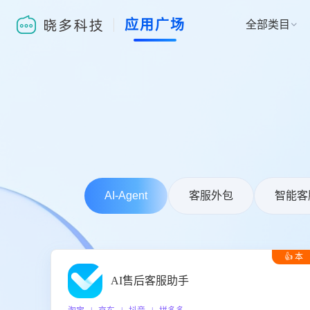
应用广场
全部类目

AI-Agent
客服外包
智能客
👍 本
周推荐
AI售后客服助手