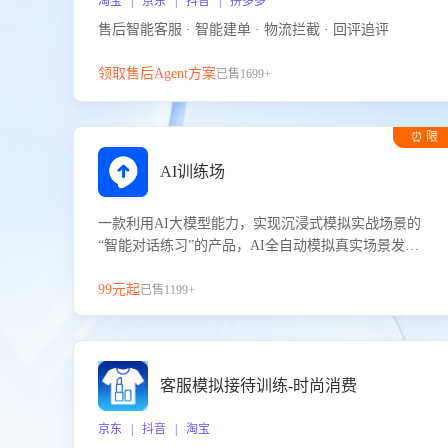
淘宝 | 京东 | 抖音 | 拼多多
售后智能客服 · 智能建单 · 物流拦截 · 回评追评
领取售后Agent方案
已售1699+
⏰ 限
时试用
AI训练场
一款利用AI大模型能力，实现沉浸式模拟实战场景的
“智能对话练习”的产品，AI全自动模拟真实场景发生
的对话，企业可以帮助员工提升客服接待技巧，持续
提升客服团队的销服能力。
99元起
已售1199+
客服模拟接待训练-时尚消费
京东 | 抖音 | 淘宝