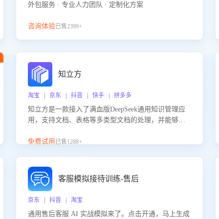
外包服务 · 专业人力团队 · 定制化方案
咨询体验
已售2399+
知立方
淘宝 | 京东 | 抖音 | 快手 | 拼多多
知立方是一款接入了满血版DeepSeek通用知识管理应
用，支持文档、表格等多类型文档的处理，并能够基
于满血版DeepSeek做知识应答。它能够为多种应用场
景提供强大的知识支持，帮助用户高效管理和利用知
免费试用
已售1288+
识资源。通过该产品，用户可以轻松实现文档的上
传、分类、检索，提升知识管理的智能化水平。
客服模拟接待训练-售后
京东 | 抖音 | 淘宝
通用售后客服 AI 实战模拟来了。点击开通，马上生成