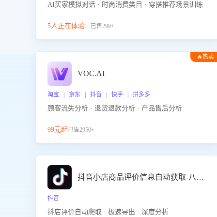
AI买家模拟对话 · 时尚消费类目 · 穿搭推荐场景训练
5人正在体验...
已售299+
🔥热卖
VOC.AI
淘宝 | 京东 | 抖音 | 快手 | 拼多多
顾客流失分析 · 退货退款分析 · 产品售后分析
99元起
已售2950+
抖音小店商品评价信息自动获取-八爪鱼
抖音
抖店评价自动爬取 · 极速导出 · 深度分析