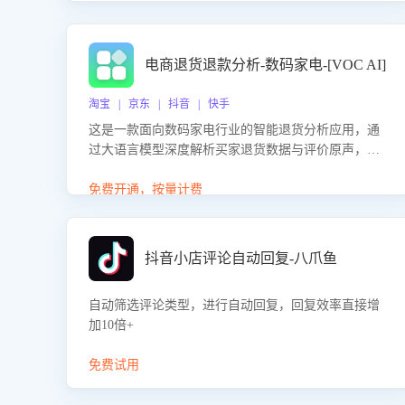
电商退货退款分析-数码家电-[VOC AI]
淘宝 | 京东 | 抖音 | 快手
这是一款面向数码家电行业的智能退货分析应用，通
过大语言模型深度解析买家退货数据与评价原声，精
准识别产品质量、描述不符、物流破损等核心退货原
因，并输出可落地的改进建议，通过挖掘用户痛点驱
免费开通，按量计费
动产品迭代，从根本上降低退货率，进而降低因技术
差异或服务疏漏导致的退款率。
抖音小店评论自动回复-八爪鱼
自动筛选评论类型，进行自动回复，回复效率直接增
加10倍+
免费试用