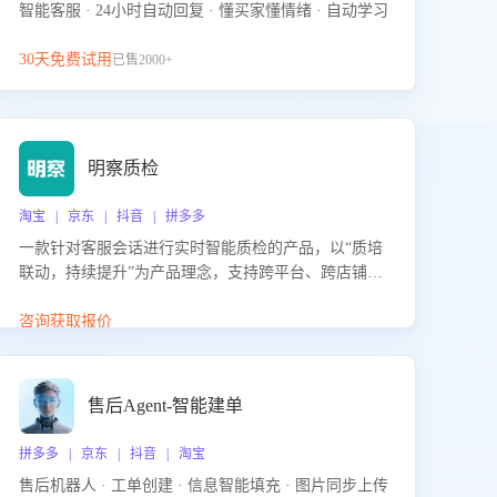
智能客服 · 24小时自动回复 · 懂买家懂情绪 · 自动学习
30天免费试用
已售2000+
明察质检
淘宝 | 京东 | 抖音 | 拼多多
一款针对客服会话进行实时智能质检的产品，以“质培
联动，持续提升”为产品理念，支持跨平台、跨店铺的
全面、实时、智能化质检，并根据质检结果形成质培
联动，持续提升客服团队的销服能力。
咨询获取报价
售后Agent-智能建单
拼多多 | 京东 | 抖音 | 淘宝
售后机器人 · 工单创建 · 信息智能填充 · 图片同步上传