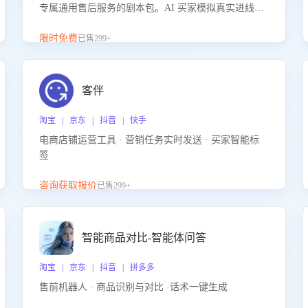
专属通用售后服务的剧本包。AI 买家模拟真实进线咨
询，带您的客服团队进行沉浸式训练，快速吃透功能
咨询等售后场景的应对要点，轻松提升服务能力。
限时免费
已售299+
客伴
淘宝 | 京东 | 抖音 | 快手
电商店铺运营工具 · 营销任务实时发送 · 买家智能标
签
咨询获取报价
已售299+
智能商品对比-智能体问答
淘宝 | 京东 | 抖音 | 拼多多
售前机器人 · 商品识别与对比 ·话术一键生成