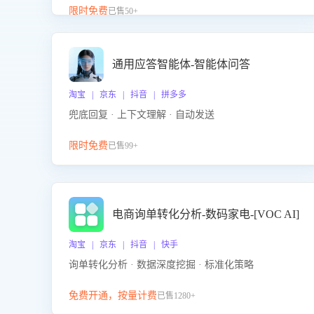
升客服售前转化率。点击 “立即开通”，快速获取影音
限时免费
已售50+
影像类目剧本，一键开启客服培训。
通用应答智能体-智能体问答
淘宝 | 京东 | 抖音 | 拼多多
兜底回复 · 上下文理解 · 自动发送
限时免费
已售99+
电商询单转化分析-数码家电-[VOC AI]
淘宝 | 京东 | 抖音 | 快手
询单转化分析 · 数据深度挖掘 · 标准化策略
免费开通，按量计费
已售1280+