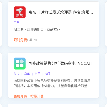
京东-卡片样式发送欢迎语-[智能客服机器人]
京东
AI工具 · 欢迎语配置 · 商品推荐
限时免费
已售99+
国补政策销售分析-数码家电-[VOCAI]
淘宝 | 京东 | 抖音 | 快手
面对国补政策下家电品类补贴细则复杂、咨询量激增
的挑战，本应用依托AI能力，批量自动化解析海量客
户会话，精准识别消费者对能以旧换新、补贴额度等
政策的关注焦点与购买意向，深度洞察决策动因。同
免费开通，按量计费
时全面评估客服团队政策解读准确性与响应效率，定
位服务薄弱环节，为企业提供数据驱动的策略优化建