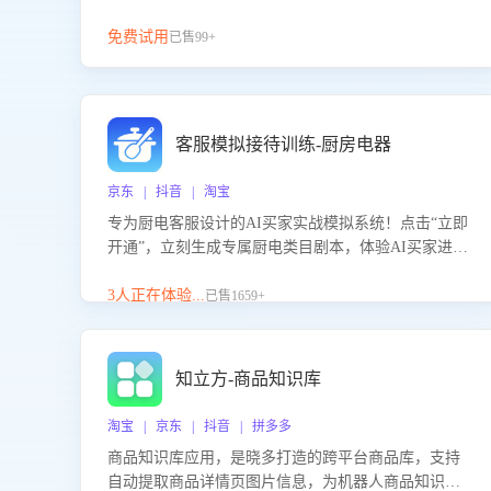
免费试用
已售99+
客服模拟接待训练-厨房电器
京东 | 抖音 | 淘宝
专为厨电客服设计的AI买家实战模拟系统！点击“立即
开通”，立刻生成专属厨电类目剧本，体验AI买家进线
咨询真实场景训练，快速掌握针对家用厨电商品的“功
能咨询”等真实场景应对技巧！
3人正在体验...
已售1659+
知立方-商品知识库
淘宝 | 京东 | 抖音 | 拼多多
商品知识库应用，是晓多打造的跨平台商品库，支持
自动提取商品详情页图片信息，为机器人商品知识问