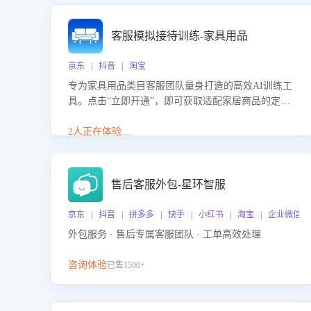
客服模拟接待训练-家具用品
京东 | 抖音 | 淘宝
专为家具用品类目客服团队量身打造的高效AI训练工
具。点击“立即开通”，即可获取适配家居商品的定制
化训练，开启模拟真实客户对话的演练。针对性提升
客服在家具用品功能、尺寸参数咨询等高频场景下的
2人正在体验...
专业应对能力。
售后客服外包-星环智服
京东 | 抖音 | 拼多多 | 快手 | 小红书 | 淘宝 | 企业微信
外包服务 · 售后专属客服团队 · 工单高效处理
咨询体验
已售1500+