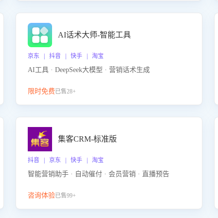
AI话术大师-智能工具
京东 | 抖音 | 快手 | 淘宝
AI工具 · DeepSeek大模型 · 营销话术生成
限时免费
已售28+
集客CRM-标准版
抖音 | 京东 | 快手 | 淘宝
智能营销助手 · 自动催付 · 会员营销 · 直播预告
咨询体验
已售99+