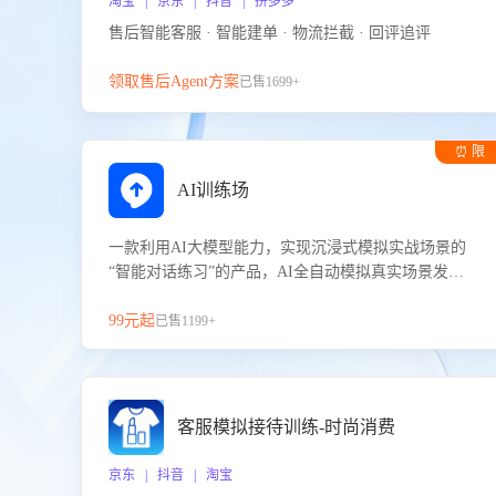
淘宝 | 京东 | 抖音 | 拼多多
售后智能客服 · 智能建单 · 物流拦截 · 回评追评
领取售后Agent方案
已售1699+
⏰ 限
时试用
AI训练场
一款利用AI大模型能力，实现沉浸式模拟实战场景的
“智能对话练习”的产品，AI全自动模拟真实场景发生
的对话，企业可以帮助员工提升客服接待技巧，持续
提升客服团队的销服能力。
99元起
已售1199+
客服模拟接待训练-时尚消费
京东 | 抖音 | 淘宝