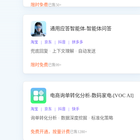
升客服售前转化率。点击 “立即开通”，快速获取影音
限时免费
已售50+
影像类目剧本，一键开启客服培训。
通用应答智能体-智能体问答
淘宝 | 京东 | 抖音 | 拼多多
兜底回复 · 上下文理解 · 自动发送
限时免费
已售99+
电商询单转化分析-数码家电-[VOC AI]
淘宝 | 京东 | 抖音 | 快手
询单转化分析 · 数据深度挖掘 · 标准化策略
免费开通，按量计费
已售1280+