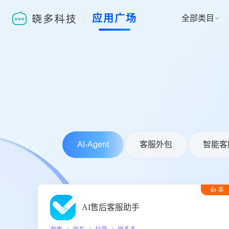
应用广场
全部类目

AI-Agent
客服外包
智能客
👍 本
周推荐
AI售后客服助手