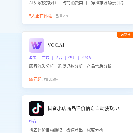
AI买家模拟对话 · 时尚消费类目 · 穿搭推荐场景训练
5人正在体验...
已售299+
🔥热卖
VOC.AI
淘宝 | 京东 | 抖音 | 快手 | 拼多多
顾客流失分析 · 退货退款分析 · 产品售后分析
99元起
已售2950+
抖音小店商品评价信息自动获取-八爪鱼
抖音
抖店评价自动爬取 · 极速导出 · 深度分析