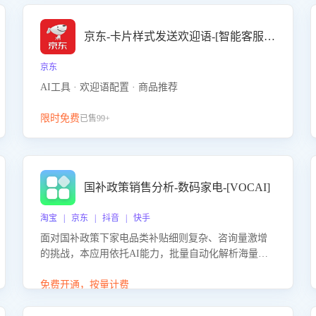
京东-卡片样式发送欢迎语-[智能客服机器人]
京东
AI工具 · 欢迎语配置 · 商品推荐
限时免费
已售99+
国补政策销售分析-数码家电-[VOCAI]
淘宝 | 京东 | 抖音 | 快手
面对国补政策下家电品类补贴细则复杂、咨询量激增
的挑战，本应用依托AI能力，批量自动化解析海量客
户会话，精准识别消费者对能以旧换新、补贴额度等
政策的关注焦点与购买意向，深度洞察决策动因。同
免费开通，按量计费
时全面评估客服团队政策解读准确性与响应效率，定
位服务薄弱环节，为企业提供数据驱动的策略优化建