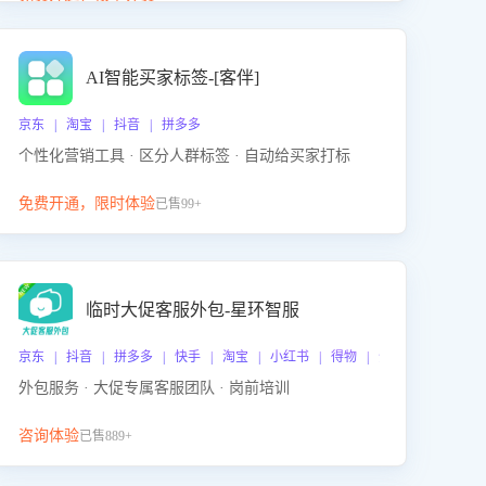
动产品迭代，从根本上降低退货率，进而降低因技术
差异或服务疏漏导致的退款率。
AI智能买家标签-[客伴]
京东 | 淘宝 | 抖音 | 拼多多
个性化营销工具 · 区分人群标签 · 自动给买家打标
免费开通，限时体验
已售99+
临时大促客服外包-星环智服
京东 | 抖音 | 拼多多 | 快手 | 淘宝 | 小红书 | 得物 | 企业微信
外包服务 · 大促专属客服团队 · 岗前培训
咨询体验
已售889+