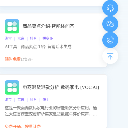
商品卖点介绍-智能体问答
淘宝 | 京东 | 抖音 | 拼多多
AI工具 · 商品卖点介绍· 营销话术生成
限时免费
已售99+
电商退货退款分析-数码家电-[VOC AI]
淘宝 | 京东 | 抖音 | 快手
这是一款面向数码家电行业的智能退货分析应用，通
过大语言模型深度解析买家退货数据与评价原声，精
准识别产品质量、描述不符、物流破损等核心退货原
因，并输出可落地的改进建议，通过挖掘用户痛点驱
免费开通，按量计费