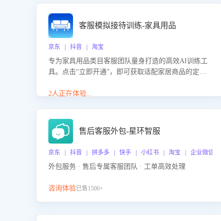
客服模拟接待训练-家具用品
京东 | 抖音 | 淘宝
专为家具用品类目客服团队量身打造的高效AI训练工
具。点击“立即开通”，即可获取适配家居商品的定制
化训练，开启模拟真实客户对话的演练。针对性提升
客服在家具用品功能、尺寸参数咨询等高频场景下的
2人正在体验...
专业应对能力。
售后客服外包-星环智服
京东 | 抖音 | 拼多多 | 快手 | 小红书 | 淘宝 | 企业微信
外包服务 · 售后专属客服团队 · 工单高效处理
咨询体验
已售1500+