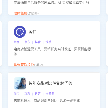
专属通用售后服务的剧本包。AI 买家模拟真实进线咨
询，带您的客服团队进行沉浸式训练，快速吃透功能
咨询等售后场景的应对要点，轻松提升服务能力。
限时免费
已售299+
客伴
淘宝 | 京东 | 抖音 | 快手
电商店铺运营工具 · 营销任务实时发送 · 买家智能标
签
咨询获取报价
已售299+
智能商品对比-智能体问答
淘宝 | 京东 | 抖音 | 拼多多
售前机器人 · 商品识别与对比 ·话术一键生成