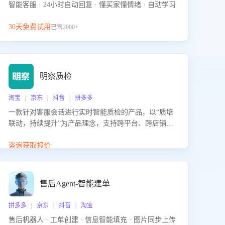
智能客服 · 24小时自动回复 · 懂买家懂情绪 · 自动学习
30天免费试用
已售2000+
明察质检
淘宝 | 京东 | 抖音 | 拼多多
一款针对客服会话进行实时智能质检的产品，以“质培
联动，持续提升”为产品理念，支持跨平台、跨店铺的
全面、实时、智能化质检，并根据质检结果形成质培
联动，持续提升客服团队的销服能力。
咨询获取报价
售后Agent-智能建单
拼多多 | 京东 | 抖音 | 淘宝
售后机器人 · 工单创建 · 信息智能填充 · 图片同步上传