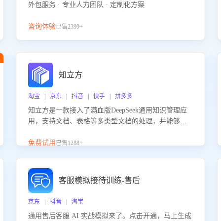
外包服务 · 专业人力团队 · 定制化方案
咨询体验
已售2399+
知立方
淘宝 | 京东 | 抖音 | 快手 | 拼多多
知立方是一款接入了满血版DeepSeek通用知识管理应
用，支持文档、表格等多类型文档的处理，并能够基
于满血版DeepSeek做知识应答。它能够为多种应用场
景提供强大的知识支持，帮助用户高效管理和利用知
免费试用
已售1288+
识资源。通过该产品，用户可以轻松实现文档的上
传、分类、检索，提升知识管理的智能化水平。
客服模拟接待训练-售后
京东 | 抖音 | 淘宝
通用售后客服 AI 实战模拟来了。点击开通，马上生成