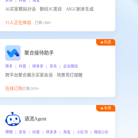
京东 | 抖音 | 淘宝
AI买家模拟对话 · 数码3C类目 · AIGC剧本生成
15人正在体验...
已售1388+
🔥热卖
聚合接待助手
快手 | 抖音 | 拼多多 | 京东 | 企业微信
跨平台聚合展示买家会话 · 场景亮灯提醒
在线订购
已售2919+
🔥本周
热门
语流Agent
 企业微信
得物 | 京东 | 抖音 | 拼多多 | 淘宝 | 小红书 | 微信小店 | 快手 | 唯品