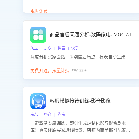
答、商品卖点介绍等智能体提供完整、全面、准确的
商品知识。
限时免费
商品售后问题分析-数码家电-[VOC AI]
淘宝 | 京东 | 抖音 | 快手
深度分析买家会话 · 识别售后痛点 · 报表自动生成
免费开通，按量计费
已售1660+
客服模拟接待训练-影音影像
京东 | 抖音 | 淘宝
一键激活专属训练，即刻生成定制化影音影像剧本
库！真实还原买家进线场景，店铺内商品都可配置到
剧本中进行针对性训练，加强商品知识解答能力，提