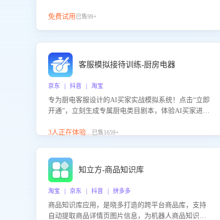
免费试用
已售99+
客服模拟接待训练-厨房电器
京东 | 抖音 | 淘宝
专为厨电客服设计的AI买家实战模拟系统！点击“立即
开通”，立刻生成专属厨电类目剧本，体验AI买家进线
咨询真实场景训练，快速掌握针对家用厨电商品的“功
能咨询”等真实场景应对技巧！
3人正在体验...
已售1659+
知立方-商品知识库
淘宝 | 京东 | 抖音 | 拼多多
商品知识库应用，是晓多打造的跨平台商品库，支持
自动提取商品详情页图片信息，为机器人商品知识问