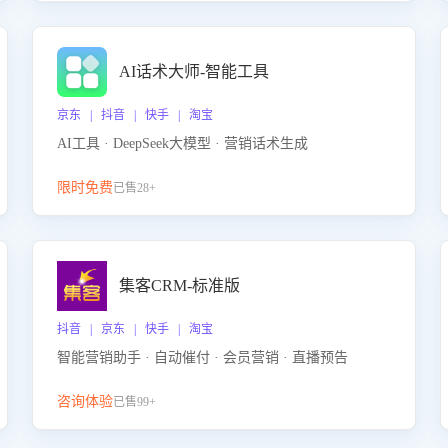
AI话术大师-智能工具
京东 | 抖音 | 快手 | 淘宝
AI工具 · DeepSeek大模型 · 营销话术生成
限时免费
已售28+
集客CRM-标准版
抖音 | 京东 | 快手 | 淘宝
智能营销助手 · 自动催付 · 会员营销 · 直播预告
咨询体验
已售99+