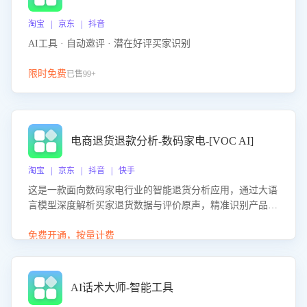
淘宝 | 京东 | 抖音
AI工具 · 自动邀评 · 潜在好评买家识别
限时免费
已售99+
电商退货退款分析-数码家电-[VOC AI]
淘宝 | 京东 | 抖音 | 快手
这是一款面向数码家电行业的智能退货分析应用，通过大语
言模型深度解析买家退货数据与评价原声，精准识别产品质
量、描述不符、物流破损等核心退货原因，并输出可落地的
改进建议，通过挖掘用户痛点驱动产品迭代，从根本上降低
免费开通，按量计费
退货率，进而降低因技术差异或服务疏漏导致的退款率。
AI话术大师-智能工具