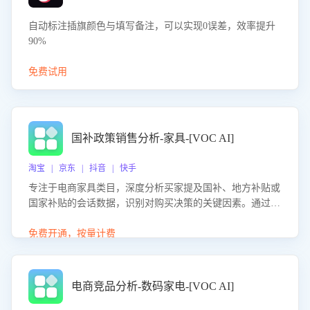
自动标注插旗颜色与填写备注，可以实现0误差，效率提升
90%
免费试用
国补政策销售分析-家具-[VOC AI]
淘宝 | 京东 | 抖音 | 快手
专注于电商家具类目，深度分析买家提及国补、地方补贴或
国家补贴的会话数据，识别对购买决策的关键因素。通过AI
大模型评估客服在政策宣传、回应及互动中的表现，生成优
化策略，助力商家利用国补政策提升GMV。
免费开通，按量计费
电商竞品分析-数码家电-[VOC AI]