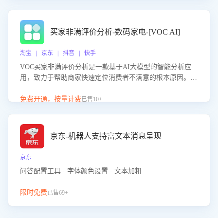
成效。系统可自动生成针对性改进策略，包括沟通话术优
化、流程规范及部门协同建议，从而提升客服团队舆情应对
能力，阻断差评扩散，维护品牌声誉，实现客户满意度的持
买家非满评价分析-数码家电-[VOC AI]
续提升。
淘宝 | 京东 | 抖音 | 快手
VOC买家非满评价分析是一款基于AI大模型的智能分析应
用，致力于帮助商家快速定位消费者不满意的根本原因。该
产品可自动识别非满评价中的关键问题，区别问题是否属于
客服原因或其它部门原因，明确责任归属，提供可落地的改
免费开通，按量计费
已售10+
进建议与策略方向。通过深入挖掘会话内容，商家可针对性
优化服务流程、提升客服质量，并协同相关部门推进体验整
改，有效提升客户满意度和店铺整体服务质量。
京东-机器人支持富文本消息呈现
京东
问答配置工具 · 字体颜色设置 · 文本加粗
限时免费
已售69+