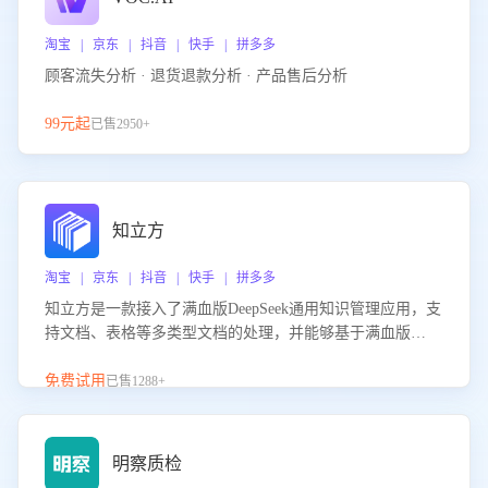
淘宝 | 京东 | 抖音 | 快手 | 拼多多
顾客流失分析 · 退货退款分析 · 产品售后分析
99元起
已售2950+
知立方
淘宝 | 京东 | 抖音 | 快手 | 拼多多
知立方是一款接入了满血版DeepSeek通用知识管理应用，支
持文档、表格等多类型文档的处理，并能够基于满血版
DeepSeek做知识应答。它能够为多种应用场景提供强大的知
识支持，帮助用户高效管理和利用知识资源。通过该产品，
免费试用
已售1288+
用户可以轻松实现文档的上传、分类、检索，提升知识管理
的智能化水平。
明察质检