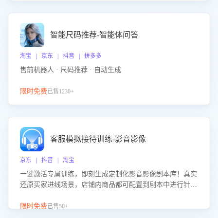
智能尺码推荐-智能体问答
淘宝 | 京东 | 抖音 | 拼多多
售前机器人 · 尺码推荐 · 自动生成
限时免费
已售1230+
客服模拟接待训练-影音影像
京东 | 抖音 | 淘宝
一键激活专属训练，即刻生成定制化影音影像剧本库！真实
还原买家进线场景，店铺内商品都可配置到剧本中进行针对
性训练，加强商品知识解答能力，提升客服售前转化率。点
击 “立即开通”，快速获取影音影像类目剧本，一键开启客服
限时免费
已售50+
培训。