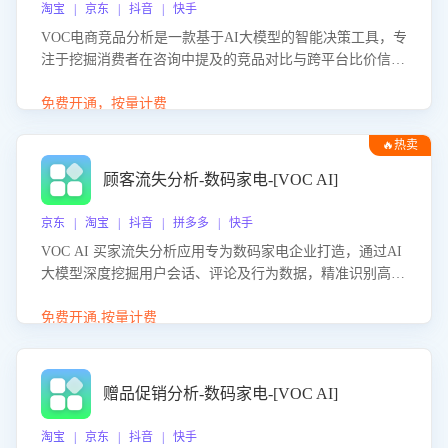
淘宝 | 京东 | 抖音 | 快手
VOC电商竞品分析是一款基于AI大模型的智能决策工具，专
注于挖掘消费者在咨询中提及的竞品对比与跨平台比价信
息。该应用能够精准识别被频繁对比的竞品品牌、咨询量、
商品信息，进行多维度交叉对比，并分析消费者的比价行
免费开通，按量计费
为。通过提供数据驱动的竞品洞察与差异化策略建议，帮助
🔥热卖
企业优化营销话术、突出产品与服务优势，有效提升咨询转
化率，避免陷入单纯价格竞争，实现精准扬长避短。
顾客流失分析-数码家电-[VOC AI]
京东 | 淘宝 | 抖音 | 拼多多 | 快手
VOC AI 买家流失分析应用专为数码家电企业打造，通过AI
大模型深度挖掘用户会话、评论及行为数据，精准识别高流
失风险客户，并定位流失原因：包括产品质量缺陷、售后响
应延迟、竞品价格冲击等。系统自动输出可落地的挽回策
免费开通,按量计费
略，迅速同步到店铺运营团队。
赠品促销分析-数码家电-[VOC AI]
淘宝 | 京东 | 抖音 | 快手