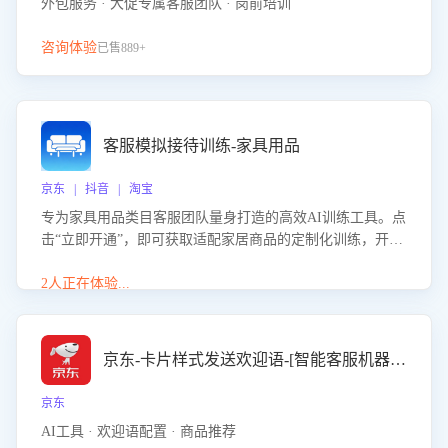
外包服务 · 大促专属客服团队 · 岗前培训
咨询体验
已售889+
客服模拟接待训练-家具用品
京东 | 抖音 | 淘宝
专为家具用品类目客服团队量身打造的高效AI训练工具。点
击“立即开通”，即可获取适配家居商品的定制化训练，开启
模拟真实客户对话的演练。针对性提升客服在家具用品功
能、尺寸参数咨询等高频场景下的专业应对能力。
2人正在体验...
京东-卡片样式发送欢迎语-[智能客服机器人]
京东
AI工具 · 欢迎语配置 · 商品推荐