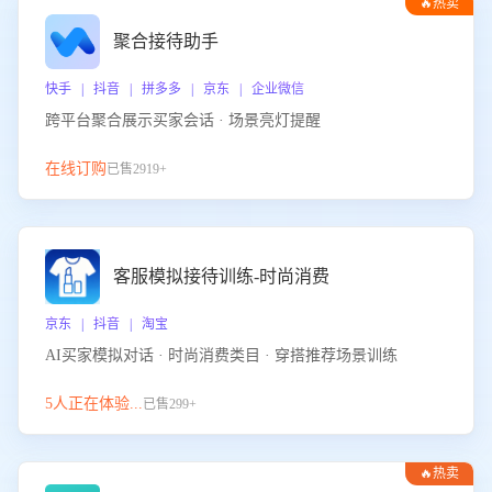
🔥热卖
聚合接待助手
快手 | 抖音 | 拼多多 | 京东 | 企业微信
跨平台聚合展示买家会话 · 场景亮灯提醒
在线订购
已售2919+
客服模拟接待训练-时尚消费
京东 | 抖音 | 淘宝
AI买家模拟对话 · 时尚消费类目 · 穿搭推荐场景训练
5人正在体验...
已售299+
🔥热卖