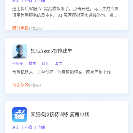
京东 | 抖音 | 淘宝
通用售后客服 AI 实战模拟来了。点击开通，马上生成专属
通用售后服务的剧本包。AI 买家模拟真实进线咨询，带您
的客服团队进行沉浸式训练，快速吃透功能咨询等售后场景
的应对要点，轻松提升服务能力。
限时免费
已售299+
售后Agent-智能建单
拼多多 | 京东 | 抖音 | 淘宝
售后机器人 · 工单创建 · 信息智能填充 · 图片同步上传
咨询体验
已售99+
客服模拟接待训练-厨房电器
京东 | 抖音 | 淘宝