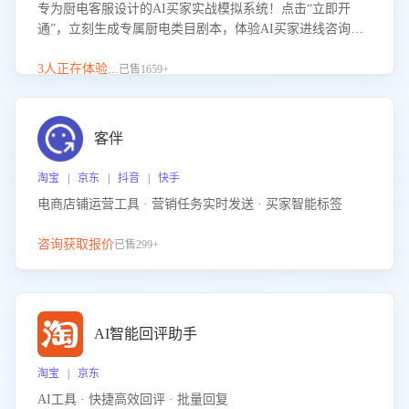
专为厨电客服设计的AI买家实战模拟系统！点击“立即开
通”，立刻生成专属厨电类目剧本，体验AI买家进线咨询真
实场景训练，快速掌握针对家用厨电商品的“功能咨询”等真
实场景应对技巧！
3人正在体验...
已售1659+
客伴
淘宝 | 京东 | 抖音 | 快手
电商店铺运营工具 · 营销任务实时发送 · 买家智能标签
咨询获取报价
已售299+
AI智能回评助手
淘宝 | 京东
AI工具 · 快捷高效回评 · 批量回复