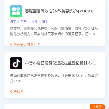
客服回复有效性分析-美容洗护-[VOCAI]
淘宝 | 京东 | 抖音 | 快手
这款应用聚焦美容洗护类目客服回复场景，依托 VOC AI 智
能化分析能力，深度剖析买家会话中的聊天记录。通过 AI
大模型精准定位客服在不同场景的理解与回应难点，评判解
答的有效性与完整性，输出针对性改进策略，助力商家快速
免费开通，按量计费
优化快捷话术，提升客服接待响应率与服务质量。
抖音小店已发货仅退款拦截登记机器人-八爪鱼
自动获取抖店已发货仅退款数据，并导出到 Excel ，效率提
升120%
免费试用
🔥热卖