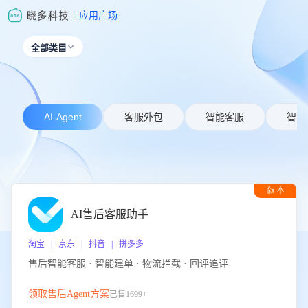
应用广场
全部类目

AI-Agent
客服外包
智能客服
智能
👍 本
周推荐
AI售后客服助手
淘宝 | 京东 | 抖音 | 拼多多
售后智能客服 · 智能建单 · 物流拦截 · 回评追评
领取售后Agent方案
已售1699+