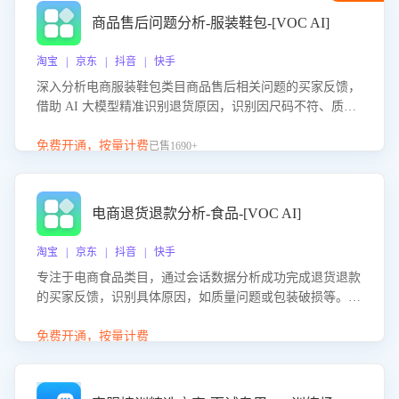
商品售后问题分析-服装鞋包-[VOC AI]
淘宝 | 京东 | 抖音 | 快手
深入分析电商服装鞋包类目商品售后相关问题的买家反馈，
借助 AI 大模型精准识别退货原因，识别因尺码不符、质量
问题等导致的退货原因，给出全方位优化产品与服务的建
议，助力商家优化产品或服务，实现销售额的显著提升。
免费开通，按量计费
已售1690+
电商退货退款分析-食品-[VOC AI]
淘宝 | 京东 | 抖音 | 快手
专注于电商食品类目，通过会话数据分析成功完成退货退款
的买家反馈，识别具体原因，如质量问题或包装破损等。结
合AI大模型，自动评估客服挽回效果，输出优化策略，助力
商家降低退款率，提升售后效率。
免费开通，按量计费