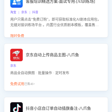
客服培训精选方案-面试专用-[AI训练场]
淘宝 | 京东 | 抖音
用户只需点击“免费订购”，即可获取标准化AI剧本应用包，
无缝对接训练场平台 。内置行业优质剧本模板，覆盖售前
咨询、售后处理等全场景，消除复杂部署流程，节省90%的
初始化时间，助力企业快速启动智能客服训练
限时免费
京东自动上传商品主图-八爪鱼
京东
商品全自动换图 · 批量操作 · 定时发布
免费试用
已售46+
抖音小店自订单自动插旗备注-八爪鱼