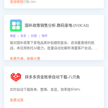
咨询体验
已售1500+
国补政策销售分析-数码家电-[VOCAI]
淘宝 | 京东 | 抖音 | 快手
面对国补政策下家电品类补贴细则复杂、咨询量激增的挑
战，本应用依托AI能力，批量自动化解析海量客户会话，精
准识别消费者对能以旧换新、补贴额度等政策的关注焦点与
购买意向，深度洞察决策动因。同时全面评估客服团队政策
免费开通，按量计费
解读准确性与响应效率，定位服务薄弱环节，为企业提供数
据驱动的策略优化建议与培训支持，助力提升政策响应速
度、客服转化能力及销售业绩。
拼多多资金账单自动下载-八爪鱼
实时自动下载账单、整理、发送，效率提升90%
免费试用