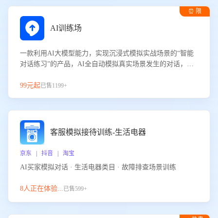
⏰ 限
时试用
AI训练场
一款利用AI大模型能力，实现沉浸式模拟实战场景的“智能
对话练习”的产品，AI全自动模拟真实场景发生的对话，企
业可以帮助员工提升客服接待技巧，持续提升客服团队的销
服能力。
99元起
已售1199+
客服模拟接待训练-生活电器
京东 | 抖音 | 淘宝
AI买家模拟对话 · 生活电器类目 · 故障排查场景训练
8人正在体验...
已售599+