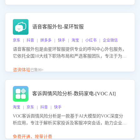
语音客服外包-星环智服
京东 | 抖音 | 拼多多 | 快手 | 淘宝 | 小红书 | 企业微信
语音客服外包是由星环智服提供专业的呼叫中心外包服务，
它依托全国10大线下职场布局和严选客服团队，专注于为企
业提供高效的语音呼叫解决方案。这项服务旨在通过专业的
客服团队和智能工具提升语音客服服务效率和质量，帮助企
咨询体验
已售99+
业实现降本增效。
客诉舆情风险分析-数码家电-[VOC AI]
淘宝 | 京东 | 抖音 | 快手
VOC客诉舆情风险分析是一款基于AI大模型的VOC深度分
析应用，专注于解析买家投诉及客服冲突会话，助力企业精
准防控舆情风险。该产品通过智能定位高风险会话、精准判
别客户情绪、归因争议根源，并客观评估客服应对合理性与
免费开通，按量计费