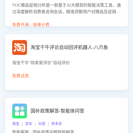
VOC赠品促销分析是一款基于AI大模型的智能决策工具，通
过深度解析消费者咨询会话，精准洞察用户对赠品及促销政
策的真实偏好与需求。该应用可识别高吸引力赠品和热门促
销诉求，帮助企业制定个性化赠品组合策略，优化资源投放
免费开通，按量计费
并淘汰低效赠品，在提升成交转化率的同时有效控制成本，
实现促销效果最大化。
淘宝千牛评论自动回评机器人-八爪鱼
淘宝千牛“待卖家评价”自动评价
免费试用
国补政策解答-智能体问答
淘宝 | 京东 | 抖音 | 拼多多
智能客服 · 国补政策问题智能解答