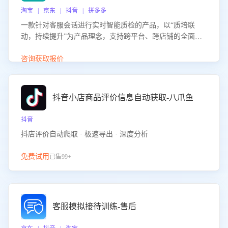
淘宝 | 京东 | 抖音 | 拼多多
一款针对客服会话进行实时智能质检的产品，以“质培联
动，持续提升”为产品理念，支持跨平台、跨店铺的全面、
实时、智能化质检，并根据质检结果形成质培联动，持续提
升客服团队的销服能力。
咨询获取报价
抖音小店商品评价信息自动获取-八爪鱼
抖音
抖店评价自动爬取 · 极速导出 · 深度分析
免费试用
已售99+
客服模拟接待训练-售后