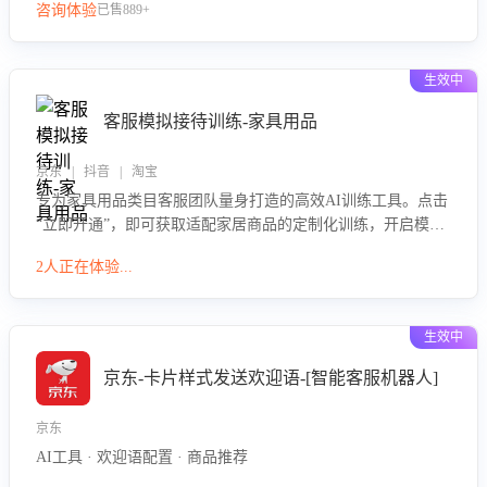
咨询体验
已售889+
生效中
客服模拟接待训练-家具用品
京东 | 抖音 | 淘宝
专为家具用品类目客服团队量身打造的高效AI训练工具。点击
“立即开通”，即可获取适配家居商品的定制化训练，开启模拟
真实客户对话的演练。针对性提升客服在家具用品功能、尺寸
2人正在体验...
参数咨询等高频场景下的专业应对能力。
生效中
京东-卡片样式发送欢迎语-[智能客服机器人]
京东
AI工具 · 欢迎语配置 · 商品推荐