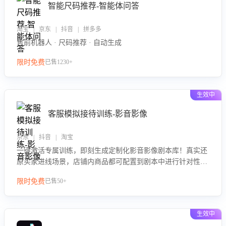
智能尺码推荐-智能体问答
淘宝 | 京东 | 抖音 | 拼多多
售前机器人 · 尺码推荐 · 自动生成
限时免费
已售1230+
生效中
客服模拟接待训练-影音影像
京东 | 抖音 | 淘宝
一键激活专属训练，即刻生成定制化影音影像剧本库！真实还
原买家进线场景，店铺内商品都可配置到剧本中进行针对性训
练，加强商品知识解答能力，提升客服售前转化率。点击 “立
限时免费
已售50+
即开通”，快速获取影音影像类目剧本，一键开启客服培训。
生效中