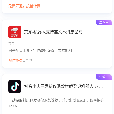
型精准定位客服在不同场景的理解与回应难点，评判解答的有
免费开通，按量计费
效性与完整性，输出针对性改进策略，助力商家快速优化快捷
话术，提升客服接待响应率与服务质量。
生效中
京东-机器人支持富文本消息呈现
京东
问答配置工具 · 字体颜色设置 · 文本加粗
限时免费
已售69+
生效中
抖音小店已发货仅退款拦截登记机器人-八爪鱼
自动获取抖店已发货仅退款数据，并导出到 Excel ，效率提升
120%