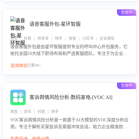
生效中
语音客服外包-星环智服
京东 | 抖音 | 拼多多 | 快手 | 淘宝 | 小红书 | 企业微信
语音客服外包是由星环智服提供专业的呼叫中心外包服务，它
依托全国10大线下职场布局和严选客服团队，专注于为企业提
供高效的语音呼叫解决方案。这项服务旨在通过专业的客服团
咨询体验
已售99+
队和智能工具提升语音客服服务效率和质量，帮助企业实现降
本增效。
生效中
客诉舆情风险分析-数码家电-[VOC AI]
淘宝 | 京东 | 抖音 | 快手
VOC客诉舆情风险分析是一款基于AI大模型的VOC深度分析应
用，专注于解析买家投诉及客服冲突会话，助力企业精准防控
舆情风险。该产品通过智能定位高风险会话、精准判别客户情
免费开通，按量计费