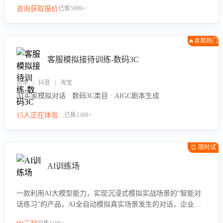
咨询获取报价
已售5999+
🔥本周热门
客服模拟接待训练-数码3C
京东 | 抖音 | 淘宝
AI买家模拟对话 · 数码3C类目 · AIGC剧本生成
15人正在体验...
已售1388+
⏰ 限时试
用
AI训练场
一款利用AI大模型能力，实现沉浸式模拟实战场景的“智能对
话练习”的产品，AI全自动模拟真实场景发生的对话，企业可
以帮助员工提升客服接待技巧，持续提升客服团队的销服能