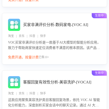
绪、归因争议根源，并客观评估客服应对合理性与成效。系统
可自动生成针对性改进策略，包括沟通话术优化、流程规范及
部门协同建议，从而提升客服团队舆情应对能力，阻断差评扩
生效中
散，维护品牌声誉，实现客户满意度的持续提升。
买家非满评价分析-数码家电-[VOC AI]
淘宝 | 京东 | 抖音 | 快手
VOC买家非满评价分析是一款基于AI大模型的智能分析应用，
致力于帮助商家快速定位消费者不满意的根本原因。该产品可
自动识别非满评价中的关键问题，区别问题是否属于客服原因
免费开通，按量计费
已售10+
或其它部门原因，明确责任归属，提供可落地的改进建议与策
略方向。通过深入挖掘会话内容，商家可针对性优化服务流
程、提升客服质量，并协同相关部门推进体验整改，有效提升
生效中
客户满意度和店铺整体服务质量。
客服回复有效性分析-美容洗护-[VOCAI]
淘宝 | 京东 | 抖音 | 快手
这款应用聚焦美容洗护类目客服回复场景，依托 VOC AI 智能
化分析能力，深度剖析买家会话中的聊天记录。通过 AI 大模