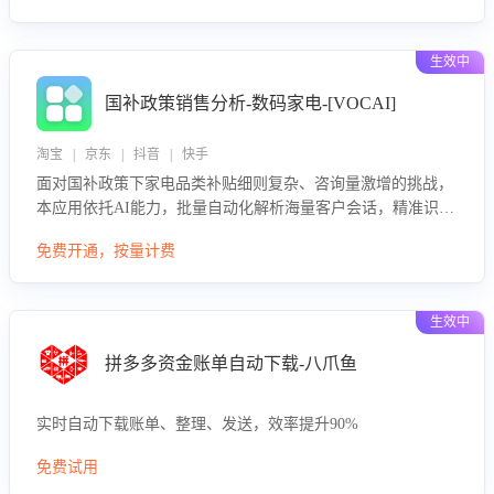
生效中
国补政策销售分析-数码家电-[VOCAI]
淘宝 | 京东 | 抖音 | 快手
面对国补政策下家电品类补贴细则复杂、咨询量激增的挑战，
本应用依托AI能力，批量自动化解析海量客户会话，精准识别
消费者对能以旧换新、补贴额度等政策的关注焦点与购买意
免费开通，按量计费
向，深度洞察决策动因。同时全面评估客服团队政策解读准确
性与响应效率，定位服务薄弱环节，为企业提供数据驱动的策
略优化建议与培训支持，助力提升政策响应速度、客服转化能
生效中
力及销售业绩。
拼多多资金账单自动下载-八爪鱼
实时自动下载账单、整理、发送，效率提升90%
免费试用