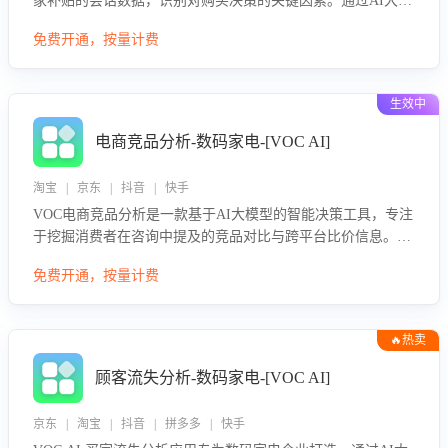
家补贴的会话数据，识别对购买决策的关键因素。通过AI大模
型评估客服在政策宣传、回应及互动中的表现，生成优化策
免费开通，按量计费
略，助力商家利用国补政策提升GMV。
生效中
电商竞品分析-数码家电-[VOC AI]
淘宝 | 京东 | 抖音 | 快手
VOC电商竞品分析是一款基于AI大模型的智能决策工具，专注
于挖掘消费者在咨询中提及的竞品对比与跨平台比价信息。该
应用能够精准识别被频繁对比的竞品品牌、咨询量、商品信
免费开通，按量计费
息，进行多维度交叉对比，并分析消费者的比价行为。通过提
供数据驱动的竞品洞察与差异化策略建议，帮助企业优化营销
话术、突出产品与服务优势，有效提升咨询转化率，避免陷入
🔥热卖
单纯价格竞争，实现精准扬长避短。
顾客流失分析-数码家电-[VOC AI]
京东 | 淘宝 | 抖音 | 拼多多 | 快手