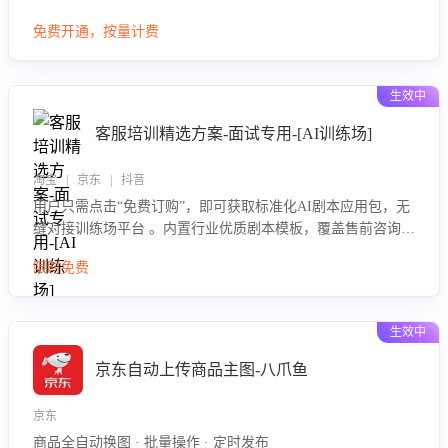
大模型，自动评估客服挽回效果，输出优化策略，助力商家降
免费开通，按量计费
低退款率，提升售后效率。
生效中
客服培训精选方案-面试专用-[AI训练场]
淘宝 | 京东 | 抖音
用户只需点击“免费订购”，即可获取标准化AI剧本应用包，无
缝对接训练场平台 。内置行业优质剧本模板，覆盖售前咨询、
售后处理等全场景，消除复杂部署流程，节省90%的初始化时
限时免费
间，助力企业快速启动智能客服训练
生效中
京东自动上传商品主图-八爪鱼
京东
商品全自动换图 · 批量操作 · 定时发布