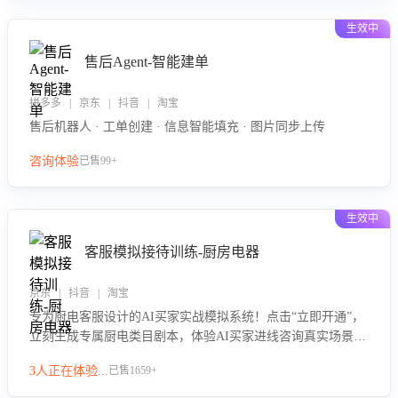
生效中
售后Agent-智能建单
拼多多 | 京东 | 抖音 | 淘宝
售后机器人 · 工单创建 · 信息智能填充 · 图片同步上传
咨询体验
已售99+
生效中
客服模拟接待训练-厨房电器
京东 | 抖音 | 淘宝
专为厨电客服设计的AI买家实战模拟系统！点击“立即开通”，
立刻生成专属厨电类目剧本，体验AI买家进线咨询真实场景训
练，快速掌握针对家用厨电商品的“功能咨询”等真实场景应对
3人正在体验...
已售1659+
技巧！