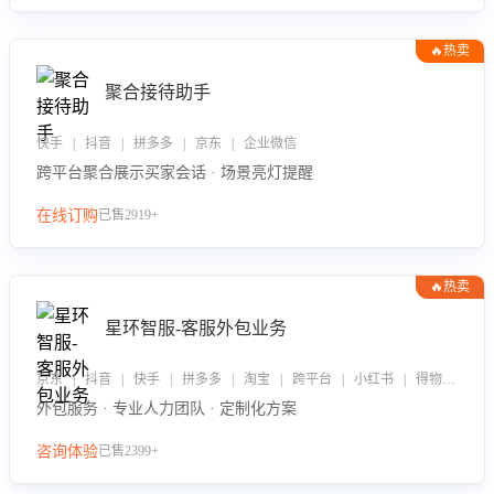
🔥热卖
聚合接待助手
快手 | 抖音 | 拼多多 | 京东 | 企业微信
跨平台聚合展示买家会话 · 场景亮灯提醒
在线订购
已售2919+
🔥热卖
星环智服-客服外包业务
京东 | 抖音 | 快手 | 拼多多 | 淘宝 | 跨平台 | 小红书 | 得物 | 企业微信
外包服务 · 专业人力团队 · 定制化方案
咨询体验
已售2399+