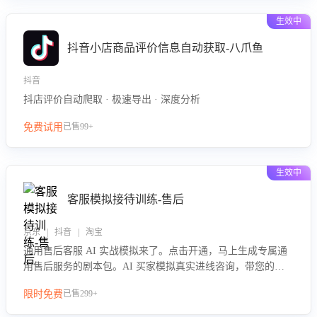
生效中
抖音小店商品评价信息自动获取-八爪鱼
抖音
抖店评价自动爬取 · 极速导出 · 深度分析
免费试用
已售99+
生效中
客服模拟接待训练-售后
京东 | 抖音 | 淘宝
通用售后客服 AI 实战模拟来了。点击开通，马上生成专属通
用售后服务的剧本包。AI 买家模拟真实进线咨询，带您的客
服团队进行沉浸式训练，快速吃透功能咨询等售后场景的应对
限时免费
已售299+
要点，轻松提升服务能力。