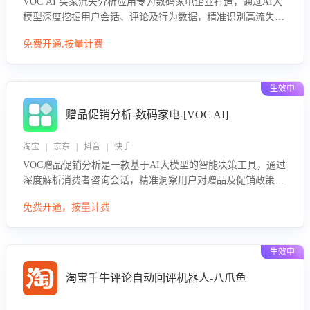
VOC AI 买家流失分析应用专为数码家电企业打造，通过AI大
模型深度挖掘用户会话、评论及行为数据，精准识别高流失风
险客户，并定位流失原因：包括产品质量缺陷、售后响应延
免费开通,按量计费
迟、竞品价格冲击等。系统自动输出可落地的挽回策略，迅速
同步到店铺运营团队。
生效中
赠品促销分析-数码家电-[VOC AI]
淘宝 | 京东 | 抖音 | 快手
VOC赠品促销分析是一款基于AI大模型的智能决策工具，通过
深度解析消费者咨询会话，精准洞察用户对赠品及促销政策的
真实偏好与需求。该应用可识别高吸引力赠品和热门促销诉
免费开通，按量计费
求，帮助企业制定个性化赠品组合策略，优化资源投放并淘汰
低效赠品，在提升成交转化率的同时有效控制成本，实现促销
效果最大化。
生效中
淘宝千牛评论自动回评机器人-八爪鱼