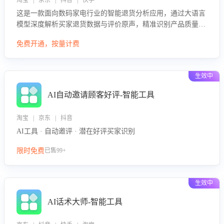
淘宝 | 京东 | 抖音 | 快手
这是一款面向数码家电行业的智能退货分析应用，通过大语言
模型深度解析买家退货数据与评价原声，精准识别产品质量、
描述不符、物流破损等核心退货原因，并输出可落地的改进建
免费开通，按量计费
议，通过挖掘用户痛点驱动产品迭代，从根本上降低退货率，
进而降低因技术差异或服务疏漏导致的退款率。
生效中
AI自动邀请顾客好评-智能工具
淘宝 | 京东 | 抖音
AI工具 · 自动邀评 · 潜在好评买家识别
限时免费
已售99+
生效中
AI话术大师-智能工具