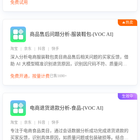
免费试用
🔥热卖
商品售后问题分析-服装鞋包-[VOC AI]
淘宝 | 京东 | 抖音 | 快手
深入分析电商服装鞋包类目商品售后相关问题的买家反馈，借
助 AI 大模型精准识别退货原因，识别因尺码不符、质量问题
等导致的退货原因，给出全方位优化产品与服务的建议，助力
免费开通，按量计费
已售1690+
商家优化产品或服务，实现销售额的显著提升。
生效中
电商退货退款分析-食品-[VOC AI]
淘宝 | 京东 | 抖音 | 快手
专注于电商食品类目，通过会话数据分析成功完成退货退款的
买家反馈，识别具体原因，如质量问题或包装破损等。结合AI