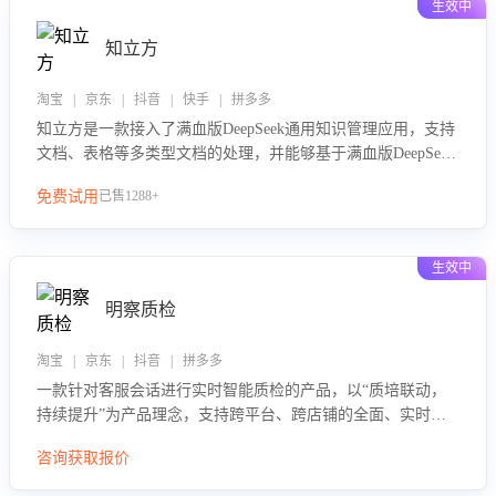
生效中
知立方
淘宝 | 京东 | 抖音 | 快手 | 拼多多
知立方是一款接入了满血版DeepSeek通用知识管理应用，支持
文档、表格等多类型文档的处理，并能够基于满血版DeepSeek
做知识应答。它能够为多种应用场景提供强大的知识支持，帮
免费试用
已售1288+
助用户高效管理和利用知识资源。通过该产品，用户可以轻松
实现文档的上传、分类、检索，提升知识管理的智能化水平。
生效中
明察质检
淘宝 | 京东 | 抖音 | 拼多多
一款针对客服会话进行实时智能质检的产品，以“质培联动，
持续提升”为产品理念，支持跨平台、跨店铺的全面、实时、
智能化质检，并根据质检结果形成质培联动，持续提升客服团
咨询获取报价
队的销服能力。