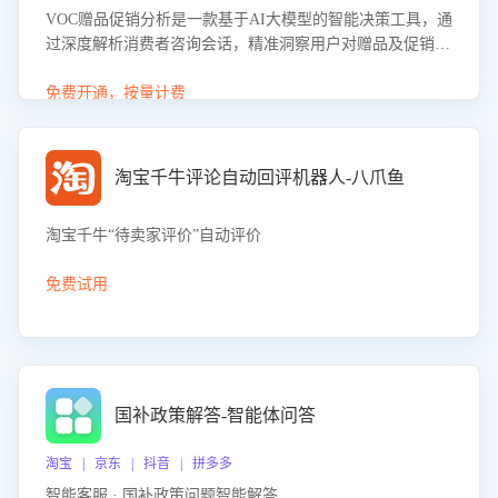
VOC赠品促销分析是一款基于AI大模型的智能决策工具，通
过深度解析消费者咨询会话，精准洞察用户对赠品及促销政
策的真实偏好与需求。该应用可识别高吸引力赠品和热门促
销诉求，帮助企业制定个性化赠品组合策略，优化资源投放
免费开通，按量计费
并淘汰低效赠品，在提升成交转化率的同时有效控制成本，
实现促销效果最大化。
淘宝千牛评论自动回评机器人-八爪鱼
淘宝千牛“待卖家评价”自动评价
免费试用
国补政策解答-智能体问答
淘宝 | 京东 | 抖音 | 拼多多
智能客服 · 国补政策问题智能解答