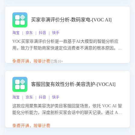
成效。系统可自动生成针对性改进策略，包括沟通话术优
化、流程规范及部门协同建议，从而提升客服团队舆情应对
能力，阻断差评扩散，维护品牌声誉，实现客户满意度的持
买家非满评价分析-数码家电-[VOC AI]
续提升。
淘宝 | 京东 | 抖音 | 快手
VOC买家非满评价分析是一款基于AI大模型的智能分析应
用，致力于帮助商家快速定位消费者不满意的根本原因。该
产品可自动识别非满评价中的关键问题，区别问题是否属于
客服原因或其它部门原因，明确责任归属，提供可落地的改
免费开通，按量计费
已售10+
进建议与策略方向。通过深入挖掘会话内容，商家可针对性
优化服务流程、提升客服质量，并协同相关部门推进体验整
改，有效提升客户满意度和店铺整体服务质量。
客服回复有效性分析-美容洗护-[VOCAI]
淘宝 | 京东 | 抖音 | 快手
这款应用聚焦美容洗护类目客服回复场景，依托 VOC AI 智
能化分析能力，深度剖析买家会话中的聊天记录。通过 AI
大模型精准定位客服在不同场景的理解与回应难点，评判解
答的有效性与完整性，输出针对性改进策略，助力商家快速
免费开通，按量计费
优化快捷话术，提升客服接待响应率与服务质量。