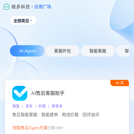
应用广场
全部类目

AI-Agent
客服外包
智能客服
智能
👍 本
周推荐
AI售后客服助手
淘宝 | 京东 | 抖音 | 拼多多
售后智能客服 · 智能建单 · 物流拦截 · 回评追评
领取售后Agent方案
已售1699+