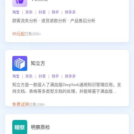
淘宝 | 京东 | 抖音 | 快手 | 拼多多
顾客流失分析 · 退货退款分析 · 产品售后分析
99元起
已售2950+
知立方
淘宝 | 京东 | 抖音 | 快手 | 拼多多
知立方是一款接入了满血版DeepSeek通用知识管理应用，支
持文档、表格等多类型文档的处理，并能够基于满血版
DeepSeek做知识应答。它能够为多种应用场景提供强大的知
识支持，帮助用户高效管理和利用知识资源。通过该产品，
免费试用
已售1288+
用户可以轻松实现文档的上传、分类、检索，提升知识管理
的智能化水平。
明察质检