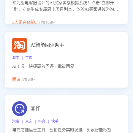
专为厨电客服设计的AI买家实战模拟系统！点击“立即开
通”，立刻生成专属厨电类目剧本，体验AI买家进线咨询真
实场景训练，快速掌握针对家用厨电商品的“功能咨询”等真
实场景应对技巧！
3人正在体验...
已售1659+
AI智能回评助手
淘宝 | 京东
AI工具 · 快捷高效回评 · 批量回复
面议
已售299+
客伴
淘宝 | 京东 | 抖音 | 快手
电商店铺运营工具 · 营销任务实时发送 · 买家智能标签