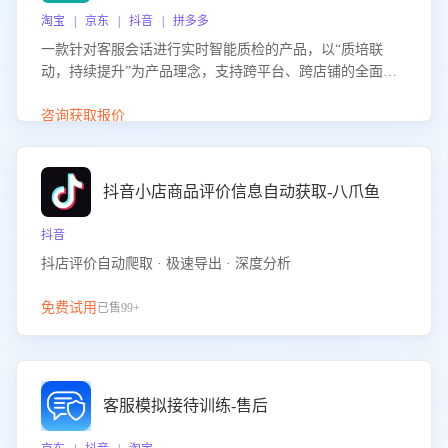
淘宝 | 京东 | 抖音 | 拼多多
一款针对客服会话进行实时智能质检的产品，以“质培联
动，持续提升”为产品理念，支持跨平台、跨店铺的全面、
实时、智能化质检，并根据质检结果形成质培联动，持续提
升客服团队的销服能力。
咨询获取报价
抖音小店商品评价信息自动获取-八爪鱼
抖音
抖店评价自动爬取 · 极速导出 · 深度分析
免费试用
已售99+
客服模拟接待训练-售后