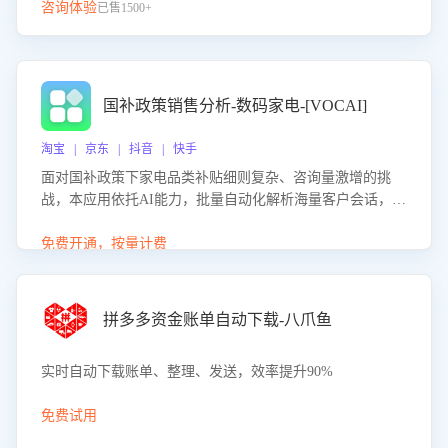
咨询体验
已售1500+
国补政策销售分析-数码家电-[VOCAI]
淘宝 | 京东 | 抖音 | 快手
面对国补政策下家电品类补贴细则复杂、咨询量激增的挑
战，本应用依托AI能力，批量自动化解析海量客户会话，精
准识别消费者对能以旧换新、补贴额度等政策的关注焦点与
购买意向，深度洞察决策动因。同时全面评估客服团队政策
免费开通，按量计费
解读准确性与响应效率，定位服务薄弱环节，为企业提供数
据驱动的策略优化建议与培训支持，助力提升政策响应速
度、客服转化能力及销售业绩。
拼多多资金账单自动下载-八爪鱼
实时自动下载账单、整理、发送，效率提升90%
免费试用