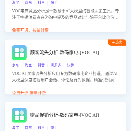
淘宝 | 京东 | 抖音 | 快手
VOC电商竞品分析是一款基于AI大模型的智能决策工具，专
注于挖掘消费者在咨询中提及的竞品对比与跨平台比价信
息。该应用能够精准识别被频繁对比的竞品品牌、咨询量、
商品信息，进行多维度交叉对比，并分析消费者的比价行
免费开通，按量计费
为。通过提供数据驱动的竞品洞察与差异化策略建议，帮助
🔥热卖
企业优化营销话术、突出产品与服务优势，有效提升咨询转
化率，避免陷入单纯价格竞争，实现精准扬长避短。
顾客流失分析-数码家电-[VOC AI]
京东 | 淘宝 | 抖音 | 拼多多 | 快手
VOC AI 买家流失分析应用专为数码家电企业打造，通过AI
大模型深度挖掘用户会话、评论及行为数据，精准识别高流
失风险客户，并定位流失原因：包括产品质量缺陷、售后响
应延迟、竞品价格冲击等。系统自动输出可落地的挽回策
免费开通,按量计费
略，迅速同步到店铺运营团队。
赠品促销分析-数码家电-[VOC AI]
淘宝 | 京东 | 抖音 | 快手