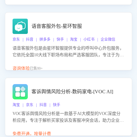
语音客服外包-星环智服
京东 | 抖音 | 拼多多 | 快手 | 淘宝 | 小红书 | 企业微信
语音客服外包是由星环智服提供专业的呼叫中心外包服务，
它依托全国10大线下职场布局和严选客服团队，专注于为企
业提供高效的语音呼叫解决方案。这项服务旨在通过专业的
客服团队和智能工具提升语音客服服务效率和质量，帮助企
咨询体验
已售99+
业实现降本增效。
客诉舆情风险分析-数码家电-[VOC AI]
淘宝 | 京东 | 抖音 | 快手
VOC客诉舆情风险分析是一款基于AI大模型的VOC深度分
析应用，专注于解析买家投诉及客服冲突会话，助力企业精
准防控舆情风险。该产品通过智能定位高风险会话、精准判
别客户情绪、归因争议根源，并客观评估客服应对合理性与
免费开通，按量计费