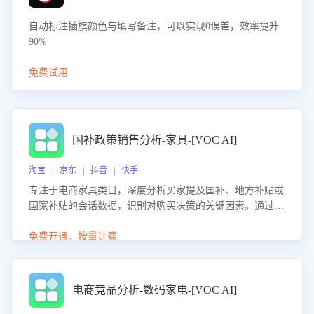
自动标注插旗颜色与填写备注，可以实现0误差，效率提升
90%
免费试用
国补政策销售分析-家具-[VOC AI]
淘宝 | 京东 | 抖音 | 快手
专注于电商家具类目，深度分析买家提及国补、地方补贴或
国家补贴的会话数据，识别对购买决策的关键因素。通过AI
大模型评估客服在政策宣传、回应及互动中的表现，生成优
化策略，助力商家利用国补政策提升GMV。
免费开通，按量计费
电商竞品分析-数码家电-[VOC AI]