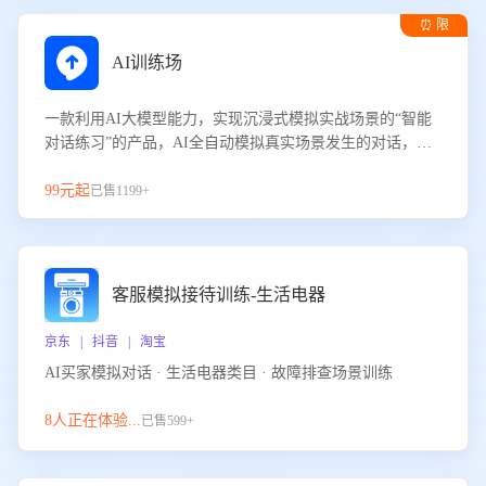
⏰ 限
时试用
AI训练场
一款利用AI大模型能力，实现沉浸式模拟实战场景的“智能
对话练习”的产品，AI全自动模拟真实场景发生的对话，企
业可以帮助员工提升客服接待技巧，持续提升客服团队的销
服能力。
99元起
已售1199+
客服模拟接待训练-生活电器
京东 | 抖音 | 淘宝
AI买家模拟对话 · 生活电器类目 · 故障排查场景训练
8人正在体验...
已售599+