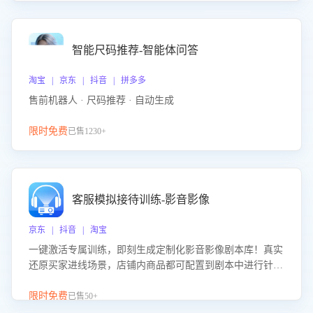
智能尺码推荐-智能体问答
淘宝 | 京东 | 抖音 | 拼多多
售前机器人 · 尺码推荐 · 自动生成
限时免费
已售1230+
客服模拟接待训练-影音影像
京东 | 抖音 | 淘宝
一键激活专属训练，即刻生成定制化影音影像剧本库！真实
还原买家进线场景，店铺内商品都可配置到剧本中进行针对
性训练，加强商品知识解答能力，提升客服售前转化率。点
击 “立即开通”，快速获取影音影像类目剧本，一键开启客服
限时免费
已售50+
培训。