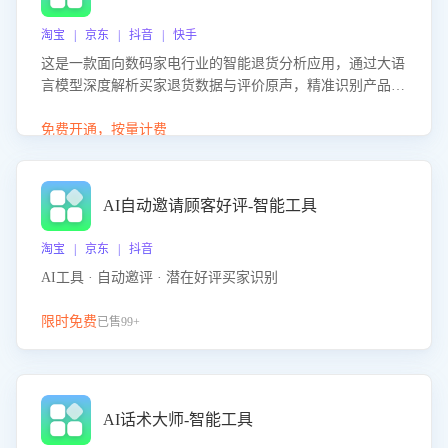
淘宝 | 京东 | 抖音 | 快手
这是一款面向数码家电行业的智能退货分析应用，通过大语
言模型深度解析买家退货数据与评价原声，精准识别产品质
量、描述不符、物流破损等核心退货原因，并输出可落地的
改进建议，通过挖掘用户痛点驱动产品迭代，从根本上降低
免费开通，按量计费
退货率，进而降低因技术差异或服务疏漏导致的退款率。
AI自动邀请顾客好评-智能工具
淘宝 | 京东 | 抖音
AI工具 · 自动邀评 · 潜在好评买家识别
限时免费
已售99+
AI话术大师-智能工具