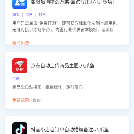
客服培训精选方案-面试专用-[AI训练场]
淘宝 | 京东 | 抖音
用户只需点击“免费订购”，即可获取标准化AI剧本应用包，
无缝对接训练场平台 。内置行业优质剧本模板，覆盖售前
咨询、售后处理等全场景，消除复杂部署流程，节省90%的
初始化时间，助力企业快速启动智能客服训练
限时免费
京东自动上传商品主图-八爪鱼
京东
商品全自动换图 · 批量操作 · 定时发布
免费试用
已售46+
抖音小店自订单自动插旗备注-八爪鱼