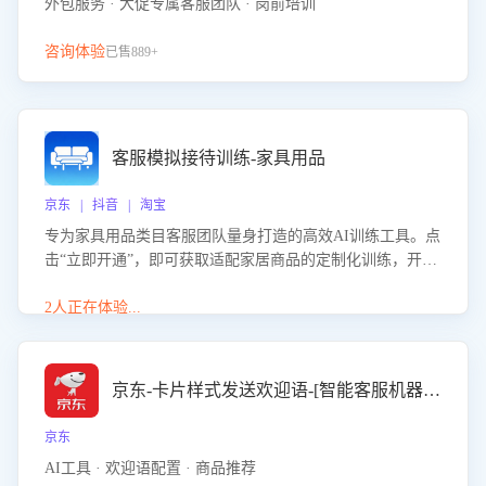
外包服务 · 大促专属客服团队 · 岗前培训
咨询体验
已售889+
客服模拟接待训练-家具用品
京东 | 抖音 | 淘宝
专为家具用品类目客服团队量身打造的高效AI训练工具。点
击“立即开通”，即可获取适配家居商品的定制化训练，开启
模拟真实客户对话的演练。针对性提升客服在家具用品功
能、尺寸参数咨询等高频场景下的专业应对能力。
2人正在体验...
京东-卡片样式发送欢迎语-[智能客服机器人]
京东
AI工具 · 欢迎语配置 · 商品推荐