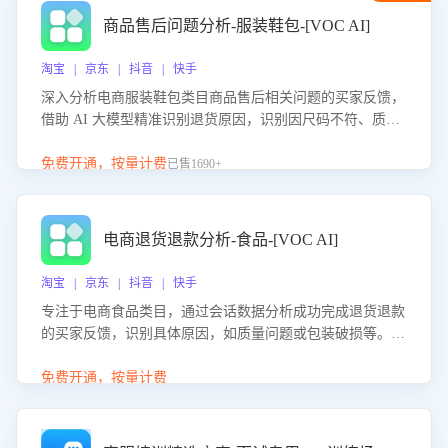
商品售后问题分析-服装鞋包-[VOC AI]
淘宝 | 京东 | 抖音 | 快手
深入分析电商服装鞋包类目商品售后相关问题的买家反馈，
借助 AI 大模型精准识别退货原因，识别因尺码不符、质量
问题等导致的退货原因，给出全方位优化产品与服务的建
议，助力商家优化产品或服务，实现销售额的显著提升。
免费开通，按量计费
已售1690+
电商退货退款分析-食品-[VOC AI]
淘宝 | 京东 | 抖音 | 快手
专注于电商食品类目，通过会话数据分析成功完成退货退款
的买家反馈，识别具体原因，如质量问题或包装破损等。结
合AI大模型，自动评估客服挽回效果，输出优化策略，助力
商家降低退款率，提升售后效率。
免费开通，按量计费