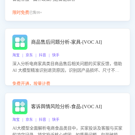
限时免费
已售99+
商品售后问题分析-家具-[VOC AI]
淘宝 | 京东 | 抖音 | 快手
深入分析电商家具类目商品售后相关问题的买家反馈，借助
AI 大模型精准识别退货原因，识别因产品损坏、尺寸不符
等导致的退货原因，给出全方位优化产品与服务的建议，助
力商家优化产品或服务，实现销售额的显著提升。
免费开通，按量计费
客诉舆情风险分析-食品-[VOC AI]
淘宝 | 京东 | 抖音 | 快手
AI大模型全面解析电商食品类目中，买家投诉及客服与买家
的冲突记录，锁定投诉核心成因，如质量问题、包装破损