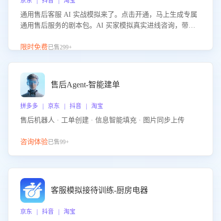
京东 | 抖音 | 淘宝
通用售后客服 AI 实战模拟来了。点击开通，马上生成专属
通用售后服务的剧本包。AI 买家模拟真实进线咨询，带您
的客服团队进行沉浸式训练，快速吃透功能咨询等售后场景
的应对要点，轻松提升服务能力。
限时免费
已售299+
售后Agent-智能建单
拼多多 | 京东 | 抖音 | 淘宝
售后机器人 · 工单创建 · 信息智能填充 · 图片同步上传
咨询体验
已售99+
客服模拟接待训练-厨房电器
京东 | 抖音 | 淘宝