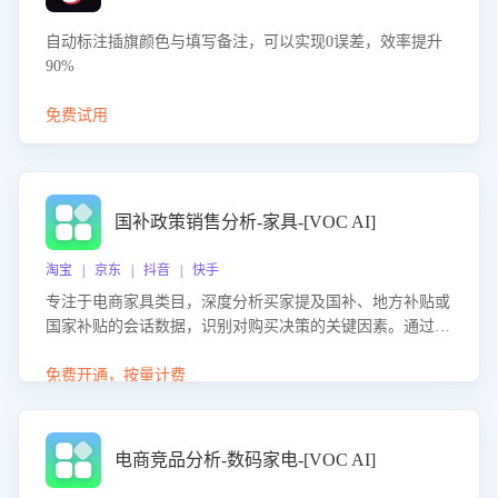
自动标注插旗颜色与填写备注，可以实现0误差，效率提升
90%
免费试用
国补政策销售分析-家具-[VOC AI]
淘宝 | 京东 | 抖音 | 快手
专注于电商家具类目，深度分析买家提及国补、地方补贴或
国家补贴的会话数据，识别对购买决策的关键因素。通过AI
大模型评估客服在政策宣传、回应及互动中的表现，生成优
化策略，助力商家利用国补政策提升GMV。
免费开通，按量计费
电商竞品分析-数码家电-[VOC AI]