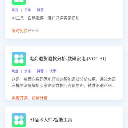
淘宝 | 京东 | 抖音
AI工具 · 自动邀评 · 潜在好评买家识别
限时免费
已售99+
电商退货退款分析-数码家电-[VOC AI]
淘宝 | 京东 | 抖音 | 快手
这是一款面向数码家电行业的智能退货分析应用，通过大语
言模型深度解析买家退货数据与评价原声，精准识别产品质
量、描述不符、物流破损等核心退货原因，并输出可落地的
改进建议，通过挖掘用户痛点驱动产品迭代，从根本上降低
免费开通，按量计费
退货率，进而降低因技术差异或服务疏漏导致的退款率。
AI话术大师-智能工具