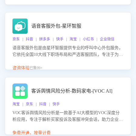
语音客服外包-星环智服
京东 | 抖音 | 拼多多 | 快手 | 淘宝 | 小红书 | 企业微信
语音客服外包是由星环智服提供专业的呼叫中心外包服务，
它依托全国10大线下职场布局和严选客服团队，专注于为企
业提供高效的语音呼叫解决方案。这项服务旨在通过专业的
客服团队和智能工具提升语音客服服务效率和质量，帮助企
咨询体验
已售99+
业实现降本增效。
客诉舆情风险分析-数码家电-[VOC AI]
淘宝 | 京东 | 抖音 | 快手
VOC客诉舆情风险分析是一款基于AI大模型的VOC深度分
析应用，专注于解析买家投诉及客服冲突会话，助力企业精
准防控舆情风险。该产品通过智能定位高风险会话、精准判
别客户情绪、归因争议根源，并客观评估客服应对合理性与
免费开通，按量计费