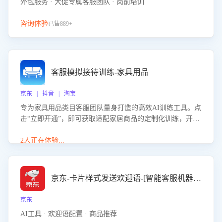
外包服务 · 大促专属客服团队 · 岗前培训
咨询体验
已售889+
客服模拟接待训练-家具用品
京东 | 抖音 | 淘宝
专为家具用品类目客服团队量身打造的高效AI训练工具。点
击“立即开通”，即可获取适配家居商品的定制化训练，开启
模拟真实客户对话的演练。针对性提升客服在家具用品功
能、尺寸参数咨询等高频场景下的专业应对能力。
2人正在体验...
京东-卡片样式发送欢迎语-[智能客服机器人]
京东
AI工具 · 欢迎语配置 · 商品推荐