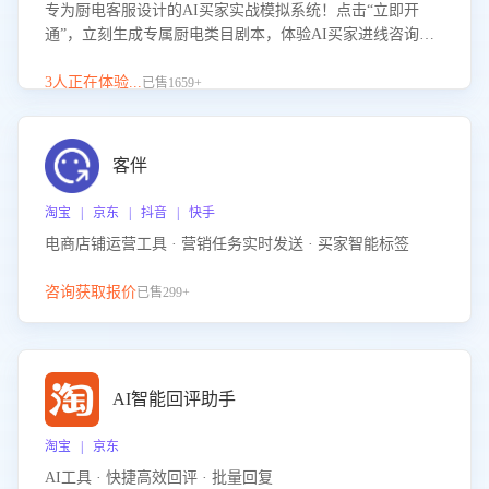
专为厨电客服设计的AI买家实战模拟系统！点击“立即开
通”，立刻生成专属厨电类目剧本，体验AI买家进线咨询真
实场景训练，快速掌握针对家用厨电商品的“功能咨询”等真
实场景应对技巧！
3人正在体验...
已售1659+
客伴
淘宝 | 京东 | 抖音 | 快手
电商店铺运营工具 · 营销任务实时发送 · 买家智能标签
咨询获取报价
已售299+
AI智能回评助手
淘宝 | 京东
AI工具 · 快捷高效回评 · 批量回复