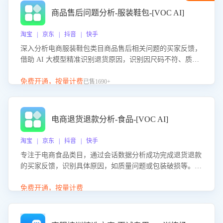
商品售后问题分析-服装鞋包-[VOC AI]
淘宝 | 京东 | 抖音 | 快手
深入分析电商服装鞋包类目商品售后相关问题的买家反馈，
借助 AI 大模型精准识别退货原因，识别因尺码不符、质量
问题等导致的退货原因，给出全方位优化产品与服务的建
议，助力商家优化产品或服务，实现销售额的显著提升。
免费开通，按量计费
已售1690+
电商退货退款分析-食品-[VOC AI]
淘宝 | 京东 | 抖音 | 快手
专注于电商食品类目，通过会话数据分析成功完成退货退款
的买家反馈，识别具体原因，如质量问题或包装破损等。结
合AI大模型，自动评估客服挽回效果，输出优化策略，助力
商家降低退款率，提升售后效率。
免费开通，按量计费