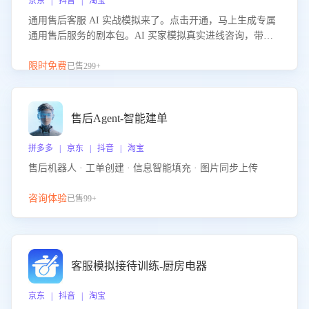
京东 | 抖音 | 淘宝
通用售后客服 AI 实战模拟来了。点击开通，马上生成专属
通用售后服务的剧本包。AI 买家模拟真实进线咨询，带您
的客服团队进行沉浸式训练，快速吃透功能咨询等售后场景
的应对要点，轻松提升服务能力。
限时免费
已售299+
售后Agent-智能建单
拼多多 | 京东 | 抖音 | 淘宝
售后机器人 · 工单创建 · 信息智能填充 · 图片同步上传
咨询体验
已售99+
客服模拟接待训练-厨房电器
京东 | 抖音 | 淘宝