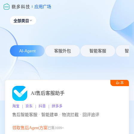
应用广场
全部类目

AI-Agent
客服外包
智能客服
智能
👍 本
周推荐
AI售后客服助手
淘宝 | 京东 | 抖音 | 拼多多
售后智能客服 · 智能建单 · 物流拦截 · 回评追评
领取售后Agent方案
已售1699+