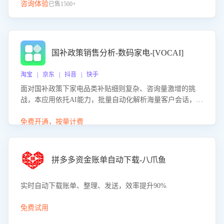
咨询体验
已售1500+
国补政策销售分析-数码家电-[VOCAI]
淘宝 | 京东 | 抖音 | 快手
面对国补政策下家电品类补贴细则复杂、咨询量激增的挑
战，本应用依托AI能力，批量自动化解析海量客户会话，精
准识别消费者对能以旧换新、补贴额度等政策的关注焦点与
购买意向，深度洞察决策动因。同时全面评估客服团队政策
免费开通，按量计费
解读准确性与响应效率，定位服务薄弱环节，为企业提供数
据驱动的策略优化建议与培训支持，助力提升政策响应速
度、客服转化能力及销售业绩。
拼多多资金账单自动下载-八爪鱼
实时自动下载账单、整理、发送，效率提升90%
免费试用