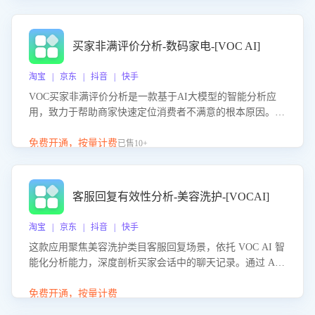
成效。系统可自动生成针对性改进策略，包括沟通话术优
化、流程规范及部门协同建议，从而提升客服团队舆情应对
能力，阻断差评扩散，维护品牌声誉，实现客户满意度的持
买家非满评价分析-数码家电-[VOC AI]
续提升。
淘宝 | 京东 | 抖音 | 快手
VOC买家非满评价分析是一款基于AI大模型的智能分析应
用，致力于帮助商家快速定位消费者不满意的根本原因。该
产品可自动识别非满评价中的关键问题，区别问题是否属于
客服原因或其它部门原因，明确责任归属，提供可落地的改
免费开通，按量计费
已售10+
进建议与策略方向。通过深入挖掘会话内容，商家可针对性
优化服务流程、提升客服质量，并协同相关部门推进体验整
改，有效提升客户满意度和店铺整体服务质量。
客服回复有效性分析-美容洗护-[VOCAI]
淘宝 | 京东 | 抖音 | 快手
这款应用聚焦美容洗护类目客服回复场景，依托 VOC AI 智
能化分析能力，深度剖析买家会话中的聊天记录。通过 AI
大模型精准定位客服在不同场景的理解与回应难点，评判解
答的有效性与完整性，输出针对性改进策略，助力商家快速
免费开通，按量计费
优化快捷话术，提升客服接待响应率与服务质量。