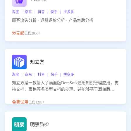
淘宝 | 京东 | 抖音 | 快手 | 拼多多
顾客流失分析 · 退货退款分析 · 产品售后分析
99元起
已售2950+
知立方
淘宝 | 京东 | 抖音 | 快手 | 拼多多
知立方是一款接入了满血版DeepSeek通用知识管理应用，支
持文档、表格等多类型文档的处理，并能够基于满血版
DeepSeek做知识应答。它能够为多种应用场景提供强大的知
识支持，帮助用户高效管理和利用知识资源。通过该产品，
免费试用
已售1288+
用户可以轻松实现文档的上传、分类、检索，提升知识管理
的智能化水平。
明察质检