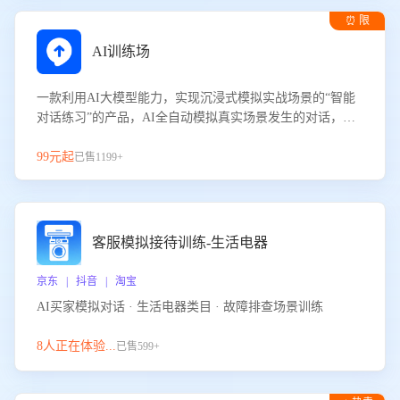
⏰ 限
时试用
AI训练场
一款利用AI大模型能力，实现沉浸式模拟实战场景的“智能
对话练习”的产品，AI全自动模拟真实场景发生的对话，企
业可以帮助员工提升客服接待技巧，持续提升客服团队的销
服能力。
99元起
已售1199+
客服模拟接待训练-生活电器
京东 | 抖音 | 淘宝
AI买家模拟对话 · 生活电器类目 · 故障排查场景训练
8人正在体验...
已售599+