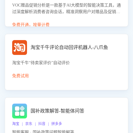
VOC赠品促销分析是一款基于AI大模型的智能决策工具，通
过深度解析消费者咨询会话，精准洞察用户对赠品及促销政
策的真实偏好与需求。该应用可识别高吸引力赠品和热门促
销诉求，帮助企业制定个性化赠品组合策略，优化资源投放
免费开通，按量计费
并淘汰低效赠品，在提升成交转化率的同时有效控制成本，
实现促销效果最大化。
淘宝千牛评论自动回评机器人-八爪鱼
淘宝千牛“待卖家评价”自动评价
免费试用
国补政策解答-智能体问答
淘宝 | 京东 | 抖音 | 拼多多
智能客服 · 国补政策问题智能解答