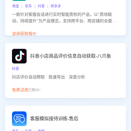
淘宝 | 京东 | 抖音 | 拼多多
一款针对客服会话进行实时智能质检的产品，以“质培联
动，持续提升”为产品理念，支持跨平台、跨店铺的全面、
实时、智能化质检，并根据质检结果形成质培联动，持续提
升客服团队的销服能力。
咨询获取报价
抖音小店商品评价信息自动获取-八爪鱼
抖音
抖店评价自动爬取 · 极速导出 · 深度分析
免费试用
已售99+
客服模拟接待训练-售后