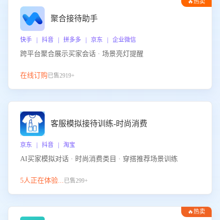
🔥热卖
聚合接待助手
快手 | 抖音 | 拼多多 | 京东 | 企业微信
跨平台聚合展示买家会话 · 场景亮灯提醒
在线订购
已售2919+
客服模拟接待训练-时尚消费
京东 | 抖音 | 淘宝
AI买家模拟对话 · 时尚消费类目 · 穿搭推荐场景训练
5人正在体验...
已售299+
🔥热卖