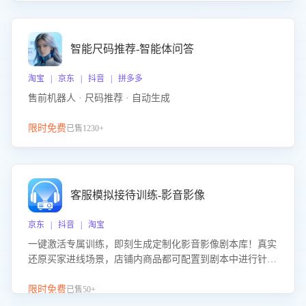
智能尺码推荐-智能体问答
淘宝 | 京东 | 抖音 | 拼多多
售前机器人 · 尺码推荐 · 自动生成
限时免费
已售1230+
客服模拟接待训练-影音影像
京东 | 抖音 | 淘宝
一键激活专属训练，即刻生成定制化影音影像剧本库！真实
还原买家进线场景，店铺内商品都可配置到剧本中进行针对
性训练，加强商品知识解答能力，提升客服售前转化率。点
击 “立即开通”，快速获取影音影像类目剧本，一键开启客服
限时免费
已售50+
培训。