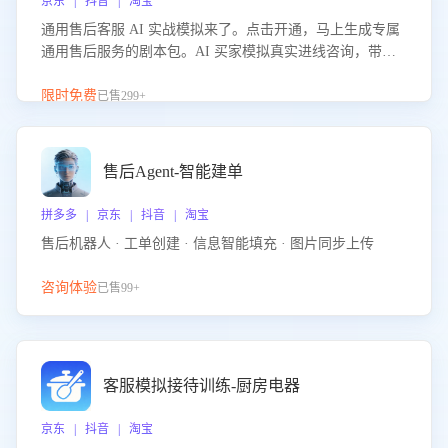
京东 | 抖音 | 淘宝
通用售后客服 AI 实战模拟来了。点击开通，马上生成专属
通用售后服务的剧本包。AI 买家模拟真实进线咨询，带您
的客服团队进行沉浸式训练，快速吃透功能咨询等售后场景
的应对要点，轻松提升服务能力。
限时免费
已售299+
售后Agent-智能建单
拼多多 | 京东 | 抖音 | 淘宝
售后机器人 · 工单创建 · 信息智能填充 · 图片同步上传
咨询体验
已售99+
客服模拟接待训练-厨房电器
京东 | 抖音 | 淘宝