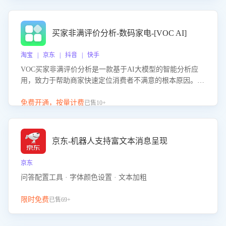
成效。系统可自动生成针对性改进策略，包括沟通话术优
化、流程规范及部门协同建议，从而提升客服团队舆情应对
能力，阻断差评扩散，维护品牌声誉，实现客户满意度的持
买家非满评价分析-数码家电-[VOC AI]
续提升。
淘宝 | 京东 | 抖音 | 快手
VOC买家非满评价分析是一款基于AI大模型的智能分析应
用，致力于帮助商家快速定位消费者不满意的根本原因。该
产品可自动识别非满评价中的关键问题，区别问题是否属于
客服原因或其它部门原因，明确责任归属，提供可落地的改
免费开通，按量计费
已售10+
进建议与策略方向。通过深入挖掘会话内容，商家可针对性
优化服务流程、提升客服质量，并协同相关部门推进体验整
改，有效提升客户满意度和店铺整体服务质量。
京东-机器人支持富文本消息呈现
京东
问答配置工具 · 字体颜色设置 · 文本加粗
限时免费
已售69+