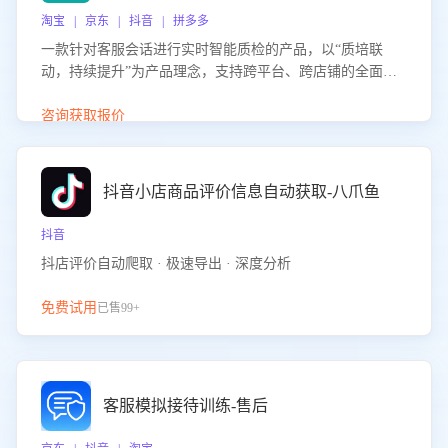
淘宝 | 京东 | 抖音 | 拼多多
一款针对客服会话进行实时智能质检的产品，以“质培联
动，持续提升”为产品理念，支持跨平台、跨店铺的全面、
实时、智能化质检，并根据质检结果形成质培联动，持续提
升客服团队的销服能力。
咨询获取报价
抖音小店商品评价信息自动获取-八爪鱼
抖音
抖店评价自动爬取 · 极速导出 · 深度分析
免费试用
已售99+
客服模拟接待训练-售后