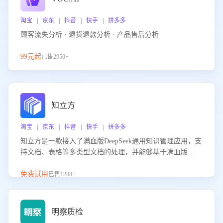
淘宝 | 京东 | 抖音 | 快手 | 拼多多
顾客流失分析 · 退货退款分析 · 产品售后分析
99元起
已售2950+
知立方
淘宝 | 京东 | 抖音 | 快手 | 拼多多
知立方是一款接入了满血版DeepSeek通用知识管理应用，支
持文档、表格等多类型文档的处理，并能够基于满血版
DeepSeek做知识应答。它能够为多种应用场景提供强大的知
识支持，帮助用户高效管理和利用知识资源。通过该产品，
免费试用
已售1288+
用户可以轻松实现文档的上传、分类、检索，提升知识管理
的智能化水平。
明察质检