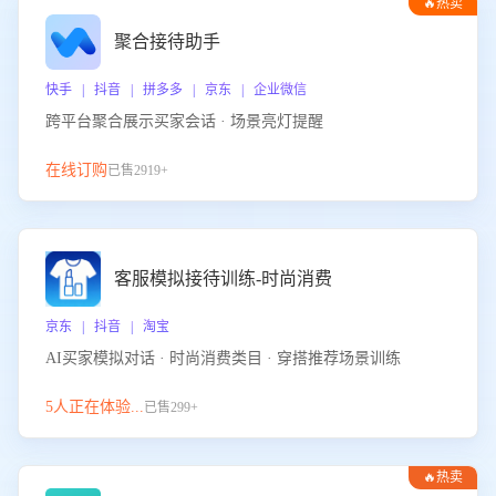
🔥热卖
聚合接待助手
快手 | 抖音 | 拼多多 | 京东 | 企业微信
跨平台聚合展示买家会话 · 场景亮灯提醒
在线订购
已售2919+
客服模拟接待训练-时尚消费
京东 | 抖音 | 淘宝
AI买家模拟对话 · 时尚消费类目 · 穿搭推荐场景训练
5人正在体验...
已售299+
🔥热卖