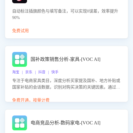
自动标注插旗颜色与填写备注，可以实现0误差，效率提升
90%
免费试用
国补政策销售分析-家具-[VOC AI]
淘宝 | 京东 | 抖音 | 快手
专注于电商家具类目，深度分析买家提及国补、地方补贴或
国家补贴的会话数据，识别对购买决策的关键因素。通过AI
大模型评估客服在政策宣传、回应及互动中的表现，生成优
化策略，助力商家利用国补政策提升GMV。
免费开通，按量计费
电商竞品分析-数码家电-[VOC AI]