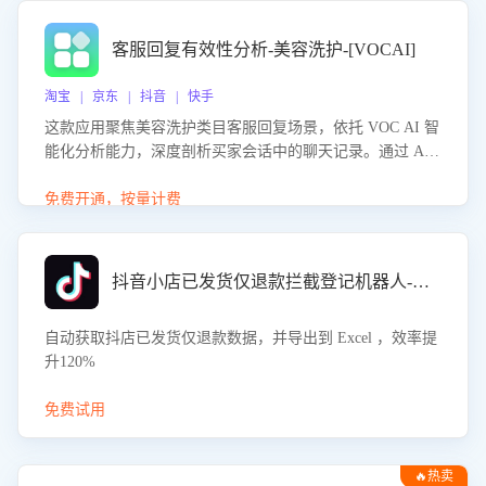
客服回复有效性分析-美容洗护-[VOCAI]
淘宝 | 京东 | 抖音 | 快手
这款应用聚焦美容洗护类目客服回复场景，依托 VOC AI 智
能化分析能力，深度剖析买家会话中的聊天记录。通过 AI
大模型精准定位客服在不同场景的理解与回应难点，评判解
答的有效性与完整性，输出针对性改进策略，助力商家快速
免费开通，按量计费
优化快捷话术，提升客服接待响应率与服务质量。
抖音小店已发货仅退款拦截登记机器人-八爪鱼
自动获取抖店已发货仅退款数据，并导出到 Excel ，效率提
升120%
免费试用
🔥热卖