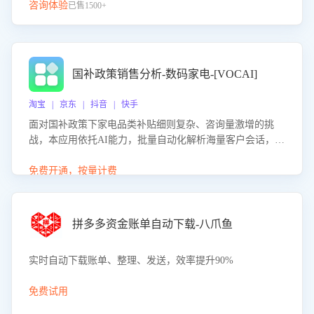
咨询体验
已售1500+
国补政策销售分析-数码家电-[VOCAI]
淘宝 | 京东 | 抖音 | 快手
面对国补政策下家电品类补贴细则复杂、咨询量激增的挑
战，本应用依托AI能力，批量自动化解析海量客户会话，精
准识别消费者对能以旧换新、补贴额度等政策的关注焦点与
购买意向，深度洞察决策动因。同时全面评估客服团队政策
免费开通，按量计费
解读准确性与响应效率，定位服务薄弱环节，为企业提供数
据驱动的策略优化建议与培训支持，助力提升政策响应速
度、客服转化能力及销售业绩。
拼多多资金账单自动下载-八爪鱼
实时自动下载账单、整理、发送，效率提升90%
免费试用