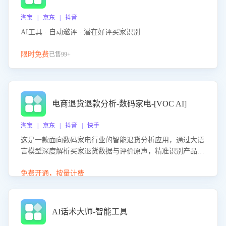
淘宝 | 京东 | 抖音
AI工具 · 自动邀评 · 潜在好评买家识别
限时免费
已售99+
电商退货退款分析-数码家电-[VOC AI]
淘宝 | 京东 | 抖音 | 快手
这是一款面向数码家电行业的智能退货分析应用，通过大语
言模型深度解析买家退货数据与评价原声，精准识别产品质
量、描述不符、物流破损等核心退货原因，并输出可落地的
改进建议，通过挖掘用户痛点驱动产品迭代，从根本上降低
免费开通，按量计费
退货率，进而降低因技术差异或服务疏漏导致的退款率。
AI话术大师-智能工具