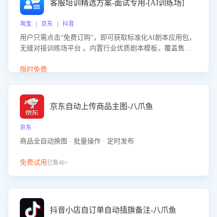
客服培训精选方案-面试专用-[AI训练场]
淘宝 | 京东 | 抖音
用户只需点击“免费订购”，即可获取标准化AI剧本应用包，
无缝对接训练场平台 。内置行业优质剧本模板，覆盖售前
咨询、售后处理等全场景，消除复杂部署流程，节省90%的
初始化时间，助力企业快速启动智能客服训练
限时免费
京东自动上传商品主图-八爪鱼
京东
商品全自动换图 · 批量操作 · 定时发布
免费试用
已售46+
抖音小店自订单自动插旗备注-八爪鱼