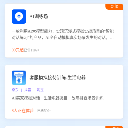
⏰ 限
时试用
AI训练场
一款利用AI大模型能力，实现沉浸式模拟实战场景的“智能
对话练习”的产品，AI全自动模拟真实场景发生的对话，企
业可以帮助员工提升客服接待技巧，持续提升客服团队的销
服能力。
99元起
已售1199+
客服模拟接待训练-生活电器
京东 | 抖音 | 淘宝
AI买家模拟对话 · 生活电器类目 · 故障排查场景训练
8人正在体验...
已售599+