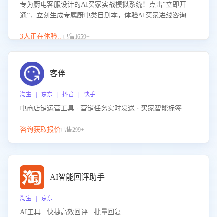
专为厨电客服设计的AI买家实战模拟系统！点击“立即开
通”，立刻生成专属厨电类目剧本，体验AI买家进线咨询真
实场景训练，快速掌握针对家用厨电商品的“功能咨询”等真
实场景应对技巧！
3人正在体验...
已售1659+
客伴
淘宝 | 京东 | 抖音 | 快手
电商店铺运营工具 · 营销任务实时发送 · 买家智能标签
咨询获取报价
已售299+
AI智能回评助手
淘宝 | 京东
AI工具 · 快捷高效回评 · 批量回复