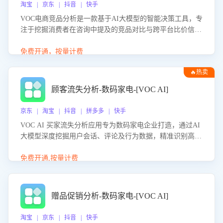
淘宝 | 京东 | 抖音 | 快手
VOC电商竞品分析是一款基于AI大模型的智能决策工具，专
注于挖掘消费者在咨询中提及的竞品对比与跨平台比价信
息。该应用能够精准识别被频繁对比的竞品品牌、咨询量、
商品信息，进行多维度交叉对比，并分析消费者的比价行
免费开通，按量计费
为。通过提供数据驱动的竞品洞察与差异化策略建议，帮助
🔥热卖
企业优化营销话术、突出产品与服务优势，有效提升咨询转
化率，避免陷入单纯价格竞争，实现精准扬长避短。
顾客流失分析-数码家电-[VOC AI]
京东 | 淘宝 | 抖音 | 拼多多 | 快手
VOC AI 买家流失分析应用专为数码家电企业打造，通过AI
大模型深度挖掘用户会话、评论及行为数据，精准识别高流
失风险客户，并定位流失原因：包括产品质量缺陷、售后响
应延迟、竞品价格冲击等。系统自动输出可落地的挽回策
免费开通,按量计费
略，迅速同步到店铺运营团队。
赠品促销分析-数码家电-[VOC AI]
淘宝 | 京东 | 抖音 | 快手