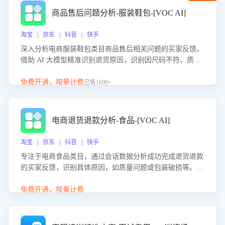
商品售后问题分析-服装鞋包-[VOC AI]
淘宝 | 京东 | 抖音 | 快手
深入分析电商服装鞋包类目商品售后相关问题的买家反馈，
借助 AI 大模型精准识别退货原因，识别因尺码不符、质量
问题等导致的退货原因，给出全方位优化产品与服务的建
议，助力商家优化产品或服务，实现销售额的显著提升。
免费开通，按量计费
已售1690+
电商退货退款分析-食品-[VOC AI]
淘宝 | 京东 | 抖音 | 快手
专注于电商食品类目，通过会话数据分析成功完成退货退款
的买家反馈，识别具体原因，如质量问题或包装破损等。结
合AI大模型，自动评估客服挽回效果，输出优化策略，助力
商家降低退款率，提升售后效率。
免费开通，按量计费