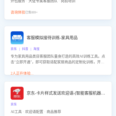
外包服务 · 大促专属客服团队 · 岗前培训
咨询体验
已售889+
客服模拟接待训练-家具用品
京东 | 抖音 | 淘宝
专为家具用品类目客服团队量身打造的高效AI训练工具。点
击“立即开通”，即可获取适配家居商品的定制化训练，开启
模拟真实客户对话的演练。针对性提升客服在家具用品功
能、尺寸参数咨询等高频场景下的专业应对能力。
2人正在体验...
京东-卡片样式发送欢迎语-[智能客服机器人]
京东
AI工具 · 欢迎语配置 · 商品推荐