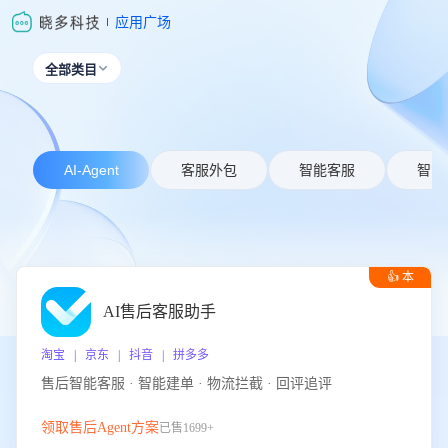
应用广场
全部类目

AI-Agent
客服外包
智能客服
智能
👍 本
周推荐
AI售后客服助手
淘宝 | 京东 | 抖音 | 拼多多
售后智能客服 · 智能建单 · 物流拦截 · 回评追评
领取售后Agent方案
已售1699+