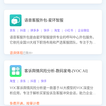
语音客服外包-星环智服
京东 | 抖音 | 拼多多 | 快手 | 淘宝 | 小红书 | 企业微信
语音客服外包是由星环智服提供专业的呼叫中心外包服务，
它依托全国10大线下职场布局和严选客服团队，专注于为企
业提供高效的语音呼叫解决方案。这项服务旨在通过专业的
客服团队和智能工具提升语音客服服务效率和质量，帮助企
咨询体验
已售99+
业实现降本增效。
客诉舆情风险分析-数码家电-[VOC AI]
淘宝 | 京东 | 抖音 | 快手
VOC客诉舆情风险分析是一款基于AI大模型的VOC深度分
析应用，专注于解析买家投诉及客服冲突会话，助力企业精
准防控舆情风险。该产品通过智能定位高风险会话、精准判
别客户情绪、归因争议根源，并客观评估客服应对合理性与
免费开通，按量计费