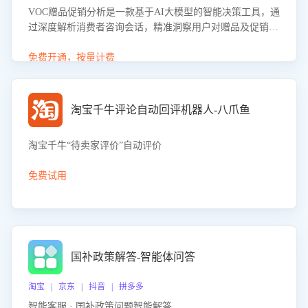
VOC赠品促销分析是一款基于AI大模型的智能决策工具，通
过深度解析消费者咨询会话，精准洞察用户对赠品及促销政
策的真实偏好与需求。该应用可识别高吸引力赠品和热门促
销诉求，帮助企业制定个性化赠品组合策略，优化资源投放
免费开通，按量计费
并淘汰低效赠品，在提升成交转化率的同时有效控制成本，
实现促销效果最大化。
淘宝千牛评论自动回评机器人-八爪鱼
淘宝千牛“待卖家评价”自动评价
免费试用
国补政策解答-智能体问答
淘宝 | 京东 | 抖音 | 拼多多
智能客服 · 国补政策问题智能解答