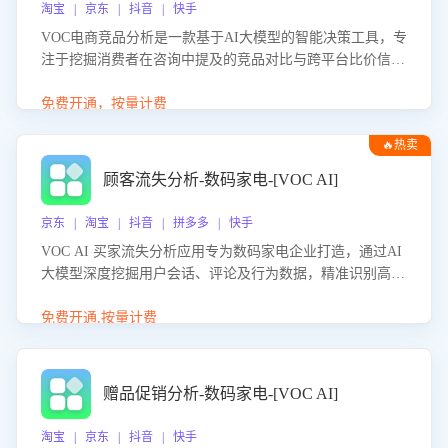
淘宝 | 京东 | 抖音 | 快手
VOC电商竞品分析是一款基于AI大模型的智能决策工具，专
注于挖掘消费者在咨询中提及的竞品对比与跨平台比价信
息。该应用能够精准识别被频繁对比的竞品品牌、咨询量、
商品信息，进行多维度交叉对比，并分析消费者的比价行
免费开通，按量计费
为。通过提供数据驱动的竞品洞察与差异化策略建议，帮助
🔥热卖
企业优化营销话术、突出产品与服务优势，有效提升咨询转
化率，避免陷入单纯价格竞争，实现精准扬长避短。
顾客流失分析-数码家电-[VOC AI]
京东 | 淘宝 | 抖音 | 拼多多 | 快手
VOC AI 买家流失分析应用专为数码家电企业打造，通过AI
大模型深度挖掘用户会话、评论及行为数据，精准识别高流
失风险客户，并定位流失原因：包括产品质量缺陷、售后响
应延迟、竞品价格冲击等。系统自动输出可落地的挽回策
免费开通,按量计费
略，迅速同步到店铺运营团队。
赠品促销分析-数码家电-[VOC AI]
淘宝 | 京东 | 抖音 | 快手