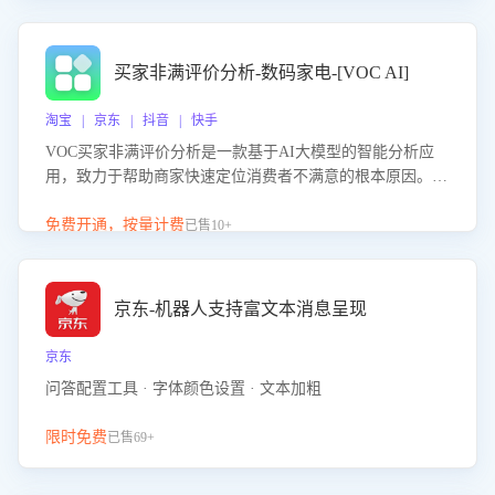
成效。系统可自动生成针对性改进策略，包括沟通话术优
化、流程规范及部门协同建议，从而提升客服团队舆情应对
能力，阻断差评扩散，维护品牌声誉，实现客户满意度的持
买家非满评价分析-数码家电-[VOC AI]
续提升。
淘宝 | 京东 | 抖音 | 快手
VOC买家非满评价分析是一款基于AI大模型的智能分析应
用，致力于帮助商家快速定位消费者不满意的根本原因。该
产品可自动识别非满评价中的关键问题，区别问题是否属于
客服原因或其它部门原因，明确责任归属，提供可落地的改
免费开通，按量计费
已售10+
进建议与策略方向。通过深入挖掘会话内容，商家可针对性
优化服务流程、提升客服质量，并协同相关部门推进体验整
改，有效提升客户满意度和店铺整体服务质量。
京东-机器人支持富文本消息呈现
京东
问答配置工具 · 字体颜色设置 · 文本加粗
限时免费
已售69+