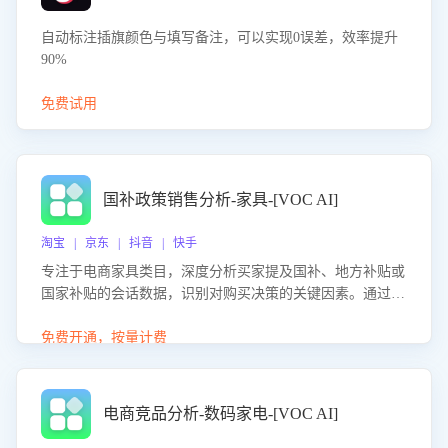
自动标注插旗颜色与填写备注，可以实现0误差，效率提升
90%
免费试用
国补政策销售分析-家具-[VOC AI]
淘宝 | 京东 | 抖音 | 快手
专注于电商家具类目，深度分析买家提及国补、地方补贴或
国家补贴的会话数据，识别对购买决策的关键因素。通过AI
大模型评估客服在政策宣传、回应及互动中的表现，生成优
化策略，助力商家利用国补政策提升GMV。
免费开通，按量计费
电商竞品分析-数码家电-[VOC AI]