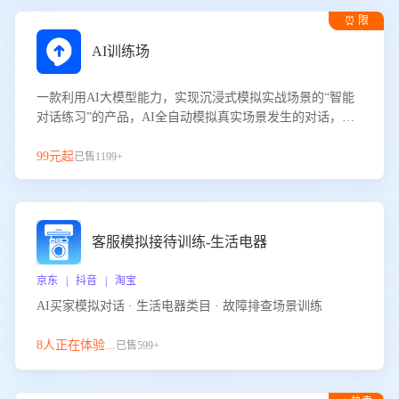
⏰ 限
时试用
AI训练场
一款利用AI大模型能力，实现沉浸式模拟实战场景的“智能
对话练习”的产品，AI全自动模拟真实场景发生的对话，企
业可以帮助员工提升客服接待技巧，持续提升客服团队的销
服能力。
99元起
已售1199+
客服模拟接待训练-生活电器
京东 | 抖音 | 淘宝
AI买家模拟对话 · 生活电器类目 · 故障排查场景训练
8人正在体验...
已售599+