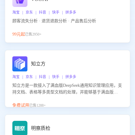
淘宝 | 京东 | 抖音 | 快手 | 拼多多
顾客流失分析 · 退货退款分析 · 产品售后分析
99元起
已售2950+
知立方
淘宝 | 京东 | 抖音 | 快手 | 拼多多
知立方是一款接入了满血版DeepSeek通用知识管理应用，支
持文档、表格等多类型文档的处理，并能够基于满血版
DeepSeek做知识应答。它能够为多种应用场景提供强大的知
识支持，帮助用户高效管理和利用知识资源。通过该产品，
免费试用
已售1288+
用户可以轻松实现文档的上传、分类、检索，提升知识管理
的智能化水平。
明察质检