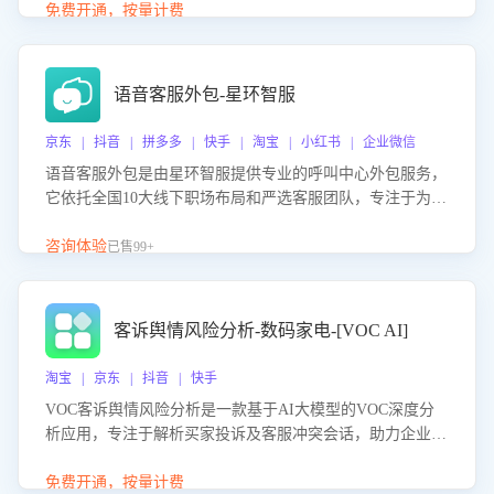
购买意向，深度洞察决策动因。同时全面评估客服团队政策
免费开通，按量计费
解读准确性与响应效率，定位服务薄弱环节，为企业提供数
据驱动的策略优化建议与培训支持，助力提升政策响应速
度、客服转化能力及销售业绩。
语音客服外包-星环智服
京东 | 抖音 | 拼多多 | 快手 | 淘宝 | 小红书 | 企业微信
语音客服外包是由星环智服提供专业的呼叫中心外包服务，
它依托全国10大线下职场布局和严选客服团队，专注于为企
业提供高效的语音呼叫解决方案。这项服务旨在通过专业的
客服团队和智能工具提升语音客服服务效率和质量，帮助企
咨询体验
已售99+
业实现降本增效。
客诉舆情风险分析-数码家电-[VOC AI]
淘宝 | 京东 | 抖音 | 快手
VOC客诉舆情风险分析是一款基于AI大模型的VOC深度分
析应用，专注于解析买家投诉及客服冲突会话，助力企业精
准防控舆情风险。该产品通过智能定位高风险会话、精准判
别客户情绪、归因争议根源，并客观评估客服应对合理性与
免费开通，按量计费