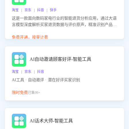
淘宝 | 京东 | 抖音 | 快手
这是一款面向数码家电行业的智能退货分析应用，通过大语
言模型深度解析买家退货数据与评价原声，精准识别产品质
量、描述不符、物流破损等核心退货原因，并输出可落地的
改进建议，通过挖掘用户痛点驱动产品迭代，从根本上降低
免费开通，按量计费
退货率，进而降低因技术差异或服务疏漏导致的退款率。
AI自动邀请顾客好评-智能工具
淘宝 | 京东 | 抖音
AI工具 · 自动邀评 · 潜在好评买家识别
限时免费
已售99+
AI话术大师-智能工具