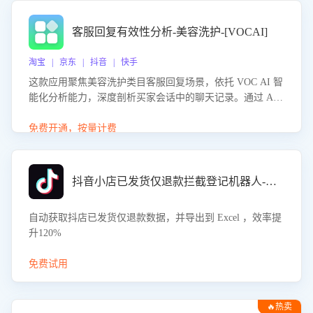
客服回复有效性分析-美容洗护-[VOCAI]
淘宝 | 京东 | 抖音 | 快手
这款应用聚焦美容洗护类目客服回复场景，依托 VOC AI 智
能化分析能力，深度剖析买家会话中的聊天记录。通过 AI
大模型精准定位客服在不同场景的理解与回应难点，评判解
答的有效性与完整性，输出针对性改进策略，助力商家快速
免费开通，按量计费
优化快捷话术，提升客服接待响应率与服务质量。
抖音小店已发货仅退款拦截登记机器人-八爪鱼
自动获取抖店已发货仅退款数据，并导出到 Excel ，效率提
升120%
免费试用
🔥热卖