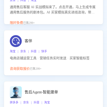
京东 | 抖音 | 淘宝
通用售后客服 AI 实战模拟来了。点击开通，马上生成专属
通用售后服务的剧本包。AI 买家模拟真实进线咨询，带您
的客服团队进行沉浸式训练，快速吃透功能咨询等售后场景
的应对要点，轻松提升服务能力。
限时免费
已售299+
客伴
淘宝 | 京东 | 抖音 | 快手
电商店铺运营工具 · 营销任务实时发送 · 买家智能标签
咨询获取报价
已售299+
售后Agent-智能建单
拼多多 | 京东 | 抖音 | 淘宝