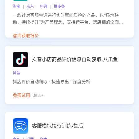
淘宝 | 京东 | 抖音 | 拼多多
一款针对客服会话进行实时智能质检的产品，以“质培联
动，持续提升”为产品理念，支持跨平台、跨店铺的全面、
实时、智能化质检，并根据质检结果形成质培联动，持续提
升客服团队的销服能力。
咨询获取报价
抖音小店商品评价信息自动获取-八爪鱼
抖音
抖店评价自动爬取 · 极速导出 · 深度分析
免费试用
已售99+
客服模拟接待训练-售后