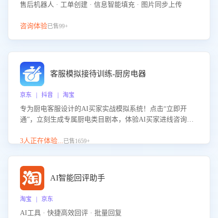
售后机器人 · 工单创建 · 信息智能填充 · 图片同步上传
咨询体验
已售99+
客服模拟接待训练-厨房电器
京东 | 抖音 | 淘宝
专为厨电客服设计的AI买家实战模拟系统！点击“立即开
通”，立刻生成专属厨电类目剧本，体验AI买家进线咨询真
实场景训练，快速掌握针对家用厨电商品的“功能咨询”等真
实场景应对技巧！
3人正在体验...
已售1659+
AI智能回评助手
淘宝 | 京东
AI工具 · 快捷高效回评 · 批量回复