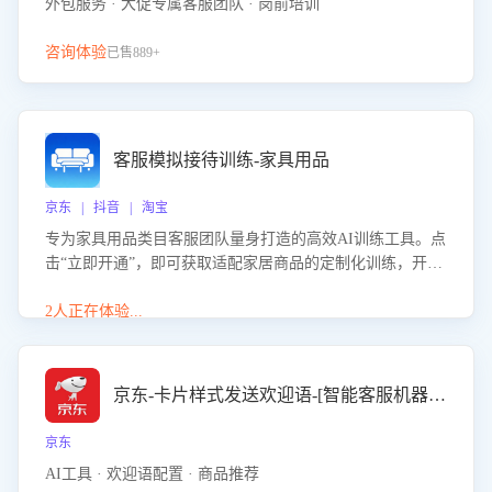
外包服务 · 大促专属客服团队 · 岗前培训
咨询体验
已售889+
客服模拟接待训练-家具用品
京东 | 抖音 | 淘宝
专为家具用品类目客服团队量身打造的高效AI训练工具。点
击“立即开通”，即可获取适配家居商品的定制化训练，开启
模拟真实客户对话的演练。针对性提升客服在家具用品功
能、尺寸参数咨询等高频场景下的专业应对能力。
2人正在体验...
京东-卡片样式发送欢迎语-[智能客服机器人]
京东
AI工具 · 欢迎语配置 · 商品推荐