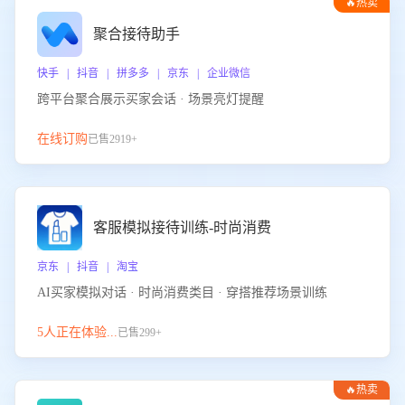
🔥热卖
聚合接待助手
快手 | 抖音 | 拼多多 | 京东 | 企业微信
跨平台聚合展示买家会话 · 场景亮灯提醒
在线订购
已售2919+
客服模拟接待训练-时尚消费
京东 | 抖音 | 淘宝
AI买家模拟对话 · 时尚消费类目 · 穿搭推荐场景训练
5人正在体验...
已售299+
🔥热卖