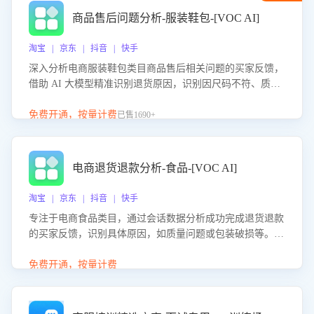
商品售后问题分析-服装鞋包-[VOC AI]
淘宝 | 京东 | 抖音 | 快手
深入分析电商服装鞋包类目商品售后相关问题的买家反馈，
借助 AI 大模型精准识别退货原因，识别因尺码不符、质量
问题等导致的退货原因，给出全方位优化产品与服务的建
议，助力商家优化产品或服务，实现销售额的显著提升。
免费开通，按量计费
已售1690+
电商退货退款分析-食品-[VOC AI]
淘宝 | 京东 | 抖音 | 快手
专注于电商食品类目，通过会话数据分析成功完成退货退款
的买家反馈，识别具体原因，如质量问题或包装破损等。结
合AI大模型，自动评估客服挽回效果，输出优化策略，助力
商家降低退款率，提升售后效率。
免费开通，按量计费