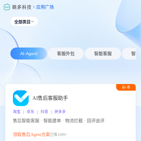
应用广场
全部类目

AI-Agent
客服外包
智能客服
智能
👍 本
周推荐
AI售后客服助手
淘宝 | 京东 | 抖音 | 拼多多
售后智能客服 · 智能建单 · 物流拦截 · 回评追评
领取售后Agent方案
已售1699+