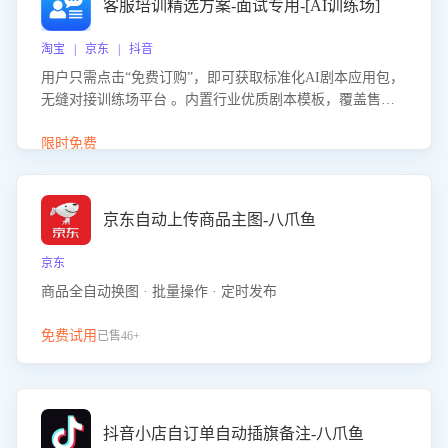
客服培训精选方案-面试专用-[AI训练场]
淘宝 | 京东 | 抖音
用户只需点击“免费订购”，即可获取标准化AI剧本应用包，
无缝对接训练场平台 。内置行业优质剧本模板，覆盖售前
咨询、售后处理等全场景，消除复杂部署流程，节省90%的
初始化时间，助力企业快速启动智能客服训练
限时免费
京东自动上传商品主图-八爪鱼
京东
商品全自动换图 · 批量操作 · 定时发布
免费试用
已售46+
抖音小店自订单自动插旗备注-八爪鱼