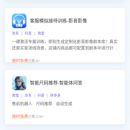
客服模拟接待训练-影音影像
京东 | 抖音 | 淘宝
一键激活专属训练，即刻生成定制化影音影像剧本库！真实
还原买家进线场景，店铺内商品都可配置到剧本中进行针对
性训练，加强商品知识解答能力，提升客服售前转化率。点
击 “立即开通”，快速获取影音影像类目剧本，一键开启客服
限时免费
已售50+
培训。
智能尺码推荐-智能体问答
淘宝 | 京东 | 抖音 | 拼多多
售前机器人 · 尺码推荐 · 自动生成
限时免费
已售1230+