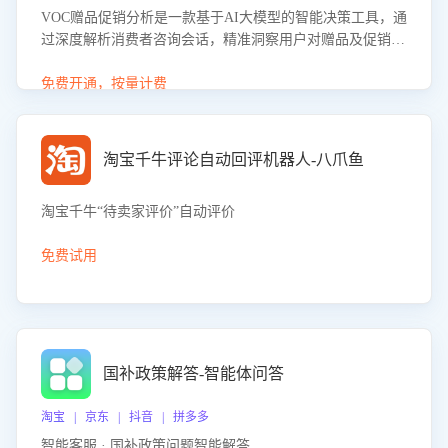
VOC赠品促销分析是一款基于AI大模型的智能决策工具，通
过深度解析消费者咨询会话，精准洞察用户对赠品及促销政
策的真实偏好与需求。该应用可识别高吸引力赠品和热门促
销诉求，帮助企业制定个性化赠品组合策略，优化资源投放
免费开通，按量计费
并淘汰低效赠品，在提升成交转化率的同时有效控制成本，
实现促销效果最大化。
淘宝千牛评论自动回评机器人-八爪鱼
淘宝千牛“待卖家评价”自动评价
免费试用
国补政策解答-智能体问答
淘宝 | 京东 | 抖音 | 拼多多
智能客服 · 国补政策问题智能解答