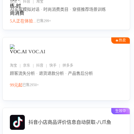
京东 | 抖音 | 淘宝
AI买家模拟对话 · 时尚消费类目 · 穿搭推荐场景训练
5人正在体验...
已售299+
🔥热卖
VOC.AI
淘宝 | 京东 | 抖音 | 快手 | 拼多多
顾客流失分析 · 退货退款分析 · 产品售后分析
99元起
已售2950+
生效中
抖音小店商品评价信息自动获取-八爪鱼