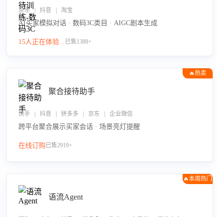
京东 | 抖音 | 淘宝
AI买家模拟对话 · 数码3C类目 · AIGC剧本生成
15人正在体验...
已售1388+
🔥热卖
聚合接待助手
快手 | 抖音 | 拼多多 | 京东 | 企业微信
跨平台聚合展示买家会话 · 场景亮灯提醒
在线订购
已售2919+
🔥本周热门
语流Agent