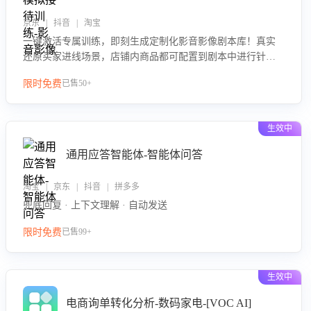
京东 | 抖音 | 淘宝
一键激活专属训练，即刻生成定制化影音影像剧本库！真实
还原买家进线场景，店铺内商品都可配置到剧本中进行针对
性训练，加强商品知识解答能力，提升客服售前转化率。点
限时免费
已售50+
击 “立即开通”，快速获取影音影像类目剧本，一键开启客服
培训。
生效中
通用应答智能体-智能体问答
淘宝 | 京东 | 抖音 | 拼多多
兜底回复 · 上下文理解 · 自动发送
限时免费
已售99+
生效中
电商询单转化分析-数码家电-[VOC AI]