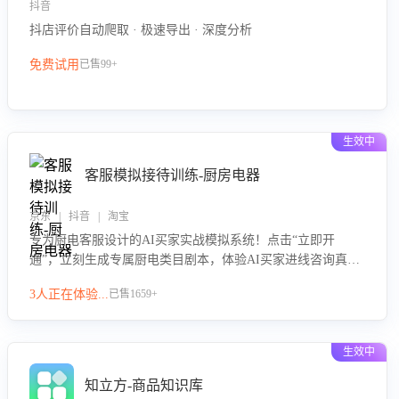
抖音
抖店评价自动爬取 · 极速导出 · 深度分析
免费试用
已售99+
生效中
客服模拟接待训练-厨房电器
京东 | 抖音 | 淘宝
专为厨电客服设计的AI买家实战模拟系统！点击“立即开
通”，立刻生成专属厨电类目剧本，体验AI买家进线咨询真实
场景训练，快速掌握针对家用厨电商品的“功能咨询”等真实场
3人正在体验...
已售1659+
景应对技巧！
生效中
知立方-商品知识库