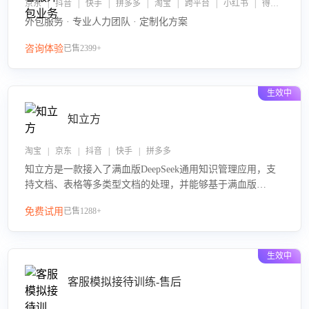
京东 | 抖音 | 快手 | 拼多多 | 淘宝 | 跨平台 | 小红书 | 得物 | 企业微信
外包服务 · 专业人力团队 · 定制化方案
咨询体验
已售2399+
生效中
知立方
淘宝 | 京东 | 抖音 | 快手 | 拼多多
知立方是一款接入了满血版DeepSeek通用知识管理应用，支
持文档、表格等多类型文档的处理，并能够基于满血版
DeepSeek做知识应答。它能够为多种应用场景提供强大的知
免费试用
已售1288+
识支持，帮助用户高效管理和利用知识资源。通过该产品，
用户可以轻松实现文档的上传、分类、检索，提升知识管理
的智能化水平。
生效中
客服模拟接待训练-售后