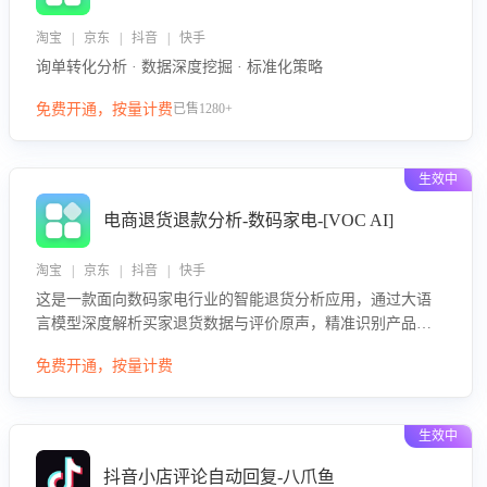
淘宝 | 京东 | 抖音 | 快手
询单转化分析 · 数据深度挖掘 · 标准化策略
免费开通，按量计费
已售1280+
生效中
电商退货退款分析-数码家电-[VOC AI]
淘宝 | 京东 | 抖音 | 快手
这是一款面向数码家电行业的智能退货分析应用，通过大语
言模型深度解析买家退货数据与评价原声，精准识别产品质
量、描述不符、物流破损等核心退货原因，并输出可落地的
免费开通，按量计费
改进建议，通过挖掘用户痛点驱动产品迭代，从根本上降低
退货率，进而降低因技术差异或服务疏漏导致的退款率。
生效中
抖音小店评论自动回复-八爪鱼