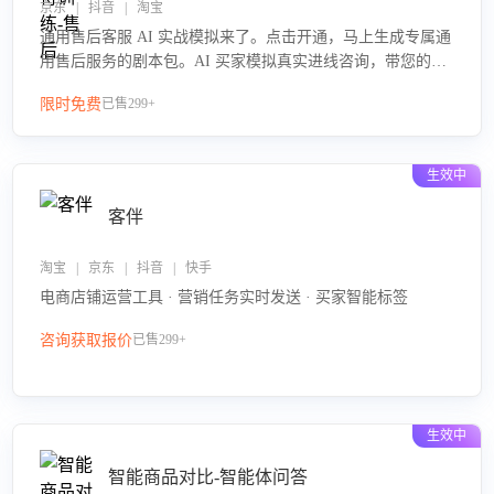
京东 | 抖音 | 淘宝
通用售后客服 AI 实战模拟来了。点击开通，马上生成专属通
用售后服务的剧本包。AI 买家模拟真实进线咨询，带您的客
服团队进行沉浸式训练，快速吃透功能咨询等售后场景的应
限时免费
已售299+
对要点，轻松提升服务能力。
生效中
客伴
淘宝 | 京东 | 抖音 | 快手
电商店铺运营工具 · 营销任务实时发送 · 买家智能标签
咨询获取报价
已售299+
生效中
智能商品对比-智能体问答