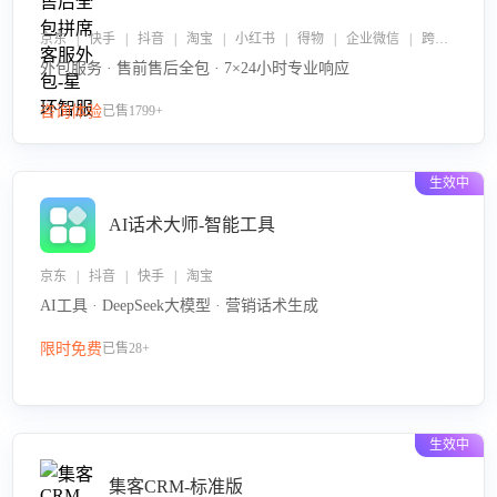
京东 | 快手 | 抖音 | 淘宝 | 小红书 | 得物 | 企业微信 | 跨平台
外包服务 · 售前售后全包 · 7×24小时专业响应
咨询体验
已售1799+
生效中
AI话术大师-智能工具
京东 | 抖音 | 快手 | 淘宝
AI工具 · DeepSeek大模型 · 营销话术生成
限时免费
已售28+
生效中
集客CRM-标准版