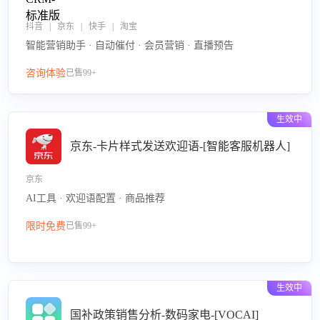
抖音 | 京东 | 快手 | 淘宝
智能营销助手 · 自动催付 · 会员营销 · 直播预告
咨询体验
已售99+
生效中
京东-卡片样式发送欢迎语-[智能客服机器人]
京东
AI工具 · 欢迎语配置 · 商品推荐
限时免费
已售99+
生效中
国补政策销售分析-数码家电-[VOCAI]