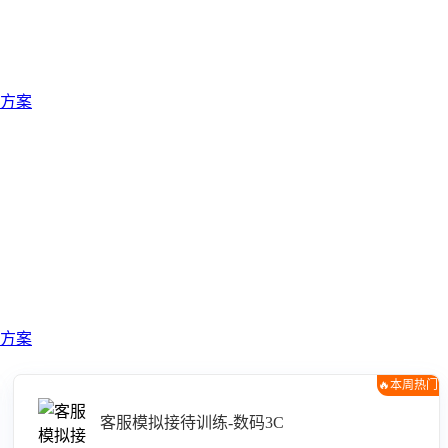
方案
方案
🔥本周热门
客服模拟接待训练-数码3C