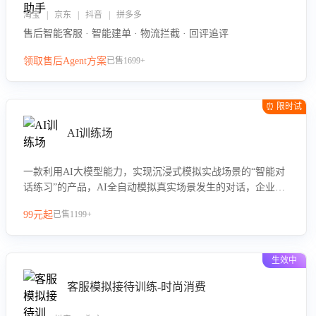
淘宝 | 京东 | 抖音 | 拼多多
售后智能客服 · 智能建单 · 物流拦截 · 回评追评
领取售后Agent方案
已售1699+
⏰ 限时试
用
AI训练场
一款利用AI大模型能力，实现沉浸式模拟实战场景的“智能对
话练习”的产品，AI全自动模拟真实场景发生的对话，企业可
以帮助员工提升客服接待技巧，持续提升客服团队的销服能
99元起
已售1199+
力。
生效中
客服模拟接待训练-时尚消费