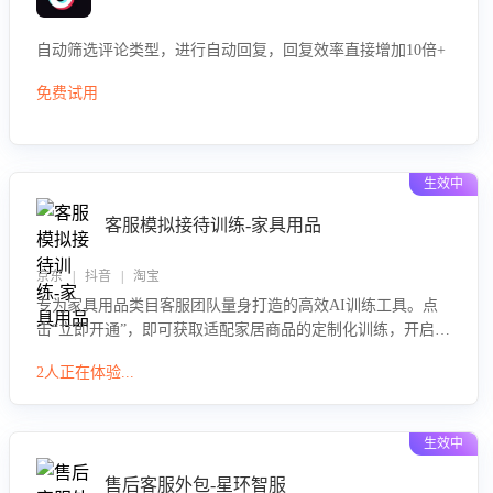
自动筛选评论类型，进行自动回复，回复效率直接增加10倍+
免费试用
生效中
客服模拟接待训练-家具用品
京东 | 抖音 | 淘宝
专为家具用品类目客服团队量身打造的高效AI训练工具。点
击“立即开通”，即可获取适配家居商品的定制化训练，开启模
拟真实客户对话的演练。针对性提升客服在家具用品功能、
2人正在体验...
尺寸参数咨询等高频场景下的专业应对能力。
生效中
售后客服外包-星环智服