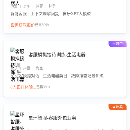
淘宝 | 京东 | 抖音 | 快手
智能客服 · 上下文理解回复 · 自研XPT大模型
咨询获取报价
已售5999+
生效中
客服模拟接待训练-生活电器
京东 | 抖音 | 淘宝
AI买家模拟对话 · 生活电器类目 · 故障排查场景训练
8人正在体验...
已售599+
🔥热卖
星环智服-客服外包业务