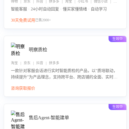
得物 | 京东 | 抖音 | 拼多多 | 淘宝 | 小红书 | 微信小店 | 快手 | 唯品会
智能客服 · 24小时自动回复 · 懂买家懂情绪 · 自动学习
30天免费试用
已售2000+
生效中
明察质检
淘宝 | 京东 | 抖音 | 拼多多
一款针对客服会话进行实时智能质检的产品，以“质培联动，
持续提升”为产品理念，支持跨平台、跨店铺的全面、实时、
智能化质检，并根据质检结果形成质培联动，持续提升客服
咨询获取报价
团队的销服能力。
生效中
售后Agent-智能建单