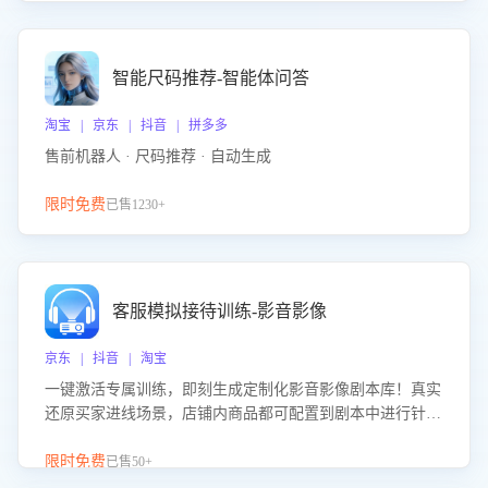
智能尺码推荐-智能体问答
淘宝 | 京东 | 抖音 | 拼多多
售前机器人 · 尺码推荐 · 自动生成
限时免费
已售1230+
客服模拟接待训练-影音影像
京东 | 抖音 | 淘宝
一键激活专属训练，即刻生成定制化影音影像剧本库！真实
还原买家进线场景，店铺内商品都可配置到剧本中进行针对
性训练，加强商品知识解答能力，提升客服售前转化率。点
击 “立即开通”，快速获取影音影像类目剧本，一键开启客服
限时免费
已售50+
培训。