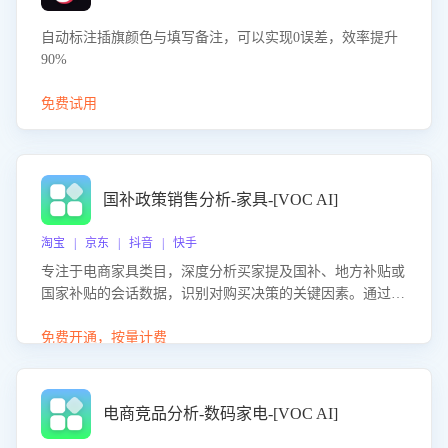
自动标注插旗颜色与填写备注，可以实现0误差，效率提升
90%
免费试用
国补政策销售分析-家具-[VOC AI]
淘宝 | 京东 | 抖音 | 快手
专注于电商家具类目，深度分析买家提及国补、地方补贴或
国家补贴的会话数据，识别对购买决策的关键因素。通过AI
大模型评估客服在政策宣传、回应及互动中的表现，生成优
化策略，助力商家利用国补政策提升GMV。
免费开通，按量计费
电商竞品分析-数码家电-[VOC AI]