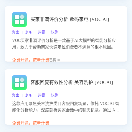
成效。系统可自动生成针对性改进策略，包括沟通话术优
化、流程规范及部门协同建议，从而提升客服团队舆情应对
能力，阻断差评扩散，维护品牌声誉，实现客户满意度的持
买家非满评价分析-数码家电-[VOC AI]
续提升。
淘宝 | 京东 | 抖音 | 快手
VOC买家非满评价分析是一款基于AI大模型的智能分析应
用，致力于帮助商家快速定位消费者不满意的根本原因。该
产品可自动识别非满评价中的关键问题，区别问题是否属于
客服原因或其它部门原因，明确责任归属，提供可落地的改
免费开通，按量计费
已售10+
进建议与策略方向。通过深入挖掘会话内容，商家可针对性
优化服务流程、提升客服质量，并协同相关部门推进体验整
改，有效提升客户满意度和店铺整体服务质量。
客服回复有效性分析-美容洗护-[VOCAI]
淘宝 | 京东 | 抖音 | 快手
这款应用聚焦美容洗护类目客服回复场景，依托 VOC AI 智
能化分析能力，深度剖析买家会话中的聊天记录。通过 AI
大模型精准定位客服在不同场景的理解与回应难点，评判解
答的有效性与完整性，输出针对性改进策略，助力商家快速
免费开通，按量计费
优化快捷话术，提升客服接待响应率与服务质量。