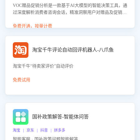
VOC赠品促销分析是一款基于AI大模型的智能决策工具，通
过深度解析消费者咨询会话，精准洞察用户对赠品及促销政
策的真实偏好与需求。该应用可识别高吸引力赠品和热门促
销诉求，帮助企业制定个性化赠品组合策略，优化资源投放
免费开通，按量计费
并淘汰低效赠品，在提升成交转化率的同时有效控制成本，
实现促销效果最大化。
淘宝千牛评论自动回评机器人-八爪鱼
淘宝千牛“待卖家评价”自动评价
免费试用
国补政策解答-智能体问答
淘宝 | 京东 | 抖音 | 拼多多
智能客服 · 国补政策问题智能解答