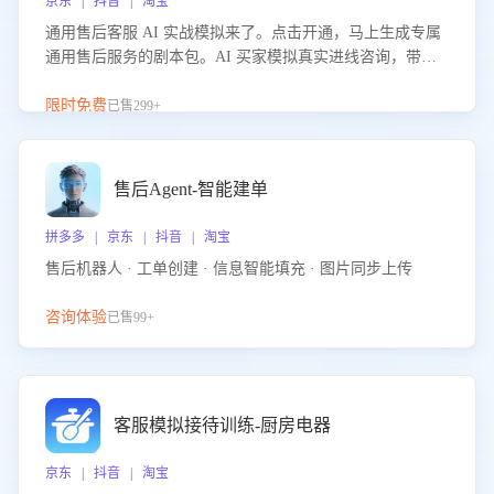
京东 | 抖音 | 淘宝
通用售后客服 AI 实战模拟来了。点击开通，马上生成专属
通用售后服务的剧本包。AI 买家模拟真实进线咨询，带您
的客服团队进行沉浸式训练，快速吃透功能咨询等售后场景
的应对要点，轻松提升服务能力。
限时免费
已售299+
售后Agent-智能建单
拼多多 | 京东 | 抖音 | 淘宝
售后机器人 · 工单创建 · 信息智能填充 · 图片同步上传
咨询体验
已售99+
客服模拟接待训练-厨房电器
京东 | 抖音 | 淘宝