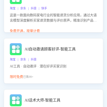
淘宝 | 京东 | 抖音 | 快手
这是一款面向数码家电行业的智能退货分析应用，通过大语
言模型深度解析买家退货数据与评价原声，精准识别产品质
量、描述不符、物流破损等核心退货原因，并输出可落地的
改进建议，通过挖掘用户痛点驱动产品迭代，从根本上降低
免费开通，按量计费
退货率，进而降低因技术差异或服务疏漏导致的退款率。
AI自动邀请顾客好评-智能工具
淘宝 | 京东 | 抖音
AI工具 · 自动邀评 · 潜在好评买家识别
限时免费
已售99+
AI话术大师-智能工具