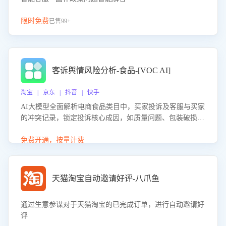
限时免费
已售99+
客诉舆情风险分析-食品-[VOC AI]
淘宝 | 京东 | 抖音 | 快手
AI大模型全面解析电商食品类目中，买家投诉及客服与买家
的冲突记录，锁定投诉核心成因，如质量问题、包装破损
等。同时，评估客服处理效果，生成优化策略，助力商家前
置差评防控，提升客户满意度。
免费开通，按量计费
天猫淘宝自动邀请好评-八爪鱼
通过生意参谋对于天猫淘宝的已完成订单，进行自动邀请好
评