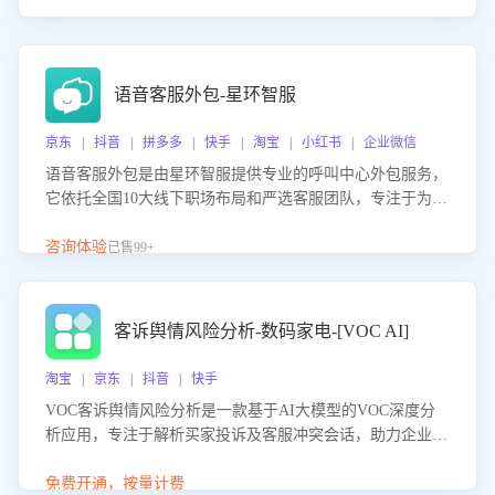
语音客服外包-星环智服
京东 | 抖音 | 拼多多 | 快手 | 淘宝 | 小红书 | 企业微信
语音客服外包是由星环智服提供专业的呼叫中心外包服务，
它依托全国10大线下职场布局和严选客服团队，专注于为企
业提供高效的语音呼叫解决方案。这项服务旨在通过专业的
客服团队和智能工具提升语音客服服务效率和质量，帮助企
咨询体验
已售99+
业实现降本增效。
客诉舆情风险分析-数码家电-[VOC AI]
淘宝 | 京东 | 抖音 | 快手
VOC客诉舆情风险分析是一款基于AI大模型的VOC深度分
析应用，专注于解析买家投诉及客服冲突会话，助力企业精
准防控舆情风险。该产品通过智能定位高风险会话、精准判
别客户情绪、归因争议根源，并客观评估客服应对合理性与
免费开通，按量计费