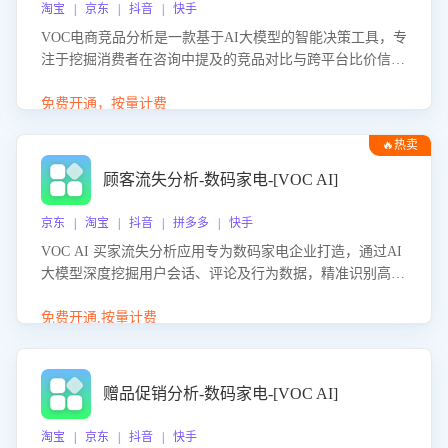
淘宝 | 京东 | 抖音 | 快手
VOC电商竞品分析是一款基于AI大模型的智能决策工具，专
注于挖掘消费者在咨询中提及的竞品对比与跨平台比价信
息。该应用能够精准识别被频繁对比的竞品品牌、咨询量、
商品信息，进行多维度交叉对比，并分析消费者的比价行
免费开通，按量计费
为。通过提供数据驱动的竞品洞察与差异化策略建议，帮助
🔥热卖
企业优化营销话术、突出产品与服务优势，有效提升咨询转
化率，避免陷入单纯价格竞争，实现精准扬长避短。
顾客流失分析-数码家电-[VOC AI]
京东 | 淘宝 | 抖音 | 拼多多 | 快手
VOC AI 买家流失分析应用专为数码家电企业打造，通过AI
大模型深度挖掘用户会话、评论及行为数据，精准识别高流
失风险客户，并定位流失原因：包括产品质量缺陷、售后响
应延迟、竞品价格冲击等。系统自动输出可落地的挽回策
免费开通,按量计费
略，迅速同步到店铺运营团队。
赠品促销分析-数码家电-[VOC AI]
淘宝 | 京东 | 抖音 | 快手