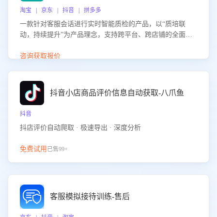
淘宝 | 京东 | 抖音 | 拼多多
一款针对客服会话进行实时智能质检的产品，以“质培联
动，持续提升”为产品理念，支持跨平台、跨店铺的全面、
实时、智能化质检，并根据质检结果形成质培联动，持续提
升客服团队的销服能力。
咨询获取报价
抖音小店商品评价信息自动获取-八爪鱼
抖音
抖店评价自动爬取 · 极速导出 · 深度分析
免费试用
已售99+
客服模拟接待训练-售后