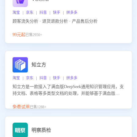
淘宝 | 京东 | 抖音 | 快手 | 拼多多
顾客流失分析 · 退货退款分析 · 产品售后分析
99元起
已售2950+
知立方
淘宝 | 京东 | 抖音 | 快手 | 拼多多
知立方是一款接入了满血版DeepSeek通用知识管理应用，支
持文档、表格等多类型文档的处理，并能够基于满血版
DeepSeek做知识应答。它能够为多种应用场景提供强大的知
识支持，帮助用户高效管理和利用知识资源。通过该产品，
免费试用
已售1288+
用户可以轻松实现文档的上传、分类、检索，提升知识管理
的智能化水平。
明察质检