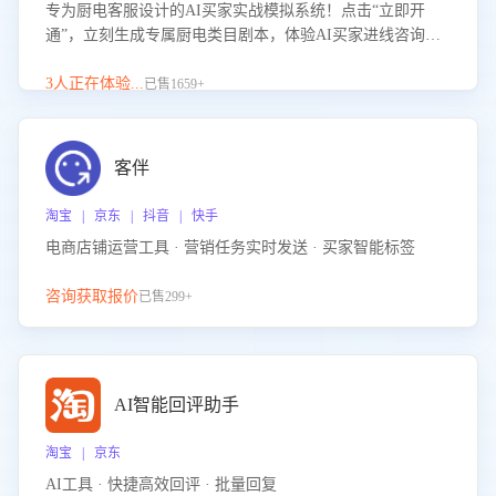
专为厨电客服设计的AI买家实战模拟系统！点击“立即开
通”，立刻生成专属厨电类目剧本，体验AI买家进线咨询真
实场景训练，快速掌握针对家用厨电商品的“功能咨询”等真
实场景应对技巧！
3人正在体验...
已售1659+
客伴
淘宝 | 京东 | 抖音 | 快手
电商店铺运营工具 · 营销任务实时发送 · 买家智能标签
咨询获取报价
已售299+
AI智能回评助手
淘宝 | 京东
AI工具 · 快捷高效回评 · 批量回复