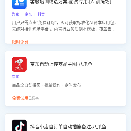
客服培训精选方案-面试专用-[AI训练场]
淘宝 | 京东 | 抖音
用户只需点击“免费订购”，即可获取标准化AI剧本应用包，
无缝对接训练场平台 。内置行业优质剧本模板，覆盖售前
咨询、售后处理等全场景，消除复杂部署流程，节省90%的
初始化时间，助力企业快速启动智能客服训练
限时免费
京东自动上传商品主图-八爪鱼
京东
商品全自动换图 · 批量操作 · 定时发布
免费试用
已售46+
抖音小店自订单自动插旗备注-八爪鱼