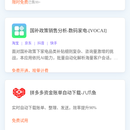
限时免费
已售99+
国补政策销售分析-数码家电-[VOCAI]
淘宝 | 京东 | 抖音 | 快手
面对国补政策下家电品类补贴细则复杂、咨询量激增的挑
战，本应用依托AI能力，批量自动化解析海量客户会话，精
准识别消费者对能以旧换新、补贴额度等政策的关注焦点与
购买意向，深度洞察决策动因。同时全面评估客服团队政策
免费开通，按量计费
解读准确性与响应效率，定位服务薄弱环节，为企业提供数
据驱动的策略优化建议与培训支持，助力提升政策响应速
度、客服转化能力及销售业绩。
拼多多资金账单自动下载-八爪鱼
实时自动下载账单、整理、发送，效率提升90%
免费试用