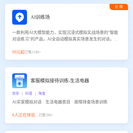
⏰ 限
时试用
AI训练场
一款利用AI大模型能力，实现沉浸式模拟实战场景的“智能
对话练习”的产品，AI全自动模拟真实场景发生的对话，企
业可以帮助员工提升客服接待技巧，持续提升客服团队的销
服能力。
99元起
已售1199+
客服模拟接待训练-生活电器
京东 | 抖音 | 淘宝
AI买家模拟对话 · 生活电器类目 · 故障排查场景训练
8人正在体验...
已售599+