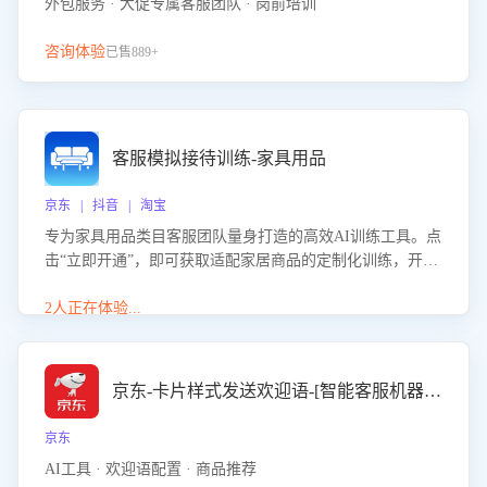
外包服务 · 大促专属客服团队 · 岗前培训
咨询体验
已售889+
客服模拟接待训练-家具用品
京东 | 抖音 | 淘宝
专为家具用品类目客服团队量身打造的高效AI训练工具。点
击“立即开通”，即可获取适配家居商品的定制化训练，开启
模拟真实客户对话的演练。针对性提升客服在家具用品功
能、尺寸参数咨询等高频场景下的专业应对能力。
2人正在体验...
京东-卡片样式发送欢迎语-[智能客服机器人]
京东
AI工具 · 欢迎语配置 · 商品推荐