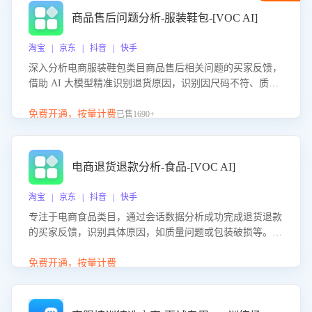
商品售后问题分析-服装鞋包-[VOC AI]
淘宝 | 京东 | 抖音 | 快手
深入分析电商服装鞋包类目商品售后相关问题的买家反馈，
借助 AI 大模型精准识别退货原因，识别因尺码不符、质量
问题等导致的退货原因，给出全方位优化产品与服务的建
议，助力商家优化产品或服务，实现销售额的显著提升。
免费开通，按量计费
已售1690+
电商退货退款分析-食品-[VOC AI]
淘宝 | 京东 | 抖音 | 快手
专注于电商食品类目，通过会话数据分析成功完成退货退款
的买家反馈，识别具体原因，如质量问题或包装破损等。结
合AI大模型，自动评估客服挽回效果，输出优化策略，助力
商家降低退款率，提升售后效率。
免费开通，按量计费