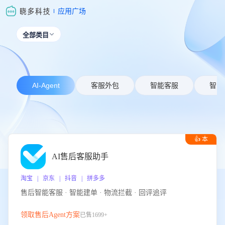
应用广场
全部类目

AI-Agent
客服外包
智能客服
智能
👍 本
周推荐
AI售后客服助手
淘宝 | 京东 | 抖音 | 拼多多
售后智能客服 · 智能建单 · 物流拦截 · 回评追评
领取售后Agent方案
已售1699+