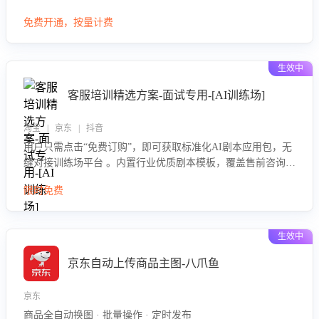
大模型，自动评估客服挽回效果，输出优化策略，助力商家降
免费开通，按量计费
低退款率，提升售后效率。
生效中
客服培训精选方案-面试专用-[AI训练场]
淘宝 | 京东 | 抖音
用户只需点击“免费订购”，即可获取标准化AI剧本应用包，无
缝对接训练场平台 。内置行业优质剧本模板，覆盖售前咨询、
售后处理等全场景，消除复杂部署流程，节省90%的初始化时
限时免费
间，助力企业快速启动智能客服训练
生效中
京东自动上传商品主图-八爪鱼
京东
商品全自动换图 · 批量操作 · 定时发布