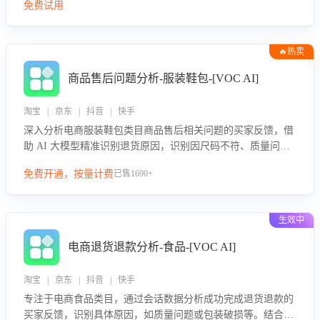
免费试用
🔥热卖
商品售后问题分析-服装鞋包-[VOC AI]
淘宝 | 京东 | 抖音 | 快手
深入分析电商服装鞋包类目商品售后相关问题的买家反馈，借
助 AI 大模型精准识别退货原因，识别因尺码不符、质量问题
等导致的退货原因，给出全方位优化产品与服务的建议，助力
免费开通，按量计费
已售1690+
商家优化产品或服务，实现销售额的显著提升。
生效中
电商退货退款分析-食品-[VOC AI]
淘宝 | 京东 | 抖音 | 快手
专注于电商食品类目，通过会话数据分析成功完成退货退款的
买家反馈，识别具体原因，如质量问题或包装破损等。结合AI