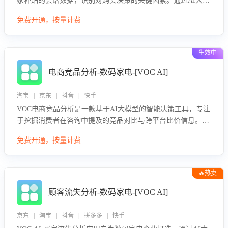
家补贴的会话数据，识别对购买决策的关键因素。通过AI大模
型评估客服在政策宣传、回应及互动中的表现，生成优化策
免费开通，按量计费
略，助力商家利用国补政策提升GMV。
生效中
电商竞品分析-数码家电-[VOC AI]
淘宝 | 京东 | 抖音 | 快手
VOC电商竞品分析是一款基于AI大模型的智能决策工具，专注
于挖掘消费者在咨询中提及的竞品对比与跨平台比价信息。该
应用能够精准识别被频繁对比的竞品品牌、咨询量、商品信
免费开通，按量计费
息，进行多维度交叉对比，并分析消费者的比价行为。通过提
供数据驱动的竞品洞察与差异化策略建议，帮助企业优化营销
话术、突出产品与服务优势，有效提升咨询转化率，避免陷入
🔥热卖
单纯价格竞争，实现精准扬长避短。
顾客流失分析-数码家电-[VOC AI]
京东 | 淘宝 | 抖音 | 拼多多 | 快手