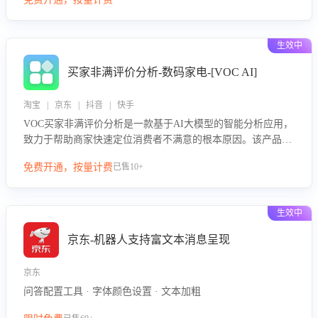
绪、归因争议根源，并客观评估客服应对合理性与成效。系统
可自动生成针对性改进策略，包括沟通话术优化、流程规范及
部门协同建议，从而提升客服团队舆情应对能力，阻断差评扩
生效中
散，维护品牌声誉，实现客户满意度的持续提升。
买家非满评价分析-数码家电-[VOC AI]
淘宝 | 京东 | 抖音 | 快手
VOC买家非满评价分析是一款基于AI大模型的智能分析应用，
致力于帮助商家快速定位消费者不满意的根本原因。该产品可
自动识别非满评价中的关键问题，区别问题是否属于客服原因
免费开通，按量计费
已售10+
或其它部门原因，明确责任归属，提供可落地的改进建议与策
略方向。通过深入挖掘会话内容，商家可针对性优化服务流
程、提升客服质量，并协同相关部门推进体验整改，有效提升
生效中
客户满意度和店铺整体服务质量。
京东-机器人支持富文本消息呈现
京东
问答配置工具 · 字体颜色设置 · 文本加粗