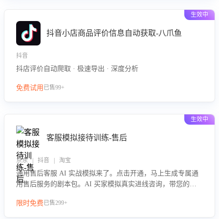
生效中
抖音小店商品评价信息自动获取-八爪鱼
抖音
抖店评价自动爬取 · 极速导出 · 深度分析
免费试用
已售99+
生效中
客服模拟接待训练-售后
京东 | 抖音 | 淘宝
通用售后客服 AI 实战模拟来了。点击开通，马上生成专属通
用售后服务的剧本包。AI 买家模拟真实进线咨询，带您的客
服团队进行沉浸式训练，快速吃透功能咨询等售后场景的应对
限时免费
已售299+
要点，轻松提升服务能力。