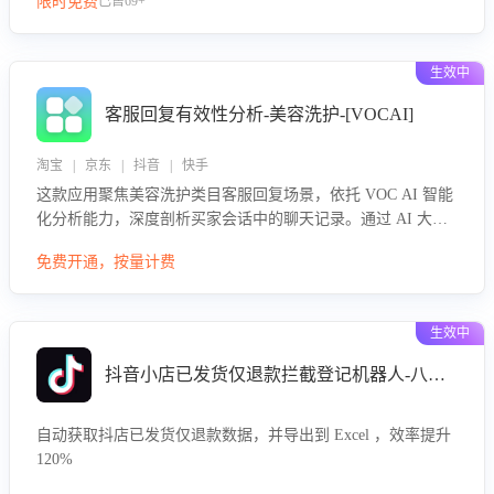
限时免费
已售69+
生效中
客服回复有效性分析-美容洗护-[VOCAI]
淘宝 | 京东 | 抖音 | 快手
这款应用聚焦美容洗护类目客服回复场景，依托 VOC AI 智能
化分析能力，深度剖析买家会话中的聊天记录。通过 AI 大模
型精准定位客服在不同场景的理解与回应难点，评判解答的有
免费开通，按量计费
效性与完整性，输出针对性改进策略，助力商家快速优化快捷
话术，提升客服接待响应率与服务质量。
生效中
抖音小店已发货仅退款拦截登记机器人-八爪鱼
自动获取抖店已发货仅退款数据，并导出到 Excel ，效率提升
120%