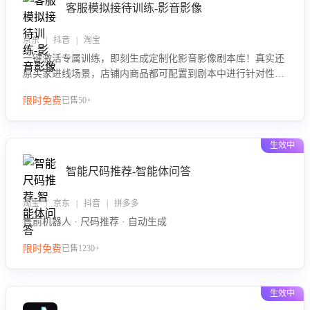
客服模拟接待训练-影音影像
京东 | 抖音 | 淘宝
一键激活专属训练，即刻生成定制化影音影像剧本库！真实还
原买家进线场景，店铺内商品都可配置到剧本中进行针对性训
练，加强商品知识解答能力，提升客服售前转化率。点击 “立
限时免费
已售50+
即开通”，快速获取影音影像类目剧本，一键开启客服培训。
生效中
智能尺码推荐-智能体问答
淘宝 | 京东 | 抖音 | 拼多多
售前机器人 · 尺码推荐 · 自动生成
限时免费
已售1230+
生效中