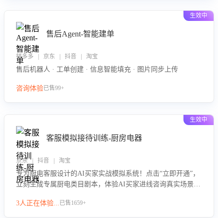
生效中
售后Agent-智能建单
拼多多 | 京东 | 抖音 | 淘宝
售后机器人 · 工单创建 · 信息智能填充 · 图片同步上传
咨询体验
已售99+
生效中
客服模拟接待训练-厨房电器
京东 | 抖音 | 淘宝
专为厨电客服设计的AI买家实战模拟系统！点击“立即开通”，
立刻生成专属厨电类目剧本，体验AI买家进线咨询真实场景训
练，快速掌握针对家用厨电商品的“功能咨询”等真实场景应对
3人正在体验...
已售1659+
技巧！