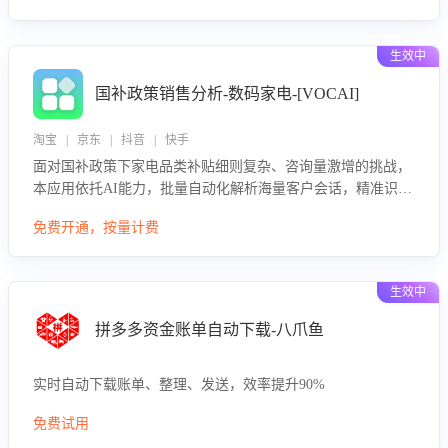
生效中
国补政策销售分析-数码家电-[VOCAI]
淘宝 | 京东 | 抖音 | 快手
面对国补政策下家电品类补贴细则复杂、咨询量激增的挑战，
本应用依托AI能力，批量自动化解析海量客户会话，精准识别
消费者对能以旧换新、补贴额度等政策的关注焦点与购买意
免费开通，按量计费
向，深度洞察决策动因。同时全面评估客服团队政策解读准确
性与响应效率，定位服务薄弱环节，为企业提供数据驱动的策
略优化建议与培训支持，助力提升政策响应速度、客服转化能
生效中
力及销售业绩。
拼多多资金账单自动下载-八爪鱼
实时自动下载账单、整理、发送，效率提升90%
免费试用