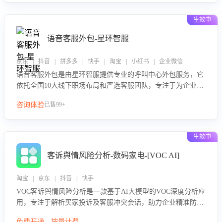
生效中
语音客服外包-星环智服
京东 | 抖音 | 拼多多 | 快手 | 淘宝 | 小红书 | 企业微信
语音客服外包是由星环智服提供专业的呼叫中心外包服务，它
依托全国10大线下职场布局和严选客服团队，专注于为企业提
供高效的语音呼叫解决方案。这项服务旨在通过专业的客服团
咨询体验
已售99+
队和智能工具提升语音客服服务效率和质量，帮助企业实现降
本增效。
生效中
客诉舆情风险分析-数码家电-[VOC AI]
淘宝 | 京东 | 抖音 | 快手
VOC客诉舆情风险分析是一款基于AI大模型的VOC深度分析应
用，专注于解析买家投诉及客服冲突会话，助力企业精准防控
舆情风险。该产品通过智能定位高风险会话、精准判别客户情
免费开通，按量计费