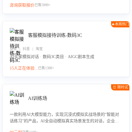
咨询获取报价
已售5999+
🔥本周热门
客服模拟接待训练-数码3C
京东 | 抖音 | 淘宝
AI买家模拟对话 · 数码3C类目 · AIGC剧本生成
15人正在体验...
已售1388+
⏰ 限时试
用
AI训练场
一款利用AI大模型能力，实现沉浸式模拟实战场景的“智能对
话练习”的产品，AI全自动模拟真实场景发生的对话，企业可
以帮助员工提升客服接待技巧，持续提升客服团队的销服能