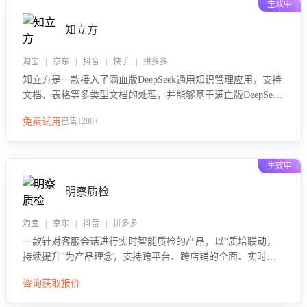
生效中
知立方
淘宝 | 京东 | 抖音 | 快手 | 拼多多
知立方是一款接入了满血版DeepSeek通用知识管理应用，支持
文档、表格等多类型文档的处理，并能够基于满血版DeepSeek
做知识应答。它能够为多种应用场景提供强大的知识支持，帮
免费试用
已售1288+
助用户高效管理和利用知识资源。通过该产品，用户可以轻松
实现文档的上传、分类、检索，提升知识管理的智能化水平。
生效中
明察质检
淘宝 | 京东 | 抖音 | 拼多多
一款针对客服会话进行实时智能质检的产品，以“质培联动，
持续提升”为产品理念，支持跨平台、跨店铺的全面、实时、
智能化质检，并根据质检结果形成质培联动，持续提升客服团
咨询获取报价
队的销服能力。