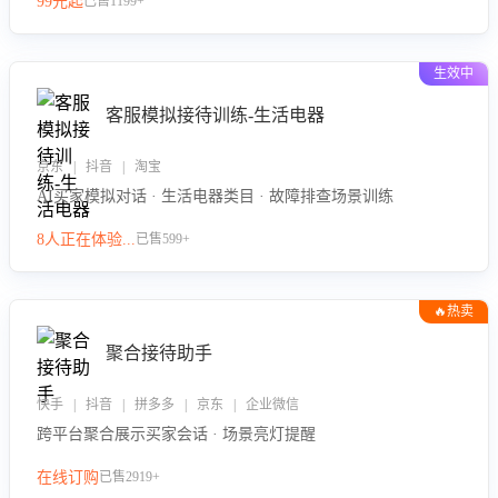
99元起
已售1199+
力。
生效中
客服模拟接待训练-生活电器
京东 | 抖音 | 淘宝
AI买家模拟对话 · 生活电器类目 · 故障排查场景训练
8人正在体验...
已售599+
🔥热卖
聚合接待助手
快手 | 抖音 | 拼多多 | 京东 | 企业微信
跨平台聚合展示买家会话 · 场景亮灯提醒
在线订购
已售2919+