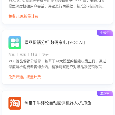
VOC AI 买家流失分析应用专为数码家电企业打造，通过AI大
模型深度挖掘用户会话、评论及行为数据，精准识别高流失风
险客户，并定位流失原因：包括产品质量缺陷、售后响应延
免费开通,按量计费
迟、竞品价格冲击等。系统自动输出可落地的挽回策略，迅速
同步到店铺运营团队。
生效中
赠品促销分析-数码家电-[VOC AI]
淘宝 | 京东 | 抖音 | 快手
VOC赠品促销分析是一款基于AI大模型的智能决策工具，通过
深度解析消费者咨询会话，精准洞察用户对赠品及促销政策的
真实偏好与需求。该应用可识别高吸引力赠品和热门促销诉
免费开通，按量计费
求，帮助企业制定个性化赠品组合策略，优化资源投放并淘汰
低效赠品，在提升成交转化率的同时有效控制成本，实现促销
效果最大化。
生效中
淘宝千牛评论自动回评机器人-八爪鱼