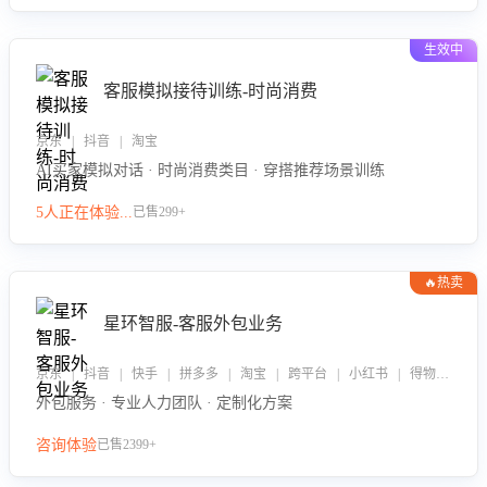
生效中
客服模拟接待训练-时尚消费
京东 | 抖音 | 淘宝
AI买家模拟对话 · 时尚消费类目 · 穿搭推荐场景训练
5人正在体验...
已售299+
🔥热卖
星环智服-客服外包业务
京东 | 抖音 | 快手 | 拼多多 | 淘宝 | 跨平台 | 小红书 | 得物 | 企业微信
外包服务 · 专业人力团队 · 定制化方案
咨询体验
已售2399+