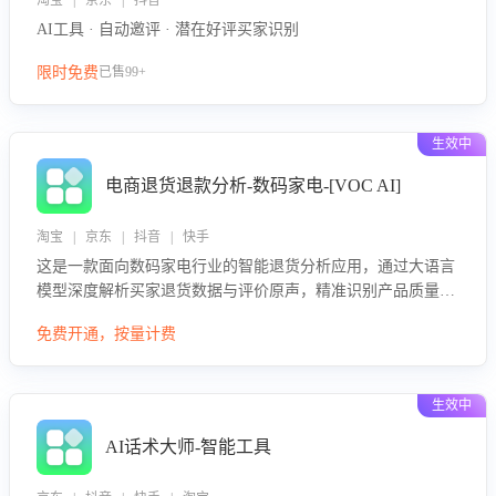
淘宝 | 京东 | 抖音
AI工具 · 自动邀评 · 潜在好评买家识别
限时免费
已售99+
生效中
电商退货退款分析-数码家电-[VOC AI]
淘宝 | 京东 | 抖音 | 快手
这是一款面向数码家电行业的智能退货分析应用，通过大语言
模型深度解析买家退货数据与评价原声，精准识别产品质量、
描述不符、物流破损等核心退货原因，并输出可落地的改进建
免费开通，按量计费
议，通过挖掘用户痛点驱动产品迭代，从根本上降低退货率，
进而降低因技术差异或服务疏漏导致的退款率。
生效中
AI话术大师-智能工具