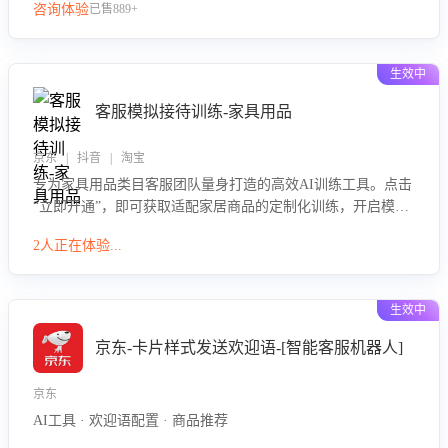
咨询体验
已售889+
生效中
客服模拟接待训练-家具用品
京东 | 抖音 | 淘宝
专为家具用品类目客服团队量身打造的高效AI训练工具。点击
“立即开通”，即可获取适配家居商品的定制化训练，开启模拟
真实客户对话的演练。针对性提升客服在家具用品功能、尺寸
2人正在体验...
参数咨询等高频场景下的专业应对能力。
生效中
京东-卡片样式发送欢迎语-[智能客服机器人]
京东
AI工具 · 欢迎语配置 · 商品推荐