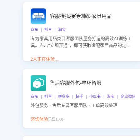
客服模拟接待训练-家具用品
京东 | 抖音 | 淘宝
专为家具用品类目客服团队量身打造的高效AI训练工
具。点击“立即开通”，即可获取适配家居商品的定制
化训练，开启模拟真实客户对话的演练。针对性提升
客服在家具用品功能、尺寸参数咨询等高频场景下的
2人正在体验...
专业应对能力。
售后客服外包-星环智服
京东 | 抖音 | 拼多多 | 快手 | 小红书 | 淘宝 | 企业微信
外包服务 · 售后专属客服团队 · 工单高效处理
咨询体验
已售1500+