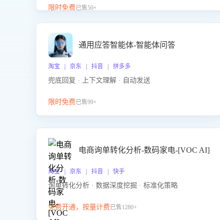
升客服售前转化率。点击 “立即开通”，快速获取影音
限时免费
已售50+
影像类目剧本，一键开启客服培训。
通用应答智能体-智能体问答
淘宝 | 京东 | 抖音 | 拼多多
兜底回复 · 上下文理解 · 自动发送
限时免费
已售99+
电商询单转化分析-数码家电-[VOC AI]
淘宝 | 京东 | 抖音 | 快手
询单转化分析 · 数据深度挖掘 · 标准化策略
免费开通，按量计费
已售1280+