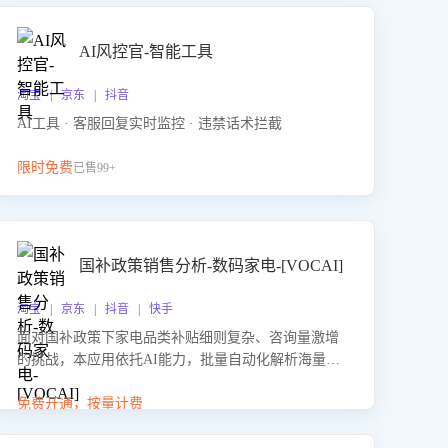
AI风控官-智能工具
淘宝 | 京东 | 抖音
AI工具 · 客服回复实时监控 · 违禁话术拦截
限时免费
已售99+
国补政策销售分析-数码家电-[VOCAI]
淘宝 | 京东 | 抖音 | 快手
面对国补政策下家电品类补贴细则复杂、咨询量激增
的挑战，本应用依托AI能力，批量自动化解析海量客
户会话，精准识别消费者对能以旧换新、补贴额度等
政策的关注焦点与购买意向，深度洞察决策动因。同
免费开通，按量计费
时全面评估客服团队政策解读准确性与响应效率，定
位服务薄弱环节，为企业提供数据驱动的策略优化建