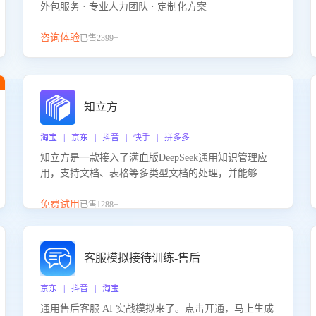
外包服务 · 专业人力团队 · 定制化方案
咨询体验
已售2399+
知立方
淘宝 | 京东 | 抖音 | 快手 | 拼多多
知立方是一款接入了满血版DeepSeek通用知识管理应
用，支持文档、表格等多类型文档的处理，并能够基
于满血版DeepSeek做知识应答。它能够为多种应用场
景提供强大的知识支持，帮助用户高效管理和利用知
免费试用
已售1288+
识资源。通过该产品，用户可以轻松实现文档的上
传、分类、检索，提升知识管理的智能化水平。
客服模拟接待训练-售后
京东 | 抖音 | 淘宝
通用售后客服 AI 实战模拟来了。点击开通，马上生成