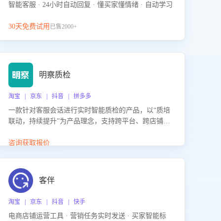
智能客服 · 24小时自动回复 · 懂买家懂情绪 · 自动学习
30天免费试用
已售2000+
明察质检
淘宝 | 京东 | 抖音 | 拼多多
一款针对客服会话进行实时智能质检的产品，以“质培
联动，持续提升”为产品理念，支持跨平台、跨店铺的
全面、实时、智能化质检，并根据质检结果形成质培
联动，持续提升客服团队的销服能力。
咨询获取报价
客伴
淘宝 | 京东 | 抖音 | 快手
电商店铺运营工具 · 营销任务实时发送 · 买家智能标