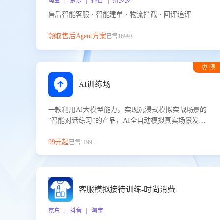
淘宝 | 京东 | 抖音 | 拼多多
售后智能客服 · 智能建单 · 物流拦截 · 回评追评
领取售后Agent方案
已售1699+
⏰ 限
时试用
AI训练场
一款利用AI大模型能力，实现沉浸式模拟实战场景的
“智能对话练习”的产品，AI全自动模拟真实场景发生
的对话，企业可以帮助员工提升客服接待技巧，持续
提升客服团队的销服能力。
99元起
已售1199+
客服模拟接待训练-时尚消费
京东 | 抖音 | 淘宝