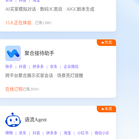
京东 | 抖音 | 淘宝
AI买家模拟对话 · 数码3C类目 · AIGC剧本生成
15人正在体验...
已售1388+
🔥热卖
聚合接待助手
快手 | 抖音 | 拼多多 | 京东 | 企业微信
跨平台聚合展示买家会话 · 场景亮灯提醒
在线订购
已售2919+
🔥本周
热门
语流Agent
 企业微信
得物 | 京东 | 抖音 | 拼多多 | 淘宝 | 小红书 | 微信小店 | 快手 | 唯品