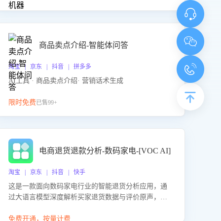
商品卖点介绍-智能体问答
淘宝 | 京东 | 抖音 | 拼多多
AI工具 · 商品卖点介绍· 营销话术生成
限时免费
已售99+
电商退货退款分析-数码家电-[VOC AI]
淘宝 | 京东 | 抖音 | 快手
这是一款面向数码家电行业的智能退货分析应用，通
过大语言模型深度解析买家退货数据与评价原声，精
准识别产品质量、描述不符、物流破损等核心退货原
因，并输出可落地的改进建议，通过挖掘用户痛点驱
免费开通，按量计费