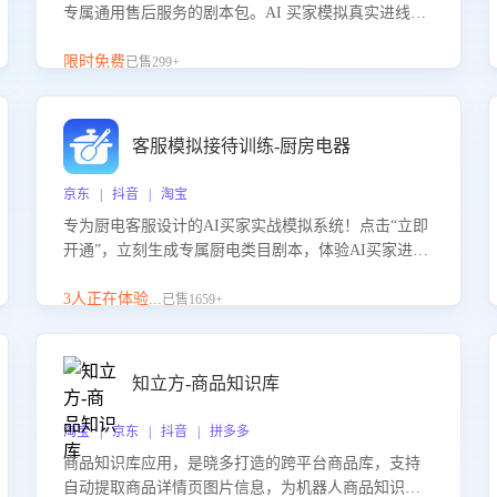
专属通用售后服务的剧本包。AI 买家模拟真实进线咨
询，带您的客服团队进行沉浸式训练，快速吃透功能
咨询等售后场景的应对要点，轻松提升服务能力。
限时免费
已售299+
客服模拟接待训练-厨房电器
京东 | 抖音 | 淘宝
专为厨电客服设计的AI买家实战模拟系统！点击“立即
开通”，立刻生成专属厨电类目剧本，体验AI买家进线
咨询真实场景训练，快速掌握针对家用厨电商品的“功
能咨询”等真实场景应对技巧！
3人正在体验...
已售1659+
知立方-商品知识库
淘宝 | 京东 | 抖音 | 拼多多
商品知识库应用，是晓多打造的跨平台商品库，支持
自动提取商品详情页图片信息，为机器人商品知识问