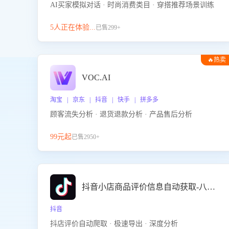
AI买家模拟对话 · 时尚消费类目 · 穿搭推荐场景训练
5人正在体验...
已售299+
🔥热卖
VOC.AI
淘宝 | 京东 | 抖音 | 快手 | 拼多多
顾客流失分析 · 退货退款分析 · 产品售后分析
99元起
已售2950+
抖音小店商品评价信息自动获取-八爪鱼
抖音
抖店评价自动爬取 · 极速导出 · 深度分析