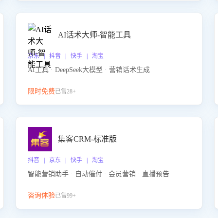
AI话术大师-智能工具
京东 | 抖音 | 快手 | 淘宝
AI工具 · DeepSeek大模型 · 营销话术生成
限时免费
已售28+
集客CRM-标准版
抖音 | 京东 | 快手 | 淘宝
智能营销助手 · 自动催付 · 会员营销 · 直播预告
咨询体验
已售99+