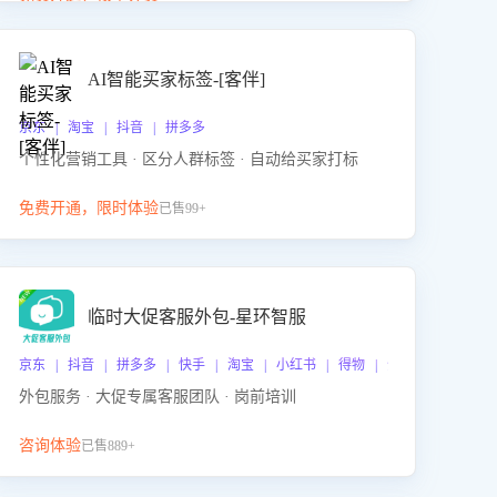
动产品迭代，从根本上降低退货率，进而降低因技术
差异或服务疏漏导致的退款率。
AI智能买家标签-[客伴]
京东 | 淘宝 | 抖音 | 拼多多
个性化营销工具 · 区分人群标签 · 自动给买家打标
免费开通，限时体验
已售99+
临时大促客服外包-星环智服
京东 | 抖音 | 拼多多 | 快手 | 淘宝 | 小红书 | 得物 | 企业微信
外包服务 · 大促专属客服团队 · 岗前培训
咨询体验
已售889+