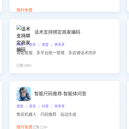
答、商品卖点介绍等智能体提供完整、全面、准确的
商品知识。
限时免费
话术支持绑定商家编码
抖音 | 京东 | 淘宝 | 拼多多
智能客服 · 多平台统一管理 · 多店铺话术同步
已售1689+
智能尺码推荐-智能体问答
淘宝 | 京东 | 抖音 | 拼多多
售前机器人 · 尺码推荐 · 自动生成
限时免费
已售1230+