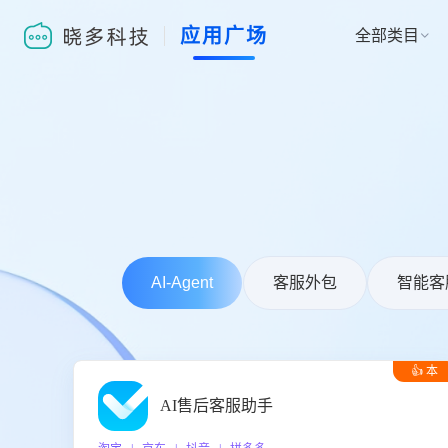
应用广场
全部类目

AI-Agent
客服外包
智能客
👍 本
周推荐
AI售后客服助手