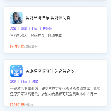
智能尺码推荐-智能体问答
淘宝 | 京东 | 抖音 | 拼多多
售前机器人 · 尺码推荐 · 自动生成
限时免费
已售1230+
客服模拟接待训练-影音影像
京东 | 抖音 | 淘宝
一键激活专属训练，即刻生成定制化影音影像剧本库！真实
还原买家进线场景，店铺内商品都可配置到剧本中进行针对
性训练，加强商品知识解答能力，提升客服售前转化率。点
击 “立即开通”，快速获取影音影像类目剧本，一键开启客服
限时免费
已售50+
培训。