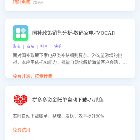
限时免费
已售99+
国补政策销售分析-数码家电-[VOCAI]
淘宝 | 京东 | 抖音 | 快手
面对国补政策下家电品类补贴细则复杂、咨询量激增的挑
战，本应用依托AI能力，批量自动化解析海量客户会话，精
准识别消费者对能以旧换新、补贴额度等政策的关注焦点与
购买意向，深度洞察决策动因。同时全面评估客服团队政策
免费开通，按量计费
解读准确性与响应效率，定位服务薄弱环节，为企业提供数
据驱动的策略优化建议与培训支持，助力提升政策响应速
度、客服转化能力及销售业绩。
拼多多资金账单自动下载-八爪鱼
实时自动下载账单、整理、发送，效率提升90%
免费试用