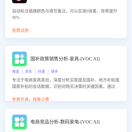
自动标注插旗颜色与填写备注，可以实现0误差，效率提升
90%
免费试用
国补政策销售分析-家具-[VOC AI]
淘宝 | 京东 | 抖音 | 快手
专注于电商家具类目，深度分析买家提及国补、地方补贴或
国家补贴的会话数据，识别对购买决策的关键因素。通过AI
大模型评估客服在政策宣传、回应及互动中的表现，生成优
化策略，助力商家利用国补政策提升GMV。
免费开通，按量计费
电商竞品分析-数码家电-[VOC AI]