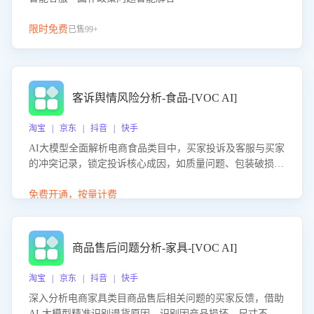
限时免费
已售99+
客诉舆情风险分析-食品-[VOC AI]
淘宝 | 京东 | 抖音 | 快手
AI大模型全面解析电商食品类目中，买家投诉及客服与买家
的冲突记录，锁定投诉核心成因，如质量问题、包装破损
等。同时，评估客服处理效果，生成优化策略，助力商家前
置差评防控，提升客户满意度。
免费开通，按量计费
商品售后问题分析-家具-[VOC AI]
淘宝 | 京东 | 抖音 | 快手
深入分析电商家具类目商品售后相关问题的买家反馈，借助
AI 大模型精准识别退货原因，识别因产品损坏、尺寸不符