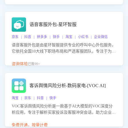
语音客服外包-星环智服
京东 | 抖音 | 拼多多 | 快手 | 淘宝 | 小红书 | 企业微信
语音客服外包是由星环智服提供专业的呼叫中心外包服务，
它依托全国10大线下职场布局和严选客服团队，专注于为企
业提供高效的语音呼叫解决方案。这项服务旨在通过专业的
客服团队和智能工具提升语音客服服务效率和质量，帮助企
咨询体验
已售99+
业实现降本增效。
客诉舆情风险分析-数码家电-[VOC AI]
淘宝 | 京东 | 抖音 | 快手
VOC客诉舆情风险分析是一款基于AI大模型的VOC深度分
析应用，专注于解析买家投诉及客服冲突会话，助力企业精
准防控舆情风险。该产品通过智能定位高风险会话、精准判
别客户情绪、归因争议根源，并客观评估客服应对合理性与
免费开通，按量计费