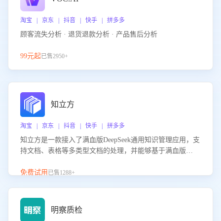
淘宝 | 京东 | 抖音 | 快手 | 拼多多
顾客流失分析 · 退货退款分析 · 产品售后分析
99元起
已售2950+
知立方
淘宝 | 京东 | 抖音 | 快手 | 拼多多
知立方是一款接入了满血版DeepSeek通用知识管理应用，支
持文档、表格等多类型文档的处理，并能够基于满血版
DeepSeek做知识应答。它能够为多种应用场景提供强大的知
识支持，帮助用户高效管理和利用知识资源。通过该产品，
免费试用
已售1288+
用户可以轻松实现文档的上传、分类、检索，提升知识管理
的智能化水平。
明察质检