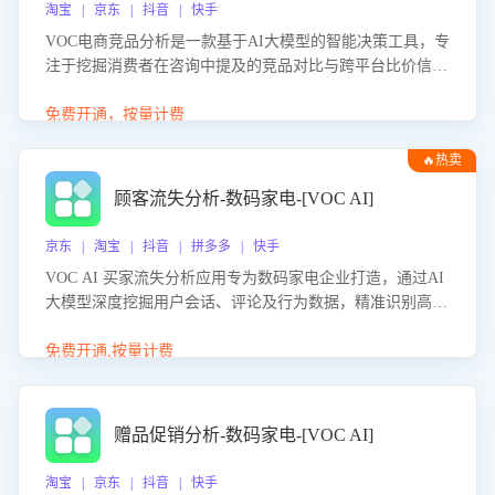
淘宝 | 京东 | 抖音 | 快手
VOC电商竞品分析是一款基于AI大模型的智能决策工具，专
注于挖掘消费者在咨询中提及的竞品对比与跨平台比价信
息。该应用能够精准识别被频繁对比的竞品品牌、咨询量、
商品信息，进行多维度交叉对比，并分析消费者的比价行
免费开通，按量计费
为。通过提供数据驱动的竞品洞察与差异化策略建议，帮助
🔥热卖
企业优化营销话术、突出产品与服务优势，有效提升咨询转
化率，避免陷入单纯价格竞争，实现精准扬长避短。
顾客流失分析-数码家电-[VOC AI]
京东 | 淘宝 | 抖音 | 拼多多 | 快手
VOC AI 买家流失分析应用专为数码家电企业打造，通过AI
大模型深度挖掘用户会话、评论及行为数据，精准识别高流
失风险客户，并定位流失原因：包括产品质量缺陷、售后响
应延迟、竞品价格冲击等。系统自动输出可落地的挽回策
免费开通,按量计费
略，迅速同步到店铺运营团队。
赠品促销分析-数码家电-[VOC AI]
淘宝 | 京东 | 抖音 | 快手