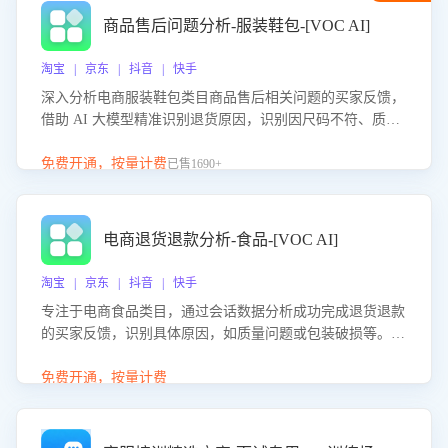
商品售后问题分析-服装鞋包-[VOC AI]
淘宝 | 京东 | 抖音 | 快手
深入分析电商服装鞋包类目商品售后相关问题的买家反馈，
借助 AI 大模型精准识别退货原因，识别因尺码不符、质量
问题等导致的退货原因，给出全方位优化产品与服务的建
议，助力商家优化产品或服务，实现销售额的显著提升。
免费开通，按量计费
已售1690+
电商退货退款分析-食品-[VOC AI]
淘宝 | 京东 | 抖音 | 快手
专注于电商食品类目，通过会话数据分析成功完成退货退款
的买家反馈，识别具体原因，如质量问题或包装破损等。结
合AI大模型，自动评估客服挽回效果，输出优化策略，助力
商家降低退款率，提升售后效率。
免费开通，按量计费