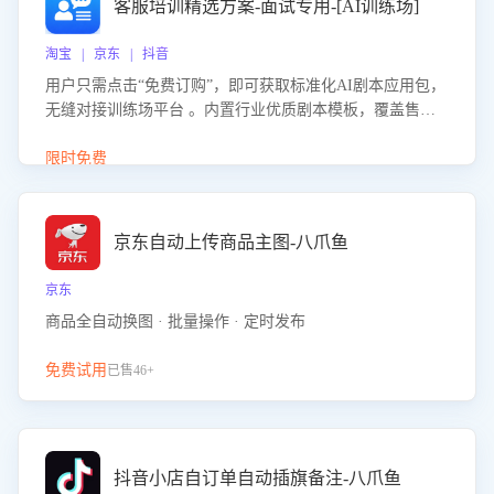
客服培训精选方案-面试专用-[AI训练场]
淘宝 | 京东 | 抖音
用户只需点击“免费订购”，即可获取标准化AI剧本应用包，
无缝对接训练场平台 。内置行业优质剧本模板，覆盖售前
咨询、售后处理等全场景，消除复杂部署流程，节省90%的
初始化时间，助力企业快速启动智能客服训练
限时免费
京东自动上传商品主图-八爪鱼
京东
商品全自动换图 · 批量操作 · 定时发布
免费试用
已售46+
抖音小店自订单自动插旗备注-八爪鱼