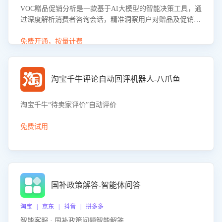
VOC赠品促销分析是一款基于AI大模型的智能决策工具，通
过深度解析消费者咨询会话，精准洞察用户对赠品及促销政
策的真实偏好与需求。该应用可识别高吸引力赠品和热门促
销诉求，帮助企业制定个性化赠品组合策略，优化资源投放
免费开通，按量计费
并淘汰低效赠品，在提升成交转化率的同时有效控制成本，
实现促销效果最大化。
淘宝千牛评论自动回评机器人-八爪鱼
淘宝千牛“待卖家评价”自动评价
免费试用
国补政策解答-智能体问答
淘宝 | 京东 | 抖音 | 拼多多
智能客服 · 国补政策问题智能解答