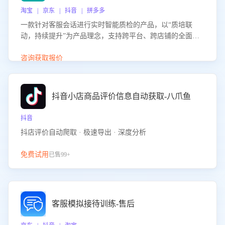
淘宝 | 京东 | 抖音 | 拼多多
一款针对客服会话进行实时智能质检的产品，以“质培联
动，持续提升”为产品理念，支持跨平台、跨店铺的全面、
实时、智能化质检，并根据质检结果形成质培联动，持续提
升客服团队的销服能力。
咨询获取报价
抖音小店商品评价信息自动获取-八爪鱼
抖音
抖店评价自动爬取 · 极速导出 · 深度分析
免费试用
已售99+
客服模拟接待训练-售后