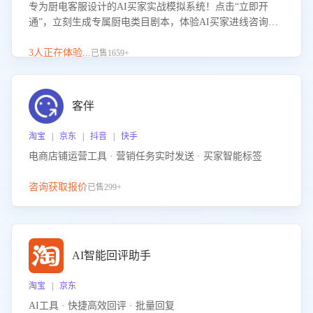
专为厨电客服设计的AI买家实战模拟系统！点击“立即开
通”，立刻生成专属厨电类目剧本，体验AI买家进线咨询真
实场景训练，快速掌握针对家用厨电商品的“功能咨询”等真
实场景应对技巧！
3人正在体验...
已售1659+
客伴
淘宝 | 京东 | 抖音 | 快手
电商店铺运营工具 · 营销任务实时发送 · 买家智能标签
咨询获取报价
已售299+
AI智能回评助手
淘宝 | 京东
AI工具 · 快捷高效回评 · 批量回复