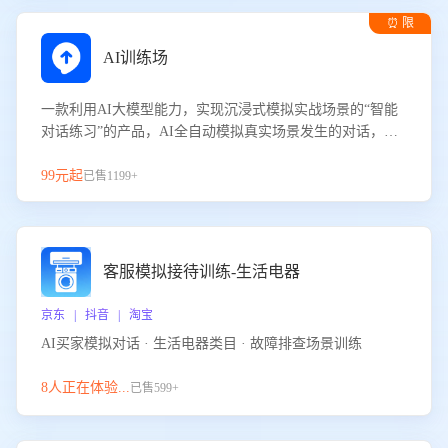
⏰ 限
时试用
AI训练场
一款利用AI大模型能力，实现沉浸式模拟实战场景的“智能
对话练习”的产品，AI全自动模拟真实场景发生的对话，企
业可以帮助员工提升客服接待技巧，持续提升客服团队的销
服能力。
99元起
已售1199+
客服模拟接待训练-生活电器
京东 | 抖音 | 淘宝
AI买家模拟对话 · 生活电器类目 · 故障排查场景训练
8人正在体验...
已售599+