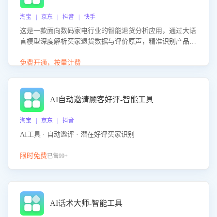
淘宝 | 京东 | 抖音 | 快手
这是一款面向数码家电行业的智能退货分析应用，通过大语
言模型深度解析买家退货数据与评价原声，精准识别产品质
量、描述不符、物流破损等核心退货原因，并输出可落地的
改进建议，通过挖掘用户痛点驱动产品迭代，从根本上降低
免费开通，按量计费
退货率，进而降低因技术差异或服务疏漏导致的退款率。
AI自动邀请顾客好评-智能工具
淘宝 | 京东 | 抖音
AI工具 · 自动邀评 · 潜在好评买家识别
限时免费
已售99+
AI话术大师-智能工具