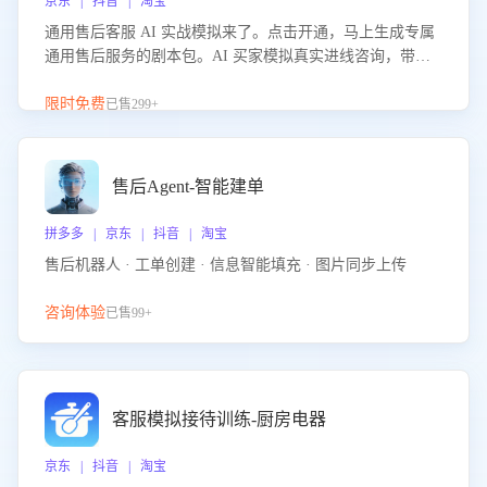
京东 | 抖音 | 淘宝
通用售后客服 AI 实战模拟来了。点击开通，马上生成专属
通用售后服务的剧本包。AI 买家模拟真实进线咨询，带您
的客服团队进行沉浸式训练，快速吃透功能咨询等售后场景
的应对要点，轻松提升服务能力。
限时免费
已售299+
售后Agent-智能建单
拼多多 | 京东 | 抖音 | 淘宝
售后机器人 · 工单创建 · 信息智能填充 · 图片同步上传
咨询体验
已售99+
客服模拟接待训练-厨房电器
京东 | 抖音 | 淘宝