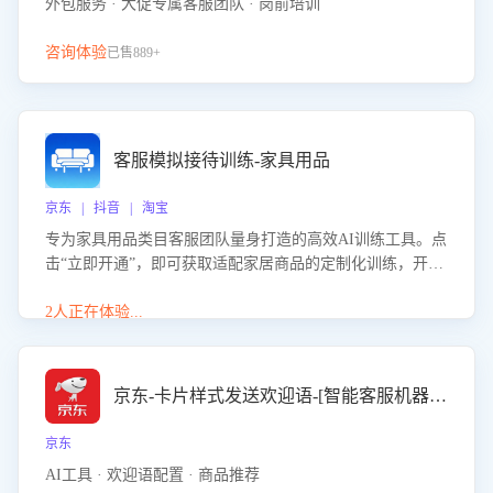
外包服务 · 大促专属客服团队 · 岗前培训
咨询体验
已售889+
客服模拟接待训练-家具用品
京东 | 抖音 | 淘宝
专为家具用品类目客服团队量身打造的高效AI训练工具。点
击“立即开通”，即可获取适配家居商品的定制化训练，开启
模拟真实客户对话的演练。针对性提升客服在家具用品功
能、尺寸参数咨询等高频场景下的专业应对能力。
2人正在体验...
京东-卡片样式发送欢迎语-[智能客服机器人]
京东
AI工具 · 欢迎语配置 · 商品推荐