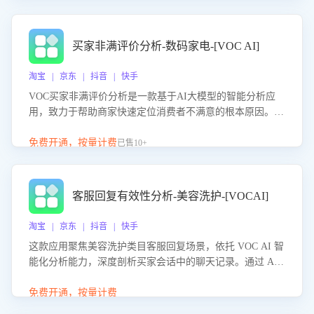
成效。系统可自动生成针对性改进策略，包括沟通话术优
化、流程规范及部门协同建议，从而提升客服团队舆情应对
能力，阻断差评扩散，维护品牌声誉，实现客户满意度的持
买家非满评价分析-数码家电-[VOC AI]
续提升。
淘宝 | 京东 | 抖音 | 快手
VOC买家非满评价分析是一款基于AI大模型的智能分析应
用，致力于帮助商家快速定位消费者不满意的根本原因。该
产品可自动识别非满评价中的关键问题，区别问题是否属于
客服原因或其它部门原因，明确责任归属，提供可落地的改
免费开通，按量计费
已售10+
进建议与策略方向。通过深入挖掘会话内容，商家可针对性
优化服务流程、提升客服质量，并协同相关部门推进体验整
改，有效提升客户满意度和店铺整体服务质量。
客服回复有效性分析-美容洗护-[VOCAI]
淘宝 | 京东 | 抖音 | 快手
这款应用聚焦美容洗护类目客服回复场景，依托 VOC AI 智
能化分析能力，深度剖析买家会话中的聊天记录。通过 AI
大模型精准定位客服在不同场景的理解与回应难点，评判解
答的有效性与完整性，输出针对性改进策略，助力商家快速
免费开通，按量计费
优化快捷话术，提升客服接待响应率与服务质量。