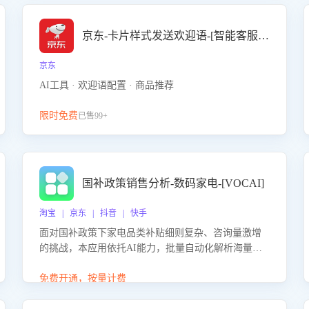
京东-卡片样式发送欢迎语-[智能客服机器人]
京东
AI工具 · 欢迎语配置 · 商品推荐
限时免费
已售99+
国补政策销售分析-数码家电-[VOCAI]
淘宝 | 京东 | 抖音 | 快手
面对国补政策下家电品类补贴细则复杂、咨询量激增
的挑战，本应用依托AI能力，批量自动化解析海量客
户会话，精准识别消费者对能以旧换新、补贴额度等
政策的关注焦点与购买意向，深度洞察决策动因。同
免费开通，按量计费
时全面评估客服团队政策解读准确性与响应效率，定
位服务薄弱环节，为企业提供数据驱动的策略优化建