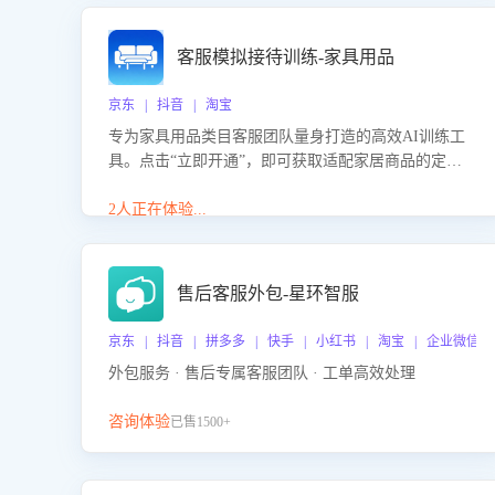
客服模拟接待训练-家具用品
京东 | 抖音 | 淘宝
专为家具用品类目客服团队量身打造的高效AI训练工
具。点击“立即开通”，即可获取适配家居商品的定制
化训练，开启模拟真实客户对话的演练。针对性提升
客服在家具用品功能、尺寸参数咨询等高频场景下的
2人正在体验...
专业应对能力。
售后客服外包-星环智服
京东 | 抖音 | 拼多多 | 快手 | 小红书 | 淘宝 | 企业微信
外包服务 · 售后专属客服团队 · 工单高效处理
咨询体验
已售1500+