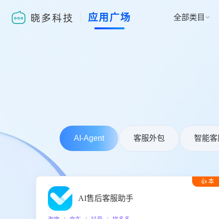
应用广场
全部类目

AI-Agent
客服外包
智能客
👍 本
周推荐
AI售后客服助手