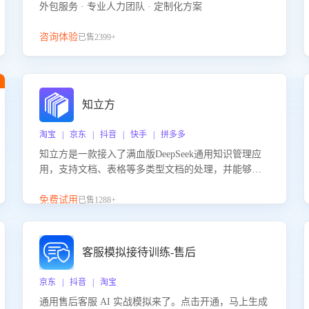
外包服务 · 专业人力团队 · 定制化方案
咨询体验
已售2399+
知立方
淘宝 | 京东 | 抖音 | 快手 | 拼多多
知立方是一款接入了满血版DeepSeek通用知识管理应
用，支持文档、表格等多类型文档的处理，并能够基
于满血版DeepSeek做知识应答。它能够为多种应用场
景提供强大的知识支持，帮助用户高效管理和利用知
免费试用
已售1288+
识资源。通过该产品，用户可以轻松实现文档的上
传、分类、检索，提升知识管理的智能化水平。
客服模拟接待训练-售后
京东 | 抖音 | 淘宝
通用售后客服 AI 实战模拟来了。点击开通，马上生成