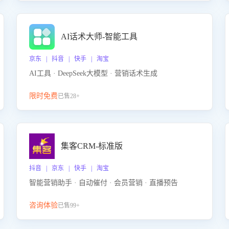
AI话术大师-智能工具
京东 | 抖音 | 快手 | 淘宝
AI工具 · DeepSeek大模型 · 营销话术生成
限时免费
已售28+
集客CRM-标准版
抖音 | 京东 | 快手 | 淘宝
智能营销助手 · 自动催付 · 会员营销 · 直播预告
咨询体验
已售99+