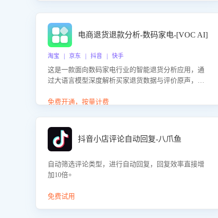
电商退货退款分析-数码家电-[VOC AI]
淘宝 | 京东 | 抖音 | 快手
这是一款面向数码家电行业的智能退货分析应用，通
过大语言模型深度解析买家退货数据与评价原声，精
准识别产品质量、描述不符、物流破损等核心退货原
因，并输出可落地的改进建议，通过挖掘用户痛点驱
免费开通，按量计费
动产品迭代，从根本上降低退货率，进而降低因技术
差异或服务疏漏导致的退款率。
抖音小店评论自动回复-八爪鱼
自动筛选评论类型，进行自动回复，回复效率直接增
加10倍+
免费试用