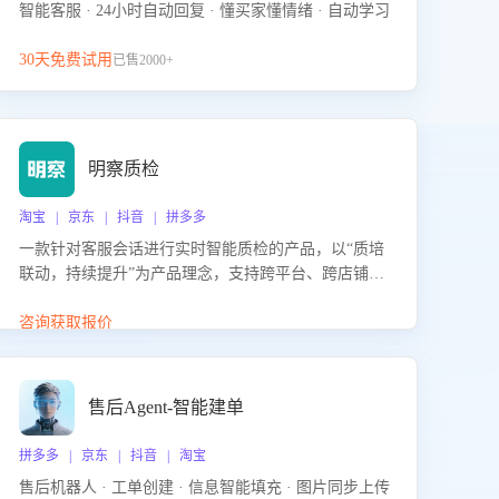
智能客服 · 24小时自动回复 · 懂买家懂情绪 · 自动学习
30天免费试用
已售2000+
明察质检
淘宝 | 京东 | 抖音 | 拼多多
一款针对客服会话进行实时智能质检的产品，以“质培
联动，持续提升”为产品理念，支持跨平台、跨店铺的
全面、实时、智能化质检，并根据质检结果形成质培
联动，持续提升客服团队的销服能力。
咨询获取报价
售后Agent-智能建单
拼多多 | 京东 | 抖音 | 淘宝
售后机器人 · 工单创建 · 信息智能填充 · 图片同步上传