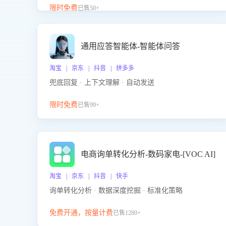
升客服售前转化率。点击 “立即开通”，快速获取影音
限时免费
已售50+
影像类目剧本，一键开启客服培训。
通用应答智能体-智能体问答
淘宝 | 京东 | 抖音 | 拼多多
兜底回复 · 上下文理解 · 自动发送
限时免费
已售99+
电商询单转化分析-数码家电-[VOC AI]
淘宝 | 京东 | 抖音 | 快手
询单转化分析 · 数据深度挖掘 · 标准化策略
免费开通，按量计费
已售1280+