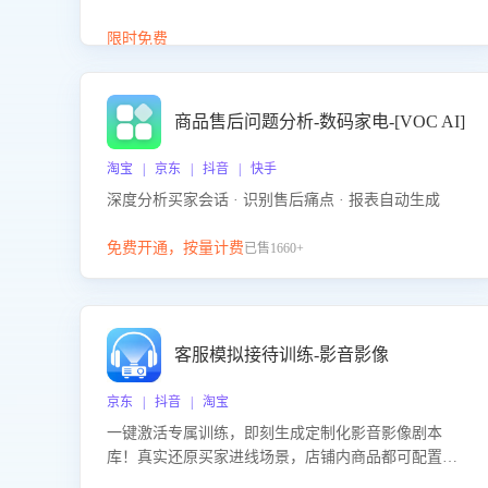
答、商品卖点介绍等智能体提供完整、全面、准确的
商品知识。
限时免费
商品售后问题分析-数码家电-[VOC AI]
淘宝 | 京东 | 抖音 | 快手
深度分析买家会话 · 识别售后痛点 · 报表自动生成
免费开通，按量计费
已售1660+
客服模拟接待训练-影音影像
京东 | 抖音 | 淘宝
一键激活专属训练，即刻生成定制化影音影像剧本
库！真实还原买家进线场景，店铺内商品都可配置到
剧本中进行针对性训练，加强商品知识解答能力，提