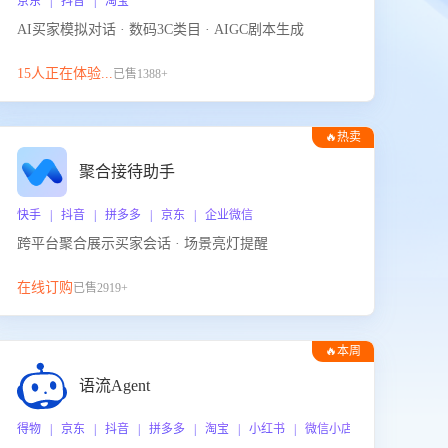
京东 | 抖音 | 淘宝
AI买家模拟对话 · 数码3C类目 · AIGC剧本生成
15人正在体验...
已售1388+
🔥热卖
聚合接待助手
快手 | 抖音 | 拼多多 | 京东 | 企业微信
跨平台聚合展示买家会话 · 场景亮灯提醒
在线订购
已售2919+
🔥本周
热门
语流Agent
 企业微信
得物 | 京东 | 抖音 | 拼多多 | 淘宝 | 小红书 | 微信小店 | 快手 | 唯品