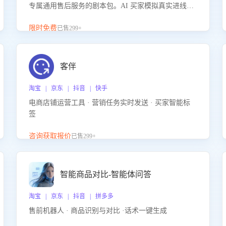
专属通用售后服务的剧本包。AI 买家模拟真实进线咨
询，带您的客服团队进行沉浸式训练，快速吃透功能
咨询等售后场景的应对要点，轻松提升服务能力。
限时免费
已售299+
客伴
淘宝 | 京东 | 抖音 | 快手
电商店铺运营工具 · 营销任务实时发送 · 买家智能标
签
咨询获取报价
已售299+
智能商品对比-智能体问答
淘宝 | 京东 | 抖音 | 拼多多
售前机器人 · 商品识别与对比 ·话术一键生成