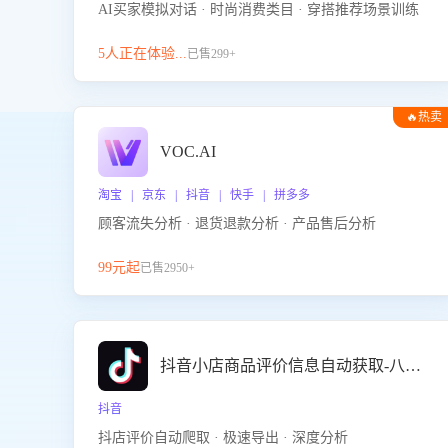
AI买家模拟对话 · 时尚消费类目 · 穿搭推荐场景训练
5人正在体验...
已售299+
🔥热卖
VOC.AI
淘宝 | 京东 | 抖音 | 快手 | 拼多多
顾客流失分析 · 退货退款分析 · 产品售后分析
99元起
已售2950+
抖音小店商品评价信息自动获取-八爪鱼
抖音
抖店评价自动爬取 · 极速导出 · 深度分析