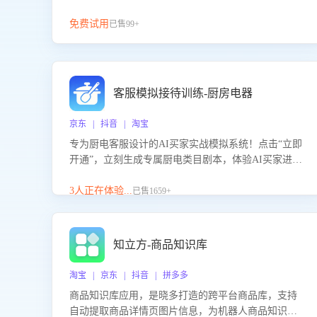
免费试用
已售99+
客服模拟接待训练-厨房电器
京东 | 抖音 | 淘宝
专为厨电客服设计的AI买家实战模拟系统！点击“立即
开通”，立刻生成专属厨电类目剧本，体验AI买家进线
咨询真实场景训练，快速掌握针对家用厨电商品的“功
能咨询”等真实场景应对技巧！
3人正在体验...
已售1659+
知立方-商品知识库
淘宝 | 京东 | 抖音 | 拼多多
商品知识库应用，是晓多打造的跨平台商品库，支持
自动提取商品详情页图片信息，为机器人商品知识问