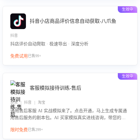
生效中
抖音小店商品评价信息自动获取-八爪鱼
抖音
抖店评价自动爬取 · 极速导出 · 深度分析
免费试用
已售99+
生效中
客服模拟接待训练-售后
京东 | 抖音 | 淘宝
通用售后客服 AI 实战模拟来了。点击开通，马上生成专属通
用售后服务的剧本包。AI 买家模拟真实进线咨询，带您的客
服团队进行沉浸式训练，快速吃透功能咨询等售后场景的应对
限时免费
已售299+
要点，轻松提升服务能力。