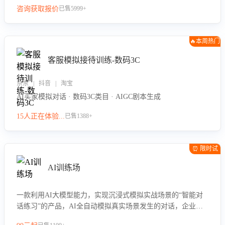
咨询获取报价
已售5999+
🔥本周热门
客服模拟接待训练-数码3C
京东 | 抖音 | 淘宝
AI买家模拟对话 · 数码3C类目 · AIGC剧本生成
15人正在体验...
已售1388+
⏰ 限时试
用
AI训练场
一款利用AI大模型能力，实现沉浸式模拟实战场景的“智能对
话练习”的产品，AI全自动模拟真实场景发生的对话，企业可
以帮助员工提升客服接待技巧，持续提升客服团队的销服能