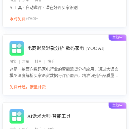
淘宝 | 京东 | 抖音
AI工具 · 自动邀评 · 潜在好评买家识别
限时免费
已售99+
生效中
电商退货退款分析-数码家电-[VOC AI]
淘宝 | 京东 | 抖音 | 快手
这是一款面向数码家电行业的智能退货分析应用，通过大语言
模型深度解析买家退货数据与评价原声，精准识别产品质量、
描述不符、物流破损等核心退货原因，并输出可落地的改进建
免费开通，按量计费
议，通过挖掘用户痛点驱动产品迭代，从根本上降低退货率，
进而降低因技术差异或服务疏漏导致的退款率。
生效中
AI话术大师-智能工具