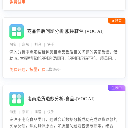
免费试用
🔥热卖
商品售后问题分析-服装鞋包-[VOC AI]
淘宝 | 京东 | 抖音 | 快手
深入分析电商服装鞋包类目商品售后相关问题的买家反馈，借
助 AI 大模型精准识别退货原因，识别因尺码不符、质量问题
等导致的退货原因，给出全方位优化产品与服务的建议，助力
免费开通，按量计费
已售1690+
商家优化产品或服务，实现销售额的显著提升。
生效中
电商退货退款分析-食品-[VOC AI]
淘宝 | 京东 | 抖音 | 快手
专注于电商食品类目，通过会话数据分析成功完成退货退款的
买家反馈，识别具体原因，如质量问题或包装破损等。结合AI