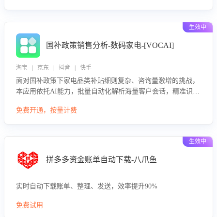
生效中
国补政策销售分析-数码家电-[VOCAI]
淘宝 | 京东 | 抖音 | 快手
面对国补政策下家电品类补贴细则复杂、咨询量激增的挑战，
本应用依托AI能力，批量自动化解析海量客户会话，精准识别
消费者对能以旧换新、补贴额度等政策的关注焦点与购买意
免费开通，按量计费
向，深度洞察决策动因。同时全面评估客服团队政策解读准确
性与响应效率，定位服务薄弱环节，为企业提供数据驱动的策
略优化建议与培训支持，助力提升政策响应速度、客服转化能
生效中
力及销售业绩。
拼多多资金账单自动下载-八爪鱼
实时自动下载账单、整理、发送，效率提升90%
免费试用