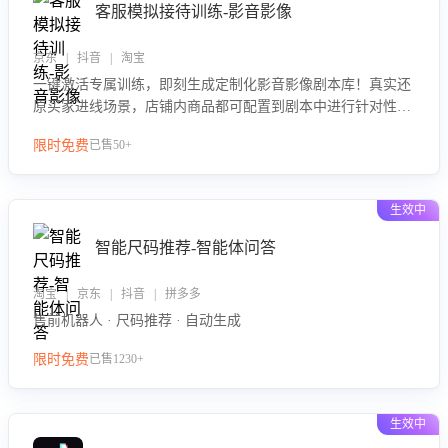
客服模拟接待训练-影音影像
京东 | 抖音 | 淘宝
一键激活专属训练，即刻生成定制化影音影像剧本库！真实还
原买家进线场景，店铺内商品都可配置到剧本中进行针对性训
练，加强商品知识解答能力，提升客服售前转化率。点击 “立
限时免费
已售50+
即开通”，快速获取影音影像类目剧本，一键开启客服培训。
生效中
智能尺码推荐-智能体问答
淘宝 | 京东 | 抖音 | 拼多多
售前机器人 · 尺码推荐 · 自动生成
限时免费
已售1230+
生效中