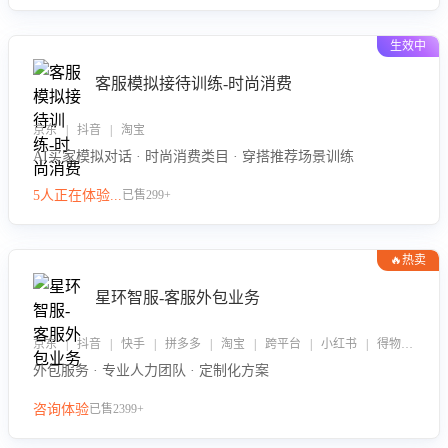
生效中
客服模拟接待训练-时尚消费
京东 | 抖音 | 淘宝
AI买家模拟对话 · 时尚消费类目 · 穿搭推荐场景训练
5人正在体验...
已售299+
🔥热卖
星环智服-客服外包业务
京东 | 抖音 | 快手 | 拼多多 | 淘宝 | 跨平台 | 小红书 | 得物 | 企业微信
外包服务 · 专业人力团队 · 定制化方案
咨询体验
已售2399+