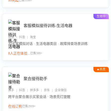
99元起
已售1199+
力。
生效中
客服模拟接待训练-生活电器
京东 | 抖音 | 淘宝
AI买家模拟对话 · 生活电器类目 · 故障排查场景训练
8人正在体验...
已售599+
🔥热卖
聚合接待助手
快手 | 抖音 | 拼多多 | 京东 | 企业微信
跨平台聚合展示买家会话 · 场景亮灯提醒
在线订购
已售2919+