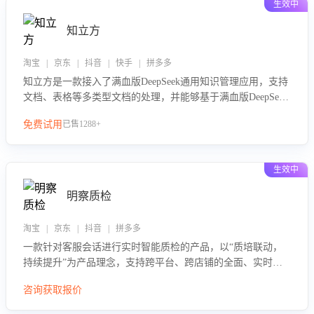
生效中
知立方
淘宝 | 京东 | 抖音 | 快手 | 拼多多
知立方是一款接入了满血版DeepSeek通用知识管理应用，支持
文档、表格等多类型文档的处理，并能够基于满血版DeepSeek
做知识应答。它能够为多种应用场景提供强大的知识支持，帮
免费试用
已售1288+
助用户高效管理和利用知识资源。通过该产品，用户可以轻松
实现文档的上传、分类、检索，提升知识管理的智能化水平。
生效中
明察质检
淘宝 | 京东 | 抖音 | 拼多多
一款针对客服会话进行实时智能质检的产品，以“质培联动，
持续提升”为产品理念，支持跨平台、跨店铺的全面、实时、
智能化质检，并根据质检结果形成质培联动，持续提升客服团
咨询获取报价
队的销服能力。