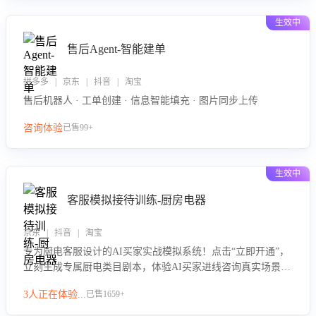
生效中
售后Agent-智能建单
拼多多 | 京东 | 抖音 | 淘宝
售后机器人 · 工单创建 · 信息智能填充 · 图片同步上传
咨询体验
已售99+
生效中
客服模拟接待训练-厨房电器
京东 | 抖音 | 淘宝
专为厨电客服设计的AI买家实战模拟系统！点击“立即开通”，
立刻生成专属厨电类目剧本，体验AI买家进线咨询真实场景训
练，快速掌握针对家用厨电商品的“功能咨询”等真实场景应对
3人正在体验...
已售1659+
技巧！