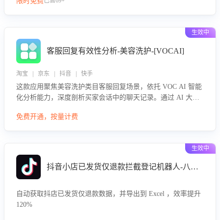
限时免费
已售69+
生效中
客服回复有效性分析-美容洗护-[VOCAI]
淘宝 | 京东 | 抖音 | 快手
这款应用聚焦美容洗护类目客服回复场景，依托 VOC AI 智能
化分析能力，深度剖析买家会话中的聊天记录。通过 AI 大模
型精准定位客服在不同场景的理解与回应难点，评判解答的有
免费开通，按量计费
效性与完整性，输出针对性改进策略，助力商家快速优化快捷
话术，提升客服接待响应率与服务质量。
生效中
抖音小店已发货仅退款拦截登记机器人-八爪鱼
自动获取抖店已发货仅退款数据，并导出到 Excel ，效率提升
120%