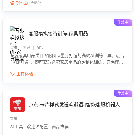
咨询体验
已售889+
生效中
客服模拟接待训练-家具用品
京东 | 抖音 | 淘宝
专为家具用品类目客服团队量身打造的高效AI训练工具。点击
“立即开通”，即可获取适配家居商品的定制化训练，开启模拟
真实客户对话的演练。针对性提升客服在家具用品功能、尺寸
2人正在体验...
参数咨询等高频场景下的专业应对能力。
生效中
京东-卡片样式发送欢迎语-[智能客服机器人]
京东
AI工具 · 欢迎语配置 · 商品推荐