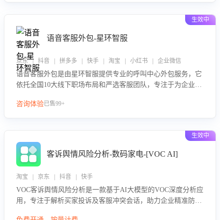
生效中
语音客服外包-星环智服
京东 | 抖音 | 拼多多 | 快手 | 淘宝 | 小红书 | 企业微信
语音客服外包是由星环智服提供专业的呼叫中心外包服务，它
依托全国10大线下职场布局和严选客服团队，专注于为企业提
供高效的语音呼叫解决方案。这项服务旨在通过专业的客服团
咨询体验
已售99+
队和智能工具提升语音客服服务效率和质量，帮助企业实现降
本增效。
生效中
客诉舆情风险分析-数码家电-[VOC AI]
淘宝 | 京东 | 抖音 | 快手
VOC客诉舆情风险分析是一款基于AI大模型的VOC深度分析应
用，专注于解析买家投诉及客服冲突会话，助力企业精准防控
舆情风险。该产品通过智能定位高风险会话、精准判别客户情
免费开通，按量计费