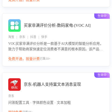
绪、归因争议根源，并客观评估客服应对合理性与成效。系统
可自动生成针对性改进策略，包括沟通话术优化、流程规范及
部门协同建议，从而提升客服团队舆情应对能力，阻断差评扩
生效中
散，维护品牌声誉，实现客户满意度的持续提升。
买家非满评价分析-数码家电-[VOC AI]
淘宝 | 京东 | 抖音 | 快手
VOC买家非满评价分析是一款基于AI大模型的智能分析应用，
致力于帮助商家快速定位消费者不满意的根本原因。该产品可
自动识别非满评价中的关键问题，区别问题是否属于客服原因
免费开通，按量计费
已售10+
或其它部门原因，明确责任归属，提供可落地的改进建议与策
略方向。通过深入挖掘会话内容，商家可针对性优化服务流
程、提升客服质量，并协同相关部门推进体验整改，有效提升
生效中
客户满意度和店铺整体服务质量。
京东-机器人支持富文本消息呈现
京东
问答配置工具 · 字体颜色设置 · 文本加粗