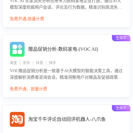
VOC AI 买家流失分析应用专为数码家电企业打造，通过AI大
模型深度挖掘用户会话、评论及行为数据，精准识别高流失风
险客户，并定位流失原因：包括产品质量缺陷、售后响应延
免费开通,按量计费
迟、竞品价格冲击等。系统自动输出可落地的挽回策略，迅速
同步到店铺运营团队。
生效中
赠品促销分析-数码家电-[VOC AI]
淘宝 | 京东 | 抖音 | 快手
VOC赠品促销分析是一款基于AI大模型的智能决策工具，通过
深度解析消费者咨询会话，精准洞察用户对赠品及促销政策的
真实偏好与需求。该应用可识别高吸引力赠品和热门促销诉
免费开通，按量计费
求，帮助企业制定个性化赠品组合策略，优化资源投放并淘汰
低效赠品，在提升成交转化率的同时有效控制成本，实现促销
效果最大化。
生效中
淘宝千牛评论自动回评机器人-八爪鱼