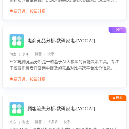
家补贴的会话数据，识别对购买决策的关键因素。通过AI大模
型评估客服在政策宣传、回应及互动中的表现，生成优化策
免费开通，按量计费
略，助力商家利用国补政策提升GMV。
生效中
电商竞品分析-数码家电-[VOC AI]
淘宝 | 京东 | 抖音 | 快手
VOC电商竞品分析是一款基于AI大模型的智能决策工具，专注
于挖掘消费者在咨询中提及的竞品对比与跨平台比价信息。该
应用能够精准识别被频繁对比的竞品品牌、咨询量、商品信
免费开通，按量计费
息，进行多维度交叉对比，并分析消费者的比价行为。通过提
供数据驱动的竞品洞察与差异化策略建议，帮助企业优化营销
话术、突出产品与服务优势，有效提升咨询转化率，避免陷入
🔥热卖
单纯价格竞争，实现精准扬长避短。
顾客流失分析-数码家电-[VOC AI]
京东 | 淘宝 | 抖音 | 拼多多 | 快手