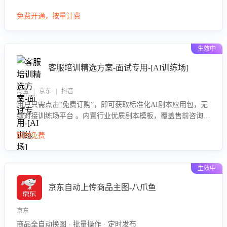
大模型，自动评估客服挽回效果，输出优化策略，助力商家降
免费开通，按量计费
低退款率，提升售后效率。
生效中
客服培训精选方案-面试专用-[AI训练场]
淘宝 | 京东 | 抖音
用户只需点击“免费订购”，即可获取标准化AI剧本应用包，无
缝对接训练场平台 。内置行业优质剧本模板，覆盖售前咨询、
售后处理等全场景，消除复杂部署流程，节省90%的初始化时
限时免费
间，助力企业快速启动智能客服训练
生效中
京东自动上传商品主图-八爪鱼
京东
商品全自动换图 · 批量操作 · 定时发布