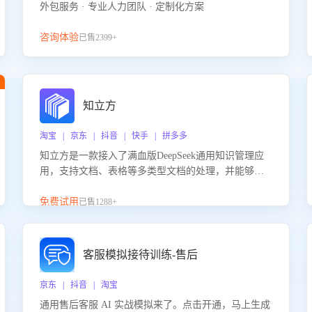
外包服务 · 专业人力团队 · 定制化方案
咨询体验
已售2399+
知立方
淘宝 | 京东 | 抖音 | 快手 | 拼多多
知立方是一款接入了满血版DeepSeek通用知识管理应
用，支持文档、表格等多类型文档的处理，并能够基
于满血版DeepSeek做知识应答。它能够为多种应用场
景提供强大的知识支持，帮助用户高效管理和利用知
免费试用
已售1288+
识资源。通过该产品，用户可以轻松实现文档的上
传、分类、检索，提升知识管理的智能化水平。
客服模拟接待训练-售后
京东 | 抖音 | 淘宝
通用售后客服 AI 实战模拟来了。点击开通，马上生成