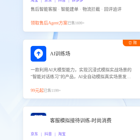
淘宝 | 京东 | 抖音 | 拼多多
售后智能客服 · 智能建单 · 物流拦截 · 回评追评
领取售后Agent方案
已售1699+
⏰ 限
时试用
AI训练场
一款利用AI大模型能力，实现沉浸式模拟实战场景的
“智能对话练习”的产品，AI全自动模拟真实场景发生
的对话，企业可以帮助员工提升客服接待技巧，持续
提升客服团队的销服能力。
99元起
已售1199+
客服模拟接待训练-时尚消费
京东 | 抖音 | 淘宝