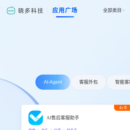
应用广场
全部类目

AI-Agent
客服外包
智能客
👍 本
周推荐
AI售后客服助手