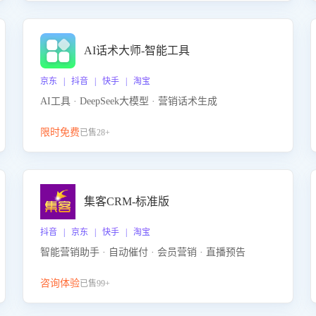
AI话术大师-智能工具
京东 | 抖音 | 快手 | 淘宝
AI工具 · DeepSeek大模型 · 营销话术生成
限时免费
已售28+
集客CRM-标准版
抖音 | 京东 | 快手 | 淘宝
智能营销助手 · 自动催付 · 会员营销 · 直播预告
咨询体验
已售99+