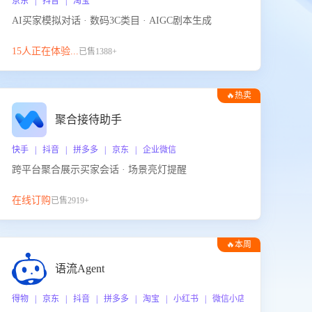
京东 | 抖音 | 淘宝
AI买家模拟对话 · 数码3C类目 · AIGC剧本生成
15人正在体验...
已售1388+
🔥热卖
聚合接待助手
快手 | 抖音 | 拼多多 | 京东 | 企业微信
跨平台聚合展示买家会话 · 场景亮灯提醒
在线订购
已售2919+
🔥本周
热门
语流Agent
 企业微信
得物 | 京东 | 抖音 | 拼多多 | 淘宝 | 小红书 | 微信小店 | 快手 | 唯品