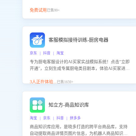
免费试用
已售99+
客服模拟接待训练-厨房电器
京东 | 抖音 | 淘宝
专为厨电客服设计的AI买家实战模拟系统！点击“立即
开通”，立刻生成专属厨电类目剧本，体验AI买家进线
咨询真实场景训练，快速掌握针对家用厨电商品的“功
能咨询”等真实场景应对技巧！
3人正在体验...
已售1659+
知立方-商品知识库
淘宝 | 京东 | 抖音 | 拼多多
商品知识库应用，是晓多打造的跨平台商品库，支持
自动提取商品详情页图片信息，为机器人商品知识问