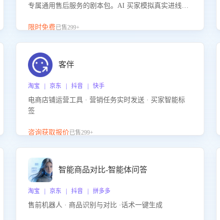
专属通用售后服务的剧本包。AI 买家模拟真实进线咨
询，带您的客服团队进行沉浸式训练，快速吃透功能
咨询等售后场景的应对要点，轻松提升服务能力。
限时免费
已售299+
客伴
淘宝 | 京东 | 抖音 | 快手
电商店铺运营工具 · 营销任务实时发送 · 买家智能标
签
咨询获取报价
已售299+
智能商品对比-智能体问答
淘宝 | 京东 | 抖音 | 拼多多
售前机器人 · 商品识别与对比 ·话术一键生成