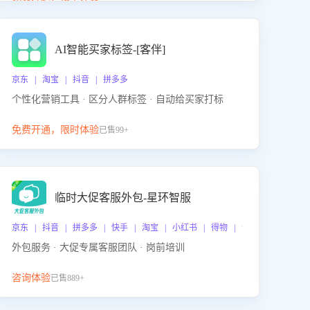
动产品迭代，从根本上降低退货率，进而降低因技术
差异或服务疏漏导致的退款率。
AI智能买家标签-[客伴]
京东 | 淘宝 | 抖音 | 拼多多
个性化营销工具 · 区分人群标签 · 自动给买家打标
免费开通，限时体验
已售99+
临时大促客服外包-星环智服
京东 | 抖音 | 拼多多 | 快手 | 淘宝 | 小红书 | 得物 | 企业微信
外包服务 · 大促专属客服团队 · 岗前培训
咨询体验
已售889+