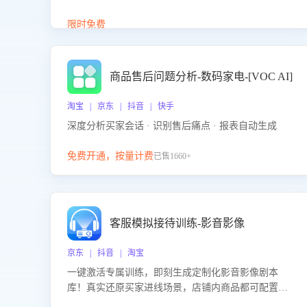
答、商品卖点介绍等智能体提供完整、全面、准确的
商品知识。
限时免费
商品售后问题分析-数码家电-[VOC AI]
淘宝 | 京东 | 抖音 | 快手
深度分析买家会话 · 识别售后痛点 · 报表自动生成
免费开通，按量计费
已售1660+
客服模拟接待训练-影音影像
京东 | 抖音 | 淘宝
一键激活专属训练，即刻生成定制化影音影像剧本
库！真实还原买家进线场景，店铺内商品都可配置到
剧本中进行针对性训练，加强商品知识解答能力，提