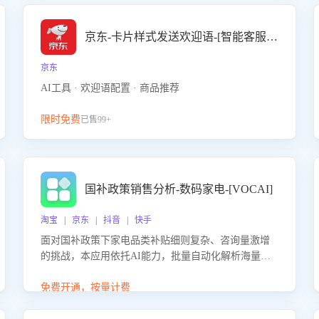
京东-卡片样式发送欢迎语-[智能客服机器人]
京东
AI工具 · 欢迎语配置 · 商品推荐
限时免费
已售99+
国补政策销售分析-数码家电-[VOCAI]
淘宝 | 京东 | 抖音 | 快手
面对国补政策下家电品类补贴细则复杂、咨询量激增
的挑战，本应用依托AI能力，批量自动化解析海量客
户会话，精准识别消费者对能以旧换新、补贴额度等
政策的关注焦点与购买意向，深度洞察决策动因。同
免费开通，按量计费
时全面评估客服团队政策解读准确性与响应效率，定
位服务薄弱环节，为企业提供数据驱动的策略优化建