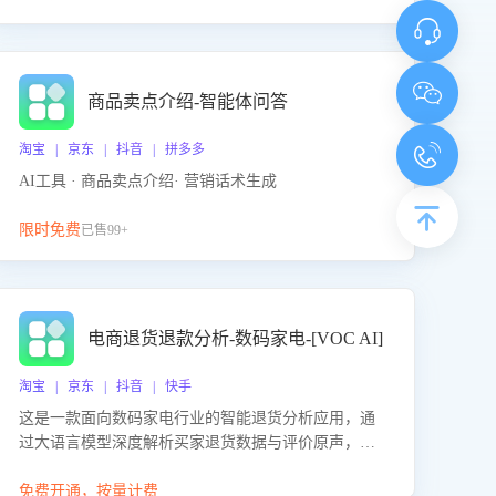
商品卖点介绍-智能体问答
淘宝 | 京东 | 抖音 | 拼多多
AI工具 · 商品卖点介绍· 营销话术生成
限时免费
已售99+
电商退货退款分析-数码家电-[VOC AI]
淘宝 | 京东 | 抖音 | 快手
这是一款面向数码家电行业的智能退货分析应用，通
过大语言模型深度解析买家退货数据与评价原声，精
准识别产品质量、描述不符、物流破损等核心退货原
因，并输出可落地的改进建议，通过挖掘用户痛点驱
免费开通，按量计费