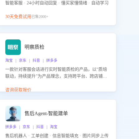
智能客服 · 24小时自动回复 · 懂买家懂情绪 · 自动学习
30天免费试用
已售2000+
明察质检
淘宝 | 京东 | 抖音 | 拼多多
一款针对客服会话进行实时智能质检的产品，以“质培
联动，持续提升”为产品理念，支持跨平台、跨店铺的
全面、实时、智能化质检，并根据质检结果形成质培
联动，持续提升客服团队的销服能力。
咨询获取报价
售后Agent-智能建单
拼多多 | 京东 | 抖音 | 淘宝
售后机器人 · 工单创建 · 信息智能填充 · 图片同步上传