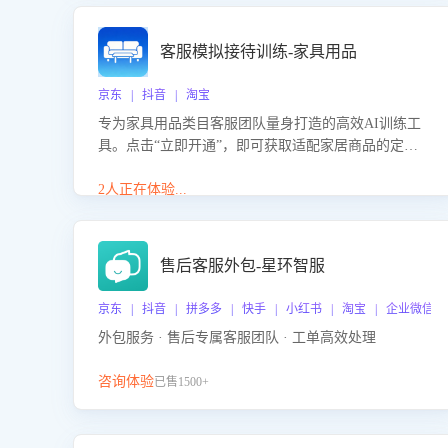
客服模拟接待训练-家具用品
京东 | 抖音 | 淘宝
专为家具用品类目客服团队量身打造的高效AI训练工
具。点击“立即开通”，即可获取适配家居商品的定制
化训练，开启模拟真实客户对话的演练。针对性提升
客服在家具用品功能、尺寸参数咨询等高频场景下的
2人正在体验...
专业应对能力。
售后客服外包-星环智服
京东 | 抖音 | 拼多多 | 快手 | 小红书 | 淘宝 | 企业微信
外包服务 · 售后专属客服团队 · 工单高效处理
咨询体验
已售1500+