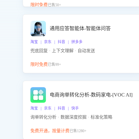
升客服售前转化率。点击 “立即开通”，快速获取影音
限时免费
已售50+
影像类目剧本，一键开启客服培训。
通用应答智能体-智能体问答
淘宝 | 京东 | 抖音 | 拼多多
兜底回复 · 上下文理解 · 自动发送
限时免费
已售99+
电商询单转化分析-数码家电-[VOC AI]
淘宝 | 京东 | 抖音 | 快手
询单转化分析 · 数据深度挖掘 · 标准化策略
免费开通，按量计费
已售1280+