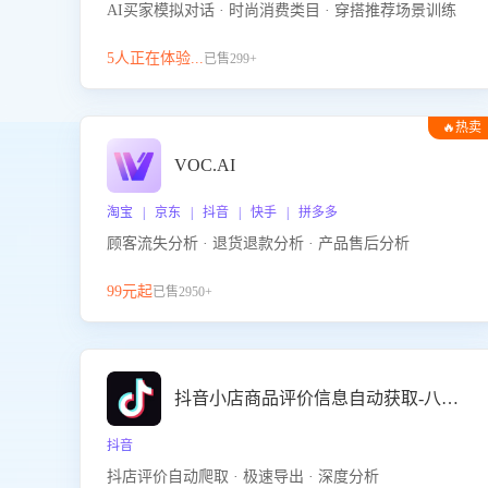
AI买家模拟对话 · 时尚消费类目 · 穿搭推荐场景训练
5人正在体验...
已售299+
🔥热卖
VOC.AI
淘宝 | 京东 | 抖音 | 快手 | 拼多多
顾客流失分析 · 退货退款分析 · 产品售后分析
99元起
已售2950+
抖音小店商品评价信息自动获取-八爪鱼
抖音
抖店评价自动爬取 · 极速导出 · 深度分析