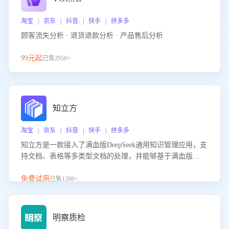
淘宝 | 京东 | 抖音 | 快手 | 拼多多
顾客流失分析 · 退货退款分析 · 产品售后分析
99元起
已售2950+
知立方
淘宝 | 京东 | 抖音 | 快手 | 拼多多
知立方是一款接入了满血版DeepSeek通用知识管理应用，支
持文档、表格等多类型文档的处理，并能够基于满血版
DeepSeek做知识应答。它能够为多种应用场景提供强大的知
识支持，帮助用户高效管理和利用知识资源。通过该产品，
免费试用
已售1288+
用户可以轻松实现文档的上传、分类、检索，提升知识管理
的智能化水平。
明察质检