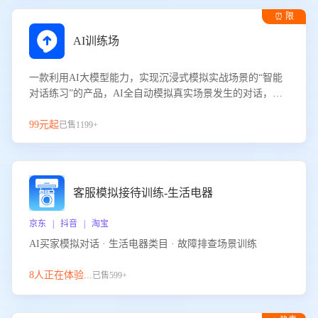
⏰ 限
时试用
AI训练场
一款利用AI大模型能力，实现沉浸式模拟实战场景的“智能
对话练习”的产品，AI全自动模拟真实场景发生的对话，企
业可以帮助员工提升客服接待技巧，持续提升客服团队的销
服能力。
99元起
已售1199+
客服模拟接待训练-生活电器
京东 | 抖音 | 淘宝
AI买家模拟对话 · 生活电器类目 · 故障排查场景训练
8人正在体验...
已售599+