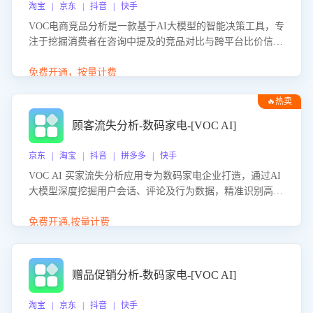
淘宝 | 京东 | 抖音 | 快手
VOC电商竞品分析是一款基于AI大模型的智能决策工具，专
注于挖掘消费者在咨询中提及的竞品对比与跨平台比价信
息。该应用能够精准识别被频繁对比的竞品品牌、咨询量、
商品信息，进行多维度交叉对比，并分析消费者的比价行
免费开通，按量计费
为。通过提供数据驱动的竞品洞察与差异化策略建议，帮助
🔥热卖
企业优化营销话术、突出产品与服务优势，有效提升咨询转
化率，避免陷入单纯价格竞争，实现精准扬长避短。
顾客流失分析-数码家电-[VOC AI]
京东 | 淘宝 | 抖音 | 拼多多 | 快手
VOC AI 买家流失分析应用专为数码家电企业打造，通过AI
大模型深度挖掘用户会话、评论及行为数据，精准识别高流
失风险客户，并定位流失原因：包括产品质量缺陷、售后响
应延迟、竞品价格冲击等。系统自动输出可落地的挽回策
免费开通,按量计费
略，迅速同步到店铺运营团队。
赠品促销分析-数码家电-[VOC AI]
淘宝 | 京东 | 抖音 | 快手