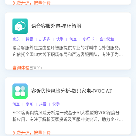
购买意向，深度洞察决策动因。同时全面评估客服团队政策
免费开通，按量计费
解读准确性与响应效率，定位服务薄弱环节，为企业提供数
据驱动的策略优化建议与培训支持，助力提升政策响应速
度、客服转化能力及销售业绩。
语音客服外包-星环智服
京东 | 抖音 | 拼多多 | 快手 | 淘宝 | 小红书 | 企业微信
语音客服外包是由星环智服提供专业的呼叫中心外包服务，
它依托全国10大线下职场布局和严选客服团队，专注于为企
业提供高效的语音呼叫解决方案。这项服务旨在通过专业的
客服团队和智能工具提升语音客服服务效率和质量，帮助企
咨询体验
已售99+
业实现降本增效。
客诉舆情风险分析-数码家电-[VOC AI]
淘宝 | 京东 | 抖音 | 快手
VOC客诉舆情风险分析是一款基于AI大模型的VOC深度分
析应用，专注于解析买家投诉及客服冲突会话，助力企业精
准防控舆情风险。该产品通过智能定位高风险会话、精准判
别客户情绪、归因争议根源，并客观评估客服应对合理性与
免费开通，按量计费