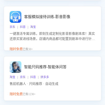
客服模拟接待训练-影音影像
京东 | 抖音 | 淘宝
一键激活专属训练，即刻生成定制化影音影像剧本库！真实
还原买家进线场景，店铺内商品都可配置到剧本中进行针对
性训练，加强商品知识解答能力，提升客服售前转化率。点
击 “立即开通”，快速获取影音影像类目剧本，一键开启客服
限时免费
已售50+
培训。
智能尺码推荐-智能体问答
淘宝 | 京东 | 抖音 | 拼多多
售前机器人 · 尺码推荐 · 自动生成
限时免费
已售1230+