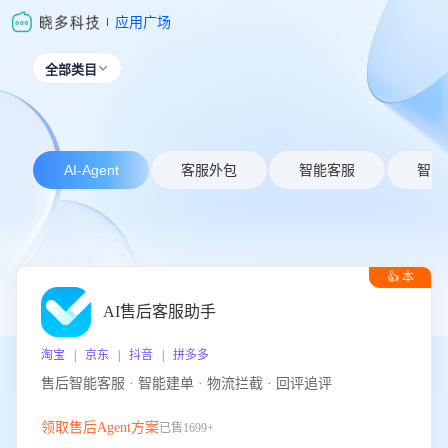
应用广场
全部类目

AI-Agent
客服外包
智能客服
智能
👍 本
周推荐
AI售后客服助手
淘宝 | 京东 | 抖音 | 拼多多
售后智能客服 · 智能建单 · 物流拦截 · 回评追评
领取售后Agent方案
已售1699+