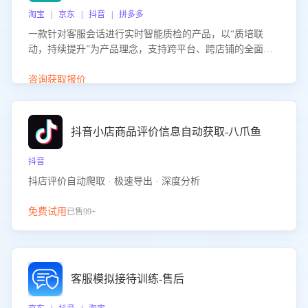
淘宝 | 京东 | 抖音 | 拼多多
一款针对客服会话进行实时智能质检的产品，以“质培联
动，持续提升”为产品理念，支持跨平台、跨店铺的全面、
实时、智能化质检，并根据质检结果形成质培联动，持续提
升客服团队的销服能力。
咨询获取报价
抖音小店商品评价信息自动获取-八爪鱼
抖音
抖店评价自动爬取 · 极速导出 · 深度分析
免费试用
已售99+
客服模拟接待训练-售后