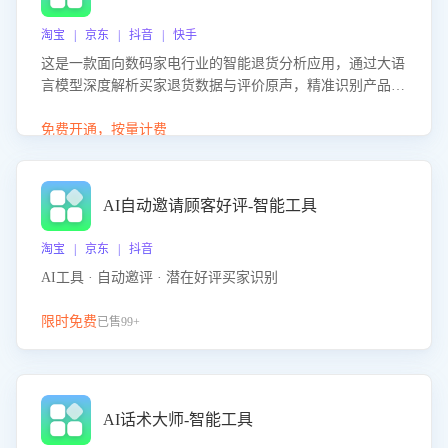
淘宝 | 京东 | 抖音 | 快手
这是一款面向数码家电行业的智能退货分析应用，通过大语
言模型深度解析买家退货数据与评价原声，精准识别产品质
量、描述不符、物流破损等核心退货原因，并输出可落地的
改进建议，通过挖掘用户痛点驱动产品迭代，从根本上降低
免费开通，按量计费
退货率，进而降低因技术差异或服务疏漏导致的退款率。
AI自动邀请顾客好评-智能工具
淘宝 | 京东 | 抖音
AI工具 · 自动邀评 · 潜在好评买家识别
限时免费
已售99+
AI话术大师-智能工具