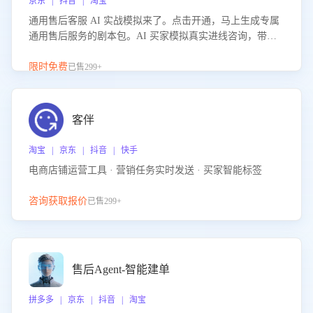
京东 | 抖音 | 淘宝
通用售后客服 AI 实战模拟来了。点击开通，马上生成专属
通用售后服务的剧本包。AI 买家模拟真实进线咨询，带您
的客服团队进行沉浸式训练，快速吃透功能咨询等售后场景
的应对要点，轻松提升服务能力。
限时免费
已售299+
客伴
淘宝 | 京东 | 抖音 | 快手
电商店铺运营工具 · 营销任务实时发送 · 买家智能标签
咨询获取报价
已售299+
售后Agent-智能建单
拼多多 | 京东 | 抖音 | 淘宝