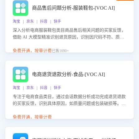
商品售后问题分析-服装鞋包-[VOC AI]
淘宝 | 京东 | 抖音 | 快手
深入分析电商服装鞋包类目商品售后相关问题的买家反馈，
借助 AI 大模型精准识别退货原因，识别因尺码不符、质量
问题等导致的退货原因，给出全方位优化产品与服务的建
议，助力商家优化产品或服务，实现销售额的显著提升。
免费开通，按量计费
已售1690+
电商退货退款分析-食品-[VOC AI]
淘宝 | 京东 | 抖音 | 快手
专注于电商食品类目，通过会话数据分析成功完成退货退款
的买家反馈，识别具体原因，如质量问题或包装破损等。结
合AI大模型，自动评估客服挽回效果，输出优化策略，助力
商家降低退款率，提升售后效率。
免费开通，按量计费