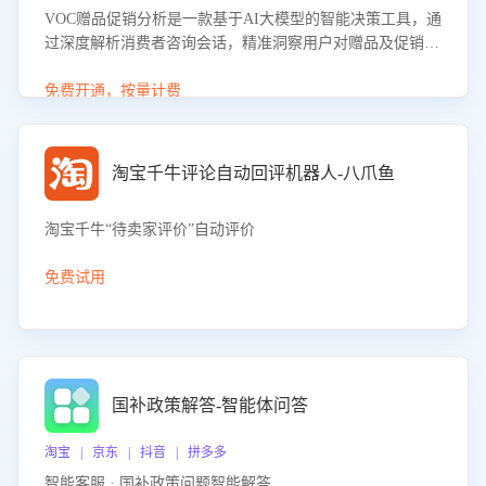
VOC赠品促销分析是一款基于AI大模型的智能决策工具，通
过深度解析消费者咨询会话，精准洞察用户对赠品及促销政
策的真实偏好与需求。该应用可识别高吸引力赠品和热门促
销诉求，帮助企业制定个性化赠品组合策略，优化资源投放
免费开通，按量计费
并淘汰低效赠品，在提升成交转化率的同时有效控制成本，
实现促销效果最大化。
淘宝千牛评论自动回评机器人-八爪鱼
淘宝千牛“待卖家评价”自动评价
免费试用
国补政策解答-智能体问答
淘宝 | 京东 | 抖音 | 拼多多
智能客服 · 国补政策问题智能解答