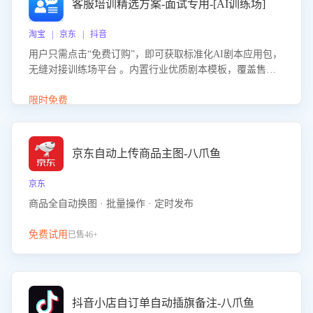
客服培训精选方案-面试专用-[AI训练场]
淘宝 | 京东 | 抖音
用户只需点击“免费订购”，即可获取标准化AI剧本应用包，
无缝对接训练场平台 。内置行业优质剧本模板，覆盖售前
咨询、售后处理等全场景，消除复杂部署流程，节省90%的
初始化时间，助力企业快速启动智能客服训练
限时免费
京东自动上传商品主图-八爪鱼
京东
商品全自动换图 · 批量操作 · 定时发布
免费试用
已售46+
抖音小店自订单自动插旗备注-八爪鱼