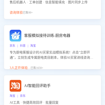
售后机器人 · 工单创建 · 信息智能填充 · 图片同步上传
咨询体验
已售99+
客服模拟接待训练-厨房电器
京东 | 抖音 | 淘宝
专为厨电客服设计的AI买家实战模拟系统！点击“立即开
通”，立刻生成专属厨电类目剧本，体验AI买家进线咨询真
实场景训练，快速掌握针对家用厨电商品的“功能咨询”等真
实场景应对技巧！
3人正在体验...
已售1659+
AI智能回评助手
淘宝 | 京东
AI工具 · 快捷高效回评 · 批量回复