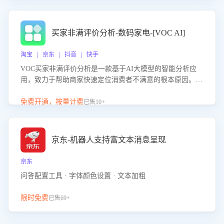
成效。系统可自动生成针对性改进策略，包括沟通话术优
化、流程规范及部门协同建议，从而提升客服团队舆情应对
能力，阻断差评扩散，维护品牌声誉，实现客户满意度的持
买家非满评价分析-数码家电-[VOC AI]
续提升。
淘宝 | 京东 | 抖音 | 快手
VOC买家非满评价分析是一款基于AI大模型的智能分析应
用，致力于帮助商家快速定位消费者不满意的根本原因。该
产品可自动识别非满评价中的关键问题，区别问题是否属于
客服原因或其它部门原因，明确责任归属，提供可落地的改
免费开通，按量计费
已售10+
进建议与策略方向。通过深入挖掘会话内容，商家可针对性
优化服务流程、提升客服质量，并协同相关部门推进体验整
改，有效提升客户满意度和店铺整体服务质量。
京东-机器人支持富文本消息呈现
京东
问答配置工具 · 字体颜色设置 · 文本加粗
限时免费
已售69+