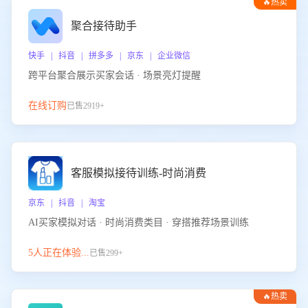
🔥热卖
聚合接待助手
快手 | 抖音 | 拼多多 | 京东 | 企业微信
跨平台聚合展示买家会话 · 场景亮灯提醒
在线订购
已售2919+
客服模拟接待训练-时尚消费
京东 | 抖音 | 淘宝
AI买家模拟对话 · 时尚消费类目 · 穿搭推荐场景训练
5人正在体验...
已售299+
🔥热卖