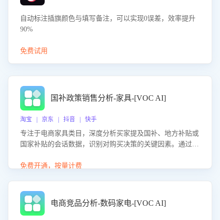
自动标注插旗颜色与填写备注，可以实现0误差，效率提升
90%
免费试用
国补政策销售分析-家具-[VOC AI]
淘宝 | 京东 | 抖音 | 快手
专注于电商家具类目，深度分析买家提及国补、地方补贴或
国家补贴的会话数据，识别对购买决策的关键因素。通过AI
大模型评估客服在政策宣传、回应及互动中的表现，生成优
化策略，助力商家利用国补政策提升GMV。
免费开通，按量计费
电商竞品分析-数码家电-[VOC AI]