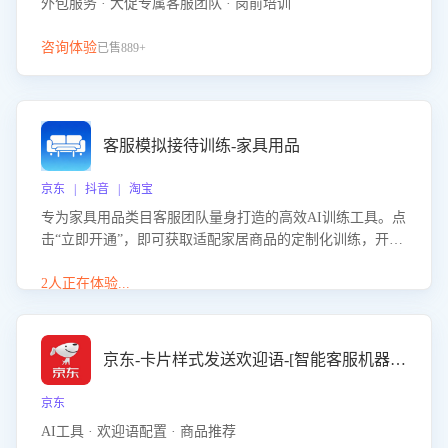
外包服务 · 大促专属客服团队 · 岗前培训
咨询体验
已售889+
客服模拟接待训练-家具用品
京东 | 抖音 | 淘宝
专为家具用品类目客服团队量身打造的高效AI训练工具。点
击“立即开通”，即可获取适配家居商品的定制化训练，开启
模拟真实客户对话的演练。针对性提升客服在家具用品功
能、尺寸参数咨询等高频场景下的专业应对能力。
2人正在体验...
京东-卡片样式发送欢迎语-[智能客服机器人]
京东
AI工具 · 欢迎语配置 · 商品推荐