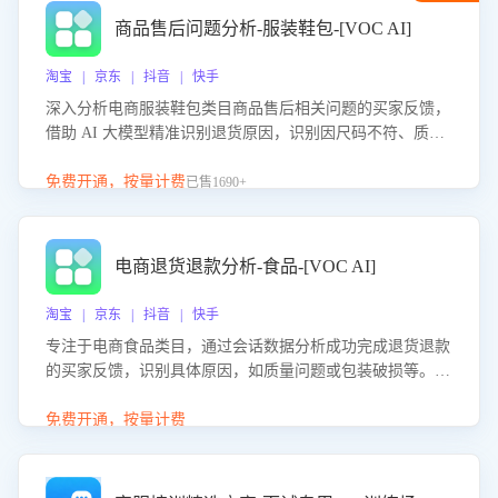
商品售后问题分析-服装鞋包-[VOC AI]
淘宝 | 京东 | 抖音 | 快手
深入分析电商服装鞋包类目商品售后相关问题的买家反馈，
借助 AI 大模型精准识别退货原因，识别因尺码不符、质量
问题等导致的退货原因，给出全方位优化产品与服务的建
议，助力商家优化产品或服务，实现销售额的显著提升。
免费开通，按量计费
已售1690+
电商退货退款分析-食品-[VOC AI]
淘宝 | 京东 | 抖音 | 快手
专注于电商食品类目，通过会话数据分析成功完成退货退款
的买家反馈，识别具体原因，如质量问题或包装破损等。结
合AI大模型，自动评估客服挽回效果，输出优化策略，助力
商家降低退款率，提升售后效率。
免费开通，按量计费