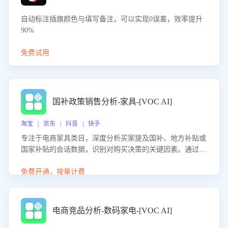
自动标注插旗颜色与填写备注，可以实现0误差，效率提升
90%
免费试用
国补政策销售分析-家具-[VOC AI]
淘宝 | 京东 | 抖音 | 快手
专注于电商家具类目，深度分析买家提及国补、地方补贴或
国家补贴的会话数据，识别对购买决策的关键因素。通过AI
大模型评估客服在政策宣传、回应及互动中的表现，生成优
化策略，助力商家利用国补政策提升GMV。
免费开通，按量计费
电商竞品分析-数码家电-[VOC AI]