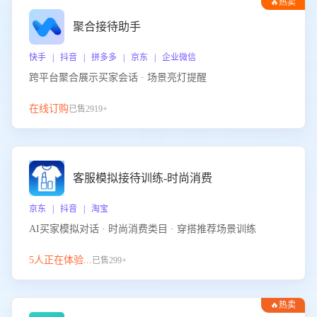
🔥热卖
聚合接待助手
快手 | 抖音 | 拼多多 | 京东 | 企业微信
跨平台聚合展示买家会话 · 场景亮灯提醒
在线订购
已售2919+
客服模拟接待训练-时尚消费
京东 | 抖音 | 淘宝
AI买家模拟对话 · 时尚消费类目 · 穿搭推荐场景训练
5人正在体验...
已售299+
🔥热卖