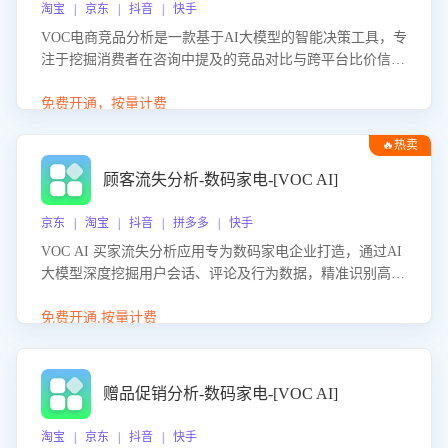
淘宝 | 京东 | 抖音 | 快手
VOC电商竞品分析是一款基于AI大模型的智能决策工具，专
注于挖掘消费者在咨询中提及的竞品对比与跨平台比价信
息。该应用能够精准识别被频繁对比的竞品品牌、咨询量、
商品信息，进行多维度交叉对比，并分析消费者的比价行
免费开通，按量计费
为。通过提供数据驱动的竞品洞察与差异化策略建议，帮助
🔥热卖
企业优化营销话术、突出产品与服务优势，有效提升咨询转
化率，避免陷入单纯价格竞争，实现精准扬长避短。
顾客流失分析-数码家电-[VOC AI]
京东 | 淘宝 | 抖音 | 拼多多 | 快手
VOC AI 买家流失分析应用专为数码家电企业打造，通过AI
大模型深度挖掘用户会话、评论及行为数据，精准识别高流
失风险客户，并定位流失原因：包括产品质量缺陷、售后响
应延迟、竞品价格冲击等。系统自动输出可落地的挽回策
免费开通,按量计费
略，迅速同步到店铺运营团队。
赠品促销分析-数码家电-[VOC AI]
淘宝 | 京东 | 抖音 | 快手