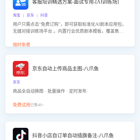
客服培训精选方案-面试专用-[AI训练场]
淘宝 | 京东 | 抖音
用户只需点击“免费订购”，即可获取标准化AI剧本应用包，
无缝对接训练场平台 。内置行业优质剧本模板，覆盖售前
咨询、售后处理等全场景，消除复杂部署流程，节省90%的
初始化时间，助力企业快速启动智能客服训练
限时免费
京东自动上传商品主图-八爪鱼
京东
商品全自动换图 · 批量操作 · 定时发布
免费试用
已售46+
抖音小店自订单自动插旗备注-八爪鱼