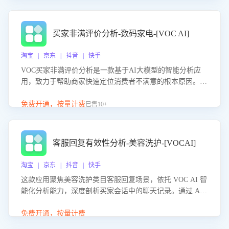
成效。系统可自动生成针对性改进策略，包括沟通话术优
化、流程规范及部门协同建议，从而提升客服团队舆情应对
能力，阻断差评扩散，维护品牌声誉，实现客户满意度的持
买家非满评价分析-数码家电-[VOC AI]
续提升。
淘宝 | 京东 | 抖音 | 快手
VOC买家非满评价分析是一款基于AI大模型的智能分析应
用，致力于帮助商家快速定位消费者不满意的根本原因。该
产品可自动识别非满评价中的关键问题，区别问题是否属于
客服原因或其它部门原因，明确责任归属，提供可落地的改
免费开通，按量计费
已售10+
进建议与策略方向。通过深入挖掘会话内容，商家可针对性
优化服务流程、提升客服质量，并协同相关部门推进体验整
改，有效提升客户满意度和店铺整体服务质量。
客服回复有效性分析-美容洗护-[VOCAI]
淘宝 | 京东 | 抖音 | 快手
这款应用聚焦美容洗护类目客服回复场景，依托 VOC AI 智
能化分析能力，深度剖析买家会话中的聊天记录。通过 AI
大模型精准定位客服在不同场景的理解与回应难点，评判解
答的有效性与完整性，输出针对性改进策略，助力商家快速
免费开通，按量计费
优化快捷话术，提升客服接待响应率与服务质量。