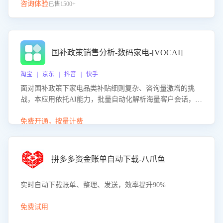
咨询体验
已售1500+
国补政策销售分析-数码家电-[VOCAI]
淘宝 | 京东 | 抖音 | 快手
面对国补政策下家电品类补贴细则复杂、咨询量激增的挑
战，本应用依托AI能力，批量自动化解析海量客户会话，精
准识别消费者对能以旧换新、补贴额度等政策的关注焦点与
购买意向，深度洞察决策动因。同时全面评估客服团队政策
免费开通，按量计费
解读准确性与响应效率，定位服务薄弱环节，为企业提供数
据驱动的策略优化建议与培训支持，助力提升政策响应速
度、客服转化能力及销售业绩。
拼多多资金账单自动下载-八爪鱼
实时自动下载账单、整理、发送，效率提升90%
免费试用