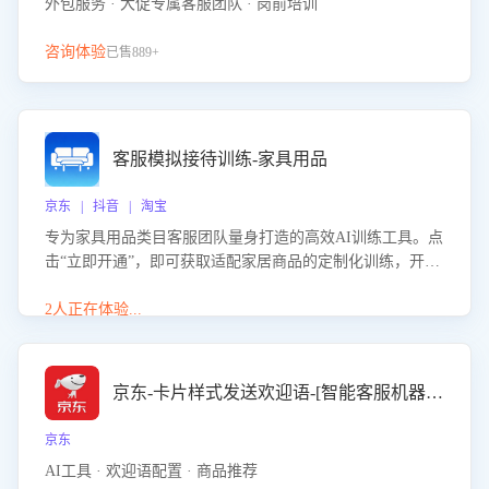
外包服务 · 大促专属客服团队 · 岗前培训
咨询体验
已售889+
客服模拟接待训练-家具用品
京东 | 抖音 | 淘宝
专为家具用品类目客服团队量身打造的高效AI训练工具。点
击“立即开通”，即可获取适配家居商品的定制化训练，开启
模拟真实客户对话的演练。针对性提升客服在家具用品功
能、尺寸参数咨询等高频场景下的专业应对能力。
2人正在体验...
京东-卡片样式发送欢迎语-[智能客服机器人]
京东
AI工具 · 欢迎语配置 · 商品推荐