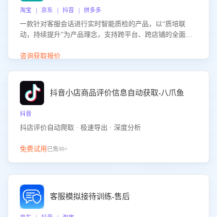
淘宝 | 京东 | 抖音 | 拼多多
一款针对客服会话进行实时智能质检的产品，以“质培联
动，持续提升”为产品理念，支持跨平台、跨店铺的全面、
实时、智能化质检，并根据质检结果形成质培联动，持续提
升客服团队的销服能力。
咨询获取报价
抖音小店商品评价信息自动获取-八爪鱼
抖音
抖店评价自动爬取 · 极速导出 · 深度分析
免费试用
已售99+
客服模拟接待训练-售后