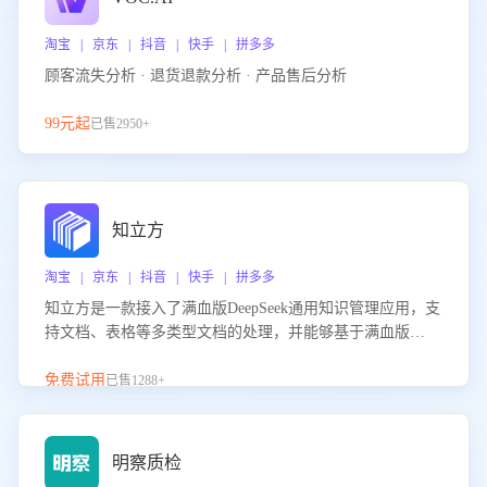
淘宝 | 京东 | 抖音 | 快手 | 拼多多
顾客流失分析 · 退货退款分析 · 产品售后分析
99元起
已售2950+
知立方
淘宝 | 京东 | 抖音 | 快手 | 拼多多
知立方是一款接入了满血版DeepSeek通用知识管理应用，支
持文档、表格等多类型文档的处理，并能够基于满血版
DeepSeek做知识应答。它能够为多种应用场景提供强大的知
识支持，帮助用户高效管理和利用知识资源。通过该产品，
免费试用
已售1288+
用户可以轻松实现文档的上传、分类、检索，提升知识管理
的智能化水平。
明察质检