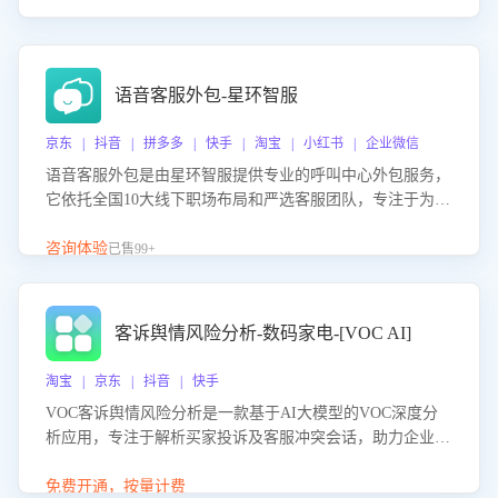
语音客服外包-星环智服
京东 | 抖音 | 拼多多 | 快手 | 淘宝 | 小红书 | 企业微信
语音客服外包是由星环智服提供专业的呼叫中心外包服务，
它依托全国10大线下职场布局和严选客服团队，专注于为企
业提供高效的语音呼叫解决方案。这项服务旨在通过专业的
客服团队和智能工具提升语音客服服务效率和质量，帮助企
咨询体验
已售99+
业实现降本增效。
客诉舆情风险分析-数码家电-[VOC AI]
淘宝 | 京东 | 抖音 | 快手
VOC客诉舆情风险分析是一款基于AI大模型的VOC深度分
析应用，专注于解析买家投诉及客服冲突会话，助力企业精
准防控舆情风险。该产品通过智能定位高风险会话、精准判
别客户情绪、归因争议根源，并客观评估客服应对合理性与
免费开通，按量计费