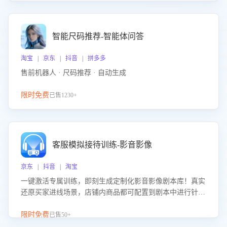
智能尺码推荐-智能体问答
淘宝 | 京东 | 抖音 | 拼多多
售前机器人 · 尺码推荐 · 自动生成
限时免费
已售1230+
客服模拟接待训练-影音影像
京东 | 抖音 | 淘宝
一键激活专属训练，即刻生成定制化影音影像剧本库！真实
还原买家进线场景，店铺内商品都可配置到剧本中进行针对
性训练，加强商品知识解答能力，提升客服售前转化率。点
击 “立即开通”，快速获取影音影像类目剧本，一键开启客服
限时免费
已售50+
培训。