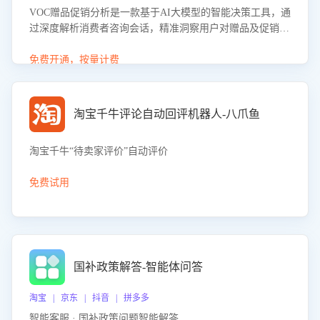
VOC赠品促销分析是一款基于AI大模型的智能决策工具，通
过深度解析消费者咨询会话，精准洞察用户对赠品及促销政
策的真实偏好与需求。该应用可识别高吸引力赠品和热门促
销诉求，帮助企业制定个性化赠品组合策略，优化资源投放
免费开通，按量计费
并淘汰低效赠品，在提升成交转化率的同时有效控制成本，
实现促销效果最大化。
淘宝千牛评论自动回评机器人-八爪鱼
淘宝千牛“待卖家评价”自动评价
免费试用
国补政策解答-智能体问答
淘宝 | 京东 | 抖音 | 拼多多
智能客服 · 国补政策问题智能解答