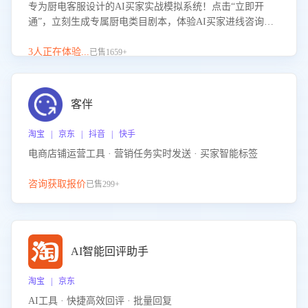
专为厨电客服设计的AI买家实战模拟系统！点击“立即开
通”，立刻生成专属厨电类目剧本，体验AI买家进线咨询真
实场景训练，快速掌握针对家用厨电商品的“功能咨询”等真
实场景应对技巧！
3人正在体验...
已售1659+
客伴
淘宝 | 京东 | 抖音 | 快手
电商店铺运营工具 · 营销任务实时发送 · 买家智能标签
咨询获取报价
已售299+
AI智能回评助手
淘宝 | 京东
AI工具 · 快捷高效回评 · 批量回复