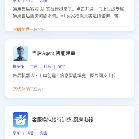
京东 | 抖音 | 淘宝
通用售后客服 AI 实战模拟来了。点击开通，马上生成专属
通用售后服务的剧本包。AI 买家模拟真实进线咨询，带您
的客服团队进行沉浸式训练，快速吃透功能咨询等售后场景
的应对要点，轻松提升服务能力。
限时免费
已售299+
售后Agent-智能建单
拼多多 | 京东 | 抖音 | 淘宝
售后机器人 · 工单创建 · 信息智能填充 · 图片同步上传
咨询体验
已售99+
客服模拟接待训练-厨房电器
京东 | 抖音 | 淘宝