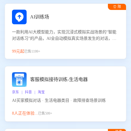
⏰ 限
时试用
AI训练场
一款利用AI大模型能力，实现沉浸式模拟实战场景的“智能
对话练习”的产品，AI全自动模拟真实场景发生的对话，企
业可以帮助员工提升客服接待技巧，持续提升客服团队的销
服能力。
99元起
已售1199+
客服模拟接待训练-生活电器
京东 | 抖音 | 淘宝
AI买家模拟对话 · 生活电器类目 · 故障排查场景训练
8人正在体验...
已售599+