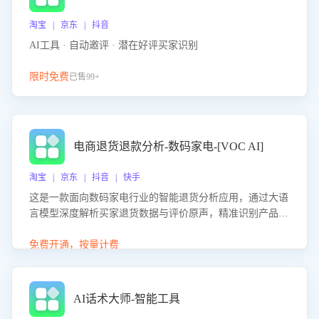
淘宝 | 京东 | 抖音
AI工具 · 自动邀评 · 潜在好评买家识别
限时免费
已售99+
电商退货退款分析-数码家电-[VOC AI]
淘宝 | 京东 | 抖音 | 快手
这是一款面向数码家电行业的智能退货分析应用，通过大语
言模型深度解析买家退货数据与评价原声，精准识别产品质
量、描述不符、物流破损等核心退货原因，并输出可落地的
改进建议，通过挖掘用户痛点驱动产品迭代，从根本上降低
免费开通，按量计费
退货率，进而降低因技术差异或服务疏漏导致的退款率。
AI话术大师-智能工具