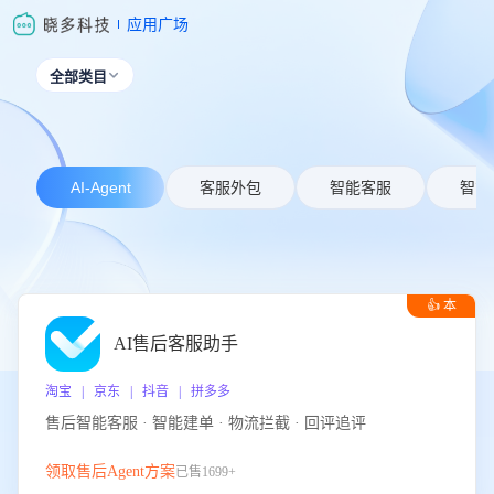
应用广场
全部类目

AI-Agent
客服外包
智能客服
智能
👍 本
周推荐
AI售后客服助手
淘宝 | 京东 | 抖音 | 拼多多
售后智能客服 · 智能建单 · 物流拦截 · 回评追评
领取售后Agent方案
已售1699+