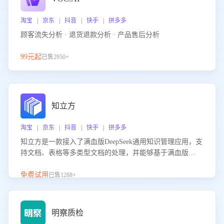
淘宝 | 京东 | 抖音 | 快手 | 拼多多
顾客流失分析 · 退货退款分析 · 产品售后分析
99元起
已售2950+
知立方
淘宝 | 京东 | 抖音 | 快手 | 拼多多
知立方是一款接入了满血版DeepSeek通用知识管理应用，支
持文档、表格等多类型文档的处理，并能够基于满血版
DeepSeek做知识应答。它能够为多种应用场景提供强大的知
识支持，帮助用户高效管理和利用知识资源。通过该产品，
免费试用
已售1288+
用户可以轻松实现文档的上传、分类、检索，提升知识管理
的智能化水平。
明察质检