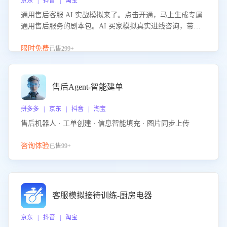
京东 | 抖音 | 淘宝
通用售后客服 AI 实战模拟来了。点击开通，马上生成专属
通用售后服务的剧本包。AI 买家模拟真实进线咨询，带您
的客服团队进行沉浸式训练，快速吃透功能咨询等售后场景
的应对要点，轻松提升服务能力。
限时免费
已售299+
售后Agent-智能建单
拼多多 | 京东 | 抖音 | 淘宝
售后机器人 · 工单创建 · 信息智能填充 · 图片同步上传
咨询体验
已售99+
客服模拟接待训练-厨房电器
京东 | 抖音 | 淘宝