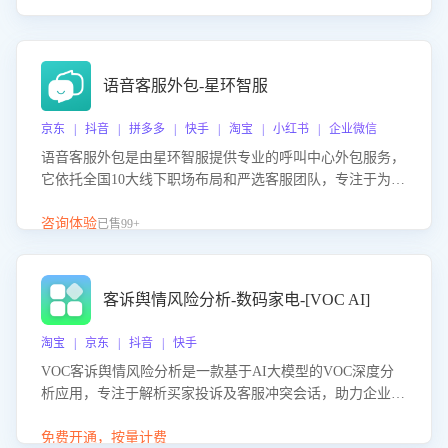
语音客服外包-星环智服
京东 | 抖音 | 拼多多 | 快手 | 淘宝 | 小红书 | 企业微信
语音客服外包是由星环智服提供专业的呼叫中心外包服务，
它依托全国10大线下职场布局和严选客服团队，专注于为企
业提供高效的语音呼叫解决方案。这项服务旨在通过专业的
客服团队和智能工具提升语音客服服务效率和质量，帮助企
咨询体验
已售99+
业实现降本增效。
客诉舆情风险分析-数码家电-[VOC AI]
淘宝 | 京东 | 抖音 | 快手
VOC客诉舆情风险分析是一款基于AI大模型的VOC深度分
析应用，专注于解析买家投诉及客服冲突会话，助力企业精
准防控舆情风险。该产品通过智能定位高风险会话、精准判
别客户情绪、归因争议根源，并客观评估客服应对合理性与
免费开通，按量计费