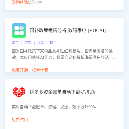
咨询体验
已售1500+
国补政策销售分析-数码家电-[VOCAI]
淘宝 | 京东 | 抖音 | 快手
面对国补政策下家电品类补贴细则复杂、咨询量激增的挑
战，本应用依托AI能力，批量自动化解析海量客户会话，精
准识别消费者对能以旧换新、补贴额度等政策的关注焦点与
购买意向，深度洞察决策动因。同时全面评估客服团队政策
免费开通，按量计费
解读准确性与响应效率，定位服务薄弱环节，为企业提供数
据驱动的策略优化建议与培训支持，助力提升政策响应速
度、客服转化能力及销售业绩。
拼多多资金账单自动下载-八爪鱼
实时自动下载账单、整理、发送，效率提升90%
免费试用