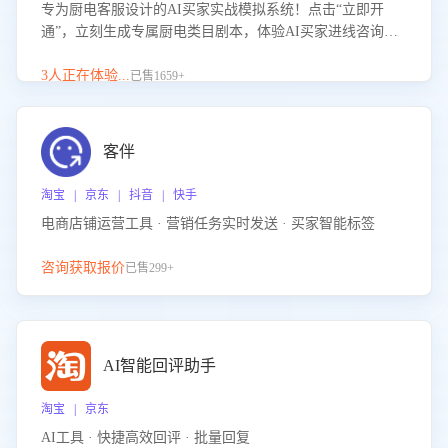
专为厨电客服设计的AI买家实战模拟系统！点击“立即开
通”，立刻生成专属厨电类目剧本，体验AI买家进线咨询真
实场景训练，快速掌握针对家用厨电商品的“功能咨询”等真
实场景应对技巧！
3人正在体验...
已售1659+
客伴
淘宝 | 京东 | 抖音 | 快手
电商店铺运营工具 · 营销任务实时发送 · 买家智能标签
咨询获取报价
已售299+
AI智能回评助手
淘宝 | 京东
AI工具 · 快捷高效回评 · 批量回复