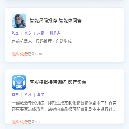
智能尺码推荐-智能体问答
淘宝 | 京东 | 抖音 | 拼多多
售前机器人 · 尺码推荐 · 自动生成
限时免费
已售1230+
客服模拟接待训练-影音影像
京东 | 抖音 | 淘宝
一键激活专属训练，即刻生成定制化影音影像剧本库！真实
还原买家进线场景，店铺内商品都可配置到剧本中进行针对
性训练，加强商品知识解答能力，提升客服售前转化率。点
击 “立即开通”，快速获取影音影像类目剧本，一键开启客服
限时免费
已售50+
培训。