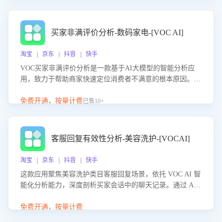
成效。系统可自动生成针对性改进策略，包括沟通话术优
化、流程规范及部门协同建议，从而提升客服团队舆情应对
能力，阻断差评扩散，维护品牌声誉，实现客户满意度的持
买家非满评价分析-数码家电-[VOC AI]
续提升。
淘宝 | 京东 | 抖音 | 快手
VOC买家非满评价分析是一款基于AI大模型的智能分析应
用，致力于帮助商家快速定位消费者不满意的根本原因。该
产品可自动识别非满评价中的关键问题，区别问题是否属于
客服原因或其它部门原因，明确责任归属，提供可落地的改
免费开通，按量计费
已售10+
进建议与策略方向。通过深入挖掘会话内容，商家可针对性
优化服务流程、提升客服质量，并协同相关部门推进体验整
改，有效提升客户满意度和店铺整体服务质量。
客服回复有效性分析-美容洗护-[VOCAI]
淘宝 | 京东 | 抖音 | 快手
这款应用聚焦美容洗护类目客服回复场景，依托 VOC AI 智
能化分析能力，深度剖析买家会话中的聊天记录。通过 AI
大模型精准定位客服在不同场景的理解与回应难点，评判解
答的有效性与完整性，输出针对性改进策略，助力商家快速
免费开通，按量计费
优化快捷话术，提升客服接待响应率与服务质量。