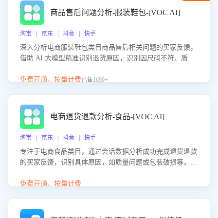
商品售后问题分析-服装鞋包-[VOC AI]
淘宝 | 京东 | 抖音 | 快手
深入分析电商服装鞋包类目商品售后相关问题的买家反馈，
借助 AI 大模型精准识别退货原因，识别因尺码不符、质量
问题等导致的退货原因，给出全方位优化产品与服务的建
议，助力商家优化产品或服务，实现销售额的显著提升。
免费开通，按量计费
已售1690+
电商退货退款分析-食品-[VOC AI]
淘宝 | 京东 | 抖音 | 快手
专注于电商食品类目，通过会话数据分析成功完成退货退款
的买家反馈，识别具体原因，如质量问题或包装破损等。结
合AI大模型，自动评估客服挽回效果，输出优化策略，助力
商家降低退款率，提升售后效率。
免费开通，按量计费