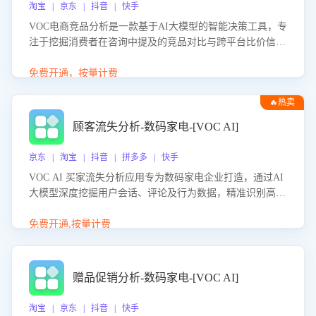
淘宝 | 京东 | 抖音 | 快手
VOC电商竞品分析是一款基于AI大模型的智能决策工具，专
注于挖掘消费者在咨询中提及的竞品对比与跨平台比价信
息。该应用能够精准识别被频繁对比的竞品品牌、咨询量、
商品信息，进行多维度交叉对比，并分析消费者的比价行
免费开通，按量计费
为。通过提供数据驱动的竞品洞察与差异化策略建议，帮助
🔥热卖
企业优化营销话术、突出产品与服务优势，有效提升咨询转
化率，避免陷入单纯价格竞争，实现精准扬长避短。
顾客流失分析-数码家电-[VOC AI]
京东 | 淘宝 | 抖音 | 拼多多 | 快手
VOC AI 买家流失分析应用专为数码家电企业打造，通过AI
大模型深度挖掘用户会话、评论及行为数据，精准识别高流
失风险客户，并定位流失原因：包括产品质量缺陷、售后响
应延迟、竞品价格冲击等。系统自动输出可落地的挽回策
免费开通,按量计费
略，迅速同步到店铺运营团队。
赠品促销分析-数码家电-[VOC AI]
淘宝 | 京东 | 抖音 | 快手