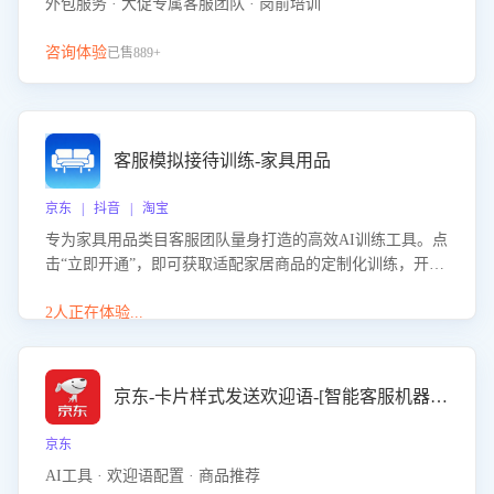
外包服务 · 大促专属客服团队 · 岗前培训
咨询体验
已售889+
客服模拟接待训练-家具用品
京东 | 抖音 | 淘宝
专为家具用品类目客服团队量身打造的高效AI训练工具。点
击“立即开通”，即可获取适配家居商品的定制化训练，开启
模拟真实客户对话的演练。针对性提升客服在家具用品功
能、尺寸参数咨询等高频场景下的专业应对能力。
2人正在体验...
京东-卡片样式发送欢迎语-[智能客服机器人]
京东
AI工具 · 欢迎语配置 · 商品推荐