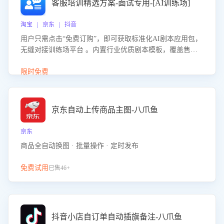
客服培训精选方案-面试专用-[AI训练场]
淘宝 | 京东 | 抖音
用户只需点击“免费订购”，即可获取标准化AI剧本应用包，
无缝对接训练场平台 。内置行业优质剧本模板，覆盖售前
咨询、售后处理等全场景，消除复杂部署流程，节省90%的
初始化时间，助力企业快速启动智能客服训练
限时免费
京东自动上传商品主图-八爪鱼
京东
商品全自动换图 · 批量操作 · 定时发布
免费试用
已售46+
抖音小店自订单自动插旗备注-八爪鱼