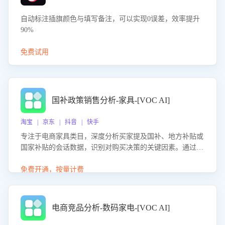
自动标注插旗颜色与填写备注，可以实现0误差，效率提升
90%
免费试用
国补政策销售分析-家具-[VOC AI]
淘宝 | 京东 | 抖音 | 快手
专注于电商家具类目，深度分析买家提及国补、地方补贴或
国家补贴的会话数据，识别对购买决策的关键因素。通过AI
大模型评估客服在政策宣传、回应及互动中的表现，生成优
化策略，助力商家利用国补政策提升GMV。
免费开通，按量计费
电商竞品分析-数码家电-[VOC AI]