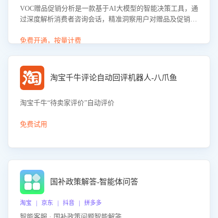
VOC赠品促销分析是一款基于AI大模型的智能决策工具，通
过深度解析消费者咨询会话，精准洞察用户对赠品及促销政
策的真实偏好与需求。该应用可识别高吸引力赠品和热门促
销诉求，帮助企业制定个性化赠品组合策略，优化资源投放
免费开通，按量计费
并淘汰低效赠品，在提升成交转化率的同时有效控制成本，
实现促销效果最大化。
淘宝千牛评论自动回评机器人-八爪鱼
淘宝千牛“待卖家评价”自动评价
免费试用
国补政策解答-智能体问答
淘宝 | 京东 | 抖音 | 拼多多
智能客服 · 国补政策问题智能解答