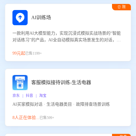
⏰ 限
时试用
AI训练场
一款利用AI大模型能力，实现沉浸式模拟实战场景的“智能
对话练习”的产品，AI全自动模拟真实场景发生的对话，企
业可以帮助员工提升客服接待技巧，持续提升客服团队的销
服能力。
99元起
已售1199+
客服模拟接待训练-生活电器
京东 | 抖音 | 淘宝
AI买家模拟对话 · 生活电器类目 · 故障排查场景训练
8人正在体验...
已售599+