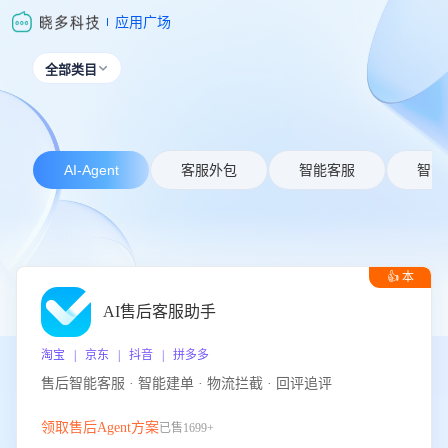
应用广场
全部类目

AI-Agent
客服外包
智能客服
智能
👍 本
周推荐
AI售后客服助手
淘宝 | 京东 | 抖音 | 拼多多
售后智能客服 · 智能建单 · 物流拦截 · 回评追评
领取售后Agent方案
已售1699+