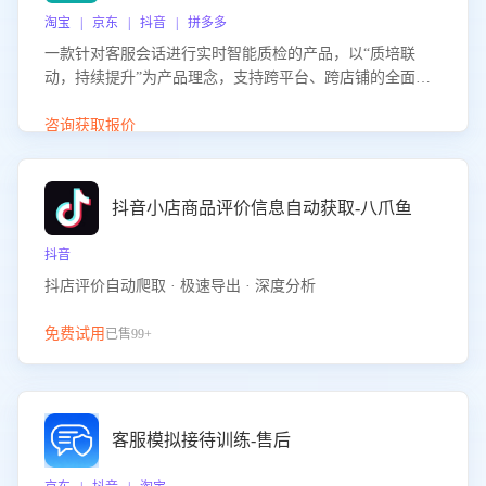
淘宝 | 京东 | 抖音 | 拼多多
一款针对客服会话进行实时智能质检的产品，以“质培联
动，持续提升”为产品理念，支持跨平台、跨店铺的全面、
实时、智能化质检，并根据质检结果形成质培联动，持续提
升客服团队的销服能力。
咨询获取报价
抖音小店商品评价信息自动获取-八爪鱼
抖音
抖店评价自动爬取 · 极速导出 · 深度分析
免费试用
已售99+
客服模拟接待训练-售后