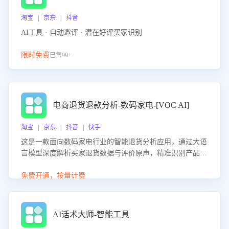
淘宝 | 京东 | 抖音
AI工具 · 自动邀评 · 潜在好评买家识别
限时免费
已售99+
电商退货退款分析-数码家电-[VOC AI]
淘宝 | 京东 | 抖音 | 快手
这是一款面向数码家电行业的智能退货分析应用，通过大语
言模型深度解析买家退货数据与评价原声，精准识别产品质
量、描述不符、物流破损等核心退货原因，并输出可落地的
改进建议，通过挖掘用户痛点驱动产品迭代，从根本上降低
免费开通，按量计费
退货率，进而降低因技术差异或服务疏漏导致的退款率。
AI话术大师-智能工具