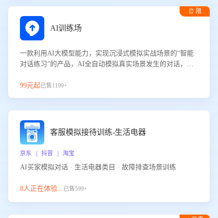
⏰ 限
时试用
AI训练场
一款利用AI大模型能力，实现沉浸式模拟实战场景的“智能
对话练习”的产品，AI全自动模拟真实场景发生的对话，企
业可以帮助员工提升客服接待技巧，持续提升客服团队的销
服能力。
99元起
已售1199+
客服模拟接待训练-生活电器
京东 | 抖音 | 淘宝
AI买家模拟对话 · 生活电器类目 · 故障排查场景训练
8人正在体验...
已售599+