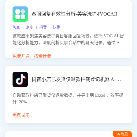
客服回复有效性分析-美容洗护-[VOCAI]
淘宝 | 京东 | 抖音 | 快手
这款应用聚焦美容洗护类目客服回复场景，依托 VOC AI 智
能化分析能力，深度剖析买家会话中的聊天记录。通过 AI
大模型精准定位客服在不同场景的理解与回应难点，评判解
答的有效性与完整性，输出针对性改进策略，助力商家快速
免费开通，按量计费
优化快捷话术，提升客服接待响应率与服务质量。
抖音小店已发货仅退款拦截登记机器人-八爪鱼
自动获取抖店已发货仅退款数据，并导出到 Excel ，效率提
升120%
免费试用
🔥热卖