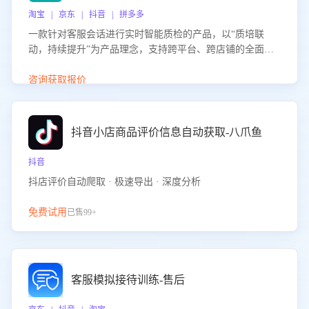
淘宝 | 京东 | 抖音 | 拼多多
一款针对客服会话进行实时智能质检的产品，以“质培联
动，持续提升”为产品理念，支持跨平台、跨店铺的全面、
实时、智能化质检，并根据质检结果形成质培联动，持续提
升客服团队的销服能力。
咨询获取报价
抖音小店商品评价信息自动获取-八爪鱼
抖音
抖店评价自动爬取 · 极速导出 · 深度分析
免费试用
已售99+
客服模拟接待训练-售后