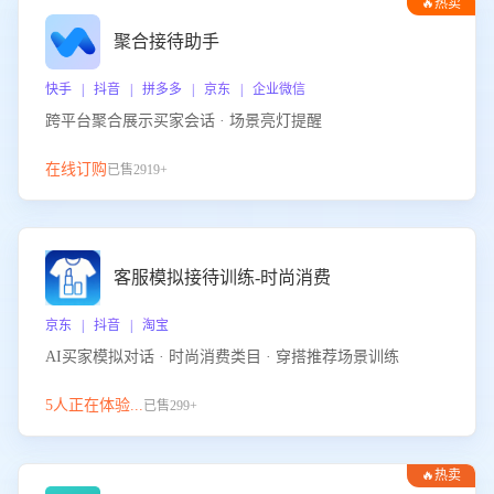
🔥热卖
聚合接待助手
快手 | 抖音 | 拼多多 | 京东 | 企业微信
跨平台聚合展示买家会话 · 场景亮灯提醒
在线订购
已售2919+
客服模拟接待训练-时尚消费
京东 | 抖音 | 淘宝
AI买家模拟对话 · 时尚消费类目 · 穿搭推荐场景训练
5人正在体验...
已售299+
🔥热卖