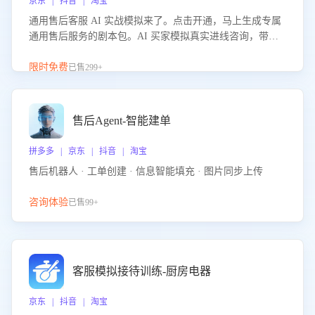
京东 | 抖音 | 淘宝
通用售后客服 AI 实战模拟来了。点击开通，马上生成专属
通用售后服务的剧本包。AI 买家模拟真实进线咨询，带您
的客服团队进行沉浸式训练，快速吃透功能咨询等售后场景
的应对要点，轻松提升服务能力。
限时免费
已售299+
售后Agent-智能建单
拼多多 | 京东 | 抖音 | 淘宝
售后机器人 · 工单创建 · 信息智能填充 · 图片同步上传
咨询体验
已售99+
客服模拟接待训练-厨房电器
京东 | 抖音 | 淘宝