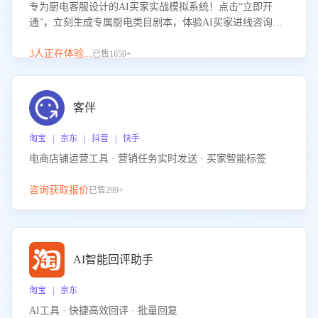
专为厨电客服设计的AI买家实战模拟系统！点击“立即开
通”，立刻生成专属厨电类目剧本，体验AI买家进线咨询真
实场景训练，快速掌握针对家用厨电商品的“功能咨询”等真
实场景应对技巧！
3人正在体验...
已售1659+
客伴
淘宝 | 京东 | 抖音 | 快手
电商店铺运营工具 · 营销任务实时发送 · 买家智能标签
咨询获取报价
已售299+
AI智能回评助手
淘宝 | 京东
AI工具 · 快捷高效回评 · 批量回复