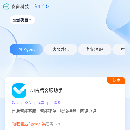
应用广场
全部类目

AI-Agent
客服外包
智能客服
智能
👍 本
周推荐
AI售后客服助手
淘宝 | 京东 | 抖音 | 拼多多
售后智能客服 · 智能建单 · 物流拦截 · 回评追评
领取售后Agent方案
已售1699+