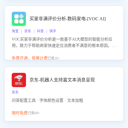
成效。系统可自动生成针对性改进策略，包括沟通话术优
化、流程规范及部门协同建议，从而提升客服团队舆情应对
能力，阻断差评扩散，维护品牌声誉，实现客户满意度的持
买家非满评价分析-数码家电-[VOC AI]
续提升。
淘宝 | 京东 | 抖音 | 快手
VOC买家非满评价分析是一款基于AI大模型的智能分析应
用，致力于帮助商家快速定位消费者不满意的根本原因。该
产品可自动识别非满评价中的关键问题，区别问题是否属于
客服原因或其它部门原因，明确责任归属，提供可落地的改
免费开通，按量计费
已售10+
进建议与策略方向。通过深入挖掘会话内容，商家可针对性
优化服务流程、提升客服质量，并协同相关部门推进体验整
改，有效提升客户满意度和店铺整体服务质量。
京东-机器人支持富文本消息呈现
京东
问答配置工具 · 字体颜色设置 · 文本加粗
限时免费
已售69+