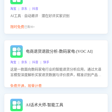
淘宝 | 京东 | 抖音
AI工具 · 自动邀评 · 潜在好评买家识别
限时免费
已售99+
电商退货退款分析-数码家电-[VOC AI]
淘宝 | 京东 | 抖音 | 快手
这是一款面向数码家电行业的智能退货分析应用，通过大语
言模型深度解析买家退货数据与评价原声，精准识别产品质
量、描述不符、物流破损等核心退货原因，并输出可落地的
改进建议，通过挖掘用户痛点驱动产品迭代，从根本上降低
免费开通，按量计费
退货率，进而降低因技术差异或服务疏漏导致的退款率。
AI话术大师-智能工具