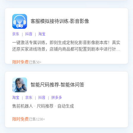
客服模拟接待训练-影音影像
京东 | 抖音 | 淘宝
一键激活专属训练，即刻生成定制化影音影像剧本库！真实
还原买家进线场景，店铺内商品都可配置到剧本中进行针对
性训练，加强商品知识解答能力，提升客服售前转化率。点
击 “立即开通”，快速获取影音影像类目剧本，一键开启客服
限时免费
已售50+
培训。
智能尺码推荐-智能体问答
淘宝 | 京东 | 抖音 | 拼多多
售前机器人 · 尺码推荐 · 自动生成
限时免费
已售1230+