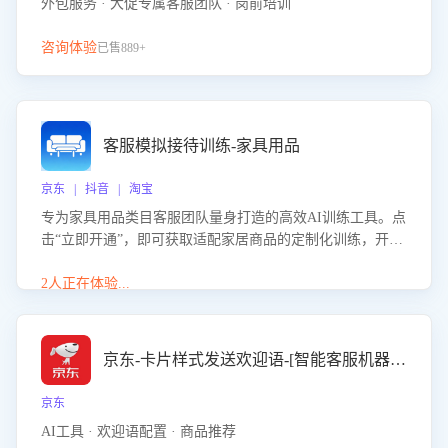
外包服务 · 大促专属客服团队 · 岗前培训
咨询体验
已售889+
客服模拟接待训练-家具用品
京东 | 抖音 | 淘宝
专为家具用品类目客服团队量身打造的高效AI训练工具。点
击“立即开通”，即可获取适配家居商品的定制化训练，开启
模拟真实客户对话的演练。针对性提升客服在家具用品功
能、尺寸参数咨询等高频场景下的专业应对能力。
2人正在体验...
京东-卡片样式发送欢迎语-[智能客服机器人]
京东
AI工具 · 欢迎语配置 · 商品推荐