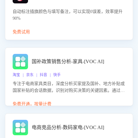
自动标注插旗颜色与填写备注，可以实现0误差，效率提升
90%
免费试用
国补政策销售分析-家具-[VOC AI]
淘宝 | 京东 | 抖音 | 快手
专注于电商家具类目，深度分析买家提及国补、地方补贴或
国家补贴的会话数据，识别对购买决策的关键因素。通过AI
大模型评估客服在政策宣传、回应及互动中的表现，生成优
化策略，助力商家利用国补政策提升GMV。
免费开通，按量计费
电商竞品分析-数码家电-[VOC AI]