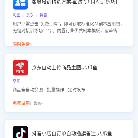
客服培训精选方案-面试专用-[AI训练场]
淘宝 | 京东 | 抖音
用户只需点击“免费订购”，即可获取标准化AI剧本应用包，
无缝对接训练场平台 。内置行业优质剧本模板，覆盖售前
咨询、售后处理等全场景，消除复杂部署流程，节省90%的
初始化时间，助力企业快速启动智能客服训练
限时免费
京东自动上传商品主图-八爪鱼
京东
商品全自动换图 · 批量操作 · 定时发布
免费试用
已售46+
抖音小店自订单自动插旗备注-八爪鱼