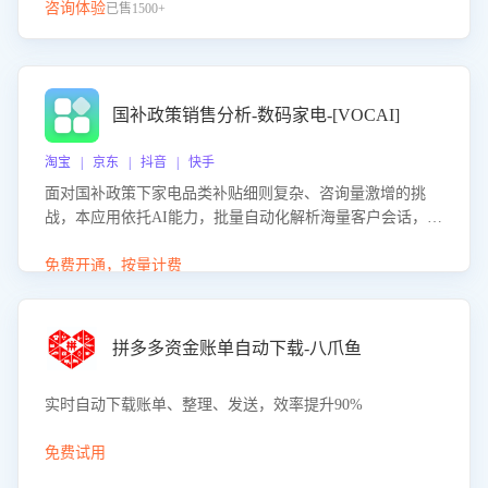
咨询体验
已售1500+
国补政策销售分析-数码家电-[VOCAI]
淘宝 | 京东 | 抖音 | 快手
面对国补政策下家电品类补贴细则复杂、咨询量激增的挑
战，本应用依托AI能力，批量自动化解析海量客户会话，精
准识别消费者对能以旧换新、补贴额度等政策的关注焦点与
购买意向，深度洞察决策动因。同时全面评估客服团队政策
免费开通，按量计费
解读准确性与响应效率，定位服务薄弱环节，为企业提供数
据驱动的策略优化建议与培训支持，助力提升政策响应速
度、客服转化能力及销售业绩。
拼多多资金账单自动下载-八爪鱼
实时自动下载账单、整理、发送，效率提升90%
免费试用