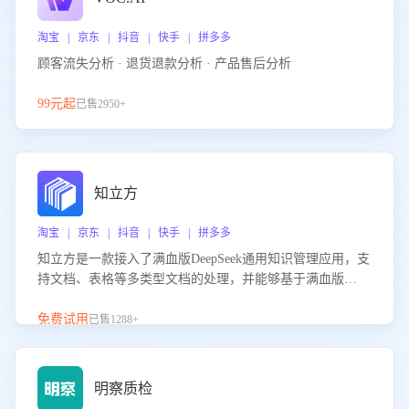
淘宝 | 京东 | 抖音 | 快手 | 拼多多
顾客流失分析 · 退货退款分析 · 产品售后分析
99元起
已售2950+
知立方
淘宝 | 京东 | 抖音 | 快手 | 拼多多
知立方是一款接入了满血版DeepSeek通用知识管理应用，支
持文档、表格等多类型文档的处理，并能够基于满血版
DeepSeek做知识应答。它能够为多种应用场景提供强大的知
识支持，帮助用户高效管理和利用知识资源。通过该产品，
免费试用
已售1288+
用户可以轻松实现文档的上传、分类、检索，提升知识管理
的智能化水平。
明察质检