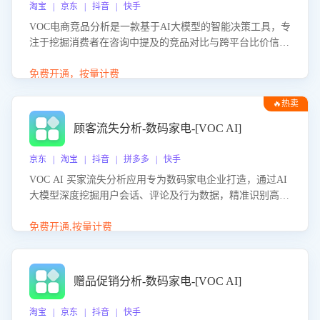
淘宝 | 京东 | 抖音 | 快手
VOC电商竞品分析是一款基于AI大模型的智能决策工具，专
注于挖掘消费者在咨询中提及的竞品对比与跨平台比价信
息。该应用能够精准识别被频繁对比的竞品品牌、咨询量、
商品信息，进行多维度交叉对比，并分析消费者的比价行
免费开通，按量计费
为。通过提供数据驱动的竞品洞察与差异化策略建议，帮助
🔥热卖
企业优化营销话术、突出产品与服务优势，有效提升咨询转
化率，避免陷入单纯价格竞争，实现精准扬长避短。
顾客流失分析-数码家电-[VOC AI]
京东 | 淘宝 | 抖音 | 拼多多 | 快手
VOC AI 买家流失分析应用专为数码家电企业打造，通过AI
大模型深度挖掘用户会话、评论及行为数据，精准识别高流
失风险客户，并定位流失原因：包括产品质量缺陷、售后响
应延迟、竞品价格冲击等。系统自动输出可落地的挽回策
免费开通,按量计费
略，迅速同步到店铺运营团队。
赠品促销分析-数码家电-[VOC AI]
淘宝 | 京东 | 抖音 | 快手