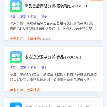
商品售后问题分析-服装鞋包-[VOC AI]
淘宝 | 京东 | 抖音 | 快手
深入分析电商服装鞋包类目商品售后相关问题的买家反馈，
借助 AI 大模型精准识别退货原因，识别因尺码不符、质量
问题等导致的退货原因，给出全方位优化产品与服务的建
议，助力商家优化产品或服务，实现销售额的显著提升。
免费开通，按量计费
已售1690+
电商退货退款分析-食品-[VOC AI]
淘宝 | 京东 | 抖音 | 快手
专注于电商食品类目，通过会话数据分析成功完成退货退款
的买家反馈，识别具体原因，如质量问题或包装破损等。结
合AI大模型，自动评估客服挽回效果，输出优化策略，助力
商家降低退款率，提升售后效率。
免费开通，按量计费