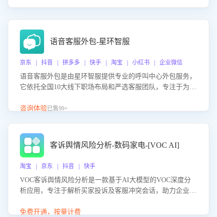
语音客服外包-星环智服
京东 | 抖音 | 拼多多 | 快手 | 淘宝 | 小红书 | 企业微信
语音客服外包是由星环智服提供专业的呼叫中心外包服务，
它依托全国10大线下职场布局和严选客服团队，专注于为企
业提供高效的语音呼叫解决方案。这项服务旨在通过专业的
客服团队和智能工具提升语音客服服务效率和质量，帮助企
咨询体验
已售99+
业实现降本增效。
客诉舆情风险分析-数码家电-[VOC AI]
淘宝 | 京东 | 抖音 | 快手
VOC客诉舆情风险分析是一款基于AI大模型的VOC深度分
析应用，专注于解析买家投诉及客服冲突会话，助力企业精
准防控舆情风险。该产品通过智能定位高风险会话、精准判
别客户情绪、归因争议根源，并客观评估客服应对合理性与
免费开通，按量计费