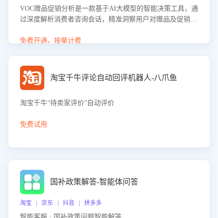
VOC赠品促销分析是一款基于AI大模型的智能决策工具，通
过深度解析消费者咨询会话，精准洞察用户对赠品及促销政
策的真实偏好与需求。该应用可识别高吸引力赠品和热门促
销诉求，帮助企业制定个性化赠品组合策略，优化资源投放
免费开通，按量计费
并淘汰低效赠品，在提升成交转化率的同时有效控制成本，
实现促销效果最大化。
淘宝千牛评论自动回评机器人-八爪鱼
淘宝千牛“待卖家评价”自动评价
免费试用
国补政策解答-智能体问答
淘宝 | 京东 | 抖音 | 拼多多
智能客服 · 国补政策问题智能解答