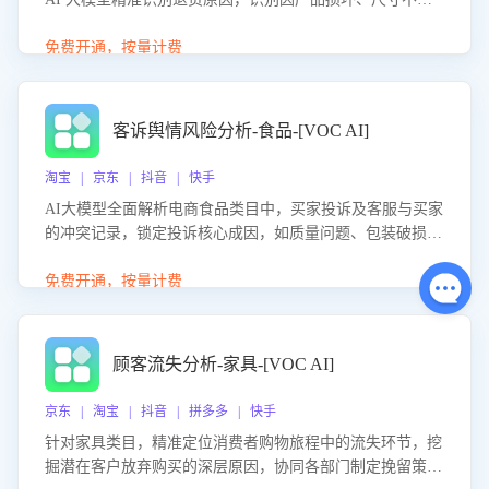
等导致的退货原因，给出全方位优化产品与服务的建议，助
力商家优化产品或服务，实现销售额的显著提升。
免费开通，按量计费
客诉舆情风险分析-食品-[VOC AI]
淘宝 | 京东 | 抖音 | 快手
AI大模型全面解析电商食品类目中，买家投诉及客服与买家
的冲突记录，锁定投诉核心成因，如质量问题、包装破损
等。同时，评估客服处理效果，生成优化策略，助力商家前
置差评防控，提升客户满意度。
免费开通，按量计费
顾客流失分析-家具-[VOC AI]
京东 | 淘宝 | 抖音 | 拼多多 | 快手
针对家具类目，精准定位消费者购物旅程中的流失环节，挖
掘潜在客户放弃购买的深层原因，协同各部门制定挽留策