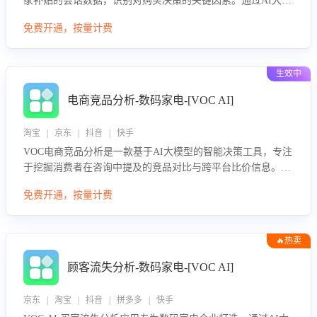
家补贴的会话数据，识别对购买决策的关键因素。通过AI大模
型评估客服在政策宣传、回应及互动中的表现，生成优化策
免费开通，按量计费
略，助力商家利用国补政策提升GMV。
生效中
电商竞品分析-数码家电-[VOC AI]
淘宝 | 京东 | 抖音 | 快手
VOC电商竞品分析是一款基于AI大模型的智能决策工具，专注
于挖掘消费者在咨询中提及的竞品对比与跨平台比价信息。该
应用能够精准识别被频繁对比的竞品品牌、咨询量、商品信
免费开通，按量计费
息，进行多维度交叉对比，并分析消费者的比价行为。通过提
供数据驱动的竞品洞察与差异化策略建议，帮助企业优化营销
话术、突出产品与服务优势，有效提升咨询转化率，避免陷入
🔥热卖
单纯价格竞争，实现精准扬长避短。
顾客流失分析-数码家电-[VOC AI]
京东 | 淘宝 | 抖音 | 拼多多 | 快手