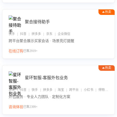
🔥热卖
聚合接待助手
快手 | 抖音 | 拼多多 | 京东 | 企业微信
跨平台聚合展示买家会话 · 场景亮灯提醒
在线订购
已售2919+
🔥热卖
星环智服-客服外包业务
京东 | 抖音 | 快手 | 拼多多 | 淘宝 | 跨平台 | 小红书 | 得物 | 企业微信
外包服务 · 专业人力团队 · 定制化方案
咨询体验
已售2399+