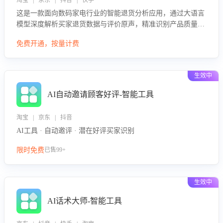
淘宝 | 京东 | 抖音 | 快手
这是一款面向数码家电行业的智能退货分析应用，通过大语言
模型深度解析买家退货数据与评价原声，精准识别产品质量、
描述不符、物流破损等核心退货原因，并输出可落地的改进建
免费开通，按量计费
议，通过挖掘用户痛点驱动产品迭代，从根本上降低退货率，
进而降低因技术差异或服务疏漏导致的退款率。
生效中
AI自动邀请顾客好评-智能工具
淘宝 | 京东 | 抖音
AI工具 · 自动邀评 · 潜在好评买家识别
限时免费
已售99+
生效中
AI话术大师-智能工具