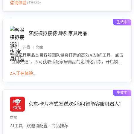
咨询体验
已售889+
生效中
客服模拟接待训练-家具用品
京东 | 抖音 | 淘宝
专为家具用品类目客服团队量身打造的高效AI训练工具。点击
“立即开通”，即可获取适配家居商品的定制化训练，开启模拟
真实客户对话的演练。针对性提升客服在家具用品功能、尺寸
2人正在体验...
参数咨询等高频场景下的专业应对能力。
生效中
京东-卡片样式发送欢迎语-[智能客服机器人]
京东
AI工具 · 欢迎语配置 · 商品推荐