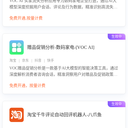
VOC AI 买家流失分析应用专为数码家电企业打造，通过AI大
模型深度挖掘用户会话、评论及行为数据，精准识别高流失风
险客户，并定位流失原因：包括产品质量缺陷、售后响应延
免费开通,按量计费
迟、竞品价格冲击等。系统自动输出可落地的挽回策略，迅速
同步到店铺运营团队。
生效中
赠品促销分析-数码家电-[VOC AI]
淘宝 | 京东 | 抖音 | 快手
VOC赠品促销分析是一款基于AI大模型的智能决策工具，通过
深度解析消费者咨询会话，精准洞察用户对赠品及促销政策的
真实偏好与需求。该应用可识别高吸引力赠品和热门促销诉
免费开通，按量计费
求，帮助企业制定个性化赠品组合策略，优化资源投放并淘汰
低效赠品，在提升成交转化率的同时有效控制成本，实现促销
效果最大化。
生效中
淘宝千牛评论自动回评机器人-八爪鱼