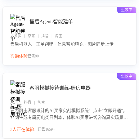
生效中
售后Agent-智能建单
拼多多 | 京东 | 抖音 | 淘宝
售后机器人 · 工单创建 · 信息智能填充 · 图片同步上传
咨询体验
已售99+
生效中
客服模拟接待训练-厨房电器
京东 | 抖音 | 淘宝
专为厨电客服设计的AI买家实战模拟系统！点击“立即开通”，
立刻生成专属厨电类目剧本，体验AI买家进线咨询真实场景训
练，快速掌握针对家用厨电商品的“功能咨询”等真实场景应对
3人正在体验...
已售1659+
技巧！