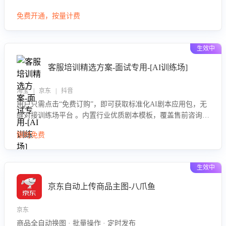
大模型，自动评估客服挽回效果，输出优化策略，助力商家降
免费开通，按量计费
低退款率，提升售后效率。
生效中
客服培训精选方案-面试专用-[AI训练场]
淘宝 | 京东 | 抖音
用户只需点击“免费订购”，即可获取标准化AI剧本应用包，无
缝对接训练场平台 。内置行业优质剧本模板，覆盖售前咨询、
售后处理等全场景，消除复杂部署流程，节省90%的初始化时
限时免费
间，助力企业快速启动智能客服训练
生效中
京东自动上传商品主图-八爪鱼
京东
商品全自动换图 · 批量操作 · 定时发布