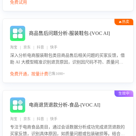
免费试用
🔥热卖
商品售后问题分析-服装鞋包-[VOC AI]
淘宝 | 京东 | 抖音 | 快手
深入分析电商服装鞋包类目商品售后相关问题的买家反馈，借
助 AI 大模型精准识别退货原因，识别因尺码不符、质量问题
等导致的退货原因，给出全方位优化产品与服务的建议，助力
免费开通，按量计费
已售1690+
商家优化产品或服务，实现销售额的显著提升。
生效中
电商退货退款分析-食品-[VOC AI]
淘宝 | 京东 | 抖音 | 快手
专注于电商食品类目，通过会话数据分析成功完成退货退款的
买家反馈，识别具体原因，如质量问题或包装破损等。结合AI