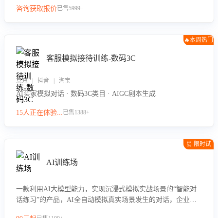
咨询获取报价
已售5999+
🔥本周热门
客服模拟接待训练-数码3C
京东 | 抖音 | 淘宝
AI买家模拟对话 · 数码3C类目 · AIGC剧本生成
15人正在体验...
已售1388+
⏰ 限时试
用
AI训练场
一款利用AI大模型能力，实现沉浸式模拟实战场景的“智能对
话练习”的产品，AI全自动模拟真实场景发生的对话，企业可
以帮助员工提升客服接待技巧，持续提升客服团队的销服能