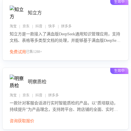
生效中
知立方
淘宝 | 京东 | 抖音 | 快手 | 拼多多
知立方是一款接入了满血版DeepSeek通用知识管理应用，支持
文档、表格等多类型文档的处理，并能够基于满血版DeepSeek
做知识应答。它能够为多种应用场景提供强大的知识支持，帮
免费试用
已售1288+
助用户高效管理和利用知识资源。通过该产品，用户可以轻松
实现文档的上传、分类、检索，提升知识管理的智能化水平。
生效中
明察质检
淘宝 | 京东 | 抖音 | 拼多多
一款针对客服会话进行实时智能质检的产品，以“质培联动，
持续提升”为产品理念，支持跨平台、跨店铺的全面、实时、
智能化质检，并根据质检结果形成质培联动，持续提升客服团
咨询获取报价
队的销服能力。