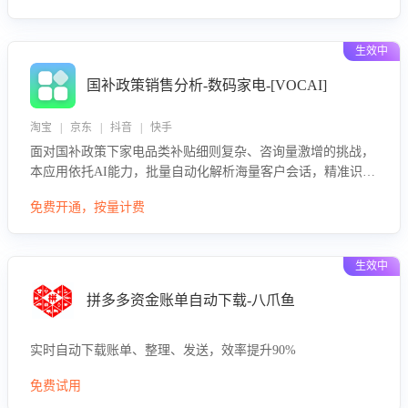
生效中
国补政策销售分析-数码家电-[VOCAI]
淘宝 | 京东 | 抖音 | 快手
面对国补政策下家电品类补贴细则复杂、咨询量激增的挑战，
本应用依托AI能力，批量自动化解析海量客户会话，精准识别
消费者对能以旧换新、补贴额度等政策的关注焦点与购买意
免费开通，按量计费
向，深度洞察决策动因。同时全面评估客服团队政策解读准确
性与响应效率，定位服务薄弱环节，为企业提供数据驱动的策
略优化建议与培训支持，助力提升政策响应速度、客服转化能
生效中
力及销售业绩。
拼多多资金账单自动下载-八爪鱼
实时自动下载账单、整理、发送，效率提升90%
免费试用