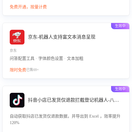
型精准定位客服在不同场景的理解与回应难点，评判解答的有
免费开通，按量计费
效性与完整性，输出针对性改进策略，助力商家快速优化快捷
话术，提升客服接待响应率与服务质量。
生效中
京东-机器人支持富文本消息呈现
京东
问答配置工具 · 字体颜色设置 · 文本加粗
限时免费
已售69+
生效中
抖音小店已发货仅退款拦截登记机器人-八爪鱼
自动获取抖店已发货仅退款数据，并导出到 Excel ，效率提升
120%