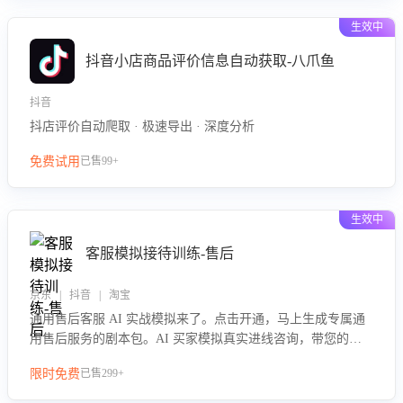
生效中
抖音小店商品评价信息自动获取-八爪鱼
抖音
抖店评价自动爬取 · 极速导出 · 深度分析
免费试用
已售99+
生效中
客服模拟接待训练-售后
京东 | 抖音 | 淘宝
通用售后客服 AI 实战模拟来了。点击开通，马上生成专属通
用售后服务的剧本包。AI 买家模拟真实进线咨询，带您的客
服团队进行沉浸式训练，快速吃透功能咨询等售后场景的应对
限时免费
已售299+
要点，轻松提升服务能力。