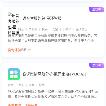
生效中
语音客服外包-星环智服
京东 | 抖音 | 拼多多 | 快手 | 淘宝 | 小红书 | 企业微信
语音客服外包是由星环智服提供专业的呼叫中心外包服务，它
依托全国10大线下职场布局和严选客服团队，专注于为企业提
供高效的语音呼叫解决方案。这项服务旨在通过专业的客服团
咨询体验
已售99+
队和智能工具提升语音客服服务效率和质量，帮助企业实现降
本增效。
生效中
客诉舆情风险分析-数码家电-[VOC AI]
淘宝 | 京东 | 抖音 | 快手
VOC客诉舆情风险分析是一款基于AI大模型的VOC深度分析应
用，专注于解析买家投诉及客服冲突会话，助力企业精准防控
舆情风险。该产品通过智能定位高风险会话、精准判别客户情
免费开通，按量计费