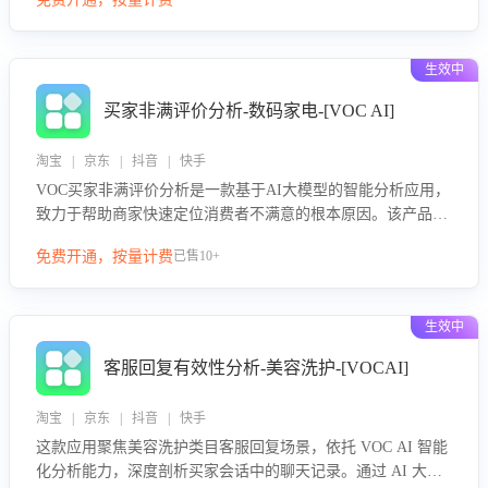
绪、归因争议根源，并客观评估客服应对合理性与成效。系统
可自动生成针对性改进策略，包括沟通话术优化、流程规范及
部门协同建议，从而提升客服团队舆情应对能力，阻断差评扩
生效中
散，维护品牌声誉，实现客户满意度的持续提升。
买家非满评价分析-数码家电-[VOC AI]
淘宝 | 京东 | 抖音 | 快手
VOC买家非满评价分析是一款基于AI大模型的智能分析应用，
致力于帮助商家快速定位消费者不满意的根本原因。该产品可
自动识别非满评价中的关键问题，区别问题是否属于客服原因
免费开通，按量计费
已售10+
或其它部门原因，明确责任归属，提供可落地的改进建议与策
略方向。通过深入挖掘会话内容，商家可针对性优化服务流
程、提升客服质量，并协同相关部门推进体验整改，有效提升
生效中
客户满意度和店铺整体服务质量。
客服回复有效性分析-美容洗护-[VOCAI]
淘宝 | 京东 | 抖音 | 快手
这款应用聚焦美容洗护类目客服回复场景，依托 VOC AI 智能
化分析能力，深度剖析买家会话中的聊天记录。通过 AI 大模