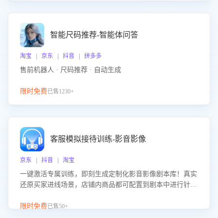
智能尺码推荐-智能体问答
淘宝 | 京东 | 抖音 | 拼多多
售前机器人 · 尺码推荐 · 自动生成
限时免费
已售1230+
客服模拟接待训练-影音影像
京东 | 抖音 | 淘宝
一键激活专属训练，即刻生成定制化影音影像剧本库！真实
还原买家进线场景，店铺内商品都可配置到剧本中进行针对
性训练，加强商品知识解答能力，提升客服售前转化率。点
击 “立即开通”，快速获取影音影像类目剧本，一键开启客服
限时免费
已售50+
培训。