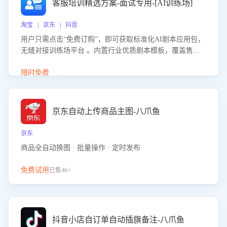
客服培训精选方案-面试专用-[AI训练场]
淘宝 | 京东 | 抖音
用户只需点击“免费订购”，即可获取标准化AI剧本应用包，
无缝对接训练场平台 。内置行业优质剧本模板，覆盖售前
咨询、售后处理等全场景，消除复杂部署流程，节省90%的
初始化时间，助力企业快速启动智能客服训练
限时免费
京东自动上传商品主图-八爪鱼
京东
商品全自动换图 · 批量操作 · 定时发布
免费试用
已售46+
抖音小店自订单自动插旗备注-八爪鱼