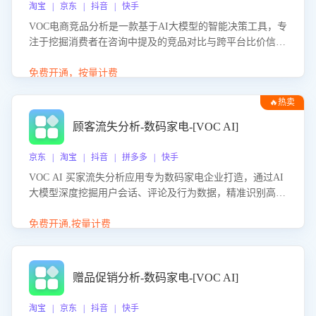
淘宝 | 京东 | 抖音 | 快手
VOC电商竞品分析是一款基于AI大模型的智能决策工具，专
注于挖掘消费者在咨询中提及的竞品对比与跨平台比价信
息。该应用能够精准识别被频繁对比的竞品品牌、咨询量、
商品信息，进行多维度交叉对比，并分析消费者的比价行
免费开通，按量计费
为。通过提供数据驱动的竞品洞察与差异化策略建议，帮助
🔥热卖
企业优化营销话术、突出产品与服务优势，有效提升咨询转
化率，避免陷入单纯价格竞争，实现精准扬长避短。
顾客流失分析-数码家电-[VOC AI]
京东 | 淘宝 | 抖音 | 拼多多 | 快手
VOC AI 买家流失分析应用专为数码家电企业打造，通过AI
大模型深度挖掘用户会话、评论及行为数据，精准识别高流
失风险客户，并定位流失原因：包括产品质量缺陷、售后响
应延迟、竞品价格冲击等。系统自动输出可落地的挽回策
免费开通,按量计费
略，迅速同步到店铺运营团队。
赠品促销分析-数码家电-[VOC AI]
淘宝 | 京东 | 抖音 | 快手