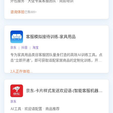
外包服务 · 大促专属客服团队 · 岗前培训
咨询体验
已售889+
客服模拟接待训练-家具用品
京东 | 抖音 | 淘宝
专为家具用品类目客服团队量身打造的高效AI训练工具。点
击“立即开通”，即可获取适配家居商品的定制化训练，开启
模拟真实客户对话的演练。针对性提升客服在家具用品功
能、尺寸参数咨询等高频场景下的专业应对能力。
2人正在体验...
京东-卡片样式发送欢迎语-[智能客服机器人]
京东
AI工具 · 欢迎语配置 · 商品推荐