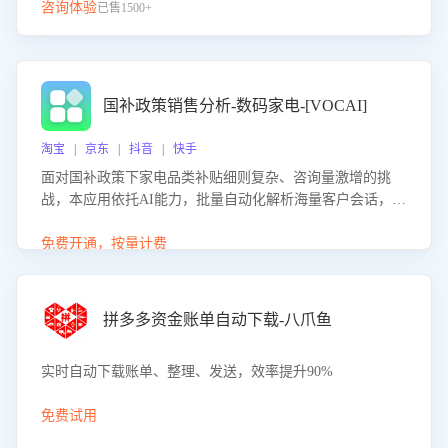
咨询体验
已售1500+
国补政策销售分析-数码家电-[VOCAI]
淘宝 | 京东 | 抖音 | 快手
面对国补政策下家电品类补贴细则复杂、咨询量激增的挑
战，本应用依托AI能力，批量自动化解析海量客户会话，精
准识别消费者对能以旧换新、补贴额度等政策的关注焦点与
购买意向，深度洞察决策动因。同时全面评估客服团队政策
免费开通，按量计费
解读准确性与响应效率，定位服务薄弱环节，为企业提供数
据驱动的策略优化建议与培训支持，助力提升政策响应速
度、客服转化能力及销售业绩。
拼多多资金账单自动下载-八爪鱼
实时自动下载账单、整理、发送，效率提升90%
免费试用