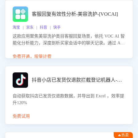
客服回复有效性分析-美容洗护-[VOCAI]
淘宝 | 京东 | 抖音 | 快手
这款应用聚焦美容洗护类目客服回复场景，依托 VOC AI 智
能化分析能力，深度剖析买家会话中的聊天记录。通过 AI
大模型精准定位客服在不同场景的理解与回应难点，评判解
答的有效性与完整性，输出针对性改进策略，助力商家快速
免费开通，按量计费
优化快捷话术，提升客服接待响应率与服务质量。
抖音小店已发货仅退款拦截登记机器人-八爪鱼
自动获取抖店已发货仅退款数据，并导出到 Excel ，效率提
升120%
免费试用
🔥热卖