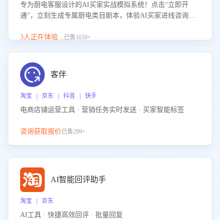
专为厨电客服设计的AI买家实战模拟系统！点击“立即开
通”，立刻生成专属厨电类目剧本，体验AI买家进线咨询真
实场景训练，快速掌握针对家用厨电商品的“功能咨询”等真
实场景应对技巧！
3人正在体验...
已售1659+
客伴
淘宝 | 京东 | 抖音 | 快手
电商店铺运营工具 · 营销任务实时发送 · 买家智能标签
咨询获取报价
已售299+
AI智能回评助手
淘宝 | 京东
AI工具 · 快捷高效回评 · 批量回复