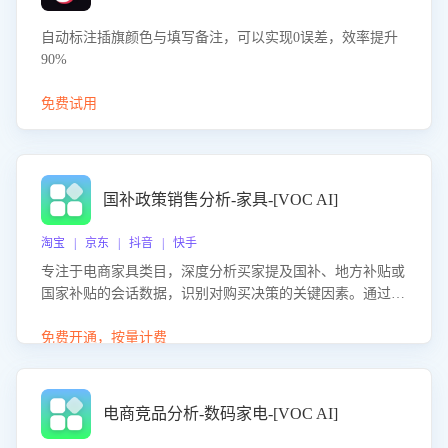
自动标注插旗颜色与填写备注，可以实现0误差，效率提升
90%
免费试用
国补政策销售分析-家具-[VOC AI]
淘宝 | 京东 | 抖音 | 快手
专注于电商家具类目，深度分析买家提及国补、地方补贴或
国家补贴的会话数据，识别对购买决策的关键因素。通过AI
大模型评估客服在政策宣传、回应及互动中的表现，生成优
化策略，助力商家利用国补政策提升GMV。
免费开通，按量计费
电商竞品分析-数码家电-[VOC AI]