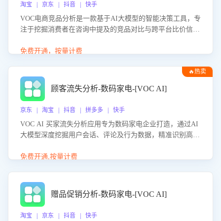
淘宝 | 京东 | 抖音 | 快手
VOC电商竞品分析是一款基于AI大模型的智能决策工具，专
注于挖掘消费者在咨询中提及的竞品对比与跨平台比价信
息。该应用能够精准识别被频繁对比的竞品品牌、咨询量、
商品信息，进行多维度交叉对比，并分析消费者的比价行
免费开通，按量计费
为。通过提供数据驱动的竞品洞察与差异化策略建议，帮助
🔥热卖
企业优化营销话术、突出产品与服务优势，有效提升咨询转
化率，避免陷入单纯价格竞争，实现精准扬长避短。
顾客流失分析-数码家电-[VOC AI]
京东 | 淘宝 | 抖音 | 拼多多 | 快手
VOC AI 买家流失分析应用专为数码家电企业打造，通过AI
大模型深度挖掘用户会话、评论及行为数据，精准识别高流
失风险客户，并定位流失原因：包括产品质量缺陷、售后响
应延迟、竞品价格冲击等。系统自动输出可落地的挽回策
免费开通,按量计费
略，迅速同步到店铺运营团队。
赠品促销分析-数码家电-[VOC AI]
淘宝 | 京东 | 抖音 | 快手