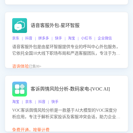
语音客服外包-星环智服
京东 | 抖音 | 拼多多 | 快手 | 淘宝 | 小红书 | 企业微信
语音客服外包是由星环智服提供专业的呼叫中心外包服务，
它依托全国10大线下职场布局和严选客服团队，专注于为企
业提供高效的语音呼叫解决方案。这项服务旨在通过专业的
客服团队和智能工具提升语音客服服务效率和质量，帮助企
咨询体验
已售99+
业实现降本增效。
客诉舆情风险分析-数码家电-[VOC AI]
淘宝 | 京东 | 抖音 | 快手
VOC客诉舆情风险分析是一款基于AI大模型的VOC深度分
析应用，专注于解析买家投诉及客服冲突会话，助力企业精
准防控舆情风险。该产品通过智能定位高风险会话、精准判
别客户情绪、归因争议根源，并客观评估客服应对合理性与
免费开通，按量计费