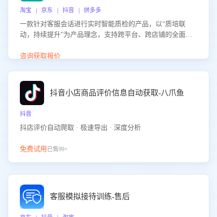
淘宝 | 京东 | 抖音 | 拼多多
一款针对客服会话进行实时智能质检的产品，以“质培联
动，持续提升”为产品理念，支持跨平台、跨店铺的全面、
实时、智能化质检，并根据质检结果形成质培联动，持续提
升客服团队的销服能力。
咨询获取报价
抖音小店商品评价信息自动获取-八爪鱼
抖音
抖店评价自动爬取 · 极速导出 · 深度分析
免费试用
已售99+
客服模拟接待训练-售后