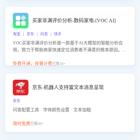
成效。系统可自动生成针对性改进策略，包括沟通话术优
化、流程规范及部门协同建议，从而提升客服团队舆情应对
能力，阻断差评扩散，维护品牌声誉，实现客户满意度的持
买家非满评价分析-数码家电-[VOC AI]
续提升。
淘宝 | 京东 | 抖音 | 快手
VOC买家非满评价分析是一款基于AI大模型的智能分析应
用，致力于帮助商家快速定位消费者不满意的根本原因。该
产品可自动识别非满评价中的关键问题，区别问题是否属于
客服原因或其它部门原因，明确责任归属，提供可落地的改
免费开通，按量计费
已售10+
进建议与策略方向。通过深入挖掘会话内容，商家可针对性
优化服务流程、提升客服质量，并协同相关部门推进体验整
改，有效提升客户满意度和店铺整体服务质量。
京东-机器人支持富文本消息呈现
京东
问答配置工具 · 字体颜色设置 · 文本加粗
限时免费
已售69+