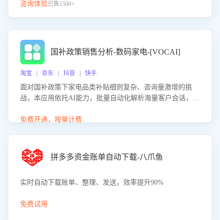
咨询体验
已售1500+
国补政策销售分析-数码家电-[VOCAI]
淘宝 | 京东 | 抖音 | 快手
面对国补政策下家电品类补贴细则复杂、咨询量激增的挑
战，本应用依托AI能力，批量自动化解析海量客户会话，精
准识别消费者对能以旧换新、补贴额度等政策的关注焦点与
购买意向，深度洞察决策动因。同时全面评估客服团队政策
免费开通，按量计费
解读准确性与响应效率，定位服务薄弱环节，为企业提供数
据驱动的策略优化建议与培训支持，助力提升政策响应速
度、客服转化能力及销售业绩。
拼多多资金账单自动下载-八爪鱼
实时自动下载账单、整理、发送，效率提升90%
免费试用