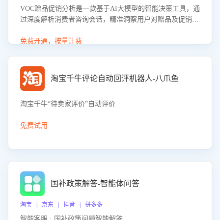
VOC赠品促销分析是一款基于AI大模型的智能决策工具，通
过深度解析消费者咨询会话，精准洞察用户对赠品及促销政
策的真实偏好与需求。该应用可识别高吸引力赠品和热门促
销诉求，帮助企业制定个性化赠品组合策略，优化资源投放
免费开通，按量计费
并淘汰低效赠品，在提升成交转化率的同时有效控制成本，
实现促销效果最大化。
淘宝千牛评论自动回评机器人-八爪鱼
淘宝千牛“待卖家评价”自动评价
免费试用
国补政策解答-智能体问答
淘宝 | 京东 | 抖音 | 拼多多
智能客服 · 国补政策问题智能解答