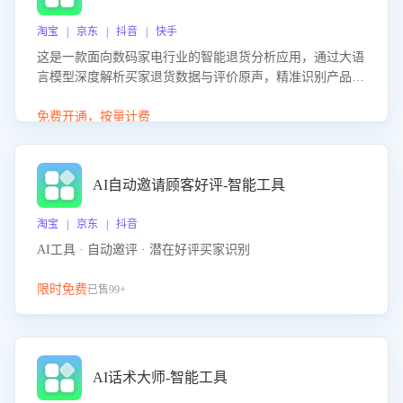
淘宝 | 京东 | 抖音 | 快手
这是一款面向数码家电行业的智能退货分析应用，通过大语
言模型深度解析买家退货数据与评价原声，精准识别产品质
量、描述不符、物流破损等核心退货原因，并输出可落地的
改进建议，通过挖掘用户痛点驱动产品迭代，从根本上降低
免费开通，按量计费
退货率，进而降低因技术差异或服务疏漏导致的退款率。
AI自动邀请顾客好评-智能工具
淘宝 | 京东 | 抖音
AI工具 · 自动邀评 · 潜在好评买家识别
限时免费
已售99+
AI话术大师-智能工具