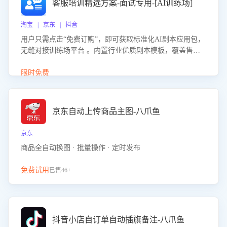
客服培训精选方案-面试专用-[AI训练场]
淘宝 | 京东 | 抖音
用户只需点击“免费订购”，即可获取标准化AI剧本应用包，
无缝对接训练场平台 。内置行业优质剧本模板，覆盖售前
咨询、售后处理等全场景，消除复杂部署流程，节省90%的
初始化时间，助力企业快速启动智能客服训练
限时免费
京东自动上传商品主图-八爪鱼
京东
商品全自动换图 · 批量操作 · 定时发布
免费试用
已售46+
抖音小店自订单自动插旗备注-八爪鱼