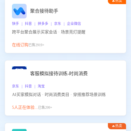
🔥热卖
聚合接待助手
快手 | 抖音 | 拼多多 | 京东 | 企业微信
跨平台聚合展示买家会话 · 场景亮灯提醒
在线订购
已售2919+
客服模拟接待训练-时尚消费
京东 | 抖音 | 淘宝
AI买家模拟对话 · 时尚消费类目 · 穿搭推荐场景训练
5人正在体验...
已售299+
🔥热卖