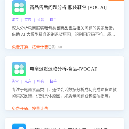
商品售后问题分析-服装鞋包-[VOC AI]
淘宝 | 京东 | 抖音 | 快手
深入分析电商服装鞋包类目商品售后相关问题的买家反馈，
借助 AI 大模型精准识别退货原因，识别因尺码不符、质量
问题等导致的退货原因，给出全方位优化产品与服务的建
议，助力商家优化产品或服务，实现销售额的显著提升。
免费开通，按量计费
已售1690+
电商退货退款分析-食品-[VOC AI]
淘宝 | 京东 | 抖音 | 快手
专注于电商食品类目，通过会话数据分析成功完成退货退款
的买家反馈，识别具体原因，如质量问题或包装破损等。结
合AI大模型，自动评估客服挽回效果，输出优化策略，助力
商家降低退款率，提升售后效率。
免费开通，按量计费