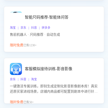
智能尺码推荐-智能体问答
淘宝 | 京东 | 抖音 | 拼多多
售前机器人 · 尺码推荐 · 自动生成
限时免费
已售1230+
客服模拟接待训练-影音影像
京东 | 抖音 | 淘宝
一键激活专属训练，即刻生成定制化影音影像剧本库！真实
还原买家进线场景，店铺内商品都可配置到剧本中进行针对
性训练，加强商品知识解答能力，提升客服售前转化率。点
击 “立即开通”，快速获取影音影像类目剧本，一键开启客服
限时免费
已售50+
培训。