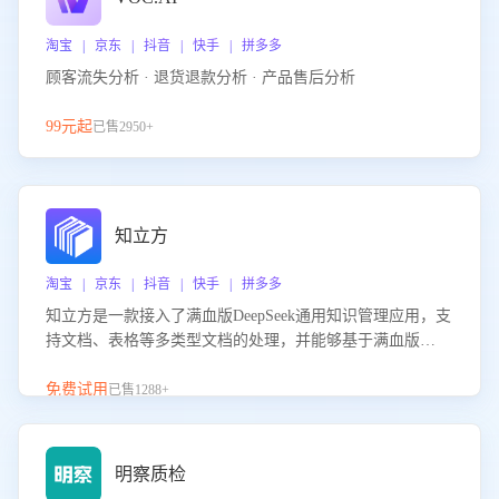
淘宝 | 京东 | 抖音 | 快手 | 拼多多
顾客流失分析 · 退货退款分析 · 产品售后分析
99元起
已售2950+
知立方
淘宝 | 京东 | 抖音 | 快手 | 拼多多
知立方是一款接入了满血版DeepSeek通用知识管理应用，支
持文档、表格等多类型文档的处理，并能够基于满血版
DeepSeek做知识应答。它能够为多种应用场景提供强大的知
识支持，帮助用户高效管理和利用知识资源。通过该产品，
免费试用
已售1288+
用户可以轻松实现文档的上传、分类、检索，提升知识管理
的智能化水平。
明察质检