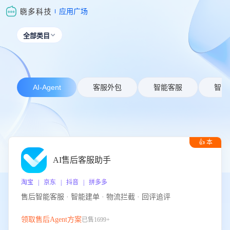
应用广场
全部类目

AI-Agent
客服外包
智能客服
智能
👍 本
周推荐
AI售后客服助手
淘宝 | 京东 | 抖音 | 拼多多
售后智能客服 · 智能建单 · 物流拦截 · 回评追评
领取售后Agent方案
已售1699+