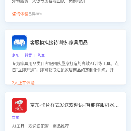
外包服务 · 大促专属客服团队 · 岗前培训
咨询体验
已售889+
客服模拟接待训练-家具用品
京东 | 抖音 | 淘宝
专为家具用品类目客服团队量身打造的高效AI训练工具。点
击“立即开通”，即可获取适配家居商品的定制化训练，开启
模拟真实客户对话的演练。针对性提升客服在家具用品功
能、尺寸参数咨询等高频场景下的专业应对能力。
2人正在体验...
京东-卡片样式发送欢迎语-[智能客服机器人]
京东
AI工具 · 欢迎语配置 · 商品推荐