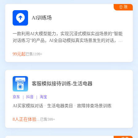
⏰ 限
时试用
AI训练场
一款利用AI大模型能力，实现沉浸式模拟实战场景的“智能
对话练习”的产品，AI全自动模拟真实场景发生的对话，企
业可以帮助员工提升客服接待技巧，持续提升客服团队的销
服能力。
99元起
已售1199+
客服模拟接待训练-生活电器
京东 | 抖音 | 淘宝
AI买家模拟对话 · 生活电器类目 · 故障排查场景训练
8人正在体验...
已售599+