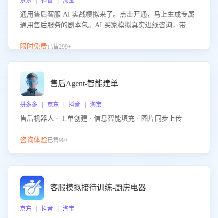
京东 | 抖音 | 淘宝
通用售后客服 AI 实战模拟来了。点击开通，马上生成专属
通用售后服务的剧本包。AI 买家模拟真实进线咨询，带您
的客服团队进行沉浸式训练，快速吃透功能咨询等售后场景
的应对要点，轻松提升服务能力。
限时免费
已售299+
售后Agent-智能建单
拼多多 | 京东 | 抖音 | 淘宝
售后机器人 · 工单创建 · 信息智能填充 · 图片同步上传
咨询体验
已售99+
客服模拟接待训练-厨房电器
京东 | 抖音 | 淘宝