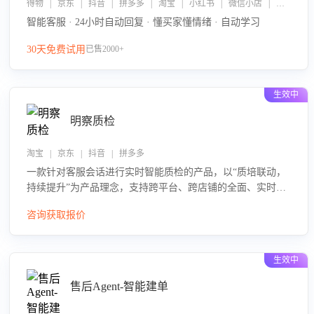
得物 | 京东 | 抖音 | 拼多多 | 淘宝 | 小红书 | 微信小店 | 快手 | 唯品会
智能客服 · 24小时自动回复 · 懂买家懂情绪 · 自动学习
30天免费试用
已售2000+
生效中
明察质检
淘宝 | 京东 | 抖音 | 拼多多
一款针对客服会话进行实时智能质检的产品，以“质培联动，
持续提升”为产品理念，支持跨平台、跨店铺的全面、实时、
智能化质检，并根据质检结果形成质培联动，持续提升客服
咨询获取报价
团队的销服能力。
生效中
售后Agent-智能建单