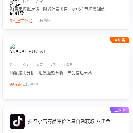
京东 | 抖音 | 淘宝
AI买家模拟对话 · 时尚消费类目 · 穿搭推荐场景训练
5人正在体验...
已售299+
🔥热卖
VOC.AI
淘宝 | 京东 | 抖音 | 快手 | 拼多多
顾客流失分析 · 退货退款分析 · 产品售后分析
99元起
已售2950+
生效中
抖音小店商品评价信息自动获取-八爪鱼