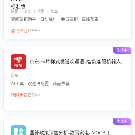
抖音 | 京东 | 快手 | 淘宝
智能营销助手 · 自动催付 · 会员营销 · 直播预告
咨询体验
已售99+
生效中
京东-卡片样式发送欢迎语-[智能客服机器人]
京东
AI工具 · 欢迎语配置 · 商品推荐
限时免费
已售99+
生效中
国补政策销售分析-数码家电-[VOCAI]