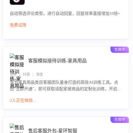
自动筛选评论类型，进行自动回复，回复效率直接增加10倍+
免费试用
生效中
客服模拟接待训练-家具用品
京东 | 抖音 | 淘宝
专为家具用品类目客服团队量身打造的高效AI训练工具。点
击“立即开通”，即可获取适配家居商品的定制化训练，开启模
拟真实客户对话的演练。针对性提升客服在家具用品功能、
2人正在体验...
尺寸参数咨询等高频场景下的专业应对能力。
生效中
售后客服外包-星环智服