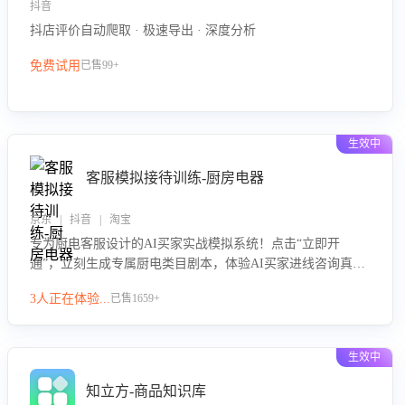
抖音
抖店评价自动爬取 · 极速导出 · 深度分析
免费试用
已售99+
生效中
客服模拟接待训练-厨房电器
京东 | 抖音 | 淘宝
专为厨电客服设计的AI买家实战模拟系统！点击“立即开
通”，立刻生成专属厨电类目剧本，体验AI买家进线咨询真实
场景训练，快速掌握针对家用厨电商品的“功能咨询”等真实场
3人正在体验...
已售1659+
景应对技巧！
生效中
知立方-商品知识库