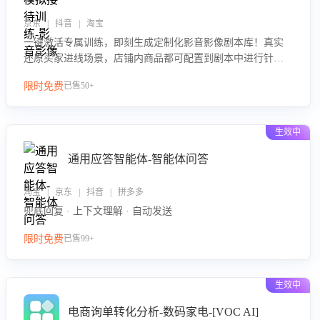
京东 | 抖音 | 淘宝
一键激活专属训练，即刻生成定制化影音影像剧本库！真实
还原买家进线场景，店铺内商品都可配置到剧本中进行针对
性训练，加强商品知识解答能力，提升客服售前转化率。点
限时免费
已售50+
击 “立即开通”，快速获取影音影像类目剧本，一键开启客服
培训。
生效中
通用应答智能体-智能体问答
淘宝 | 京东 | 抖音 | 拼多多
兜底回复 · 上下文理解 · 自动发送
限时免费
已售99+
生效中
电商询单转化分析-数码家电-[VOC AI]