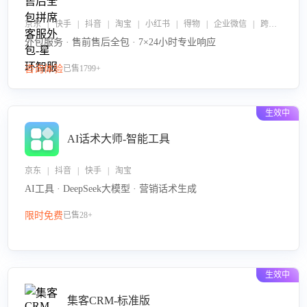
京东 | 快手 | 抖音 | 淘宝 | 小红书 | 得物 | 企业微信 | 跨平台
外包服务 · 售前售后全包 · 7×24小时专业响应
咨询体验
已售1799+
生效中
AI话术大师-智能工具
京东 | 抖音 | 快手 | 淘宝
AI工具 · DeepSeek大模型 · 营销话术生成
限时免费
已售28+
生效中
集客CRM-标准版