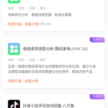
淘宝 | 京东 | 抖音 | 快手
询单转化分析 · 数据深度挖掘 · 标准化策略
免费开通，按量计费
已售1280+
生效中
电商退货退款分析-数码家电-[VOC AI]
淘宝 | 京东 | 抖音 | 快手
这是一款面向数码家电行业的智能退货分析应用，通过大语
言模型深度解析买家退货数据与评价原声，精准识别产品质
量、描述不符、物流破损等核心退货原因，并输出可落地的
免费开通，按量计费
改进建议，通过挖掘用户痛点驱动产品迭代，从根本上降低
退货率，进而降低因技术差异或服务疏漏导致的退款率。
生效中
抖音小店评论自动回复-八爪鱼