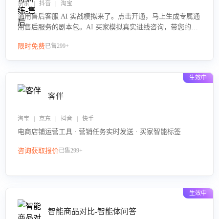
京东 | 抖音 | 淘宝
通用售后客服 AI 实战模拟来了。点击开通，马上生成专属通
用售后服务的剧本包。AI 买家模拟真实进线咨询，带您的客
服团队进行沉浸式训练，快速吃透功能咨询等售后场景的应
限时免费
已售299+
对要点，轻松提升服务能力。
生效中
客伴
淘宝 | 京东 | 抖音 | 快手
电商店铺运营工具 · 营销任务实时发送 · 买家智能标签
咨询获取报价
已售299+
生效中
智能商品对比-智能体问答