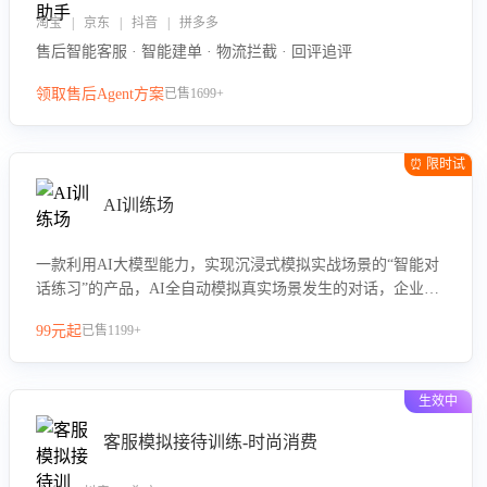
淘宝 | 京东 | 抖音 | 拼多多
售后智能客服 · 智能建单 · 物流拦截 · 回评追评
领取售后Agent方案
已售1699+
⏰ 限时试
用
AI训练场
一款利用AI大模型能力，实现沉浸式模拟实战场景的“智能对
话练习”的产品，AI全自动模拟真实场景发生的对话，企业可
以帮助员工提升客服接待技巧，持续提升客服团队的销服能
99元起
已售1199+
力。
生效中
客服模拟接待训练-时尚消费