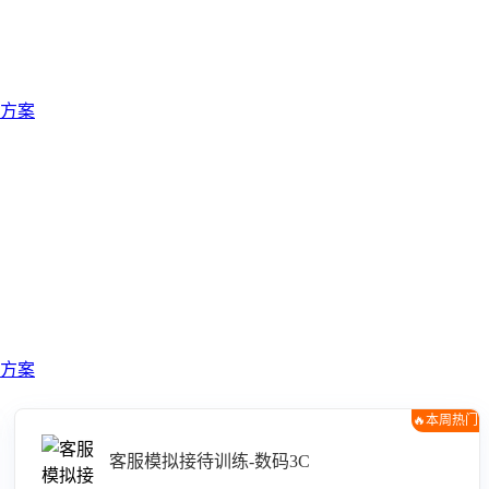
方案
方案
🔥本周热门
客服模拟接待训练-数码3C