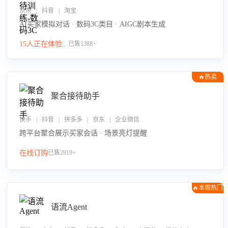
京东 | 抖音 | 淘宝
AI买家模拟对话 · 数码3C类目 · AIGC剧本生成
15人正在体验...
已售1388+
🔥热卖
聚合接待助手
快手 | 抖音 | 拼多多 | 京东 | 企业微信
跨平台聚合展示买家会话 · 场景亮灯提醒
在线订购
已售2919+
🔥本周热门
语流Agent