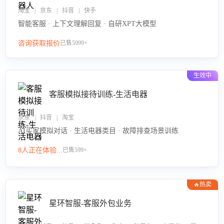
淘宝 | 京东 | 抖音 | 快手
智能客服 · 上下文理解回复 · 自研XPT大模型
咨询获取报价
已售5999+
生效中
客服模拟接待训练-生活电器
京东 | 抖音 | 淘宝
AI买家模拟对话 · 生活电器类目 · 故障排查场景训练
8人正在体验...
已售599+
🔥热卖
星环智服-客服外包业务