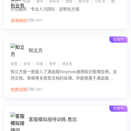
京东 | 抖音 | 快手 | 拼多多 | 淘宝 | 跨平台 | 小红书 | 得物 | 企业微信
外包服务 · 专业人力团队 · 定制化方案
咨询体验
已售2399+
生效中
知立方
淘宝 | 京东 | 抖音 | 快手 | 拼多多
知立方是一款接入了满血版DeepSeek通用知识管理应用，支
持文档、表格等多类型文档的处理，并能够基于满血版
DeepSeek做知识应答。它能够为多种应用场景提供强大的知
免费试用
已售1288+
识支持，帮助用户高效管理和利用知识资源。通过该产品，
用户可以轻松实现文档的上传、分类、检索，提升知识管理
的智能化水平。
生效中
客服模拟接待训练-售后