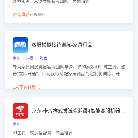
外包服务 · 大促专属客服团队 · 岗前培训
咨询体验
已售889+
客服模拟接待训练-家具用品
京东 | 抖音 | 淘宝
专为家具用品类目客服团队量身打造的高效AI训练工具。点
击“立即开通”，即可获取适配家居商品的定制化训练，开启
模拟真实客户对话的演练。针对性提升客服在家具用品功
能、尺寸参数咨询等高频场景下的专业应对能力。
2人正在体验...
京东-卡片样式发送欢迎语-[智能客服机器人]
京东
AI工具 · 欢迎语配置 · 商品推荐