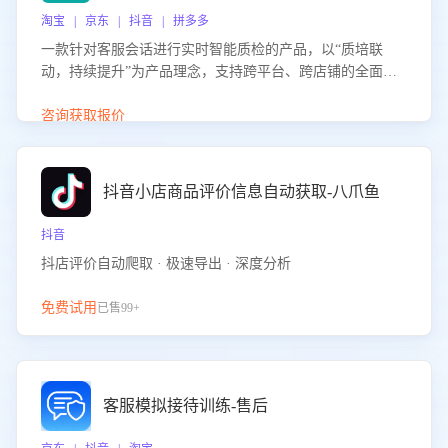
淘宝 | 京东 | 抖音 | 拼多多
一款针对客服会话进行实时智能质检的产品，以“质培联
动，持续提升”为产品理念，支持跨平台、跨店铺的全面、
实时、智能化质检，并根据质检结果形成质培联动，持续提
升客服团队的销服能力。
咨询获取报价
抖音小店商品评价信息自动获取-八爪鱼
抖音
抖店评价自动爬取 · 极速导出 · 深度分析
免费试用
已售99+
客服模拟接待训练-售后