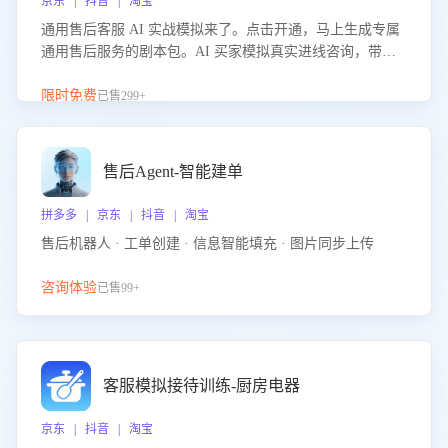
京东 | 抖音 | 淘宝
通用售后客服 AI 实战模拟来了。点击开通，马上生成专属
通用售后服务的剧本包。AI 买家模拟真实进线咨询，带您
的客服团队进行沉浸式训练，快速吃透功能咨询等售后场景
的应对要点，轻松提升服务能力。
限时免费
已售299+
售后Agent-智能建单
拼多多 | 京东 | 抖音 | 淘宝
售后机器人 · 工单创建 · 信息智能填充 · 图片同步上传
咨询体验
已售99+
客服模拟接待训练-厨房电器
京东 | 抖音 | 淘宝