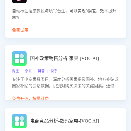
自动标注插旗颜色与填写备注，可以实现0误差，效率提升
90%
免费试用
国补政策销售分析-家具-[VOC AI]
淘宝 | 京东 | 抖音 | 快手
专注于电商家具类目，深度分析买家提及国补、地方补贴或
国家补贴的会话数据，识别对购买决策的关键因素。通过AI
大模型评估客服在政策宣传、回应及互动中的表现，生成优
化策略，助力商家利用国补政策提升GMV。
免费开通，按量计费
电商竞品分析-数码家电-[VOC AI]