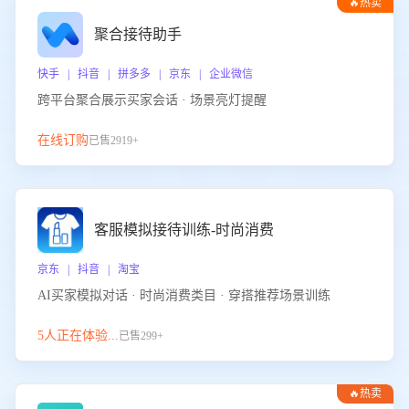
🔥热卖
聚合接待助手
快手 | 抖音 | 拼多多 | 京东 | 企业微信
跨平台聚合展示买家会话 · 场景亮灯提醒
在线订购
已售2919+
客服模拟接待训练-时尚消费
京东 | 抖音 | 淘宝
AI买家模拟对话 · 时尚消费类目 · 穿搭推荐场景训练
5人正在体验...
已售299+
🔥热卖