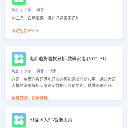
淘宝 | 京东 | 抖音
AI工具 · 自动邀评 · 潜在好评买家识别
限时免费
已售99+
电商退货退款分析-数码家电-[VOC AI]
淘宝 | 京东 | 抖音 | 快手
这是一款面向数码家电行业的智能退货分析应用，通过大语
言模型深度解析买家退货数据与评价原声，精准识别产品质
量、描述不符、物流破损等核心退货原因，并输出可落地的
改进建议，通过挖掘用户痛点驱动产品迭代，从根本上降低
免费开通，按量计费
退货率，进而降低因技术差异或服务疏漏导致的退款率。
AI话术大师-智能工具