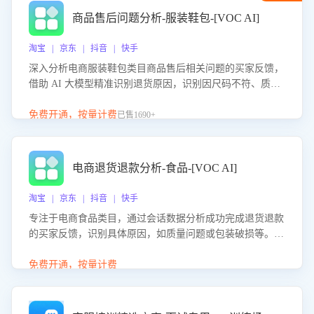
商品售后问题分析-服装鞋包-[VOC AI]
淘宝 | 京东 | 抖音 | 快手
深入分析电商服装鞋包类目商品售后相关问题的买家反馈，
借助 AI 大模型精准识别退货原因，识别因尺码不符、质量
问题等导致的退货原因，给出全方位优化产品与服务的建
议，助力商家优化产品或服务，实现销售额的显著提升。
免费开通，按量计费
已售1690+
电商退货退款分析-食品-[VOC AI]
淘宝 | 京东 | 抖音 | 快手
专注于电商食品类目，通过会话数据分析成功完成退货退款
的买家反馈，识别具体原因，如质量问题或包装破损等。结
合AI大模型，自动评估客服挽回效果，输出优化策略，助力
商家降低退款率，提升售后效率。
免费开通，按量计费