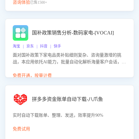
咨询体验
已售1500+
国补政策销售分析-数码家电-[VOCAI]
淘宝 | 京东 | 抖音 | 快手
面对国补政策下家电品类补贴细则复杂、咨询量激增的挑
战，本应用依托AI能力，批量自动化解析海量客户会话，精
准识别消费者对能以旧换新、补贴额度等政策的关注焦点与
购买意向，深度洞察决策动因。同时全面评估客服团队政策
免费开通，按量计费
解读准确性与响应效率，定位服务薄弱环节，为企业提供数
据驱动的策略优化建议与培训支持，助力提升政策响应速
度、客服转化能力及销售业绩。
拼多多资金账单自动下载-八爪鱼
实时自动下载账单、整理、发送，效率提升90%
免费试用