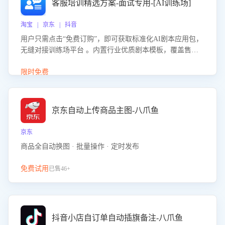
客服培训精选方案-面试专用-[AI训练场]
淘宝 | 京东 | 抖音
用户只需点击“免费订购”，即可获取标准化AI剧本应用包，
无缝对接训练场平台 。内置行业优质剧本模板，覆盖售前
咨询、售后处理等全场景，消除复杂部署流程，节省90%的
初始化时间，助力企业快速启动智能客服训练
限时免费
京东自动上传商品主图-八爪鱼
京东
商品全自动换图 · 批量操作 · 定时发布
免费试用
已售46+
抖音小店自订单自动插旗备注-八爪鱼