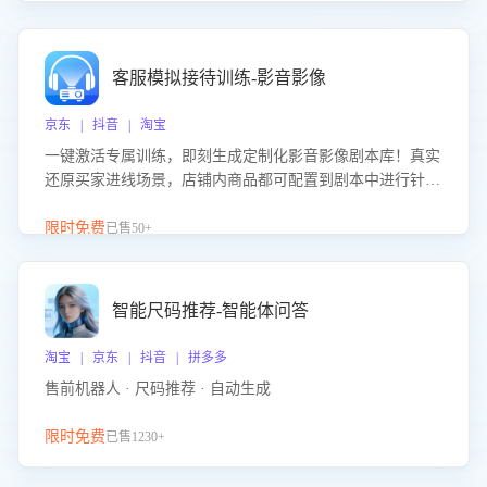
客服模拟接待训练-影音影像
京东 | 抖音 | 淘宝
一键激活专属训练，即刻生成定制化影音影像剧本库！真实
还原买家进线场景，店铺内商品都可配置到剧本中进行针对
性训练，加强商品知识解答能力，提升客服售前转化率。点
击 “立即开通”，快速获取影音影像类目剧本，一键开启客服
限时免费
已售50+
培训。
智能尺码推荐-智能体问答
淘宝 | 京东 | 抖音 | 拼多多
售前机器人 · 尺码推荐 · 自动生成
限时免费
已售1230+