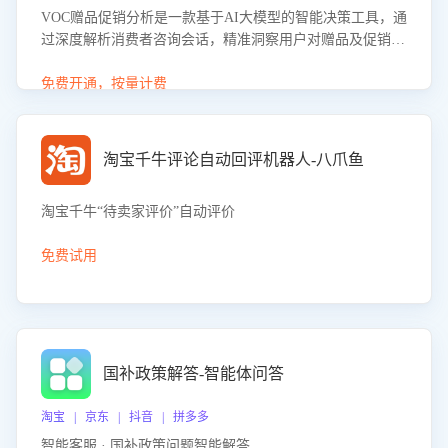
VOC赠品促销分析是一款基于AI大模型的智能决策工具，通
过深度解析消费者咨询会话，精准洞察用户对赠品及促销政
策的真实偏好与需求。该应用可识别高吸引力赠品和热门促
销诉求，帮助企业制定个性化赠品组合策略，优化资源投放
免费开通，按量计费
并淘汰低效赠品，在提升成交转化率的同时有效控制成本，
实现促销效果最大化。
淘宝千牛评论自动回评机器人-八爪鱼
淘宝千牛“待卖家评价”自动评价
免费试用
国补政策解答-智能体问答
淘宝 | 京东 | 抖音 | 拼多多
智能客服 · 国补政策问题智能解答