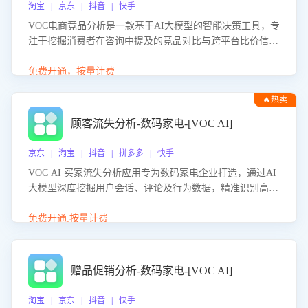
淘宝 | 京东 | 抖音 | 快手
VOC电商竞品分析是一款基于AI大模型的智能决策工具，专
注于挖掘消费者在咨询中提及的竞品对比与跨平台比价信
息。该应用能够精准识别被频繁对比的竞品品牌、咨询量、
商品信息，进行多维度交叉对比，并分析消费者的比价行
免费开通，按量计费
为。通过提供数据驱动的竞品洞察与差异化策略建议，帮助
🔥热卖
企业优化营销话术、突出产品与服务优势，有效提升咨询转
化率，避免陷入单纯价格竞争，实现精准扬长避短。
顾客流失分析-数码家电-[VOC AI]
京东 | 淘宝 | 抖音 | 拼多多 | 快手
VOC AI 买家流失分析应用专为数码家电企业打造，通过AI
大模型深度挖掘用户会话、评论及行为数据，精准识别高流
失风险客户，并定位流失原因：包括产品质量缺陷、售后响
应延迟、竞品价格冲击等。系统自动输出可落地的挽回策
免费开通,按量计费
略，迅速同步到店铺运营团队。
赠品促销分析-数码家电-[VOC AI]
淘宝 | 京东 | 抖音 | 快手