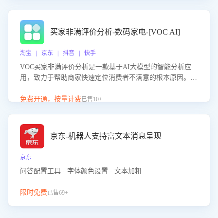
成效。系统可自动生成针对性改进策略，包括沟通话术优
化、流程规范及部门协同建议，从而提升客服团队舆情应对
能力，阻断差评扩散，维护品牌声誉，实现客户满意度的持
买家非满评价分析-数码家电-[VOC AI]
续提升。
淘宝 | 京东 | 抖音 | 快手
VOC买家非满评价分析是一款基于AI大模型的智能分析应
用，致力于帮助商家快速定位消费者不满意的根本原因。该
产品可自动识别非满评价中的关键问题，区别问题是否属于
客服原因或其它部门原因，明确责任归属，提供可落地的改
免费开通，按量计费
已售10+
进建议与策略方向。通过深入挖掘会话内容，商家可针对性
优化服务流程、提升客服质量，并协同相关部门推进体验整
改，有效提升客户满意度和店铺整体服务质量。
京东-机器人支持富文本消息呈现
京东
问答配置工具 · 字体颜色设置 · 文本加粗
限时免费
已售69+