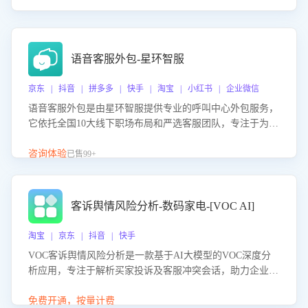
语音客服外包-星环智服
京东 | 抖音 | 拼多多 | 快手 | 淘宝 | 小红书 | 企业微信
语音客服外包是由星环智服提供专业的呼叫中心外包服务，
它依托全国10大线下职场布局和严选客服团队，专注于为企
业提供高效的语音呼叫解决方案。这项服务旨在通过专业的
客服团队和智能工具提升语音客服服务效率和质量，帮助企
咨询体验
已售99+
业实现降本增效。
客诉舆情风险分析-数码家电-[VOC AI]
淘宝 | 京东 | 抖音 | 快手
VOC客诉舆情风险分析是一款基于AI大模型的VOC深度分
析应用，专注于解析买家投诉及客服冲突会话，助力企业精
准防控舆情风险。该产品通过智能定位高风险会话、精准判
别客户情绪、归因争议根源，并客观评估客服应对合理性与
免费开通，按量计费