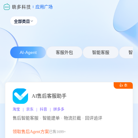
应用广场
全部类目

AI-Agent
客服外包
智能客服
智能
👍 本
周推荐
AI售后客服助手
淘宝 | 京东 | 抖音 | 拼多多
售后智能客服 · 智能建单 · 物流拦截 · 回评追评
领取售后Agent方案
已售1699+