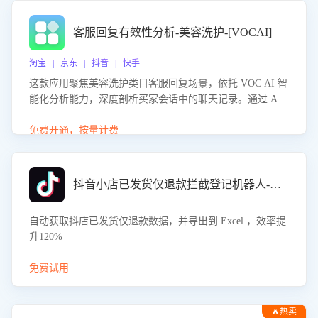
客服回复有效性分析-美容洗护-[VOCAI]
淘宝 | 京东 | 抖音 | 快手
这款应用聚焦美容洗护类目客服回复场景，依托 VOC AI 智
能化分析能力，深度剖析买家会话中的聊天记录。通过 AI
大模型精准定位客服在不同场景的理解与回应难点，评判解
答的有效性与完整性，输出针对性改进策略，助力商家快速
免费开通，按量计费
优化快捷话术，提升客服接待响应率与服务质量。
抖音小店已发货仅退款拦截登记机器人-八爪鱼
自动获取抖店已发货仅退款数据，并导出到 Excel ，效率提
升120%
免费试用
🔥热卖