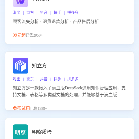
淘宝 | 京东 | 抖音 | 快手 | 拼多多
顾客流失分析 · 退货退款分析 · 产品售后分析
99元起
已售2950+
知立方
淘宝 | 京东 | 抖音 | 快手 | 拼多多
知立方是一款接入了满血版DeepSeek通用知识管理应用，支
持文档、表格等多类型文档的处理，并能够基于满血版
DeepSeek做知识应答。它能够为多种应用场景提供强大的知
识支持，帮助用户高效管理和利用知识资源。通过该产品，
免费试用
已售1288+
用户可以轻松实现文档的上传、分类、检索，提升知识管理
的智能化水平。
明察质检