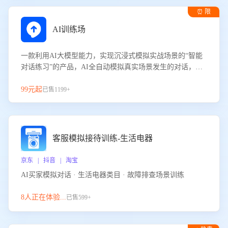
⏰ 限
时试用
AI训练场
一款利用AI大模型能力，实现沉浸式模拟实战场景的“智能
对话练习”的产品，AI全自动模拟真实场景发生的对话，企
业可以帮助员工提升客服接待技巧，持续提升客服团队的销
服能力。
99元起
已售1199+
客服模拟接待训练-生活电器
京东 | 抖音 | 淘宝
AI买家模拟对话 · 生活电器类目 · 故障排查场景训练
8人正在体验...
已售599+