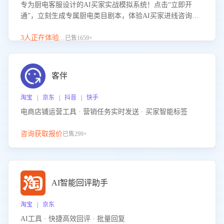
专为厨电客服设计的AI买家实战模拟系统！点击“立即开
通”，立刻生成专属厨电类目剧本，体验AI买家进线咨询真
实场景训练，快速掌握针对家用厨电商品的“功能咨询”等真
实场景应对技巧！
3人正在体验...
已售1659+
客伴
淘宝 | 京东 | 抖音 | 快手
电商店铺运营工具 · 营销任务实时发送 · 买家智能标签
咨询获取报价
已售299+
AI智能回评助手
淘宝 | 京东
AI工具 · 快捷高效回评 · 批量回复