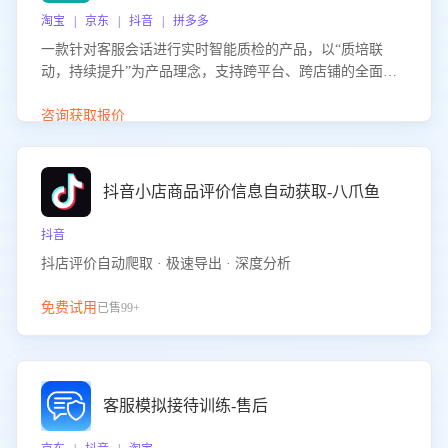
淘宝 | 京东 | 抖音 | 拼多多
一款针对客服会话进行实时智能质检的产品，以“质培联
动，持续提升”为产品理念，支持跨平台、跨店铺的全面、
实时、智能化质检，并根据质检结果形成质培联动，持续提
升客服团队的销服能力。
咨询获取报价
抖音小店商品评价信息自动获取-八爪鱼
抖音
抖店评价自动爬取 · 极速导出 · 深度分析
免费试用
已售99+
客服模拟接待训练-售后