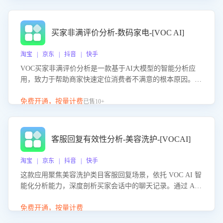
成效。系统可自动生成针对性改进策略，包括沟通话术优
化、流程规范及部门协同建议，从而提升客服团队舆情应对
能力，阻断差评扩散，维护品牌声誉，实现客户满意度的持
买家非满评价分析-数码家电-[VOC AI]
续提升。
淘宝 | 京东 | 抖音 | 快手
VOC买家非满评价分析是一款基于AI大模型的智能分析应
用，致力于帮助商家快速定位消费者不满意的根本原因。该
产品可自动识别非满评价中的关键问题，区别问题是否属于
客服原因或其它部门原因，明确责任归属，提供可落地的改
免费开通，按量计费
已售10+
进建议与策略方向。通过深入挖掘会话内容，商家可针对性
优化服务流程、提升客服质量，并协同相关部门推进体验整
改，有效提升客户满意度和店铺整体服务质量。
客服回复有效性分析-美容洗护-[VOCAI]
淘宝 | 京东 | 抖音 | 快手
这款应用聚焦美容洗护类目客服回复场景，依托 VOC AI 智
能化分析能力，深度剖析买家会话中的聊天记录。通过 AI
大模型精准定位客服在不同场景的理解与回应难点，评判解
答的有效性与完整性，输出针对性改进策略，助力商家快速
免费开通，按量计费
优化快捷话术，提升客服接待响应率与服务质量。