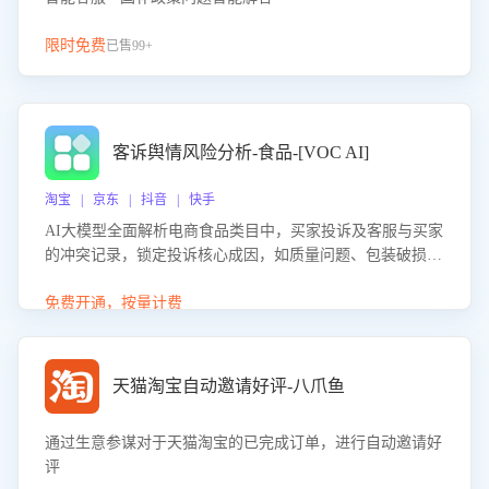
限时免费
已售99+
客诉舆情风险分析-食品-[VOC AI]
淘宝 | 京东 | 抖音 | 快手
AI大模型全面解析电商食品类目中，买家投诉及客服与买家
的冲突记录，锁定投诉核心成因，如质量问题、包装破损
等。同时，评估客服处理效果，生成优化策略，助力商家前
置差评防控，提升客户满意度。
免费开通，按量计费
天猫淘宝自动邀请好评-八爪鱼
通过生意参谋对于天猫淘宝的已完成订单，进行自动邀请好
评