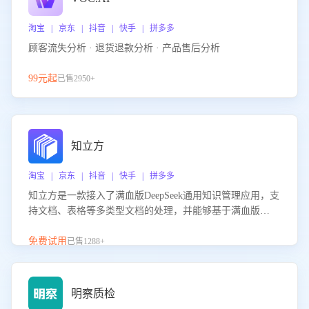
淘宝 | 京东 | 抖音 | 快手 | 拼多多
顾客流失分析 · 退货退款分析 · 产品售后分析
99元起
已售2950+
知立方
淘宝 | 京东 | 抖音 | 快手 | 拼多多
知立方是一款接入了满血版DeepSeek通用知识管理应用，支
持文档、表格等多类型文档的处理，并能够基于满血版
DeepSeek做知识应答。它能够为多种应用场景提供强大的知
识支持，帮助用户高效管理和利用知识资源。通过该产品，
免费试用
已售1288+
用户可以轻松实现文档的上传、分类、检索，提升知识管理
的智能化水平。
明察质检