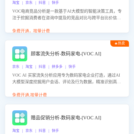
淘宝 | 京东 | 抖音 | 快手
VOC电商竞品分析是一款基于AI大模型的智能决策工具，专
注于挖掘消费者在咨询中提及的竞品对比与跨平台比价信
息。该应用能够精准识别被频繁对比的竞品品牌、咨询量、
商品信息，进行多维度交叉对比，并分析消费者的比价行
免费开通，按量计费
为。通过提供数据驱动的竞品洞察与差异化策略建议，帮助
🔥热卖
企业优化营销话术、突出产品与服务优势，有效提升咨询转
化率，避免陷入单纯价格竞争，实现精准扬长避短。
顾客流失分析-数码家电-[VOC AI]
京东 | 淘宝 | 抖音 | 拼多多 | 快手
VOC AI 买家流失分析应用专为数码家电企业打造，通过AI
大模型深度挖掘用户会话、评论及行为数据，精准识别高流
失风险客户，并定位流失原因：包括产品质量缺陷、售后响
应延迟、竞品价格冲击等。系统自动输出可落地的挽回策
免费开通,按量计费
略，迅速同步到店铺运营团队。
赠品促销分析-数码家电-[VOC AI]
淘宝 | 京东 | 抖音 | 快手