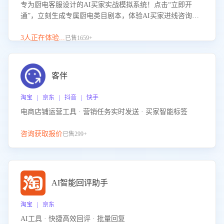
专为厨电客服设计的AI买家实战模拟系统！点击“立即开
通”，立刻生成专属厨电类目剧本，体验AI买家进线咨询真
实场景训练，快速掌握针对家用厨电商品的“功能咨询”等真
实场景应对技巧！
3人正在体验...
已售1659+
客伴
淘宝 | 京东 | 抖音 | 快手
电商店铺运营工具 · 营销任务实时发送 · 买家智能标签
咨询获取报价
已售299+
AI智能回评助手
淘宝 | 京东
AI工具 · 快捷高效回评 · 批量回复