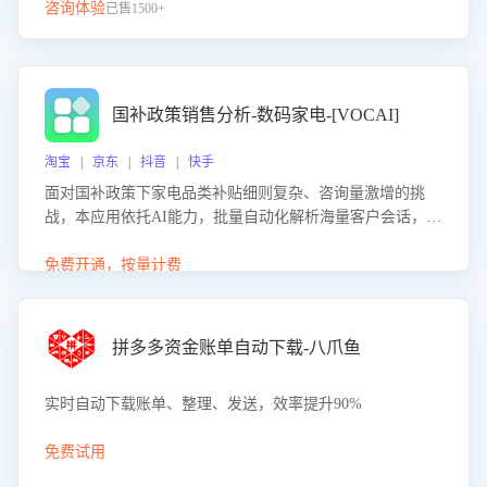
咨询体验
已售1500+
国补政策销售分析-数码家电-[VOCAI]
淘宝 | 京东 | 抖音 | 快手
面对国补政策下家电品类补贴细则复杂、咨询量激增的挑
战，本应用依托AI能力，批量自动化解析海量客户会话，精
准识别消费者对能以旧换新、补贴额度等政策的关注焦点与
购买意向，深度洞察决策动因。同时全面评估客服团队政策
免费开通，按量计费
解读准确性与响应效率，定位服务薄弱环节，为企业提供数
据驱动的策略优化建议与培训支持，助力提升政策响应速
度、客服转化能力及销售业绩。
拼多多资金账单自动下载-八爪鱼
实时自动下载账单、整理、发送，效率提升90%
免费试用