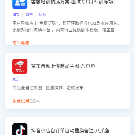
客服培训精选方案-面试专用-[AI训练场]
淘宝 | 京东 | 抖音
用户只需点击“免费订购”，即可获取标准化AI剧本应用包，
无缝对接训练场平台 。内置行业优质剧本模板，覆盖售前
咨询、售后处理等全场景，消除复杂部署流程，节省90%的
初始化时间，助力企业快速启动智能客服训练
限时免费
京东自动上传商品主图-八爪鱼
京东
商品全自动换图 · 批量操作 · 定时发布
免费试用
已售46+
抖音小店自订单自动插旗备注-八爪鱼