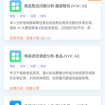
商品售后问题分析-服装鞋包-[VOC AI]
淘宝 | 京东 | 抖音 | 快手
深入分析电商服装鞋包类目商品售后相关问题的买家反馈，
借助 AI 大模型精准识别退货原因，识别因尺码不符、质量
问题等导致的退货原因，给出全方位优化产品与服务的建
议，助力商家优化产品或服务，实现销售额的显著提升。
免费开通，按量计费
已售1690+
电商退货退款分析-食品-[VOC AI]
淘宝 | 京东 | 抖音 | 快手
专注于电商食品类目，通过会话数据分析成功完成退货退款
的买家反馈，识别具体原因，如质量问题或包装破损等。结
合AI大模型，自动评估客服挽回效果，输出优化策略，助力
商家降低退款率，提升售后效率。
免费开通，按量计费