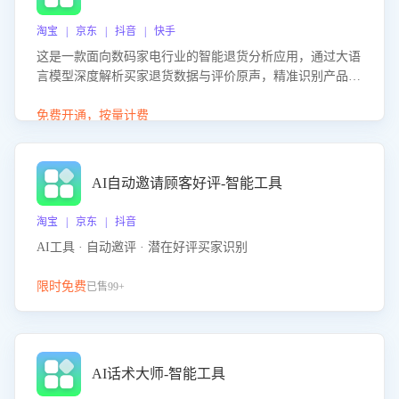
淘宝 | 京东 | 抖音 | 快手
这是一款面向数码家电行业的智能退货分析应用，通过大语
言模型深度解析买家退货数据与评价原声，精准识别产品质
量、描述不符、物流破损等核心退货原因，并输出可落地的
改进建议，通过挖掘用户痛点驱动产品迭代，从根本上降低
免费开通，按量计费
退货率，进而降低因技术差异或服务疏漏导致的退款率。
AI自动邀请顾客好评-智能工具
淘宝 | 京东 | 抖音
AI工具 · 自动邀评 · 潜在好评买家识别
限时免费
已售99+
AI话术大师-智能工具