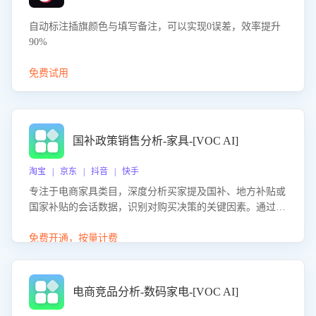
自动标注插旗颜色与填写备注，可以实现0误差，效率提升
90%
免费试用
国补政策销售分析-家具-[VOC AI]
淘宝 | 京东 | 抖音 | 快手
专注于电商家具类目，深度分析买家提及国补、地方补贴或
国家补贴的会话数据，识别对购买决策的关键因素。通过AI
大模型评估客服在政策宣传、回应及互动中的表现，生成优
化策略，助力商家利用国补政策提升GMV。
免费开通，按量计费
电商竞品分析-数码家电-[VOC AI]