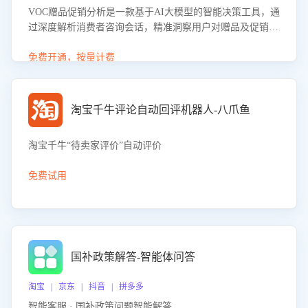
VOC赠品促销分析是一款基于AI大模型的智能决策工具，通
过深度解析消费者咨询会话，精准洞察用户对赠品及促销政
策的真实偏好与需求。该应用可识别高吸引力赠品和热门促
销诉求，帮助企业制定个性化赠品组合策略，优化资源投放
免费开通，按量计费
并淘汰低效赠品，在提升成交转化率的同时有效控制成本，
实现促销效果最大化。
淘宝千牛评论自动回评机器人-八爪鱼
淘宝千牛“待卖家评价”自动评价
免费试用
国补政策解答-智能体问答
淘宝 | 京东 | 抖音 | 拼多多
智能客服 · 国补政策问题智能解答