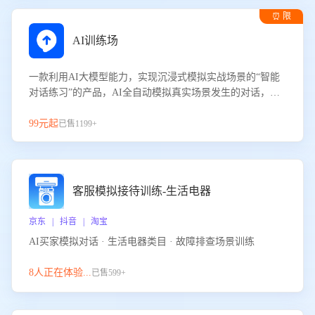
⏰ 限
时试用
AI训练场
一款利用AI大模型能力，实现沉浸式模拟实战场景的“智能
对话练习”的产品，AI全自动模拟真实场景发生的对话，企
业可以帮助员工提升客服接待技巧，持续提升客服团队的销
服能力。
99元起
已售1199+
客服模拟接待训练-生活电器
京东 | 抖音 | 淘宝
AI买家模拟对话 · 生活电器类目 · 故障排查场景训练
8人正在体验...
已售599+