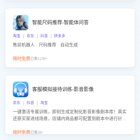
智能尺码推荐-智能体问答
淘宝 | 京东 | 抖音 | 拼多多
售前机器人 · 尺码推荐 · 自动生成
限时免费
已售1230+
客服模拟接待训练-影音影像
京东 | 抖音 | 淘宝
一键激活专属训练，即刻生成定制化影音影像剧本库！真实
还原买家进线场景，店铺内商品都可配置到剧本中进行针对
性训练，加强商品知识解答能力，提升客服售前转化率。点
击 “立即开通”，快速获取影音影像类目剧本，一键开启客服
限时免费
已售50+
培训。