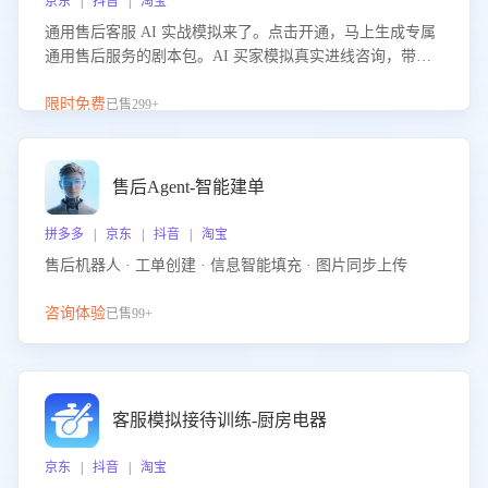
京东 | 抖音 | 淘宝
通用售后客服 AI 实战模拟来了。点击开通，马上生成专属
通用售后服务的剧本包。AI 买家模拟真实进线咨询，带您
的客服团队进行沉浸式训练，快速吃透功能咨询等售后场景
的应对要点，轻松提升服务能力。
限时免费
已售299+
售后Agent-智能建单
拼多多 | 京东 | 抖音 | 淘宝
售后机器人 · 工单创建 · 信息智能填充 · 图片同步上传
咨询体验
已售99+
客服模拟接待训练-厨房电器
京东 | 抖音 | 淘宝