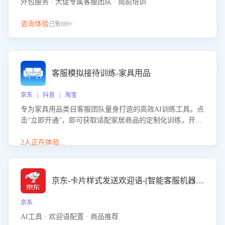
外包服务 · 大促专属客服团队 · 岗前培训
咨询体验
已售889+
客服模拟接待训练-家具用品
京东 | 抖音 | 淘宝
专为家具用品类目客服团队量身打造的高效AI训练工具。点
击“立即开通”，即可获取适配家居商品的定制化训练，开启
模拟真实客户对话的演练。针对性提升客服在家具用品功
能、尺寸参数咨询等高频场景下的专业应对能力。
2人正在体验...
京东-卡片样式发送欢迎语-[智能客服机器人]
京东
AI工具 · 欢迎语配置 · 商品推荐