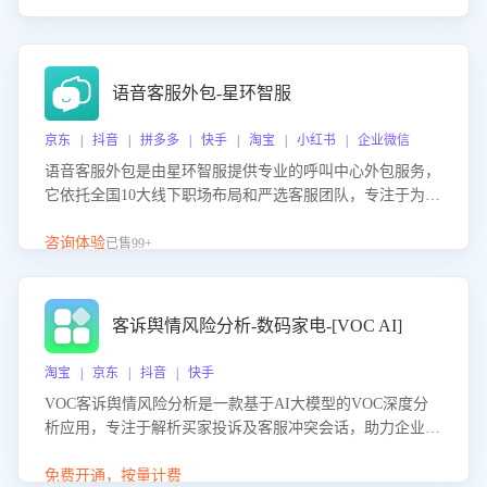
语音客服外包-星环智服
京东 | 抖音 | 拼多多 | 快手 | 淘宝 | 小红书 | 企业微信
语音客服外包是由星环智服提供专业的呼叫中心外包服务，
它依托全国10大线下职场布局和严选客服团队，专注于为企
业提供高效的语音呼叫解决方案。这项服务旨在通过专业的
客服团队和智能工具提升语音客服服务效率和质量，帮助企
咨询体验
已售99+
业实现降本增效。
客诉舆情风险分析-数码家电-[VOC AI]
淘宝 | 京东 | 抖音 | 快手
VOC客诉舆情风险分析是一款基于AI大模型的VOC深度分
析应用，专注于解析买家投诉及客服冲突会话，助力企业精
准防控舆情风险。该产品通过智能定位高风险会话、精准判
别客户情绪、归因争议根源，并客观评估客服应对合理性与
免费开通，按量计费