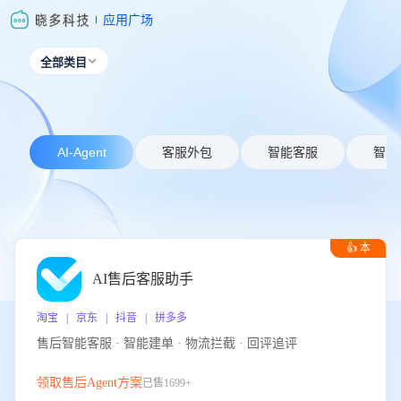
应用广场
全部类目

AI-Agent
客服外包
智能客服
智能
👍 本
周推荐
AI售后客服助手
淘宝 | 京东 | 抖音 | 拼多多
售后智能客服 · 智能建单 · 物流拦截 · 回评追评
领取售后Agent方案
已售1699+