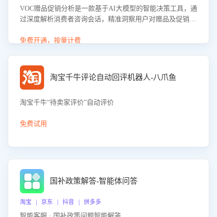
VOC赠品促销分析是一款基于AI大模型的智能决策工具，通
过深度解析消费者咨询会话，精准洞察用户对赠品及促销政
策的真实偏好与需求。该应用可识别高吸引力赠品和热门促
销诉求，帮助企业制定个性化赠品组合策略，优化资源投放
免费开通，按量计费
并淘汰低效赠品，在提升成交转化率的同时有效控制成本，
实现促销效果最大化。
淘宝千牛评论自动回评机器人-八爪鱼
淘宝千牛“待卖家评价”自动评价
免费试用
国补政策解答-智能体问答
淘宝 | 京东 | 抖音 | 拼多多
智能客服 · 国补政策问题智能解答