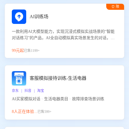
⏰ 限
时试用
AI训练场
一款利用AI大模型能力，实现沉浸式模拟实战场景的“智能
对话练习”的产品，AI全自动模拟真实场景发生的对话，企
业可以帮助员工提升客服接待技巧，持续提升客服团队的销
服能力。
99元起
已售1199+
客服模拟接待训练-生活电器
京东 | 抖音 | 淘宝
AI买家模拟对话 · 生活电器类目 · 故障排查场景训练
8人正在体验...
已售599+