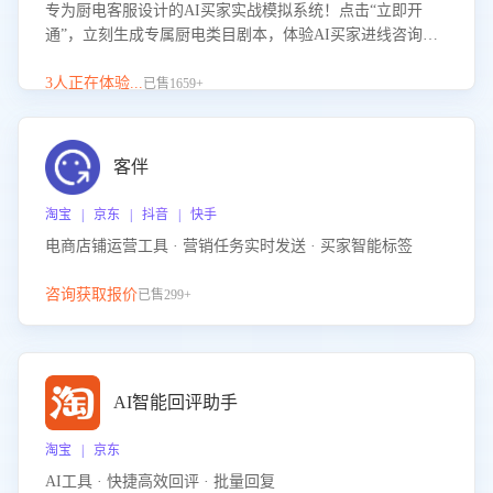
专为厨电客服设计的AI买家实战模拟系统！点击“立即开
通”，立刻生成专属厨电类目剧本，体验AI买家进线咨询真
实场景训练，快速掌握针对家用厨电商品的“功能咨询”等真
实场景应对技巧！
3人正在体验...
已售1659+
客伴
淘宝 | 京东 | 抖音 | 快手
电商店铺运营工具 · 营销任务实时发送 · 买家智能标签
咨询获取报价
已售299+
AI智能回评助手
淘宝 | 京东
AI工具 · 快捷高效回评 · 批量回复