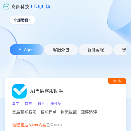
应用广场
全部类目

AI-Agent
客服外包
智能客服
智能
👍 本
周推荐
AI售后客服助手
淘宝 | 京东 | 抖音 | 拼多多
售后智能客服 · 智能建单 · 物流拦截 · 回评追评
领取售后Agent方案
已售1699+