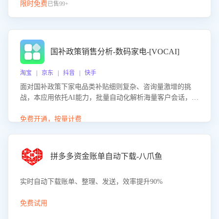
限时免费
已售99+
国补政策销售分析-数码家电-[VOCAI]
淘宝 | 京东 | 抖音 | 快手
面对国补政策下家电品类补贴细则复杂、咨询量激增的挑
战，本应用依托AI能力，批量自动化解析海量客户会话，精
准识别消费者对能以旧换新、补贴额度等政策的关注焦点与
购买意向，深度洞察决策动因。同时全面评估客服团队政策
免费开通，按量计费
解读准确性与响应效率，定位服务薄弱环节，为企业提供数
据驱动的策略优化建议与培训支持，助力提升政策响应速
度、客服转化能力及销售业绩。
拼多多资金账单自动下载-八爪鱼
实时自动下载账单、整理、发送，效率提升90%
免费试用