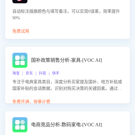
自动标注插旗颜色与填写备注，可以实现0误差，效率提升
90%
免费试用
国补政策销售分析-家具-[VOC AI]
淘宝 | 京东 | 抖音 | 快手
专注于电商家具类目，深度分析买家提及国补、地方补贴或
国家补贴的会话数据，识别对购买决策的关键因素。通过AI
大模型评估客服在政策宣传、回应及互动中的表现，生成优
化策略，助力商家利用国补政策提升GMV。
免费开通，按量计费
电商竞品分析-数码家电-[VOC AI]