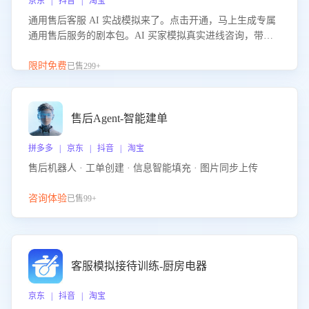
京东 | 抖音 | 淘宝
通用售后客服 AI 实战模拟来了。点击开通，马上生成专属
通用售后服务的剧本包。AI 买家模拟真实进线咨询，带您
的客服团队进行沉浸式训练，快速吃透功能咨询等售后场景
的应对要点，轻松提升服务能力。
限时免费
已售299+
售后Agent-智能建单
拼多多 | 京东 | 抖音 | 淘宝
售后机器人 · 工单创建 · 信息智能填充 · 图片同步上传
咨询体验
已售99+
客服模拟接待训练-厨房电器
京东 | 抖音 | 淘宝