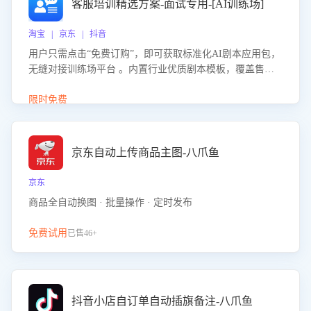
客服培训精选方案-面试专用-[AI训练场]
淘宝 | 京东 | 抖音
用户只需点击“免费订购”，即可获取标准化AI剧本应用包，
无缝对接训练场平台 。内置行业优质剧本模板，覆盖售前
咨询、售后处理等全场景，消除复杂部署流程，节省90%的
初始化时间，助力企业快速启动智能客服训练
限时免费
京东自动上传商品主图-八爪鱼
京东
商品全自动换图 · 批量操作 · 定时发布
免费试用
已售46+
抖音小店自订单自动插旗备注-八爪鱼