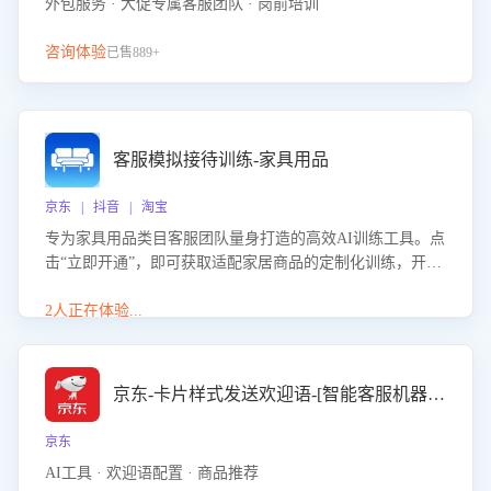
外包服务 · 大促专属客服团队 · 岗前培训
咨询体验
已售889+
客服模拟接待训练-家具用品
京东 | 抖音 | 淘宝
专为家具用品类目客服团队量身打造的高效AI训练工具。点
击“立即开通”，即可获取适配家居商品的定制化训练，开启
模拟真实客户对话的演练。针对性提升客服在家具用品功
能、尺寸参数咨询等高频场景下的专业应对能力。
2人正在体验...
京东-卡片样式发送欢迎语-[智能客服机器人]
京东
AI工具 · 欢迎语配置 · 商品推荐