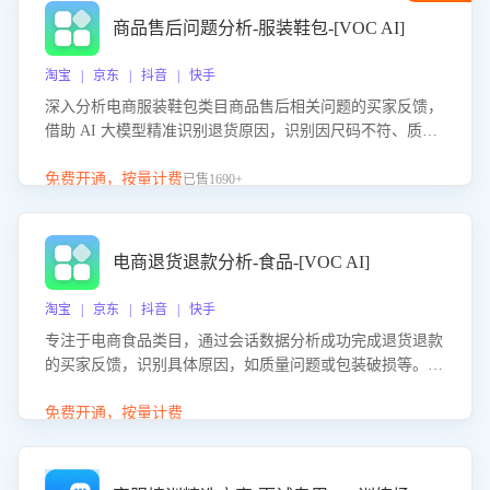
商品售后问题分析-服装鞋包-[VOC AI]
淘宝 | 京东 | 抖音 | 快手
深入分析电商服装鞋包类目商品售后相关问题的买家反馈，
借助 AI 大模型精准识别退货原因，识别因尺码不符、质量
问题等导致的退货原因，给出全方位优化产品与服务的建
议，助力商家优化产品或服务，实现销售额的显著提升。
免费开通，按量计费
已售1690+
电商退货退款分析-食品-[VOC AI]
淘宝 | 京东 | 抖音 | 快手
专注于电商食品类目，通过会话数据分析成功完成退货退款
的买家反馈，识别具体原因，如质量问题或包装破损等。结
合AI大模型，自动评估客服挽回效果，输出优化策略，助力
商家降低退款率，提升售后效率。
免费开通，按量计费