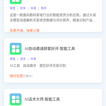
淘宝 | 京东 | 抖音 | 快手
这是一款面向数码家电行业的智能退货分析应用，通过大语
言模型深度解析买家退货数据与评价原声，精准识别产品质
量、描述不符、物流破损等核心退货原因，并输出可落地的
改进建议，通过挖掘用户痛点驱动产品迭代，从根本上降低
免费开通，按量计费
退货率，进而降低因技术差异或服务疏漏导致的退款率。
AI自动邀请顾客好评-智能工具
淘宝 | 京东 | 抖音
AI工具 · 自动邀评 · 潜在好评买家识别
限时免费
已售99+
AI话术大师-智能工具