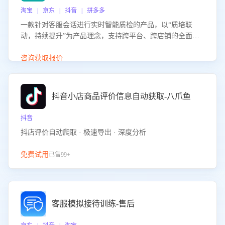
淘宝 | 京东 | 抖音 | 拼多多
一款针对客服会话进行实时智能质检的产品，以“质培联
动，持续提升”为产品理念，支持跨平台、跨店铺的全面、
实时、智能化质检，并根据质检结果形成质培联动，持续提
升客服团队的销服能力。
咨询获取报价
抖音小店商品评价信息自动获取-八爪鱼
抖音
抖店评价自动爬取 · 极速导出 · 深度分析
免费试用
已售99+
客服模拟接待训练-售后