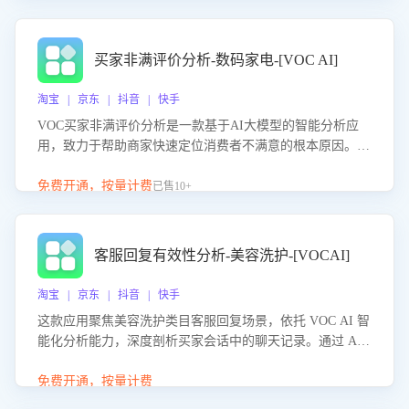
成效。系统可自动生成针对性改进策略，包括沟通话术优
化、流程规范及部门协同建议，从而提升客服团队舆情应对
能力，阻断差评扩散，维护品牌声誉，实现客户满意度的持
买家非满评价分析-数码家电-[VOC AI]
续提升。
淘宝 | 京东 | 抖音 | 快手
VOC买家非满评价分析是一款基于AI大模型的智能分析应
用，致力于帮助商家快速定位消费者不满意的根本原因。该
产品可自动识别非满评价中的关键问题，区别问题是否属于
客服原因或其它部门原因，明确责任归属，提供可落地的改
免费开通，按量计费
已售10+
进建议与策略方向。通过深入挖掘会话内容，商家可针对性
优化服务流程、提升客服质量，并协同相关部门推进体验整
改，有效提升客户满意度和店铺整体服务质量。
客服回复有效性分析-美容洗护-[VOCAI]
淘宝 | 京东 | 抖音 | 快手
这款应用聚焦美容洗护类目客服回复场景，依托 VOC AI 智
能化分析能力，深度剖析买家会话中的聊天记录。通过 AI
大模型精准定位客服在不同场景的理解与回应难点，评判解
答的有效性与完整性，输出针对性改进策略，助力商家快速
免费开通，按量计费
优化快捷话术，提升客服接待响应率与服务质量。