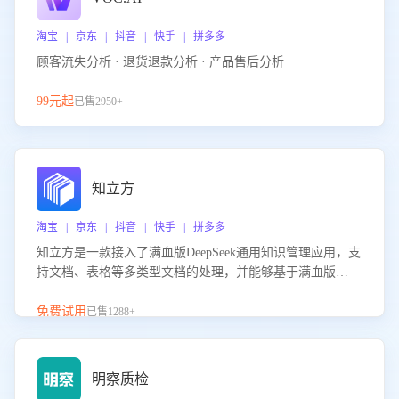
淘宝 | 京东 | 抖音 | 快手 | 拼多多
顾客流失分析 · 退货退款分析 · 产品售后分析
99元起
已售2950+
知立方
淘宝 | 京东 | 抖音 | 快手 | 拼多多
知立方是一款接入了满血版DeepSeek通用知识管理应用，支
持文档、表格等多类型文档的处理，并能够基于满血版
DeepSeek做知识应答。它能够为多种应用场景提供强大的知
识支持，帮助用户高效管理和利用知识资源。通过该产品，
免费试用
已售1288+
用户可以轻松实现文档的上传、分类、检索，提升知识管理
的智能化水平。
明察质检