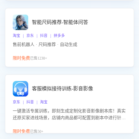
智能尺码推荐-智能体问答
淘宝 | 京东 | 抖音 | 拼多多
售前机器人 · 尺码推荐 · 自动生成
限时免费
已售1230+
客服模拟接待训练-影音影像
京东 | 抖音 | 淘宝
一键激活专属训练，即刻生成定制化影音影像剧本库！真实
还原买家进线场景，店铺内商品都可配置到剧本中进行针对
性训练，加强商品知识解答能力，提升客服售前转化率。点
击 “立即开通”，快速获取影音影像类目剧本，一键开启客服
限时免费
已售50+
培训。