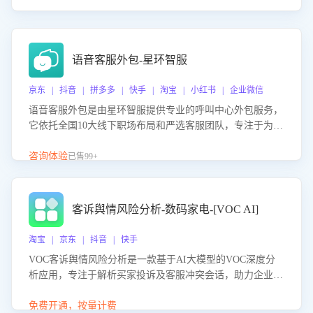
语音客服外包-星环智服
京东 | 抖音 | 拼多多 | 快手 | 淘宝 | 小红书 | 企业微信
语音客服外包是由星环智服提供专业的呼叫中心外包服务，
它依托全国10大线下职场布局和严选客服团队，专注于为企
业提供高效的语音呼叫解决方案。这项服务旨在通过专业的
客服团队和智能工具提升语音客服服务效率和质量，帮助企
咨询体验
已售99+
业实现降本增效。
客诉舆情风险分析-数码家电-[VOC AI]
淘宝 | 京东 | 抖音 | 快手
VOC客诉舆情风险分析是一款基于AI大模型的VOC深度分
析应用，专注于解析买家投诉及客服冲突会话，助力企业精
准防控舆情风险。该产品通过智能定位高风险会话、精准判
别客户情绪、归因争议根源，并客观评估客服应对合理性与
免费开通，按量计费