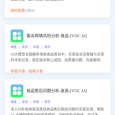
限时免费
已售99+
客诉舆情风险分析-食品-[VOC AI]
淘宝 | 京东 | 抖音 | 快手
AI大模型全面解析电商食品类目中，买家投诉及客服与买家
的冲突记录，锁定投诉核心成因，如质量问题、包装破损
等。同时，评估客服处理效果，生成优化策略，助力商家前
置差评防控，提升客户满意度。
免费开通，按量计费
商品售后问题分析-家具-[VOC AI]
淘宝 | 京东 | 抖音 | 快手
深入分析电商家具类目商品售后相关问题的买家反馈，借助
AI 大模型精准识别退货原因，识别因产品损坏、尺寸不符