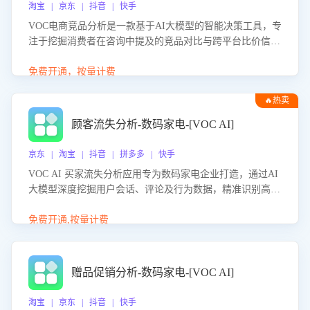
淘宝 | 京东 | 抖音 | 快手
VOC电商竞品分析是一款基于AI大模型的智能决策工具，专
注于挖掘消费者在咨询中提及的竞品对比与跨平台比价信
息。该应用能够精准识别被频繁对比的竞品品牌、咨询量、
商品信息，进行多维度交叉对比，并分析消费者的比价行
免费开通，按量计费
为。通过提供数据驱动的竞品洞察与差异化策略建议，帮助
🔥热卖
企业优化营销话术、突出产品与服务优势，有效提升咨询转
化率，避免陷入单纯价格竞争，实现精准扬长避短。
顾客流失分析-数码家电-[VOC AI]
京东 | 淘宝 | 抖音 | 拼多多 | 快手
VOC AI 买家流失分析应用专为数码家电企业打造，通过AI
大模型深度挖掘用户会话、评论及行为数据，精准识别高流
失风险客户，并定位流失原因：包括产品质量缺陷、售后响
应延迟、竞品价格冲击等。系统自动输出可落地的挽回策
免费开通,按量计费
略，迅速同步到店铺运营团队。
赠品促销分析-数码家电-[VOC AI]
淘宝 | 京东 | 抖音 | 快手