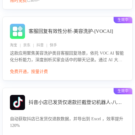
限时免费
已售69+
生效中
客服回复有效性分析-美容洗护-[VOCAI]
淘宝 | 京东 | 抖音 | 快手
这款应用聚焦美容洗护类目客服回复场景，依托 VOC AI 智能
化分析能力，深度剖析买家会话中的聊天记录。通过 AI 大模
型精准定位客服在不同场景的理解与回应难点，评判解答的有
免费开通，按量计费
效性与完整性，输出针对性改进策略，助力商家快速优化快捷
话术，提升客服接待响应率与服务质量。
生效中
抖音小店已发货仅退款拦截登记机器人-八爪鱼
自动获取抖店已发货仅退款数据，并导出到 Excel ，效率提升
120%