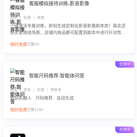
客服模拟接待训练-影音影像
京东 | 抖音 | 淘宝
一键激活专属训练，即刻生成定制化影音影像剧本库！真实还
原买家进线场景，店铺内商品都可配置到剧本中进行针对性训
练，加强商品知识解答能力，提升客服售前转化率。点击 “立
限时免费
已售50+
即开通”，快速获取影音影像类目剧本，一键开启客服培训。
生效中
智能尺码推荐-智能体问答
淘宝 | 京东 | 抖音 | 拼多多
售前机器人 · 尺码推荐 · 自动生成
限时免费
已售1230+
生效中