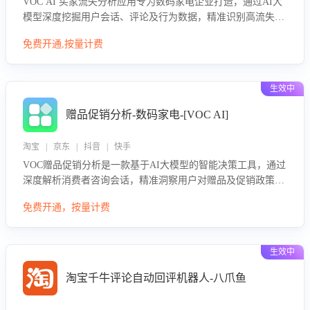
VOC AI 买家流失分析应用专为数码家电企业打造，通过AI大
模型深度挖掘用户会话、评论及行为数据，精准识别高流失风
险客户，并定位流失原因：包括产品质量缺陷、售后响应延
免费开通,按量计费
迟、竞品价格冲击等。系统自动输出可落地的挽回策略，迅速
同步到店铺运营团队。
生效中
赠品促销分析-数码家电-[VOC AI]
淘宝 | 京东 | 抖音 | 快手
VOC赠品促销分析是一款基于AI大模型的智能决策工具，通过
深度解析消费者咨询会话，精准洞察用户对赠品及促销政策的
真实偏好与需求。该应用可识别高吸引力赠品和热门促销诉
免费开通，按量计费
求，帮助企业制定个性化赠品组合策略，优化资源投放并淘汰
低效赠品，在提升成交转化率的同时有效控制成本，实现促销
效果最大化。
生效中
淘宝千牛评论自动回评机器人-八爪鱼