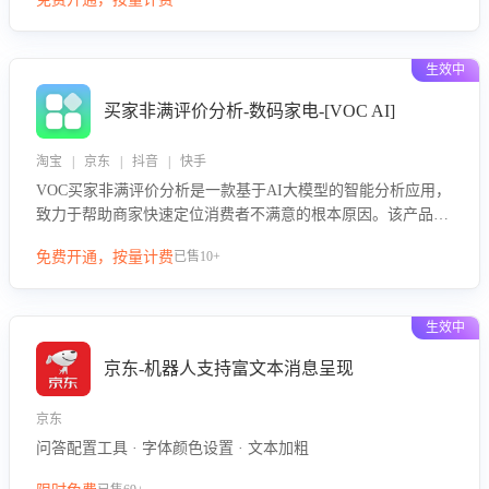
绪、归因争议根源，并客观评估客服应对合理性与成效。系统
可自动生成针对性改进策略，包括沟通话术优化、流程规范及
部门协同建议，从而提升客服团队舆情应对能力，阻断差评扩
生效中
散，维护品牌声誉，实现客户满意度的持续提升。
买家非满评价分析-数码家电-[VOC AI]
淘宝 | 京东 | 抖音 | 快手
VOC买家非满评价分析是一款基于AI大模型的智能分析应用，
致力于帮助商家快速定位消费者不满意的根本原因。该产品可
自动识别非满评价中的关键问题，区别问题是否属于客服原因
免费开通，按量计费
已售10+
或其它部门原因，明确责任归属，提供可落地的改进建议与策
略方向。通过深入挖掘会话内容，商家可针对性优化服务流
程、提升客服质量，并协同相关部门推进体验整改，有效提升
生效中
客户满意度和店铺整体服务质量。
京东-机器人支持富文本消息呈现
京东
问答配置工具 · 字体颜色设置 · 文本加粗