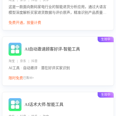
淘宝 | 京东 | 抖音 | 快手
这是一款面向数码家电行业的智能退货分析应用，通过大语言
模型深度解析买家退货数据与评价原声，精准识别产品质量、
描述不符、物流破损等核心退货原因，并输出可落地的改进建
免费开通，按量计费
议，通过挖掘用户痛点驱动产品迭代，从根本上降低退货率，
进而降低因技术差异或服务疏漏导致的退款率。
生效中
AI自动邀请顾客好评-智能工具
淘宝 | 京东 | 抖音
AI工具 · 自动邀评 · 潜在好评买家识别
限时免费
已售99+
生效中
AI话术大师-智能工具