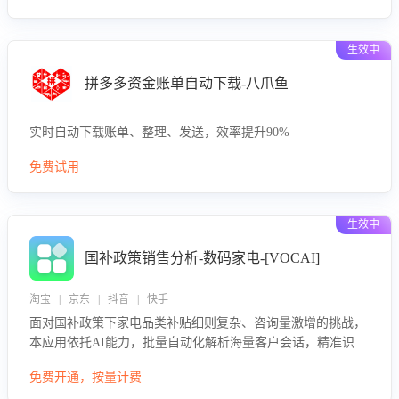
生效中
拼多多资金账单自动下载-八爪鱼
实时自动下载账单、整理、发送，效率提升90%
免费试用
生效中
国补政策销售分析-数码家电-[VOCAI]
淘宝 | 京东 | 抖音 | 快手
面对国补政策下家电品类补贴细则复杂、咨询量激增的挑战，
本应用依托AI能力，批量自动化解析海量客户会话，精准识别
消费者对能以旧换新、补贴额度等政策的关注焦点与购买意
免费开通，按量计费
向，深度洞察决策动因。同时全面评估客服团队政策解读准确