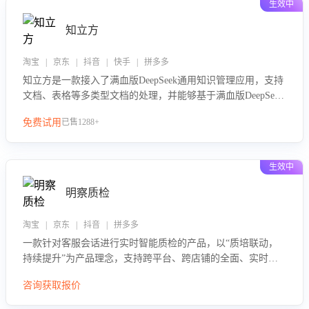
生效中
知立方
淘宝 | 京东 | 抖音 | 快手 | 拼多多
知立方是一款接入了满血版DeepSeek通用知识管理应用，支持
文档、表格等多类型文档的处理，并能够基于满血版DeepSeek
做知识应答。它能够为多种应用场景提供强大的知识支持，帮
免费试用
已售1288+
助用户高效管理和利用知识资源。通过该产品，用户可以轻松
实现文档的上传、分类、检索，提升知识管理的智能化水平。
生效中
明察质检
淘宝 | 京东 | 抖音 | 拼多多
一款针对客服会话进行实时智能质检的产品，以“质培联动，
持续提升”为产品理念，支持跨平台、跨店铺的全面、实时、
智能化质检，并根据质检结果形成质培联动，持续提升客服团
咨询获取报价
队的销服能力。