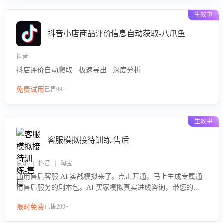
生效中
抖音小店商品评价信息自动获取-八爪鱼
抖音
抖店评价自动爬取 · 极速导出 · 深度分析
免费试用
已售99+
生效中
客服模拟接待训练-售后
京东 | 抖音 | 淘宝
通用售后客服 AI 实战模拟来了。点击开通，马上生成专属通
用售后服务的剧本包。AI 买家模拟真实进线咨询，带您的客
服团队进行沉浸式训练，快速吃透功能咨询等售后场景的应对
限时免费
已售299+
要点，轻松提升服务能力。