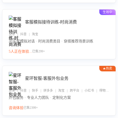
生效中
客服模拟接待训练-时尚消费
京东 | 抖音 | 淘宝
AI买家模拟对话 · 时尚消费类目 · 穿搭推荐场景训练
5人正在体验...
已售299+
🔥热卖
星环智服-客服外包业务
京东 | 抖音 | 快手 | 拼多多 | 淘宝 | 跨平台 | 小红书 | 得物 | 企业微信
外包服务 · 专业人力团队 · 定制化方案
咨询体验
已售2399+