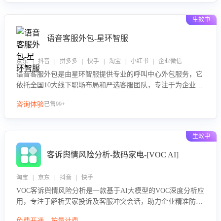
性与响应效率，定位服务薄弱环节，为企业提供数据驱动的策
略优化建议与培训支持，助力提升政策响应速度、客服转化能
生效中
力及销售业绩。
语音客服外包-星环智服
京东 | 抖音 | 拼多多 | 快手 | 淘宝 | 小红书 | 企业微信
语音客服外包是由星环智服提供专业的呼叫中心外包服务，它
依托全国10大线下职场布局和严选客服团队，专注于为企业提
供高效的语音呼叫解决方案。这项服务旨在通过专业的客服团
咨询体验
已售99+
队和智能工具提升语音客服服务效率和质量，帮助企业实现降
本增效。
生效中
客诉舆情风险分析-数码家电-[VOC AI]
淘宝 | 京东 | 抖音 | 快手
VOC客诉舆情风险分析是一款基于AI大模型的VOC深度分析应
用，专注于解析买家投诉及客服冲突会话，助力企业精准防控
舆情风险。该产品通过智能定位高风险会话、精准判别客户情
免费开通，按量计费