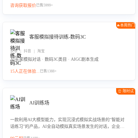
咨询获取报价
已售5999+
🔥本周热门
客服模拟接待训练-数码3C
京东 | 抖音 | 淘宝
AI买家模拟对话 · 数码3C类目 · AIGC剧本生成
15人正在体验...
已售1388+
⏰ 限时试
用
AI训练场
一款利用AI大模型能力，实现沉浸式模拟实战场景的“智能对
话练习”的产品，AI全自动模拟真实场景发生的对话，企业可
以帮助员工提升客服接待技巧，持续提升客服团队的销服能