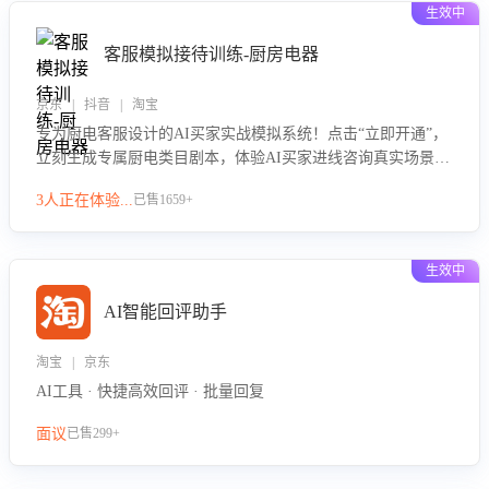
生效中
客服模拟接待训练-厨房电器
京东 | 抖音 | 淘宝
专为厨电客服设计的AI买家实战模拟系统！点击“立即开通”，
立刻生成专属厨电类目剧本，体验AI买家进线咨询真实场景训
练，快速掌握针对家用厨电商品的“功能咨询”等真实场景应对
3人正在体验...
已售1659+
技巧！
生效中
AI智能回评助手
淘宝 | 京东
AI工具 · 快捷高效回评 · 批量回复
面议
已售299+