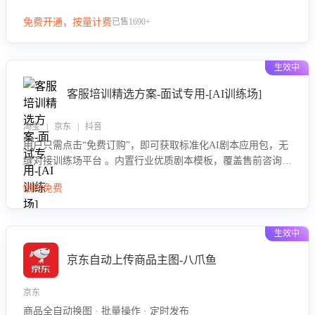
等导致的退货原因，给出全方位优化产品与服务的建议，助力
免费开通，按量计费
已售1690+
商家优化产品或服务，实现销售额的显著提升。
生效中
客服培训精选方案-面试专用-[AI训练场]
淘宝 | 京东 | 抖音
用户只需点击“免费订购”，即可获取标准化AI剧本应用包，无
缝对接训练场平台 。内置行业优质剧本模板，覆盖售前咨询、
售后处理等全场景，消除复杂部署流程，节省90%的初始化时
限时免费
间，助力企业快速启动智能客服训练
生效中
京东自动上传商品主图-八爪鱼
京东
商品全自动换图 · 批量操作 · 定时发布