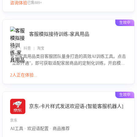
咨询体验
已售889+
生效中
客服模拟接待训练-家具用品
京东 | 抖音 | 淘宝
专为家具用品类目客服团队量身打造的高效AI训练工具。点击
“立即开通”，即可获取适配家居商品的定制化训练，开启模拟
真实客户对话的演练。针对性提升客服在家具用品功能、尺寸
2人正在体验...
参数咨询等高频场景下的专业应对能力。
生效中
京东-卡片样式发送欢迎语-[智能客服机器人]
京东
AI工具 · 欢迎语配置 · 商品推荐