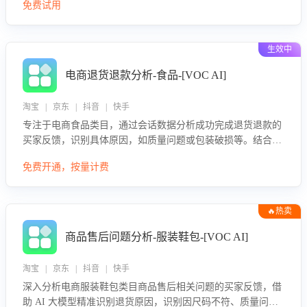
免费试用
生效中
电商退货退款分析-食品-[VOC AI]
淘宝 | 京东 | 抖音 | 快手
专注于电商食品类目，通过会话数据分析成功完成退货退款的
买家反馈，识别具体原因，如质量问题或包装破损等。结合AI
大模型，自动评估客服挽回效果，输出优化策略，助力商家降
免费开通，按量计费
低退款率，提升售后效率。
🔥热卖
商品售后问题分析-服装鞋包-[VOC AI]
淘宝 | 京东 | 抖音 | 快手
深入分析电商服装鞋包类目商品售后相关问题的买家反馈，借
助 AI 大模型精准识别退货原因，识别因尺码不符、质量问题