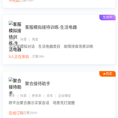
99元起
已售1199+
力。
生效中
客服模拟接待训练-生活电器
京东 | 抖音 | 淘宝
AI买家模拟对话 · 生活电器类目 · 故障排查场景训练
8人正在体验...
已售599+
🔥热卖
聚合接待助手
快手 | 抖音 | 拼多多 | 京东 | 企业微信
跨平台聚合展示买家会话 · 场景亮灯提醒
在线订购
已售2919+