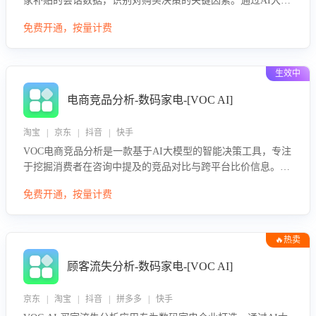
家补贴的会话数据，识别对购买决策的关键因素。通过AI大模
型评估客服在政策宣传、回应及互动中的表现，生成优化策
免费开通，按量计费
略，助力商家利用国补政策提升GMV。
生效中
电商竞品分析-数码家电-[VOC AI]
淘宝 | 京东 | 抖音 | 快手
VOC电商竞品分析是一款基于AI大模型的智能决策工具，专注
于挖掘消费者在咨询中提及的竞品对比与跨平台比价信息。该
应用能够精准识别被频繁对比的竞品品牌、咨询量、商品信
免费开通，按量计费
息，进行多维度交叉对比，并分析消费者的比价行为。通过提
供数据驱动的竞品洞察与差异化策略建议，帮助企业优化营销
话术、突出产品与服务优势，有效提升咨询转化率，避免陷入
🔥热卖
单纯价格竞争，实现精准扬长避短。
顾客流失分析-数码家电-[VOC AI]
京东 | 淘宝 | 抖音 | 拼多多 | 快手