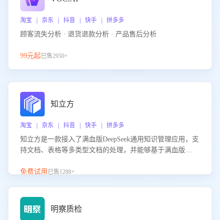
淘宝 | 京东 | 抖音 | 快手 | 拼多多
顾客流失分析 · 退货退款分析 · 产品售后分析
99元起
已售2950+
知立方
淘宝 | 京东 | 抖音 | 快手 | 拼多多
知立方是一款接入了满血版DeepSeek通用知识管理应用，支
持文档、表格等多类型文档的处理，并能够基于满血版
DeepSeek做知识应答。它能够为多种应用场景提供强大的知
识支持，帮助用户高效管理和利用知识资源。通过该产品，
免费试用
已售1288+
用户可以轻松实现文档的上传、分类、检索，提升知识管理
的智能化水平。
明察质检