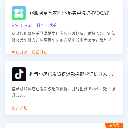
客服回复有效性分析-美容洗护-[VOCAI]
淘宝 | 京东 | 抖音 | 快手
这款应用聚焦美容洗护类目客服回复场景，依托 VOC AI 智
能化分析能力，深度剖析买家会话中的聊天记录。通过 AI
大模型精准定位客服在不同场景的理解与回应难点，评判解
答的有效性与完整性，输出针对性改进策略，助力商家快速
免费开通，按量计费
优化快捷话术，提升客服接待响应率与服务质量。
抖音小店已发货仅退款拦截登记机器人-八爪鱼
自动获取抖店已发货仅退款数据，并导出到 Excel ，效率提
升120%
免费试用
🔥热卖