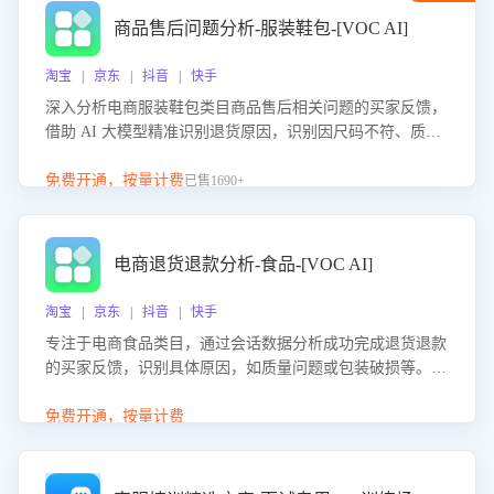
商品售后问题分析-服装鞋包-[VOC AI]
淘宝 | 京东 | 抖音 | 快手
深入分析电商服装鞋包类目商品售后相关问题的买家反馈，
借助 AI 大模型精准识别退货原因，识别因尺码不符、质量
问题等导致的退货原因，给出全方位优化产品与服务的建
议，助力商家优化产品或服务，实现销售额的显著提升。
免费开通，按量计费
已售1690+
电商退货退款分析-食品-[VOC AI]
淘宝 | 京东 | 抖音 | 快手
专注于电商食品类目，通过会话数据分析成功完成退货退款
的买家反馈，识别具体原因，如质量问题或包装破损等。结
合AI大模型，自动评估客服挽回效果，输出优化策略，助力
商家降低退款率，提升售后效率。
免费开通，按量计费