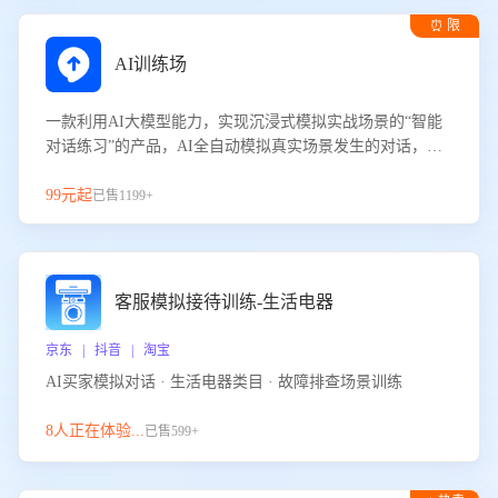
⏰ 限
时试用
AI训练场
一款利用AI大模型能力，实现沉浸式模拟实战场景的“智能
对话练习”的产品，AI全自动模拟真实场景发生的对话，企
业可以帮助员工提升客服接待技巧，持续提升客服团队的销
服能力。
99元起
已售1199+
客服模拟接待训练-生活电器
京东 | 抖音 | 淘宝
AI买家模拟对话 · 生活电器类目 · 故障排查场景训练
8人正在体验...
已售599+