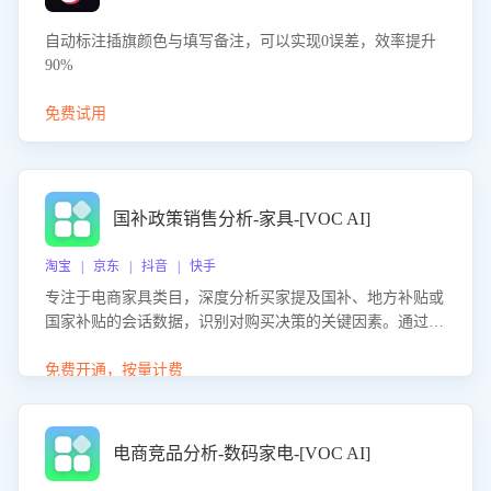
自动标注插旗颜色与填写备注，可以实现0误差，效率提升
90%
免费试用
国补政策销售分析-家具-[VOC AI]
淘宝 | 京东 | 抖音 | 快手
专注于电商家具类目，深度分析买家提及国补、地方补贴或
国家补贴的会话数据，识别对购买决策的关键因素。通过AI
大模型评估客服在政策宣传、回应及互动中的表现，生成优
化策略，助力商家利用国补政策提升GMV。
免费开通，按量计费
电商竞品分析-数码家电-[VOC AI]