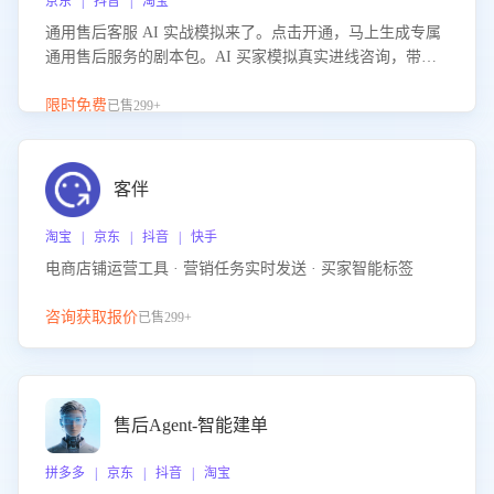
京东 | 抖音 | 淘宝
通用售后客服 AI 实战模拟来了。点击开通，马上生成专属
通用售后服务的剧本包。AI 买家模拟真实进线咨询，带您
的客服团队进行沉浸式训练，快速吃透功能咨询等售后场景
的应对要点，轻松提升服务能力。
限时免费
已售299+
客伴
淘宝 | 京东 | 抖音 | 快手
电商店铺运营工具 · 营销任务实时发送 · 买家智能标签
咨询获取报价
已售299+
售后Agent-智能建单
拼多多 | 京东 | 抖音 | 淘宝