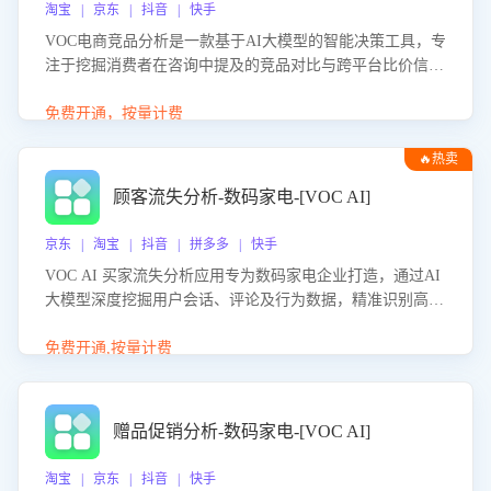
淘宝 | 京东 | 抖音 | 快手
VOC电商竞品分析是一款基于AI大模型的智能决策工具，专
注于挖掘消费者在咨询中提及的竞品对比与跨平台比价信
息。该应用能够精准识别被频繁对比的竞品品牌、咨询量、
商品信息，进行多维度交叉对比，并分析消费者的比价行
免费开通，按量计费
为。通过提供数据驱动的竞品洞察与差异化策略建议，帮助
🔥热卖
企业优化营销话术、突出产品与服务优势，有效提升咨询转
化率，避免陷入单纯价格竞争，实现精准扬长避短。
顾客流失分析-数码家电-[VOC AI]
京东 | 淘宝 | 抖音 | 拼多多 | 快手
VOC AI 买家流失分析应用专为数码家电企业打造，通过AI
大模型深度挖掘用户会话、评论及行为数据，精准识别高流
失风险客户，并定位流失原因：包括产品质量缺陷、售后响
应延迟、竞品价格冲击等。系统自动输出可落地的挽回策
免费开通,按量计费
略，迅速同步到店铺运营团队。
赠品促销分析-数码家电-[VOC AI]
淘宝 | 京东 | 抖音 | 快手