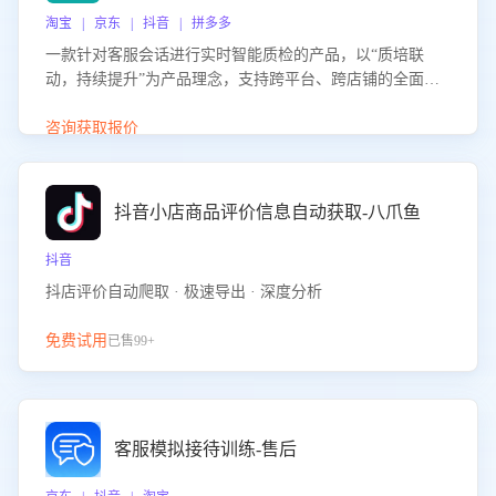
淘宝 | 京东 | 抖音 | 拼多多
一款针对客服会话进行实时智能质检的产品，以“质培联
动，持续提升”为产品理念，支持跨平台、跨店铺的全面、
实时、智能化质检，并根据质检结果形成质培联动，持续提
升客服团队的销服能力。
咨询获取报价
抖音小店商品评价信息自动获取-八爪鱼
抖音
抖店评价自动爬取 · 极速导出 · 深度分析
免费试用
已售99+
客服模拟接待训练-售后