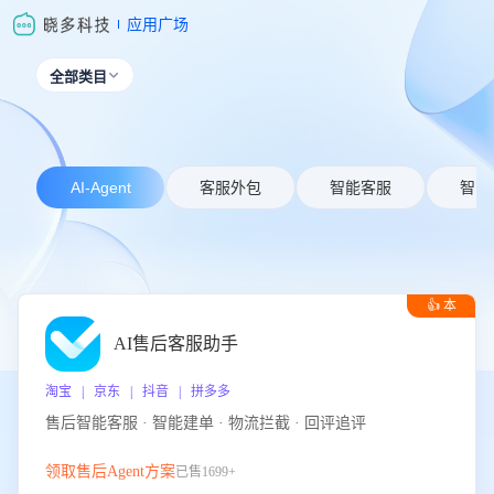
应用广场
全部类目

AI-Agent
客服外包
智能客服
智能
👍 本
周推荐
AI售后客服助手
淘宝 | 京东 | 抖音 | 拼多多
售后智能客服 · 智能建单 · 物流拦截 · 回评追评
领取售后Agent方案
已售1699+