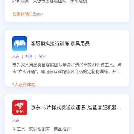
外包服务 · 大促专属客服团队 · 岗前培训
咨询体验
已售889+
客服模拟接待训练-家具用品
京东 | 抖音 | 淘宝
专为家具用品类目客服团队量身打造的高效AI训练工具。点
击“立即开通”，即可获取适配家居商品的定制化训练，开启
模拟真实客户对话的演练。针对性提升客服在家具用品功
能、尺寸参数咨询等高频场景下的专业应对能力。
2人正在体验...
京东-卡片样式发送欢迎语-[智能客服机器人]
京东
AI工具 · 欢迎语配置 · 商品推荐