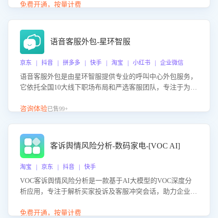
购买意向，深度洞察决策动因。同时全面评估客服团队政策
免费开通，按量计费
解读准确性与响应效率，定位服务薄弱环节，为企业提供数
据驱动的策略优化建议与培训支持，助力提升政策响应速
度、客服转化能力及销售业绩。
语音客服外包-星环智服
京东 | 抖音 | 拼多多 | 快手 | 淘宝 | 小红书 | 企业微信
语音客服外包是由星环智服提供专业的呼叫中心外包服务，
它依托全国10大线下职场布局和严选客服团队，专注于为企
业提供高效的语音呼叫解决方案。这项服务旨在通过专业的
客服团队和智能工具提升语音客服服务效率和质量，帮助企
咨询体验
已售99+
业实现降本增效。
客诉舆情风险分析-数码家电-[VOC AI]
淘宝 | 京东 | 抖音 | 快手
VOC客诉舆情风险分析是一款基于AI大模型的VOC深度分
析应用，专注于解析买家投诉及客服冲突会话，助力企业精
准防控舆情风险。该产品通过智能定位高风险会话、精准判
别客户情绪、归因争议根源，并客观评估客服应对合理性与
免费开通，按量计费