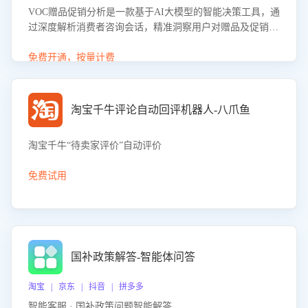
VOC赠品促销分析是一款基于AI大模型的智能决策工具，通
过深度解析消费者咨询会话，精准洞察用户对赠品及促销政
策的真实偏好与需求。该应用可识别高吸引力赠品和热门促
销诉求，帮助企业制定个性化赠品组合策略，优化资源投放
免费开通，按量计费
并淘汰低效赠品，在提升成交转化率的同时有效控制成本，
实现促销效果最大化。
淘宝千牛评论自动回评机器人-八爪鱼
淘宝千牛“待卖家评价”自动评价
免费试用
国补政策解答-智能体问答
淘宝 | 京东 | 抖音 | 拼多多
智能客服 · 国补政策问题智能解答