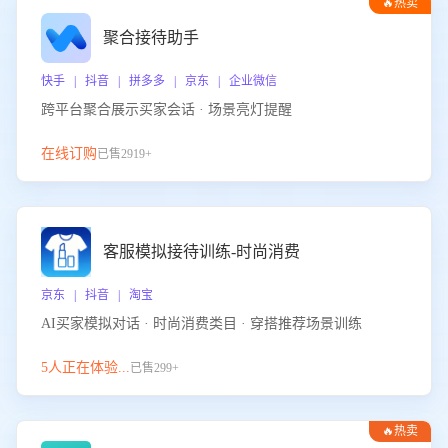
🔥热卖
聚合接待助手
快手 | 抖音 | 拼多多 | 京东 | 企业微信
跨平台聚合展示买家会话 · 场景亮灯提醒
在线订购
已售2919+
客服模拟接待训练-时尚消费
京东 | 抖音 | 淘宝
AI买家模拟对话 · 时尚消费类目 · 穿搭推荐场景训练
5人正在体验...
已售299+
🔥热卖