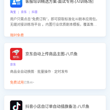
客服培训精选方案-面试专用-[AI训练场]
淘宝 | 京东 | 抖音
用户只需点击“免费订购”，即可获取标准化AI剧本应用包，
无缝对接训练场平台 。内置行业优质剧本模板，覆盖售前
咨询、售后处理等全场景，消除复杂部署流程，节省90%的
初始化时间，助力企业快速启动智能客服训练
限时免费
京东自动上传商品主图-八爪鱼
京东
商品全自动换图 · 批量操作 · 定时发布
免费试用
已售46+
抖音小店自订单自动插旗备注-八爪鱼