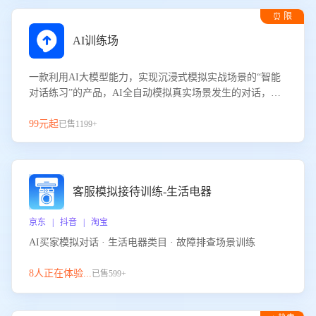
⏰ 限
时试用
AI训练场
一款利用AI大模型能力，实现沉浸式模拟实战场景的“智能
对话练习”的产品，AI全自动模拟真实场景发生的对话，企
业可以帮助员工提升客服接待技巧，持续提升客服团队的销
服能力。
99元起
已售1199+
客服模拟接待训练-生活电器
京东 | 抖音 | 淘宝
AI买家模拟对话 · 生活电器类目 · 故障排查场景训练
8人正在体验...
已售599+