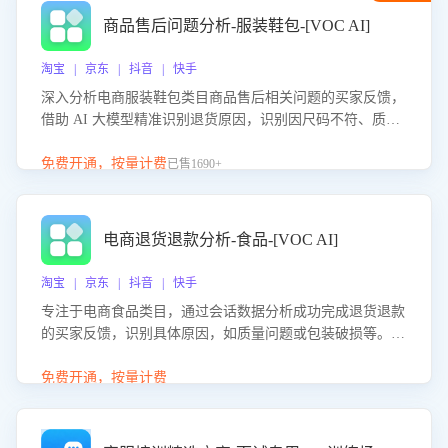
商品售后问题分析-服装鞋包-[VOC AI]
淘宝 | 京东 | 抖音 | 快手
深入分析电商服装鞋包类目商品售后相关问题的买家反馈，
借助 AI 大模型精准识别退货原因，识别因尺码不符、质量
问题等导致的退货原因，给出全方位优化产品与服务的建
议，助力商家优化产品或服务，实现销售额的显著提升。
免费开通，按量计费
已售1690+
电商退货退款分析-食品-[VOC AI]
淘宝 | 京东 | 抖音 | 快手
专注于电商食品类目，通过会话数据分析成功完成退货退款
的买家反馈，识别具体原因，如质量问题或包装破损等。结
合AI大模型，自动评估客服挽回效果，输出优化策略，助力
商家降低退款率，提升售后效率。
免费开通，按量计费