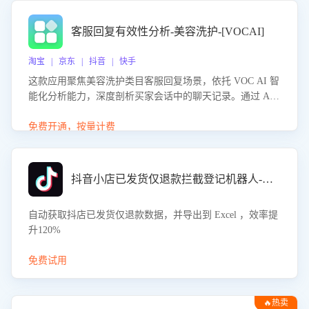
客服回复有效性分析-美容洗护-[VOCAI]
淘宝 | 京东 | 抖音 | 快手
这款应用聚焦美容洗护类目客服回复场景，依托 VOC AI 智
能化分析能力，深度剖析买家会话中的聊天记录。通过 AI
大模型精准定位客服在不同场景的理解与回应难点，评判解
答的有效性与完整性，输出针对性改进策略，助力商家快速
免费开通，按量计费
优化快捷话术，提升客服接待响应率与服务质量。
抖音小店已发货仅退款拦截登记机器人-八爪鱼
自动获取抖店已发货仅退款数据，并导出到 Excel ，效率提
升120%
免费试用
🔥热卖