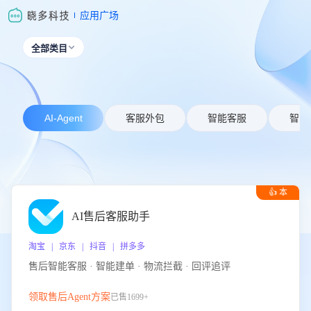
应用广场
全部类目

AI-Agent
客服外包
智能客服
智能
👍 本
周推荐
AI售后客服助手
淘宝 | 京东 | 抖音 | 拼多多
售后智能客服 · 智能建单 · 物流拦截 · 回评追评
领取售后Agent方案
已售1699+