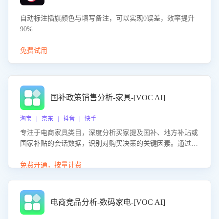
自动标注插旗颜色与填写备注，可以实现0误差，效率提升
90%
免费试用
国补政策销售分析-家具-[VOC AI]
淘宝 | 京东 | 抖音 | 快手
专注于电商家具类目，深度分析买家提及国补、地方补贴或
国家补贴的会话数据，识别对购买决策的关键因素。通过AI
大模型评估客服在政策宣传、回应及互动中的表现，生成优
化策略，助力商家利用国补政策提升GMV。
免费开通，按量计费
电商竞品分析-数码家电-[VOC AI]