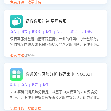
购买意向，深度洞察决策动因。同时全面评估客服团队政策
免费开通，按量计费
解读准确性与响应效率，定位服务薄弱环节，为企业提供数
据驱动的策略优化建议与培训支持，助力提升政策响应速
度、客服转化能力及销售业绩。
语音客服外包-星环智服
京东 | 抖音 | 拼多多 | 快手 | 淘宝 | 小红书 | 企业微信
语音客服外包是由星环智服提供专业的呼叫中心外包服务，
它依托全国10大线下职场布局和严选客服团队，专注于为企
业提供高效的语音呼叫解决方案。这项服务旨在通过专业的
客服团队和智能工具提升语音客服服务效率和质量，帮助企
咨询体验
已售99+
业实现降本增效。
客诉舆情风险分析-数码家电-[VOC AI]
淘宝 | 京东 | 抖音 | 快手
VOC客诉舆情风险分析是一款基于AI大模型的VOC深度分
析应用，专注于解析买家投诉及客服冲突会话，助力企业精
准防控舆情风险。该产品通过智能定位高风险会话、精准判
别客户情绪、归因争议根源，并客观评估客服应对合理性与
免费开通，按量计费