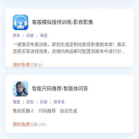
客服模拟接待训练-影音影像
京东 | 抖音 | 淘宝
一键激活专属训练，即刻生成定制化影音影像剧本库！真实
还原买家进线场景，店铺内商品都可配置到剧本中进行针对
性训练，加强商品知识解答能力，提升客服售前转化率。点
击 “立即开通”，快速获取影音影像类目剧本，一键开启客服
限时免费
已售50+
培训。
智能尺码推荐-智能体问答
淘宝 | 京东 | 抖音 | 拼多多
售前机器人 · 尺码推荐 · 自动生成
限时免费
已售1230+