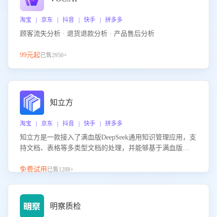
淘宝 | 京东 | 抖音 | 快手 | 拼多多
顾客流失分析 · 退货退款分析 · 产品售后分析
99元起
已售2950+
知立方
淘宝 | 京东 | 抖音 | 快手 | 拼多多
知立方是一款接入了满血版DeepSeek通用知识管理应用，支
持文档、表格等多类型文档的处理，并能够基于满血版
DeepSeek做知识应答。它能够为多种应用场景提供强大的知
识支持，帮助用户高效管理和利用知识资源。通过该产品，
免费试用
已售1288+
用户可以轻松实现文档的上传、分类、检索，提升知识管理
的智能化水平。
明察质检