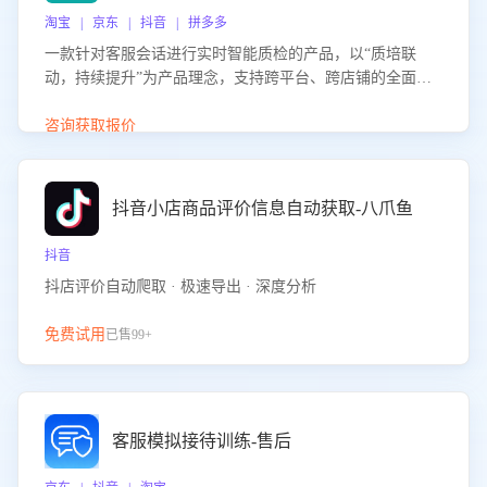
淘宝 | 京东 | 抖音 | 拼多多
一款针对客服会话进行实时智能质检的产品，以“质培联
动，持续提升”为产品理念，支持跨平台、跨店铺的全面、
实时、智能化质检，并根据质检结果形成质培联动，持续提
升客服团队的销服能力。
咨询获取报价
抖音小店商品评价信息自动获取-八爪鱼
抖音
抖店评价自动爬取 · 极速导出 · 深度分析
免费试用
已售99+
客服模拟接待训练-售后