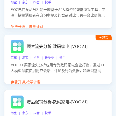
淘宝 | 京东 | 抖音 | 快手
VOC电商竞品分析是一款基于AI大模型的智能决策工具，专
注于挖掘消费者在咨询中提及的竞品对比与跨平台比价信
息。该应用能够精准识别被频繁对比的竞品品牌、咨询量、
商品信息，进行多维度交叉对比，并分析消费者的比价行
免费开通，按量计费
为。通过提供数据驱动的竞品洞察与差异化策略建议，帮助
🔥热卖
企业优化营销话术、突出产品与服务优势，有效提升咨询转
化率，避免陷入单纯价格竞争，实现精准扬长避短。
顾客流失分析-数码家电-[VOC AI]
京东 | 淘宝 | 抖音 | 拼多多 | 快手
VOC AI 买家流失分析应用专为数码家电企业打造，通过AI
大模型深度挖掘用户会话、评论及行为数据，精准识别高流
失风险客户，并定位流失原因：包括产品质量缺陷、售后响
应延迟、竞品价格冲击等。系统自动输出可落地的挽回策
免费开通,按量计费
略，迅速同步到店铺运营团队。
赠品促销分析-数码家电-[VOC AI]
淘宝 | 京东 | 抖音 | 快手