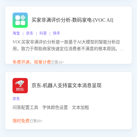
成效。系统可自动生成针对性改进策略，包括沟通话术优
化、流程规范及部门协同建议，从而提升客服团队舆情应对
能力，阻断差评扩散，维护品牌声誉，实现客户满意度的持
买家非满评价分析-数码家电-[VOC AI]
续提升。
淘宝 | 京东 | 抖音 | 快手
VOC买家非满评价分析是一款基于AI大模型的智能分析应
用，致力于帮助商家快速定位消费者不满意的根本原因。该
产品可自动识别非满评价中的关键问题，区别问题是否属于
客服原因或其它部门原因，明确责任归属，提供可落地的改
免费开通，按量计费
已售10+
进建议与策略方向。通过深入挖掘会话内容，商家可针对性
优化服务流程、提升客服质量，并协同相关部门推进体验整
改，有效提升客户满意度和店铺整体服务质量。
京东-机器人支持富文本消息呈现
京东
问答配置工具 · 字体颜色设置 · 文本加粗
限时免费
已售69+