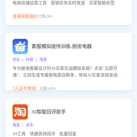
电商店铺运营工具 · 营销任务实时发送 · 买家智能标签
咨询获取报价
已售299+
客服模拟接待训练-厨房电器
京东 | 抖音 | 淘宝
专为厨电客服设计的AI买家实战模拟系统！点击“立即开
通”，立刻生成专属厨电类目剧本，体验AI买家进线咨询真
实场景训练，快速掌握针对家用厨电商品的“功能咨询”等真
实场景应对技巧！
3人正在体验...
已售1659+
AI智能回评助手
淘宝 | 京东
AI工具 · 快捷高效回评 · 批量回复