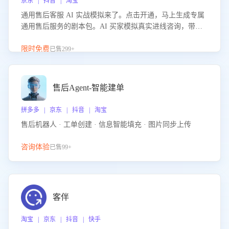
京东 | 抖音 | 淘宝
通用售后客服 AI 实战模拟来了。点击开通，马上生成专属
通用售后服务的剧本包。AI 买家模拟真实进线咨询，带您
的客服团队进行沉浸式训练，快速吃透功能咨询等售后场景
的应对要点，轻松提升服务能力。
限时免费
已售299+
售后Agent-智能建单
拼多多 | 京东 | 抖音 | 淘宝
售后机器人 · 工单创建 · 信息智能填充 · 图片同步上传
咨询体验
已售99+
客伴
淘宝 | 京东 | 抖音 | 快手