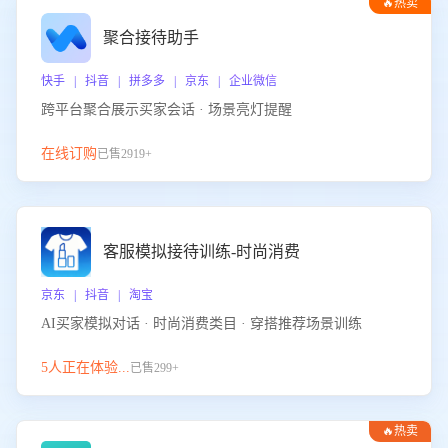
🔥热卖
聚合接待助手
快手 | 抖音 | 拼多多 | 京东 | 企业微信
跨平台聚合展示买家会话 · 场景亮灯提醒
在线订购
已售2919+
客服模拟接待训练-时尚消费
京东 | 抖音 | 淘宝
AI买家模拟对话 · 时尚消费类目 · 穿搭推荐场景训练
5人正在体验...
已售299+
🔥热卖