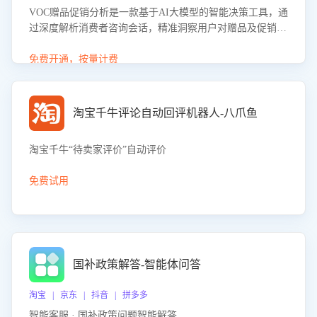
VOC赠品促销分析是一款基于AI大模型的智能决策工具，通
过深度解析消费者咨询会话，精准洞察用户对赠品及促销政
策的真实偏好与需求。该应用可识别高吸引力赠品和热门促
销诉求，帮助企业制定个性化赠品组合策略，优化资源投放
免费开通，按量计费
并淘汰低效赠品，在提升成交转化率的同时有效控制成本，
实现促销效果最大化。
淘宝千牛评论自动回评机器人-八爪鱼
淘宝千牛“待卖家评价”自动评价
免费试用
国补政策解答-智能体问答
淘宝 | 京东 | 抖音 | 拼多多
智能客服 · 国补政策问题智能解答