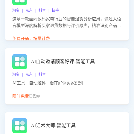
淘宝 | 京东 | 抖音 | 快手
这是一款面向数码家电行业的智能退货分析应用，通过大语
言模型深度解析买家退货数据与评价原声，精准识别产品质
量、描述不符、物流破损等核心退货原因，并输出可落地的
改进建议，通过挖掘用户痛点驱动产品迭代，从根本上降低
免费开通，按量计费
退货率，进而降低因技术差异或服务疏漏导致的退款率。
AI自动邀请顾客好评-智能工具
淘宝 | 京东 | 抖音
AI工具 · 自动邀评 · 潜在好评买家识别
限时免费
已售99+
AI话术大师-智能工具