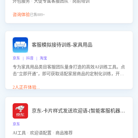
外包服务 · 大促专属客服团队 · 岗前培训
咨询体验
已售889+
客服模拟接待训练-家具用品
京东 | 抖音 | 淘宝
专为家具用品类目客服团队量身打造的高效AI训练工具。点
击“立即开通”，即可获取适配家居商品的定制化训练，开启
模拟真实客户对话的演练。针对性提升客服在家具用品功
能、尺寸参数咨询等高频场景下的专业应对能力。
2人正在体验...
京东-卡片样式发送欢迎语-[智能客服机器人]
京东
AI工具 · 欢迎语配置 · 商品推荐