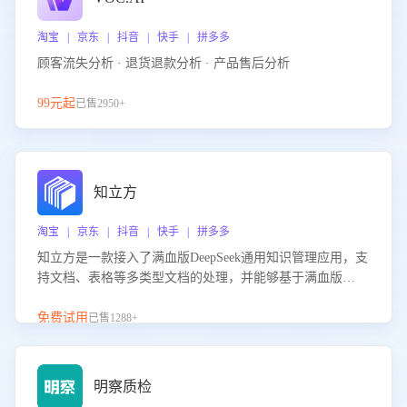
淘宝 | 京东 | 抖音 | 快手 | 拼多多
顾客流失分析 · 退货退款分析 · 产品售后分析
99元起
已售2950+
知立方
淘宝 | 京东 | 抖音 | 快手 | 拼多多
知立方是一款接入了满血版DeepSeek通用知识管理应用，支
持文档、表格等多类型文档的处理，并能够基于满血版
DeepSeek做知识应答。它能够为多种应用场景提供强大的知
识支持，帮助用户高效管理和利用知识资源。通过该产品，
免费试用
已售1288+
用户可以轻松实现文档的上传、分类、检索，提升知识管理
的智能化水平。
明察质检