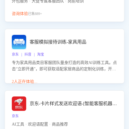
外包服务 · 大促专属客服团队 · 岗前培训
咨询体验
已售889+
客服模拟接待训练-家具用品
京东 | 抖音 | 淘宝
专为家具用品类目客服团队量身打造的高效AI训练工具。点
击“立即开通”，即可获取适配家居商品的定制化训练，开启
模拟真实客户对话的演练。针对性提升客服在家具用品功
能、尺寸参数咨询等高频场景下的专业应对能力。
2人正在体验...
京东-卡片样式发送欢迎语-[智能客服机器人]
京东
AI工具 · 欢迎语配置 · 商品推荐