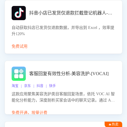
抖音小店已发货仅退款拦截登记机器人-八爪鱼
自动获取抖店已发货仅退款数据，并导出到 Excel ，效率提
升120%
免费试用
客服回复有效性分析-美容洗护-[VOCAI]
淘宝 | 京东 | 抖音 | 快手
这款应用聚焦美容洗护类目客服回复场景，依托 VOC AI 智
能化分析能力，深度剖析买家会话中的聊天记录。通过 AI
大模型精准定位客服在不同场景的理解与回应难点，评判解
答的有效性与完整性，输出针对性改进策略，助力商家快速
免费开通，按量计费
优化快捷话术，提升客服接待响应率与服务质量。
🔥热卖