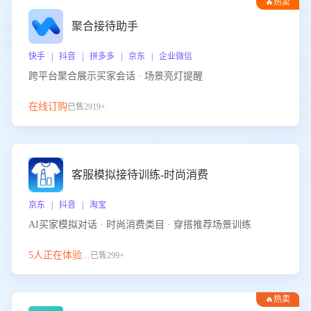
🔥热卖
聚合接待助手
快手 | 抖音 | 拼多多 | 京东 | 企业微信
跨平台聚合展示买家会话 · 场景亮灯提醒
在线订购
已售2919+
客服模拟接待训练-时尚消费
京东 | 抖音 | 淘宝
AI买家模拟对话 · 时尚消费类目 · 穿搭推荐场景训练
5人正在体验...
已售299+
🔥热卖