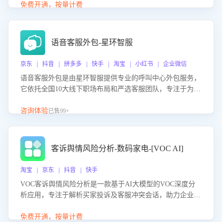
购买意向，深度洞察决策动因。同时全面评估客服团队政策
免费开通，按量计费
解读准确性与响应效率，定位服务薄弱环节，为企业提供数
据驱动的策略优化建议与培训支持，助力提升政策响应速
度、客服转化能力及销售业绩。
语音客服外包-星环智服
京东 | 抖音 | 拼多多 | 快手 | 淘宝 | 小红书 | 企业微信
语音客服外包是由星环智服提供专业的呼叫中心外包服务，
它依托全国10大线下职场布局和严选客服团队，专注于为企
业提供高效的语音呼叫解决方案。这项服务旨在通过专业的
客服团队和智能工具提升语音客服服务效率和质量，帮助企
咨询体验
已售99+
业实现降本增效。
客诉舆情风险分析-数码家电-[VOC AI]
淘宝 | 京东 | 抖音 | 快手
VOC客诉舆情风险分析是一款基于AI大模型的VOC深度分
析应用，专注于解析买家投诉及客服冲突会话，助力企业精
准防控舆情风险。该产品通过智能定位高风险会话、精准判
别客户情绪、归因争议根源，并客观评估客服应对合理性与
免费开通，按量计费