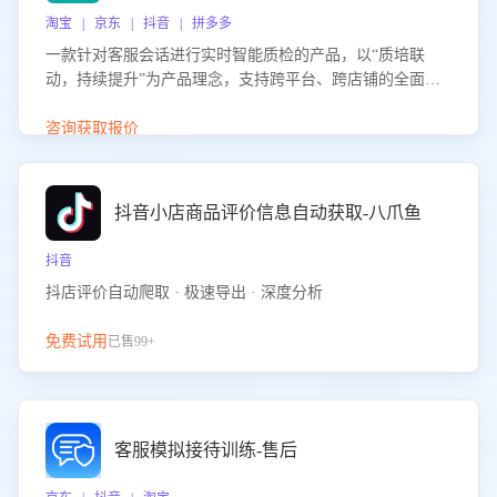
淘宝 | 京东 | 抖音 | 拼多多
一款针对客服会话进行实时智能质检的产品，以“质培联
动，持续提升”为产品理念，支持跨平台、跨店铺的全面、
实时、智能化质检，并根据质检结果形成质培联动，持续提
升客服团队的销服能力。
咨询获取报价
抖音小店商品评价信息自动获取-八爪鱼
抖音
抖店评价自动爬取 · 极速导出 · 深度分析
免费试用
已售99+
客服模拟接待训练-售后