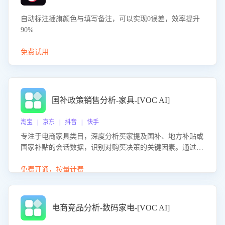
自动标注插旗颜色与填写备注，可以实现0误差，效率提升
90%
免费试用
国补政策销售分析-家具-[VOC AI]
淘宝 | 京东 | 抖音 | 快手
专注于电商家具类目，深度分析买家提及国补、地方补贴或
国家补贴的会话数据，识别对购买决策的关键因素。通过AI
大模型评估客服在政策宣传、回应及互动中的表现，生成优
化策略，助力商家利用国补政策提升GMV。
免费开通，按量计费
电商竞品分析-数码家电-[VOC AI]