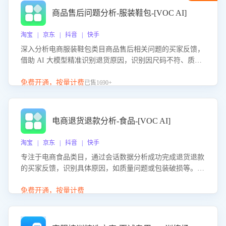
商品售后问题分析-服装鞋包-[VOC AI]
淘宝 | 京东 | 抖音 | 快手
深入分析电商服装鞋包类目商品售后相关问题的买家反馈，
借助 AI 大模型精准识别退货原因，识别因尺码不符、质量
问题等导致的退货原因，给出全方位优化产品与服务的建
议，助力商家优化产品或服务，实现销售额的显著提升。
免费开通，按量计费
已售1690+
电商退货退款分析-食品-[VOC AI]
淘宝 | 京东 | 抖音 | 快手
专注于电商食品类目，通过会话数据分析成功完成退货退款
的买家反馈，识别具体原因，如质量问题或包装破损等。结
合AI大模型，自动评估客服挽回效果，输出优化策略，助力
商家降低退款率，提升售后效率。
免费开通，按量计费