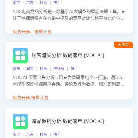
淘宝 | 京东 | 抖音 | 快手
VOC电商竞品分析是一款基于AI大模型的智能决策工具，专
注于挖掘消费者在咨询中提及的竞品对比与跨平台比价信
息。该应用能够精准识别被频繁对比的竞品品牌、咨询量、
商品信息，进行多维度交叉对比，并分析消费者的比价行
免费开通，按量计费
为。通过提供数据驱动的竞品洞察与差异化策略建议，帮助
🔥热卖
企业优化营销话术、突出产品与服务优势，有效提升咨询转
化率，避免陷入单纯价格竞争，实现精准扬长避短。
顾客流失分析-数码家电-[VOC AI]
京东 | 淘宝 | 抖音 | 拼多多 | 快手
VOC AI 买家流失分析应用专为数码家电企业打造，通过AI
大模型深度挖掘用户会话、评论及行为数据，精准识别高流
失风险客户，并定位流失原因：包括产品质量缺陷、售后响
应延迟、竞品价格冲击等。系统自动输出可落地的挽回策
免费开通,按量计费
略，迅速同步到店铺运营团队。
赠品促销分析-数码家电-[VOC AI]
淘宝 | 京东 | 抖音 | 快手