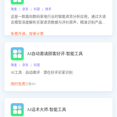
淘宝 | 京东 | 抖音 | 快手
这是一款面向数码家电行业的智能退货分析应用，通过大语
言模型深度解析买家退货数据与评价原声，精准识别产品质
量、描述不符、物流破损等核心退货原因，并输出可落地的
改进建议，通过挖掘用户痛点驱动产品迭代，从根本上降低
免费开通，按量计费
退货率，进而降低因技术差异或服务疏漏导致的退款率。
AI自动邀请顾客好评-智能工具
淘宝 | 京东 | 抖音
AI工具 · 自动邀评 · 潜在好评买家识别
限时免费
已售99+
AI话术大师-智能工具