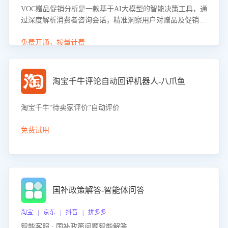
VOC赠品促销分析是一款基于AI大模型的智能决策工具，通
过深度解析消费者咨询会话，精准洞察用户对赠品及促销政
策的真实偏好与需求。该应用可识别高吸引力赠品和热门促
销诉求，帮助企业制定个性化赠品组合策略，优化资源投放
免费开通，按量计费
并淘汰低效赠品，在提升成交转化率的同时有效控制成本，
实现促销效果最大化。
淘宝千牛评论自动回评机器人-八爪鱼
淘宝千牛“待卖家评价”自动评价
免费试用
国补政策解答-智能体问答
淘宝 | 京东 | 抖音 | 拼多多
智能客服 · 国补政策问题智能解答