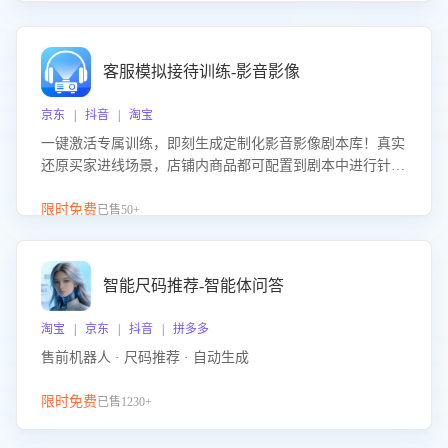
客服模拟接待训练-影音影像
京东 | 抖音 | 淘宝
一键激活专属训练，即刻生成定制化影音影像剧本库！真实
还原买家进线场景，店铺内商品都可配置到剧本中进行针对
性训练，加强商品知识解答能力，提升客服售前转化率。点
击 “立即开通”，快速获取影音影像类目剧本，一键开启客服
限时免费
已售50+
培训。
智能尺码推荐-智能体问答
淘宝 | 京东 | 抖音 | 拼多多
售前机器人 · 尺码推荐 · 自动生成
限时免费
已售1230+