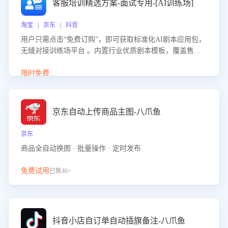
客服培训精选方案-面试专用-[AI训练场]
淘宝 | 京东 | 抖音
用户只需点击“免费订购”，即可获取标准化AI剧本应用包，
无缝对接训练场平台 。内置行业优质剧本模板，覆盖售前
咨询、售后处理等全场景，消除复杂部署流程，节省90%的
初始化时间，助力企业快速启动智能客服训练
限时免费
京东自动上传商品主图-八爪鱼
京东
商品全自动换图 · 批量操作 · 定时发布
免费试用
已售46+
抖音小店自订单自动插旗备注-八爪鱼