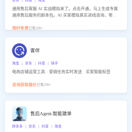
京东 | 抖音 | 淘宝
通用售后客服 AI 实战模拟来了。点击开通，马上生成专属
通用售后服务的剧本包。AI 买家模拟真实进线咨询，带您
的客服团队进行沉浸式训练，快速吃透功能咨询等售后场景
的应对要点，轻松提升服务能力。
限时免费
已售299+
客伴
淘宝 | 京东 | 抖音 | 快手
电商店铺运营工具 · 营销任务实时发送 · 买家智能标签
咨询获取报价
已售299+
售后Agent-智能建单
拼多多 | 京东 | 抖音 | 淘宝