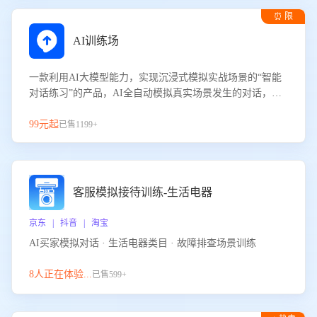
⏰ 限
时试用
AI训练场
一款利用AI大模型能力，实现沉浸式模拟实战场景的“智能
对话练习”的产品，AI全自动模拟真实场景发生的对话，企
业可以帮助员工提升客服接待技巧，持续提升客服团队的销
服能力。
99元起
已售1199+
客服模拟接待训练-生活电器
京东 | 抖音 | 淘宝
AI买家模拟对话 · 生活电器类目 · 故障排查场景训练
8人正在体验...
已售599+