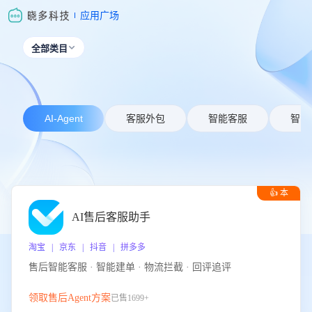
应用广场
全部类目

AI-Agent
客服外包
智能客服
智能
👍 本
周推荐
AI售后客服助手
淘宝 | 京东 | 抖音 | 拼多多
售后智能客服 · 智能建单 · 物流拦截 · 回评追评
领取售后Agent方案
已售1699+