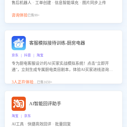
售后机器人 · 工单创建 · 信息智能填充 · 图片同步上传
咨询体验
已售99+
客服模拟接待训练-厨房电器
京东 | 抖音 | 淘宝
专为厨电客服设计的AI买家实战模拟系统！点击“立即开
通”，立刻生成专属厨电类目剧本，体验AI买家进线咨询真
实场景训练，快速掌握针对家用厨电商品的“功能咨询”等真
实场景应对技巧！
3人正在体验...
已售1659+
AI智能回评助手
淘宝 | 京东
AI工具 · 快捷高效回评 · 批量回复