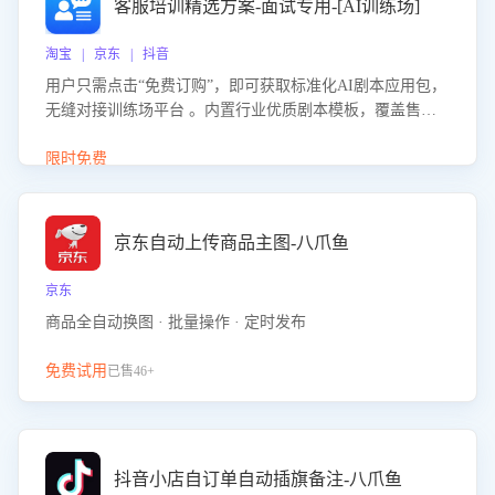
客服培训精选方案-面试专用-[AI训练场]
淘宝 | 京东 | 抖音
用户只需点击“免费订购”，即可获取标准化AI剧本应用包，
无缝对接训练场平台 。内置行业优质剧本模板，覆盖售前
咨询、售后处理等全场景，消除复杂部署流程，节省90%的
初始化时间，助力企业快速启动智能客服训练
限时免费
京东自动上传商品主图-八爪鱼
京东
商品全自动换图 · 批量操作 · 定时发布
免费试用
已售46+
抖音小店自订单自动插旗备注-八爪鱼