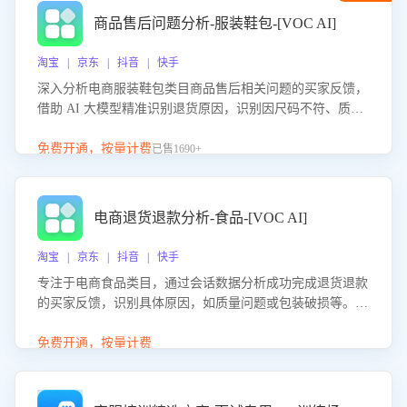
商品售后问题分析-服装鞋包-[VOC AI]
淘宝 | 京东 | 抖音 | 快手
深入分析电商服装鞋包类目商品售后相关问题的买家反馈，
借助 AI 大模型精准识别退货原因，识别因尺码不符、质量
问题等导致的退货原因，给出全方位优化产品与服务的建
议，助力商家优化产品或服务，实现销售额的显著提升。
免费开通，按量计费
已售1690+
电商退货退款分析-食品-[VOC AI]
淘宝 | 京东 | 抖音 | 快手
专注于电商食品类目，通过会话数据分析成功完成退货退款
的买家反馈，识别具体原因，如质量问题或包装破损等。结
合AI大模型，自动评估客服挽回效果，输出优化策略，助力
商家降低退款率，提升售后效率。
免费开通，按量计费