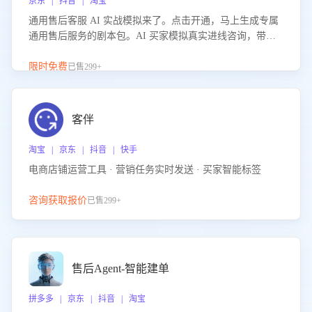
京东 | 抖音 | 淘宝
通用售后客服 AI 实战模拟来了。点击开通，马上生成专属
通用售后服务的剧本包。AI 买家模拟真实进线咨询，带您
的客服团队进行沉浸式训练，快速吃透功能咨询等售后场景
的应对要点，轻松提升服务能力。
限时免费
已售299+
客伴
淘宝 | 京东 | 抖音 | 快手
电商店铺运营工具 · 营销任务实时发送 · 买家智能标签
咨询获取报价
已售299+
售后Agent-智能建单
拼多多 | 京东 | 抖音 | 淘宝