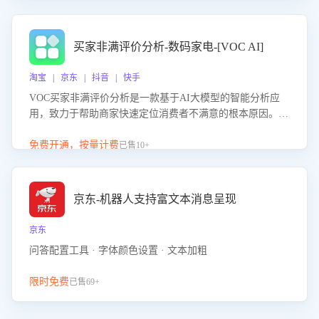
成效。系统可自动生成针对性改进策略，包括沟通话术优
化、流程规范及部门协同建议，从而提升客服团队舆情应对
能力，阻断差评扩散，维护品牌声誉，实现客户满意度的持
买家非满评价分析-数码家电-[VOC AI]
续提升。
淘宝 | 京东 | 抖音 | 快手
VOC买家非满评价分析是一款基于AI大模型的智能分析应
用，致力于帮助商家快速定位消费者不满意的根本原因。该
产品可自动识别非满评价中的关键问题，区别问题是否属于
客服原因或其它部门原因，明确责任归属，提供可落地的改
免费开通，按量计费
已售10+
进建议与策略方向。通过深入挖掘会话内容，商家可针对性
优化服务流程、提升客服质量，并协同相关部门推进体验整
改，有效提升客户满意度和店铺整体服务质量。
京东-机器人支持富文本消息呈现
京东
问答配置工具 · 字体颜色设置 · 文本加粗
限时免费
已售69+