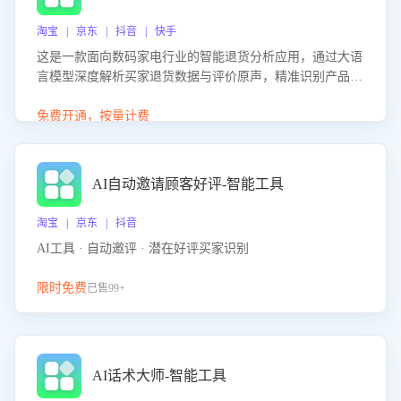
淘宝 | 京东 | 抖音 | 快手
这是一款面向数码家电行业的智能退货分析应用，通过大语
言模型深度解析买家退货数据与评价原声，精准识别产品质
量、描述不符、物流破损等核心退货原因，并输出可落地的
改进建议，通过挖掘用户痛点驱动产品迭代，从根本上降低
免费开通，按量计费
退货率，进而降低因技术差异或服务疏漏导致的退款率。
AI自动邀请顾客好评-智能工具
淘宝 | 京东 | 抖音
AI工具 · 自动邀评 · 潜在好评买家识别
限时免费
已售99+
AI话术大师-智能工具