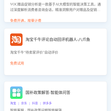
VOC赠品促销分析是一款基于AI大模型的智能决策工具，通
过深度解析消费者咨询会话，精准洞察用户对赠品及促销政
策的真实偏好与需求。该应用可识别高吸引力赠品和热门促
销诉求，帮助企业制定个性化赠品组合策略，优化资源投放
免费开通，按量计费
并淘汰低效赠品，在提升成交转化率的同时有效控制成本，
实现促销效果最大化。
淘宝千牛评论自动回评机器人-八爪鱼
淘宝千牛“待卖家评价”自动评价
免费试用
国补政策解答-智能体问答
淘宝 | 京东 | 抖音 | 拼多多
智能客服 · 国补政策问题智能解答