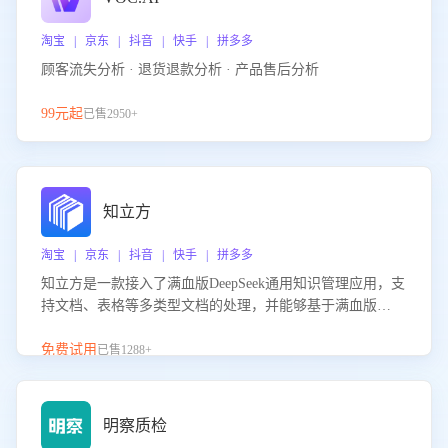
淘宝 | 京东 | 抖音 | 快手 | 拼多多
顾客流失分析 · 退货退款分析 · 产品售后分析
99元起
已售2950+
知立方
淘宝 | 京东 | 抖音 | 快手 | 拼多多
知立方是一款接入了满血版DeepSeek通用知识管理应用，支
持文档、表格等多类型文档的处理，并能够基于满血版
DeepSeek做知识应答。它能够为多种应用场景提供强大的知
识支持，帮助用户高效管理和利用知识资源。通过该产品，
免费试用
已售1288+
用户可以轻松实现文档的上传、分类、检索，提升知识管理
的智能化水平。
明察质检