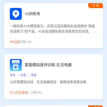
⏰ 限
时试用
AI训练场
一款利用AI大模型能力，实现沉浸式模拟实战场景的“智能
对话练习”的产品，AI全自动模拟真实场景发生的对话，企
业可以帮助员工提升客服接待技巧，持续提升客服团队的销
服能力。
99元起
已售1199+
客服模拟接待训练-生活电器
京东 | 抖音 | 淘宝
AI买家模拟对话 · 生活电器类目 · 故障排查场景训练
8人正在体验...
已售599+