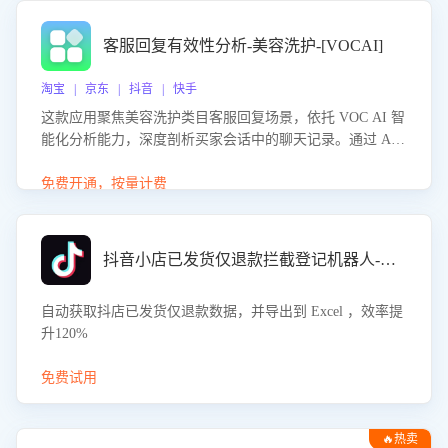
客服回复有效性分析-美容洗护-[VOCAI]
淘宝 | 京东 | 抖音 | 快手
这款应用聚焦美容洗护类目客服回复场景，依托 VOC AI 智
能化分析能力，深度剖析买家会话中的聊天记录。通过 AI
大模型精准定位客服在不同场景的理解与回应难点，评判解
答的有效性与完整性，输出针对性改进策略，助力商家快速
免费开通，按量计费
优化快捷话术，提升客服接待响应率与服务质量。
抖音小店已发货仅退款拦截登记机器人-八爪鱼
自动获取抖店已发货仅退款数据，并导出到 Excel ，效率提
升120%
免费试用
🔥热卖