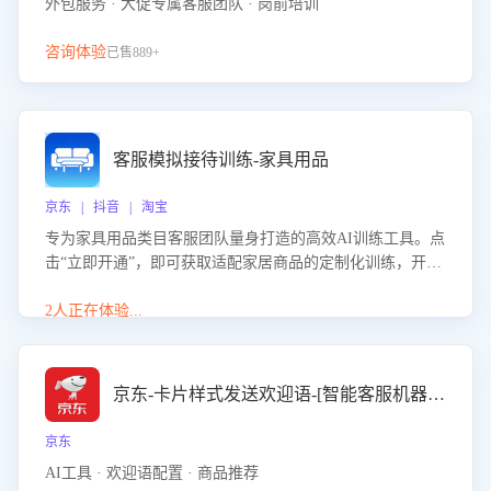
外包服务 · 大促专属客服团队 · 岗前培训
咨询体验
已售889+
客服模拟接待训练-家具用品
京东 | 抖音 | 淘宝
专为家具用品类目客服团队量身打造的高效AI训练工具。点
击“立即开通”，即可获取适配家居商品的定制化训练，开启
模拟真实客户对话的演练。针对性提升客服在家具用品功
能、尺寸参数咨询等高频场景下的专业应对能力。
2人正在体验...
京东-卡片样式发送欢迎语-[智能客服机器人]
京东
AI工具 · 欢迎语配置 · 商品推荐