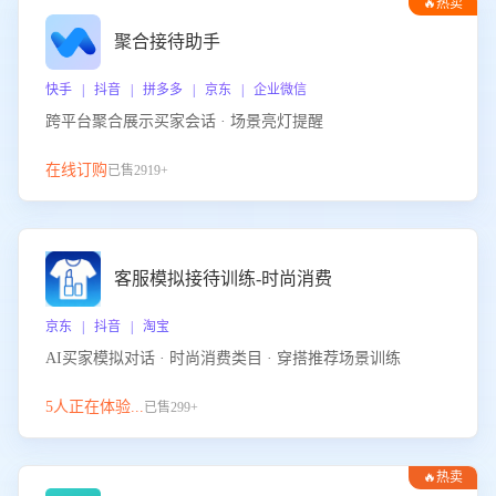
🔥热卖
聚合接待助手
快手 | 抖音 | 拼多多 | 京东 | 企业微信
跨平台聚合展示买家会话 · 场景亮灯提醒
在线订购
已售2919+
客服模拟接待训练-时尚消费
京东 | 抖音 | 淘宝
AI买家模拟对话 · 时尚消费类目 · 穿搭推荐场景训练
5人正在体验...
已售299+
🔥热卖