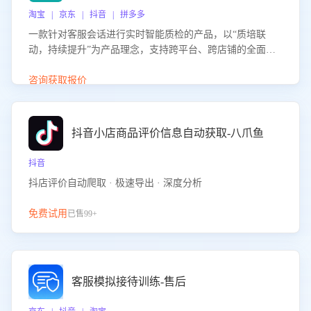
淘宝 | 京东 | 抖音 | 拼多多
一款针对客服会话进行实时智能质检的产品，以“质培联
动，持续提升”为产品理念，支持跨平台、跨店铺的全面、
实时、智能化质检，并根据质检结果形成质培联动，持续提
升客服团队的销服能力。
咨询获取报价
抖音小店商品评价信息自动获取-八爪鱼
抖音
抖店评价自动爬取 · 极速导出 · 深度分析
免费试用
已售99+
客服模拟接待训练-售后