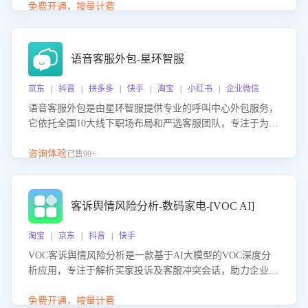
购买意向，深度洞察决策动因。同时全面评估客服团队政策
免费开通，按量计费
解读准确性与响应效率，定位服务薄弱环节，为企业提供数
据驱动的策略优化建议与培训支持，助力提升政策响应速
度、客服转化能力及销售业绩。
语音客服外包-星环智服
京东 | 抖音 | 拼多多 | 快手 | 淘宝 | 小红书 | 企业微信
语音客服外包是由星环智服提供专业的呼叫中心外包服务，
它依托全国10大线下职场布局和严选客服团队，专注于为企
业提供高效的语音呼叫解决方案。这项服务旨在通过专业的
客服团队和智能工具提升语音客服服务效率和质量，帮助企
咨询体验
已售99+
业实现降本增效。
客诉舆情风险分析-数码家电-[VOC AI]
淘宝 | 京东 | 抖音 | 快手
VOC客诉舆情风险分析是一款基于AI大模型的VOC深度分
析应用，专注于解析买家投诉及客服冲突会话，助力企业精
准防控舆情风险。该产品通过智能定位高风险会话、精准判
别客户情绪、归因争议根源，并客观评估客服应对合理性与
免费开通，按量计费