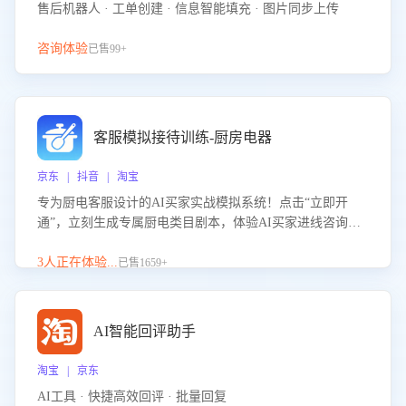
售后机器人 · 工单创建 · 信息智能填充 · 图片同步上传
咨询体验
已售99+
客服模拟接待训练-厨房电器
京东 | 抖音 | 淘宝
专为厨电客服设计的AI买家实战模拟系统！点击“立即开
通”，立刻生成专属厨电类目剧本，体验AI买家进线咨询真
实场景训练，快速掌握针对家用厨电商品的“功能咨询”等真
实场景应对技巧！
3人正在体验...
已售1659+
AI智能回评助手
淘宝 | 京东
AI工具 · 快捷高效回评 · 批量回复