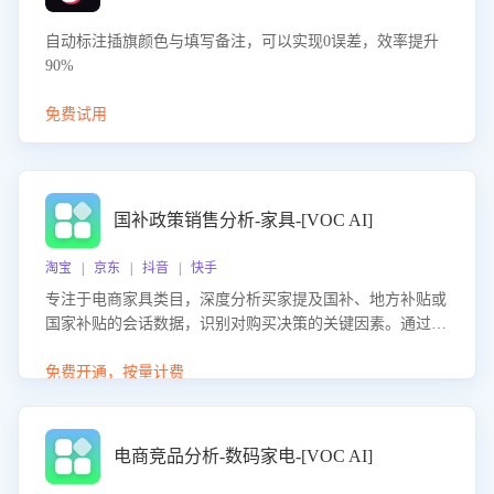
自动标注插旗颜色与填写备注，可以实现0误差，效率提升
90%
免费试用
国补政策销售分析-家具-[VOC AI]
淘宝 | 京东 | 抖音 | 快手
专注于电商家具类目，深度分析买家提及国补、地方补贴或
国家补贴的会话数据，识别对购买决策的关键因素。通过AI
大模型评估客服在政策宣传、回应及互动中的表现，生成优
化策略，助力商家利用国补政策提升GMV。
免费开通，按量计费
电商竞品分析-数码家电-[VOC AI]