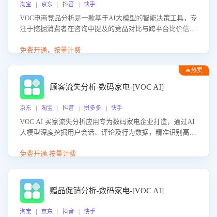
淘宝 | 京东 | 抖音 | 快手
VOC电商竞品分析是一款基于AI大模型的智能决策工具，专
注于挖掘消费者在咨询中提及的竞品对比与跨平台比价信
息。该应用能够精准识别被频繁对比的竞品品牌、咨询量、
商品信息，进行多维度交叉对比，并分析消费者的比价行
免费开通，按量计费
为。通过提供数据驱动的竞品洞察与差异化策略建议，帮助
🔥热卖
企业优化营销话术、突出产品与服务优势，有效提升咨询转
化率，避免陷入单纯价格竞争，实现精准扬长避短。
顾客流失分析-数码家电-[VOC AI]
京东 | 淘宝 | 抖音 | 拼多多 | 快手
VOC AI 买家流失分析应用专为数码家电企业打造，通过AI
大模型深度挖掘用户会话、评论及行为数据，精准识别高流
失风险客户，并定位流失原因：包括产品质量缺陷、售后响
应延迟、竞品价格冲击等。系统自动输出可落地的挽回策
免费开通,按量计费
略，迅速同步到店铺运营团队。
赠品促销分析-数码家电-[VOC AI]
淘宝 | 京东 | 抖音 | 快手