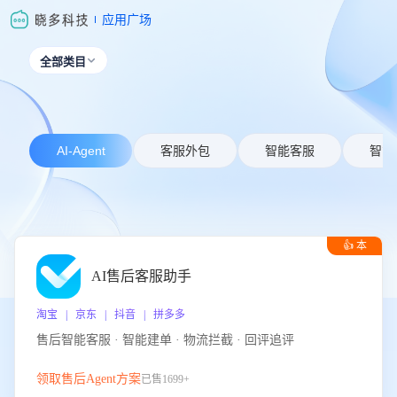
应用广场
全部类目

AI-Agent
客服外包
智能客服
智能
👍 本
周推荐
AI售后客服助手
淘宝 | 京东 | 抖音 | 拼多多
售后智能客服 · 智能建单 · 物流拦截 · 回评追评
领取售后Agent方案
已售1699+