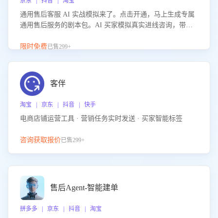
京东 | 抖音 | 淘宝
通用售后客服 AI 实战模拟来了。点击开通，马上生成专属
通用售后服务的剧本包。AI 买家模拟真实进线咨询，带您
的客服团队进行沉浸式训练，快速吃透功能咨询等售后场景
的应对要点，轻松提升服务能力。
限时免费
已售299+
客伴
淘宝 | 京东 | 抖音 | 快手
电商店铺运营工具 · 营销任务实时发送 · 买家智能标签
咨询获取报价
已售299+
售后Agent-智能建单
拼多多 | 京东 | 抖音 | 淘宝