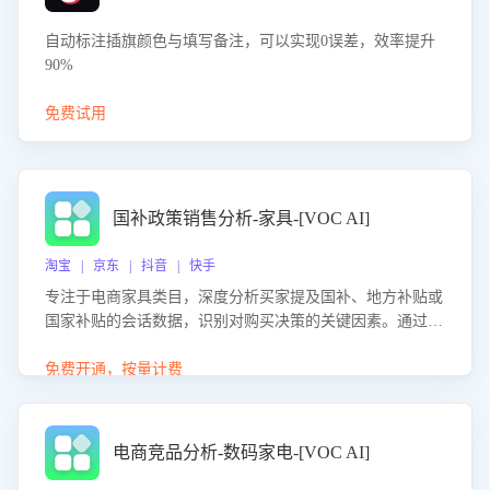
自动标注插旗颜色与填写备注，可以实现0误差，效率提升
90%
免费试用
国补政策销售分析-家具-[VOC AI]
淘宝 | 京东 | 抖音 | 快手
专注于电商家具类目，深度分析买家提及国补、地方补贴或
国家补贴的会话数据，识别对购买决策的关键因素。通过AI
大模型评估客服在政策宣传、回应及互动中的表现，生成优
化策略，助力商家利用国补政策提升GMV。
免费开通，按量计费
电商竞品分析-数码家电-[VOC AI]