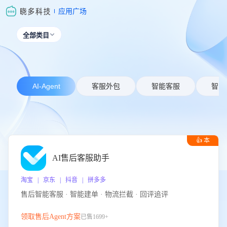
应用广场
全部类目

AI-Agent
客服外包
智能客服
智能
👍 本
周推荐
AI售后客服助手
淘宝 | 京东 | 抖音 | 拼多多
售后智能客服 · 智能建单 · 物流拦截 · 回评追评
领取售后Agent方案
已售1699+