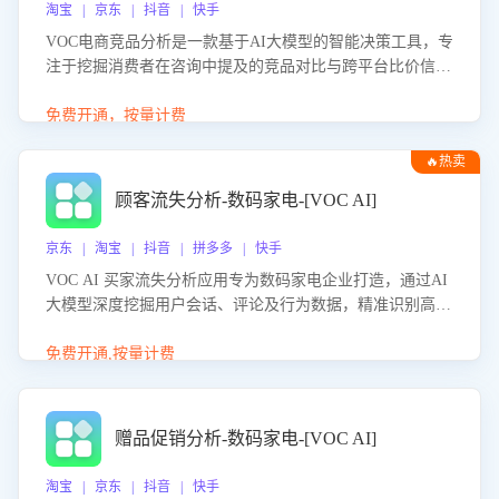
淘宝 | 京东 | 抖音 | 快手
VOC电商竞品分析是一款基于AI大模型的智能决策工具，专
注于挖掘消费者在咨询中提及的竞品对比与跨平台比价信
息。该应用能够精准识别被频繁对比的竞品品牌、咨询量、
商品信息，进行多维度交叉对比，并分析消费者的比价行
免费开通，按量计费
为。通过提供数据驱动的竞品洞察与差异化策略建议，帮助
🔥热卖
企业优化营销话术、突出产品与服务优势，有效提升咨询转
化率，避免陷入单纯价格竞争，实现精准扬长避短。
顾客流失分析-数码家电-[VOC AI]
京东 | 淘宝 | 抖音 | 拼多多 | 快手
VOC AI 买家流失分析应用专为数码家电企业打造，通过AI
大模型深度挖掘用户会话、评论及行为数据，精准识别高流
失风险客户，并定位流失原因：包括产品质量缺陷、售后响
应延迟、竞品价格冲击等。系统自动输出可落地的挽回策
免费开通,按量计费
略，迅速同步到店铺运营团队。
赠品促销分析-数码家电-[VOC AI]
淘宝 | 京东 | 抖音 | 快手