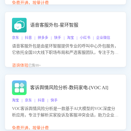
购买意向，深度洞察决策动因。同时全面评估客服团队政策
免费开通，按量计费
解读准确性与响应效率，定位服务薄弱环节，为企业提供数
据驱动的策略优化建议与培训支持，助力提升政策响应速
度、客服转化能力及销售业绩。
语音客服外包-星环智服
京东 | 抖音 | 拼多多 | 快手 | 淘宝 | 小红书 | 企业微信
语音客服外包是由星环智服提供专业的呼叫中心外包服务，
它依托全国10大线下职场布局和严选客服团队，专注于为企
业提供高效的语音呼叫解决方案。这项服务旨在通过专业的
客服团队和智能工具提升语音客服服务效率和质量，帮助企
咨询体验
已售99+
业实现降本增效。
客诉舆情风险分析-数码家电-[VOC AI]
淘宝 | 京东 | 抖音 | 快手
VOC客诉舆情风险分析是一款基于AI大模型的VOC深度分
析应用，专注于解析买家投诉及客服冲突会话，助力企业精
准防控舆情风险。该产品通过智能定位高风险会话、精准判
别客户情绪、归因争议根源，并客观评估客服应对合理性与
免费开通，按量计费