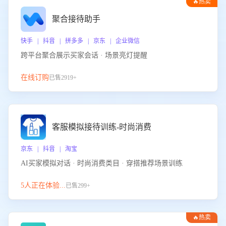
🔥热卖
聚合接待助手
快手 | 抖音 | 拼多多 | 京东 | 企业微信
跨平台聚合展示买家会话 · 场景亮灯提醒
在线订购
已售2919+
客服模拟接待训练-时尚消费
京东 | 抖音 | 淘宝
AI买家模拟对话 · 时尚消费类目 · 穿搭推荐场景训练
5人正在体验...
已售299+
🔥热卖