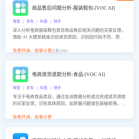
商品售后问题分析-服装鞋包-[VOC AI]
淘宝 | 京东 | 抖音 | 快手
深入分析电商服装鞋包类目商品售后相关问题的买家反馈，
借助 AI 大模型精准识别退货原因，识别因尺码不符、质量
问题等导致的退货原因，给出全方位优化产品与服务的建
议，助力商家优化产品或服务，实现销售额的显著提升。
免费开通，按量计费
已售1690+
电商退货退款分析-食品-[VOC AI]
淘宝 | 京东 | 抖音 | 快手
专注于电商食品类目，通过会话数据分析成功完成退货退款
的买家反馈，识别具体原因，如质量问题或包装破损等。结
合AI大模型，自动评估客服挽回效果，输出优化策略，助力
商家降低退款率，提升售后效率。
免费开通，按量计费