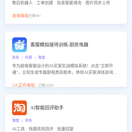
售后机器人 · 工单创建 · 信息智能填充 · 图片同步上传
咨询体验
已售99+
客服模拟接待训练-厨房电器
京东 | 抖音 | 淘宝
专为厨电客服设计的AI买家实战模拟系统！点击“立即开
通”，立刻生成专属厨电类目剧本，体验AI买家进线咨询真
实场景训练，快速掌握针对家用厨电商品的“功能咨询”等真
实场景应对技巧！
3人正在体验...
已售1659+
AI智能回评助手
淘宝 | 京东
AI工具 · 快捷高效回评 · 批量回复