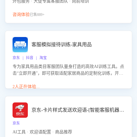
外包服务 · 大促专属客服团队 · 岗前培训
咨询体验
已售889+
客服模拟接待训练-家具用品
京东 | 抖音 | 淘宝
专为家具用品类目客服团队量身打造的高效AI训练工具。点
击“立即开通”，即可获取适配家居商品的定制化训练，开启
模拟真实客户对话的演练。针对性提升客服在家具用品功
能、尺寸参数咨询等高频场景下的专业应对能力。
2人正在体验...
京东-卡片样式发送欢迎语-[智能客服机器人]
京东
AI工具 · 欢迎语配置 · 商品推荐