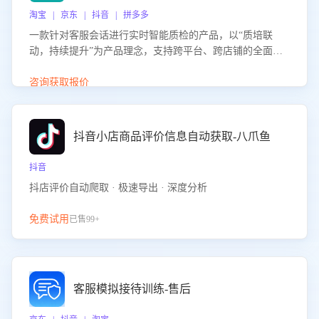
淘宝 | 京东 | 抖音 | 拼多多
一款针对客服会话进行实时智能质检的产品，以“质培联
动，持续提升”为产品理念，支持跨平台、跨店铺的全面、
实时、智能化质检，并根据质检结果形成质培联动，持续提
升客服团队的销服能力。
咨询获取报价
抖音小店商品评价信息自动获取-八爪鱼
抖音
抖店评价自动爬取 · 极速导出 · 深度分析
免费试用
已售99+
客服模拟接待训练-售后