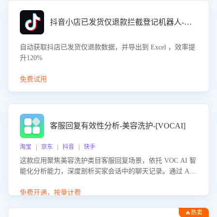
抖音小店已发货仅退款拦截登记机器人-八爪鱼
自动获取抖店已发货仅退款数据，并导出到 Excel ，效率提
升120%
免费试用
客服回复有效性分析-美容洗护-[VOCAI]
淘宝 | 京东 | 抖音 | 快手
这款应用聚焦美容洗护类目客服回复场景，依托 VOC AI 智
能化分析能力，深度剖析买家会话中的聊天记录。通过 AI
大模型精准定位客服在不同场景的理解与回应难点，评判解
答的有效性与完整性，输出针对性改进策略，助力商家快速
免费开通，按量计费
优化快捷话术，提升客服接待响应率与服务质量。
🔥热卖