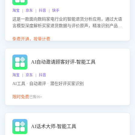
淘宝 | 京东 | 抖音 | 快手
这是一款面向数码家电行业的智能退货分析应用，通过大语
言模型深度解析买家退货数据与评价原声，精准识别产品质
量、描述不符、物流破损等核心退货原因，并输出可落地的
改进建议，通过挖掘用户痛点驱动产品迭代，从根本上降低
免费开通，按量计费
退货率，进而降低因技术差异或服务疏漏导致的退款率。
AI自动邀请顾客好评-智能工具
淘宝 | 京东 | 抖音
AI工具 · 自动邀评 · 潜在好评买家识别
限时免费
已售99+
AI话术大师-智能工具