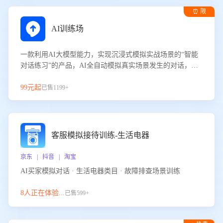
⏰ 限
时试用
AI训练场
一款利用AI大模型能力，实现沉浸式模拟实战场景的“智能
对话练习”的产品，AI全自动模拟真实场景发生的对话，企
业可以帮助员工提升客服接待技巧，持续提升客服团队的销
服能力。
99元起
已售1199+
客服模拟接待训练-生活电器
京东 | 抖音 | 淘宝
AI买家模拟对话 · 生活电器类目 · 故障排查场景训练
8人正在体验...
已售599+