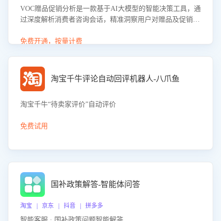
VOC赠品促销分析是一款基于AI大模型的智能决策工具，通
过深度解析消费者咨询会话，精准洞察用户对赠品及促销政
策的真实偏好与需求。该应用可识别高吸引力赠品和热门促
销诉求，帮助企业制定个性化赠品组合策略，优化资源投放
免费开通，按量计费
并淘汰低效赠品，在提升成交转化率的同时有效控制成本，
实现促销效果最大化。
淘宝千牛评论自动回评机器人-八爪鱼
淘宝千牛“待卖家评价”自动评价
免费试用
国补政策解答-智能体问答
淘宝 | 京东 | 抖音 | 拼多多
智能客服 · 国补政策问题智能解答