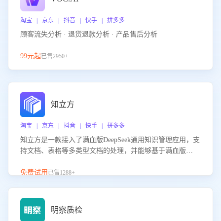
淘宝 | 京东 | 抖音 | 快手 | 拼多多
顾客流失分析 · 退货退款分析 · 产品售后分析
99元起
已售2950+
知立方
淘宝 | 京东 | 抖音 | 快手 | 拼多多
知立方是一款接入了满血版DeepSeek通用知识管理应用，支
持文档、表格等多类型文档的处理，并能够基于满血版
DeepSeek做知识应答。它能够为多种应用场景提供强大的知
识支持，帮助用户高效管理和利用知识资源。通过该产品，
免费试用
已售1288+
用户可以轻松实现文档的上传、分类、检索，提升知识管理
的智能化水平。
明察质检