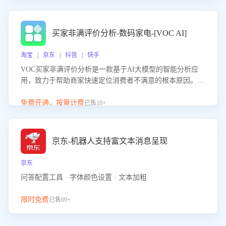
成效。系统可自动生成针对性改进策略，包括沟通话术优
化、流程规范及部门协同建议，从而提升客服团队舆情应对
能力，阻断差评扩散，维护品牌声誉，实现客户满意度的持
买家非满评价分析-数码家电-[VOC AI]
续提升。
淘宝 | 京东 | 抖音 | 快手
VOC买家非满评价分析是一款基于AI大模型的智能分析应
用，致力于帮助商家快速定位消费者不满意的根本原因。该
产品可自动识别非满评价中的关键问题，区别问题是否属于
客服原因或其它部门原因，明确责任归属，提供可落地的改
免费开通，按量计费
已售10+
进建议与策略方向。通过深入挖掘会话内容，商家可针对性
优化服务流程、提升客服质量，并协同相关部门推进体验整
改，有效提升客户满意度和店铺整体服务质量。
京东-机器人支持富文本消息呈现
京东
问答配置工具 · 字体颜色设置 · 文本加粗
限时免费
已售69+