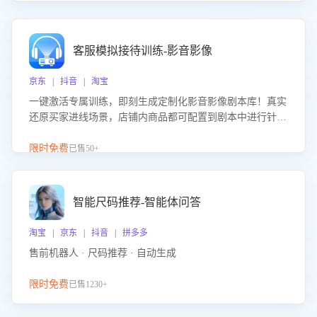
客服模拟接待训练-影音影像
京东 | 抖音 | 淘宝
一键激活专属训练，即刻生成定制化影音影像剧本库！真实
还原买家进线场景，店铺内商品都可配置到剧本中进行针对
性训练，加强商品知识解答能力，提升客服售前转化率。点
击 “立即开通”，快速获取影音影像类目剧本，一键开启客服
限时免费
已售50+
培训。
智能尺码推荐-智能体问答
淘宝 | 京东 | 抖音 | 拼多多
售前机器人 · 尺码推荐 · 自动生成
限时免费
已售1230+