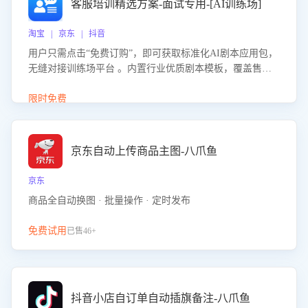
客服培训精选方案-面试专用-[AI训练场]
淘宝 | 京东 | 抖音
用户只需点击“免费订购”，即可获取标准化AI剧本应用包，
无缝对接训练场平台 。内置行业优质剧本模板，覆盖售前
咨询、售后处理等全场景，消除复杂部署流程，节省90%的
初始化时间，助力企业快速启动智能客服训练
限时免费
京东自动上传商品主图-八爪鱼
京东
商品全自动换图 · 批量操作 · 定时发布
免费试用
已售46+
抖音小店自订单自动插旗备注-八爪鱼