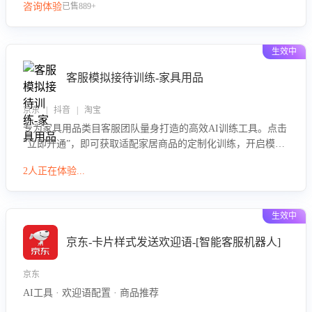
咨询体验
已售889+
生效中
客服模拟接待训练-家具用品
京东 | 抖音 | 淘宝
专为家具用品类目客服团队量身打造的高效AI训练工具。点击
“立即开通”，即可获取适配家居商品的定制化训练，开启模拟
真实客户对话的演练。针对性提升客服在家具用品功能、尺寸
2人正在体验...
参数咨询等高频场景下的专业应对能力。
生效中
京东-卡片样式发送欢迎语-[智能客服机器人]
京东
AI工具 · 欢迎语配置 · 商品推荐