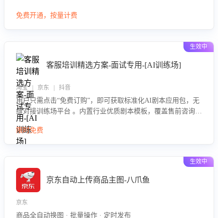
大模型，自动评估客服挽回效果，输出优化策略，助力商家降
免费开通，按量计费
低退款率，提升售后效率。
生效中
客服培训精选方案-面试专用-[AI训练场]
淘宝 | 京东 | 抖音
用户只需点击“免费订购”，即可获取标准化AI剧本应用包，无
缝对接训练场平台 。内置行业优质剧本模板，覆盖售前咨询、
售后处理等全场景，消除复杂部署流程，节省90%的初始化时
限时免费
间，助力企业快速启动智能客服训练
生效中
京东自动上传商品主图-八爪鱼
京东
商品全自动换图 · 批量操作 · 定时发布