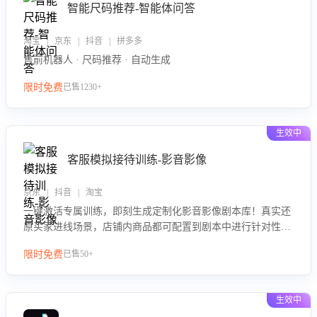
智能尺码推荐-智能体问答
淘宝 | 京东 | 抖音 | 拼多多
售前机器人 · 尺码推荐 · 自动生成
限时免费
已售1230+
生效中
客服模拟接待训练-影音影像
京东 | 抖音 | 淘宝
一键激活专属训练，即刻生成定制化影音影像剧本库！真实还
原买家进线场景，店铺内商品都可配置到剧本中进行针对性训
练，加强商品知识解答能力，提升客服售前转化率。点击 “立
限时免费
已售50+
即开通”，快速获取影音影像类目剧本，一键开启客服培训。
生效中