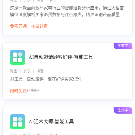
淘宝 | 京东 | 抖音 | 快手
这是一款面向数码家电行业的智能退货分析应用，通过大语言
模型深度解析买家退货数据与评价原声，精准识别产品质量、
描述不符、物流破损等核心退货原因，并输出可落地的改进建
免费开通，按量计费
议，通过挖掘用户痛点驱动产品迭代，从根本上降低退货率，
进而降低因技术差异或服务疏漏导致的退款率。
生效中
AI自动邀请顾客好评-智能工具
淘宝 | 京东 | 抖音
AI工具 · 自动邀评 · 潜在好评买家识别
限时免费
已售99+
生效中
AI话术大师-智能工具