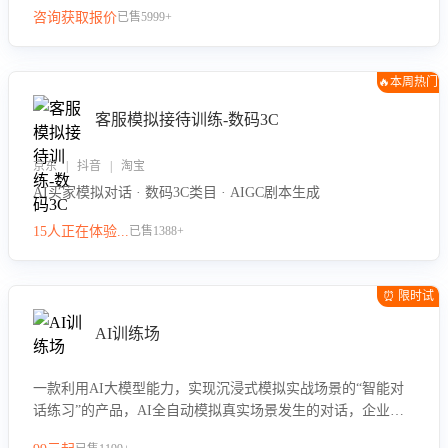
咨询获取报价
已售5999+
🔥本周热门
客服模拟接待训练-数码3C
京东 | 抖音 | 淘宝
AI买家模拟对话 · 数码3C类目 · AIGC剧本生成
15人正在体验...
已售1388+
⏰ 限时试
用
AI训练场
一款利用AI大模型能力，实现沉浸式模拟实战场景的“智能对
话练习”的产品，AI全自动模拟真实场景发生的对话，企业可
以帮助员工提升客服接待技巧，持续提升客服团队的销服能