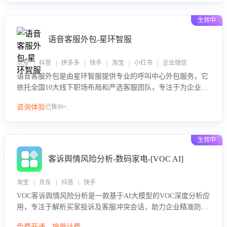
生效中
语音客服外包-星环智服
京东 | 抖音 | 拼多多 | 快手 | 淘宝 | 小红书 | 企业微信
语音客服外包是由星环智服提供专业的呼叫中心外包服务，它
依托全国10大线下职场布局和严选客服团队，专注于为企业提
供高效的语音呼叫解决方案。这项服务旨在通过专业的客服团
咨询体验
已售99+
队和智能工具提升语音客服服务效率和质量，帮助企业实现降
本增效。
生效中
客诉舆情风险分析-数码家电-[VOC AI]
淘宝 | 京东 | 抖音 | 快手
VOC客诉舆情风险分析是一款基于AI大模型的VOC深度分析应
用，专注于解析买家投诉及客服冲突会话，助力企业精准防控
舆情风险。该产品通过智能定位高风险会话、精准判别客户情
免费开通，按量计费