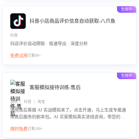
生效中
抖音小店商品评价信息自动获取-八爪鱼
抖音
抖店评价自动爬取 · 极速导出 · 深度分析
免费试用
已售99+
生效中
客服模拟接待训练-售后
京东 | 抖音 | 淘宝
通用售后客服 AI 实战模拟来了。点击开通，马上生成专属通
用售后服务的剧本包。AI 买家模拟真实进线咨询，带您的客
服团队进行沉浸式训练，快速吃透功能咨询等售后场景的应对
限时免费
已售299+
要点，轻松提升服务能力。