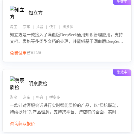
生效中
知立方
淘宝 | 京东 | 抖音 | 快手 | 拼多多
知立方是一款接入了满血版DeepSeek通用知识管理应用，支持
文档、表格等多类型文档的处理，并能够基于满血版DeepSeek
做知识应答。它能够为多种应用场景提供强大的知识支持，帮
免费试用
已售1288+
助用户高效管理和利用知识资源。通过该产品，用户可以轻松
实现文档的上传、分类、检索，提升知识管理的智能化水平。
生效中
明察质检
淘宝 | 京东 | 抖音 | 拼多多
一款针对客服会话进行实时智能质检的产品，以“质培联动，
持续提升”为产品理念，支持跨平台、跨店铺的全面、实时、
智能化质检，并根据质检结果形成质培联动，持续提升客服团
咨询获取报价
队的销服能力。