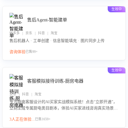
生效中
售后Agent-智能建单
拼多多 | 京东 | 抖音 | 淘宝
售后机器人 · 工单创建 · 信息智能填充 · 图片同步上传
咨询体验
已售99+
生效中
客服模拟接待训练-厨房电器
京东 | 抖音 | 淘宝
专为厨电客服设计的AI买家实战模拟系统！点击“立即开通”，
立刻生成专属厨电类目剧本，体验AI买家进线咨询真实场景训
练，快速掌握针对家用厨电商品的“功能咨询”等真实场景应对
3人正在体验...
已售1659+
技巧！