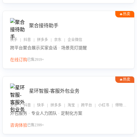
🔥热卖
聚合接待助手
快手 | 抖音 | 拼多多 | 京东 | 企业微信
跨平台聚合展示买家会话 · 场景亮灯提醒
在线订购
已售2919+
🔥热卖
星环智服-客服外包业务
京东 | 抖音 | 快手 | 拼多多 | 淘宝 | 跨平台 | 小红书 | 得物 | 企业微信
外包服务 · 专业人力团队 · 定制化方案
咨询体验
已售2399+