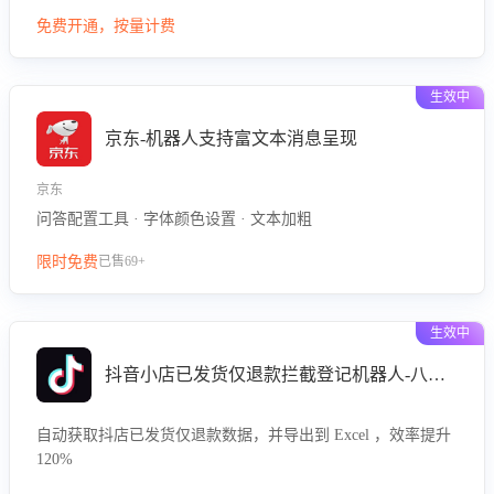
型精准定位客服在不同场景的理解与回应难点，评判解答的有
免费开通，按量计费
效性与完整性，输出针对性改进策略，助力商家快速优化快捷
话术，提升客服接待响应率与服务质量。
生效中
京东-机器人支持富文本消息呈现
京东
问答配置工具 · 字体颜色设置 · 文本加粗
限时免费
已售69+
生效中
抖音小店已发货仅退款拦截登记机器人-八爪鱼
自动获取抖店已发货仅退款数据，并导出到 Excel ，效率提升
120%