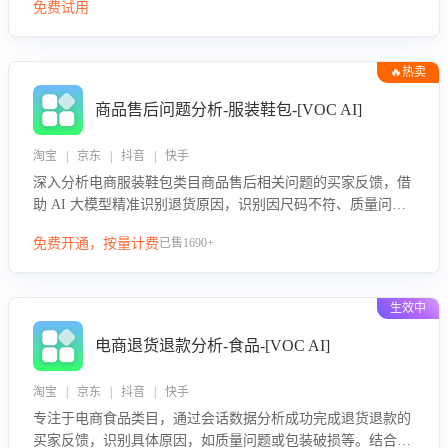
免费试用
🔥热卖
商品售后问题分析-服装鞋包-[VOC AI]
淘宝 | 京东 | 抖音 | 快手
深入分析电商服装鞋包类目商品售后相关问题的买家反馈，借
助 AI 大模型精准识别退货原因，识别因尺码不符、质量问题
等导致的退货原因，给出全方位优化产品与服务的建议，助力
免费开通，按量计费
已售1690+
商家优化产品或服务，实现销售额的显著提升。
生效中
电商退货退款分析-食品-[VOC AI]
淘宝 | 京东 | 抖音 | 快手
专注于电商食品类目，通过会话数据分析成功完成退货退款的
买家反馈，识别具体原因，如质量问题或包装破损等。结合AI