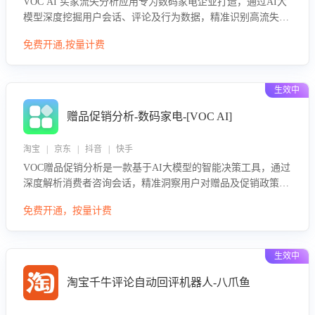
VOC AI 买家流失分析应用专为数码家电企业打造，通过AI大
模型深度挖掘用户会话、评论及行为数据，精准识别高流失风
险客户，并定位流失原因：包括产品质量缺陷、售后响应延
免费开通,按量计费
迟、竞品价格冲击等。系统自动输出可落地的挽回策略，迅速
同步到店铺运营团队。
生效中
赠品促销分析-数码家电-[VOC AI]
淘宝 | 京东 | 抖音 | 快手
VOC赠品促销分析是一款基于AI大模型的智能决策工具，通过
深度解析消费者咨询会话，精准洞察用户对赠品及促销政策的
真实偏好与需求。该应用可识别高吸引力赠品和热门促销诉
免费开通，按量计费
求，帮助企业制定个性化赠品组合策略，优化资源投放并淘汰
低效赠品，在提升成交转化率的同时有效控制成本，实现促销
效果最大化。
生效中
淘宝千牛评论自动回评机器人-八爪鱼