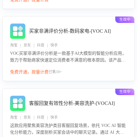
绪、归因争议根源，并客观评估客服应对合理性与成效。系统
可自动生成针对性改进策略，包括沟通话术优化、流程规范及
部门协同建议，从而提升客服团队舆情应对能力，阻断差评扩
生效中
散，维护品牌声誉，实现客户满意度的持续提升。
买家非满评价分析-数码家电-[VOC AI]
淘宝 | 京东 | 抖音 | 快手
VOC买家非满评价分析是一款基于AI大模型的智能分析应用，
致力于帮助商家快速定位消费者不满意的根本原因。该产品可
自动识别非满评价中的关键问题，区别问题是否属于客服原因
免费开通，按量计费
已售10+
或其它部门原因，明确责任归属，提供可落地的改进建议与策
略方向。通过深入挖掘会话内容，商家可针对性优化服务流
程、提升客服质量，并协同相关部门推进体验整改，有效提升
生效中
客户满意度和店铺整体服务质量。
客服回复有效性分析-美容洗护-[VOCAI]
淘宝 | 京东 | 抖音 | 快手
这款应用聚焦美容洗护类目客服回复场景，依托 VOC AI 智能
化分析能力，深度剖析买家会话中的聊天记录。通过 AI 大模