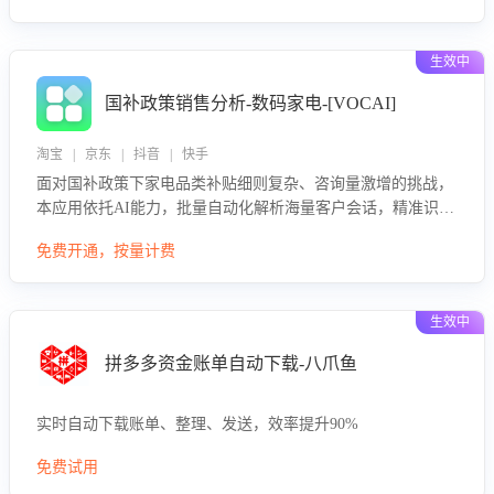
生效中
国补政策销售分析-数码家电-[VOCAI]
淘宝 | 京东 | 抖音 | 快手
面对国补政策下家电品类补贴细则复杂、咨询量激增的挑战，
本应用依托AI能力，批量自动化解析海量客户会话，精准识别
消费者对能以旧换新、补贴额度等政策的关注焦点与购买意
免费开通，按量计费
向，深度洞察决策动因。同时全面评估客服团队政策解读准确
性与响应效率，定位服务薄弱环节，为企业提供数据驱动的策
略优化建议与培训支持，助力提升政策响应速度、客服转化能
生效中
力及销售业绩。
拼多多资金账单自动下载-八爪鱼
实时自动下载账单、整理、发送，效率提升90%
免费试用