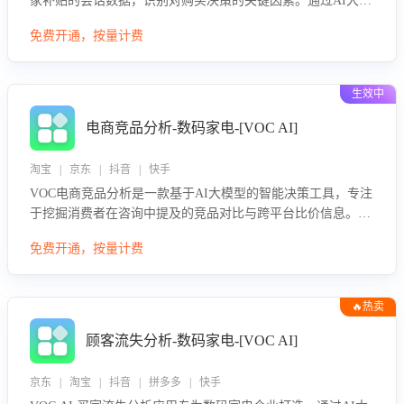
家补贴的会话数据，识别对购买决策的关键因素。通过AI大模
型评估客服在政策宣传、回应及互动中的表现，生成优化策
免费开通，按量计费
略，助力商家利用国补政策提升GMV。
生效中
电商竞品分析-数码家电-[VOC AI]
淘宝 | 京东 | 抖音 | 快手
VOC电商竞品分析是一款基于AI大模型的智能决策工具，专注
于挖掘消费者在咨询中提及的竞品对比与跨平台比价信息。该
应用能够精准识别被频繁对比的竞品品牌、咨询量、商品信
免费开通，按量计费
息，进行多维度交叉对比，并分析消费者的比价行为。通过提
供数据驱动的竞品洞察与差异化策略建议，帮助企业优化营销
话术、突出产品与服务优势，有效提升咨询转化率，避免陷入
🔥热卖
单纯价格竞争，实现精准扬长避短。
顾客流失分析-数码家电-[VOC AI]
京东 | 淘宝 | 抖音 | 拼多多 | 快手