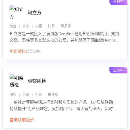
生效中
知立方
淘宝 | 京东 | 抖音 | 快手 | 拼多多
知立方是一款接入了满血版DeepSeek通用知识管理应用，支持
文档、表格等多类型文档的处理，并能够基于满血版DeepSeek
做知识应答。它能够为多种应用场景提供强大的知识支持，帮
免费试用
已售1288+
助用户高效管理和利用知识资源。通过该产品，用户可以轻松
实现文档的上传、分类、检索，提升知识管理的智能化水平。
生效中
明察质检
淘宝 | 京东 | 抖音 | 拼多多
一款针对客服会话进行实时智能质检的产品，以“质培联动，
持续提升”为产品理念，支持跨平台、跨店铺的全面、实时、
智能化质检，并根据质检结果形成质培联动，持续提升客服团
咨询获取报价
队的销服能力。