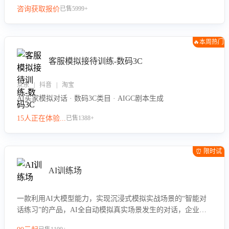
咨询获取报价
已售5999+
🔥本周热门
客服模拟接待训练-数码3C
京东 | 抖音 | 淘宝
AI买家模拟对话 · 数码3C类目 · AIGC剧本生成
15人正在体验...
已售1388+
⏰ 限时试
用
AI训练场
一款利用AI大模型能力，实现沉浸式模拟实战场景的“智能对
话练习”的产品，AI全自动模拟真实场景发生的对话，企业可
以帮助员工提升客服接待技巧，持续提升客服团队的销服能