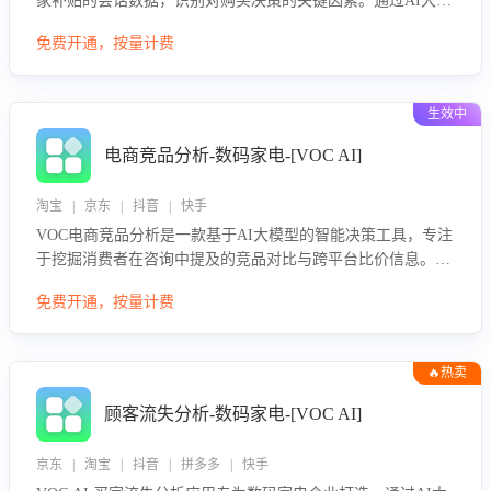
家补贴的会话数据，识别对购买决策的关键因素。通过AI大模
型评估客服在政策宣传、回应及互动中的表现，生成优化策
免费开通，按量计费
略，助力商家利用国补政策提升GMV。
生效中
电商竞品分析-数码家电-[VOC AI]
淘宝 | 京东 | 抖音 | 快手
VOC电商竞品分析是一款基于AI大模型的智能决策工具，专注
于挖掘消费者在咨询中提及的竞品对比与跨平台比价信息。该
应用能够精准识别被频繁对比的竞品品牌、咨询量、商品信
免费开通，按量计费
息，进行多维度交叉对比，并分析消费者的比价行为。通过提
供数据驱动的竞品洞察与差异化策略建议，帮助企业优化营销
话术、突出产品与服务优势，有效提升咨询转化率，避免陷入
🔥热卖
单纯价格竞争，实现精准扬长避短。
顾客流失分析-数码家电-[VOC AI]
京东 | 淘宝 | 抖音 | 拼多多 | 快手