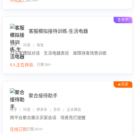
99元起
已售1199+
力。
生效中
客服模拟接待训练-生活电器
京东 | 抖音 | 淘宝
AI买家模拟对话 · 生活电器类目 · 故障排查场景训练
8人正在体验...
已售599+
🔥热卖
聚合接待助手
快手 | 抖音 | 拼多多 | 京东 | 企业微信
跨平台聚合展示买家会话 · 场景亮灯提醒
在线订购
已售2919+