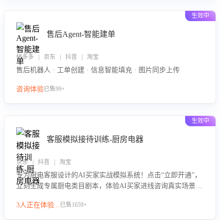
生效中
售后Agent-智能建单
拼多多 | 京东 | 抖音 | 淘宝
售后机器人 · 工单创建 · 信息智能填充 · 图片同步上传
咨询体验
已售99+
生效中
客服模拟接待训练-厨房电器
京东 | 抖音 | 淘宝
专为厨电客服设计的AI买家实战模拟系统！点击“立即开通”，
立刻生成专属厨电类目剧本，体验AI买家进线咨询真实场景训
练，快速掌握针对家用厨电商品的“功能咨询”等真实场景应对
3人正在体验...
已售1659+
技巧！