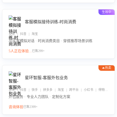
生效中
客服模拟接待训练-时尚消费
京东 | 抖音 | 淘宝
AI买家模拟对话 · 时尚消费类目 · 穿搭推荐场景训练
5人正在体验...
已售299+
🔥热卖
星环智服-客服外包业务
京东 | 抖音 | 快手 | 拼多多 | 淘宝 | 跨平台 | 小红书 | 得物 | 企业微信
外包服务 · 专业人力团队 · 定制化方案
咨询体验
已售2399+