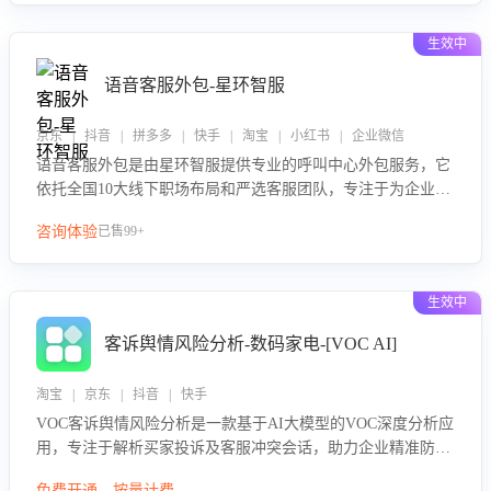
生效中
语音客服外包-星环智服
京东 | 抖音 | 拼多多 | 快手 | 淘宝 | 小红书 | 企业微信
语音客服外包是由星环智服提供专业的呼叫中心外包服务，它
依托全国10大线下职场布局和严选客服团队，专注于为企业提
供高效的语音呼叫解决方案。这项服务旨在通过专业的客服团
咨询体验
已售99+
队和智能工具提升语音客服服务效率和质量，帮助企业实现降
本增效。
生效中
客诉舆情风险分析-数码家电-[VOC AI]
淘宝 | 京东 | 抖音 | 快手
VOC客诉舆情风险分析是一款基于AI大模型的VOC深度分析应
用，专注于解析买家投诉及客服冲突会话，助力企业精准防控
舆情风险。该产品通过智能定位高风险会话、精准判别客户情
免费开通，按量计费