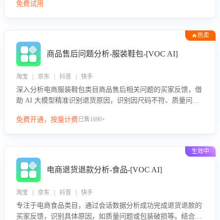
免费试用
🔥热卖
商品售后问题分析-服装鞋包-[VOC AI]
淘宝 | 京东 | 抖音 | 快手
深入分析电商服装鞋包类目商品售后相关问题的买家反馈，借
助 AI 大模型精准识别退货原因，识别因尺码不符、质量问题
等导致的退货原因，给出全方位优化产品与服务的建议，助力
免费开通，按量计费
已售1690+
商家优化产品或服务，实现销售额的显著提升。
生效中
电商退货退款分析-食品-[VOC AI]
淘宝 | 京东 | 抖音 | 快手
专注于电商食品类目，通过会话数据分析成功完成退货退款的
买家反馈，识别具体原因，如质量问题或包装破损等。结合AI