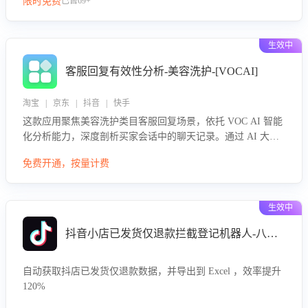
限时免费
已售69+
生效中
客服回复有效性分析-美容洗护-[VOCAI]
淘宝 | 京东 | 抖音 | 快手
这款应用聚焦美容洗护类目客服回复场景，依托 VOC AI 智能
化分析能力，深度剖析买家会话中的聊天记录。通过 AI 大模
型精准定位客服在不同场景的理解与回应难点，评判解答的有
免费开通，按量计费
效性与完整性，输出针对性改进策略，助力商家快速优化快捷
话术，提升客服接待响应率与服务质量。
生效中
抖音小店已发货仅退款拦截登记机器人-八爪鱼
自动获取抖店已发货仅退款数据，并导出到 Excel ，效率提升
120%