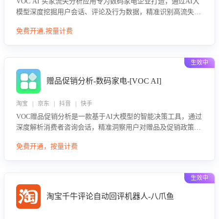
VOC AI 买家流失分析应用专为数码家电企业打造，通过AI大
模型深度挖掘用户会话、评论及行为数据，精准识别高流失风
险客户，并定位流失原因：包括产品质量缺陷、售后响应延
免费开通,按量计费
迟、竞品价格冲击等。系统自动输出可落地的挽回策略，迅速
同步到店铺运营团队。
生效中
赠品促销分析-数码家电-[VOC AI]
淘宝 | 京东 | 抖音 | 快手
VOC赠品促销分析是一款基于AI大模型的智能决策工具，通过
深度解析消费者咨询会话，精准洞察用户对赠品及促销政策的
真实偏好与需求。该应用可识别高吸引力赠品和热门促销诉
免费开通，按量计费
求，帮助企业制定个性化赠品组合策略，优化资源投放并淘汰
低效赠品，在提升成交转化率的同时有效控制成本，实现促销
效果最大化。
生效中
淘宝千牛评论自动回评机器人-八爪鱼