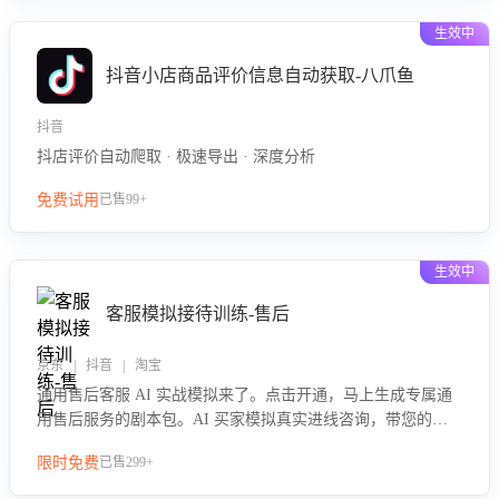
生效中
抖音小店商品评价信息自动获取-八爪鱼
抖音
抖店评价自动爬取 · 极速导出 · 深度分析
免费试用
已售99+
生效中
客服模拟接待训练-售后
京东 | 抖音 | 淘宝
通用售后客服 AI 实战模拟来了。点击开通，马上生成专属通
用售后服务的剧本包。AI 买家模拟真实进线咨询，带您的客
服团队进行沉浸式训练，快速吃透功能咨询等售后场景的应对
限时免费
已售299+
要点，轻松提升服务能力。