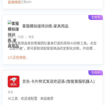
咨询体验
已售889+
生效中
客服模拟接待训练-家具用品
京东 | 抖音 | 淘宝
专为家具用品类目客服团队量身打造的高效AI训练工具。点击
“立即开通”，即可获取适配家居商品的定制化训练，开启模拟
真实客户对话的演练。针对性提升客服在家具用品功能、尺寸
2人正在体验...
参数咨询等高频场景下的专业应对能力。
生效中
京东-卡片样式发送欢迎语-[智能客服机器人]
京东
AI工具 · 欢迎语配置 · 商品推荐