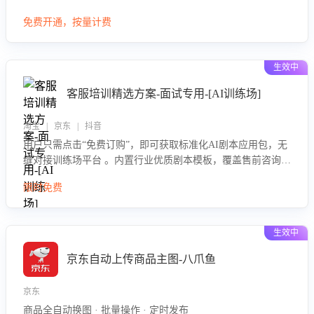
大模型，自动评估客服挽回效果，输出优化策略，助力商家降
免费开通，按量计费
低退款率，提升售后效率。
生效中
客服培训精选方案-面试专用-[AI训练场]
淘宝 | 京东 | 抖音
用户只需点击“免费订购”，即可获取标准化AI剧本应用包，无
缝对接训练场平台 。内置行业优质剧本模板，覆盖售前咨询、
售后处理等全场景，消除复杂部署流程，节省90%的初始化时
限时免费
间，助力企业快速启动智能客服训练
生效中
京东自动上传商品主图-八爪鱼
京东
商品全自动换图 · 批量操作 · 定时发布