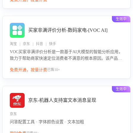
绪、归因争议根源，并客观评估客服应对合理性与成效。系统
可自动生成针对性改进策略，包括沟通话术优化、流程规范及
部门协同建议，从而提升客服团队舆情应对能力，阻断差评扩
生效中
散，维护品牌声誉，实现客户满意度的持续提升。
买家非满评价分析-数码家电-[VOC AI]
淘宝 | 京东 | 抖音 | 快手
VOC买家非满评价分析是一款基于AI大模型的智能分析应用，
致力于帮助商家快速定位消费者不满意的根本原因。该产品可
自动识别非满评价中的关键问题，区别问题是否属于客服原因
免费开通，按量计费
已售10+
或其它部门原因，明确责任归属，提供可落地的改进建议与策
略方向。通过深入挖掘会话内容，商家可针对性优化服务流
程、提升客服质量，并协同相关部门推进体验整改，有效提升
生效中
客户满意度和店铺整体服务质量。
京东-机器人支持富文本消息呈现
京东
问答配置工具 · 字体颜色设置 · 文本加粗