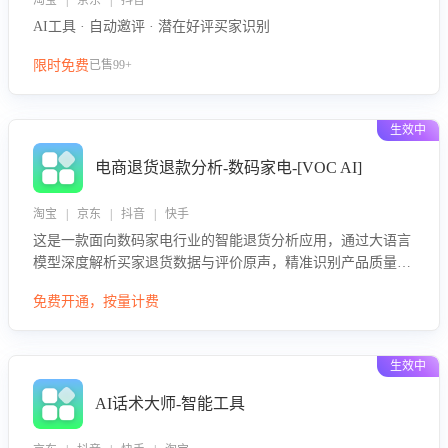
淘宝 | 京东 | 抖音
AI工具 · 自动邀评 · 潜在好评买家识别
限时免费
已售99+
生效中
电商退货退款分析-数码家电-[VOC AI]
淘宝 | 京东 | 抖音 | 快手
这是一款面向数码家电行业的智能退货分析应用，通过大语言
模型深度解析买家退货数据与评价原声，精准识别产品质量、
描述不符、物流破损等核心退货原因，并输出可落地的改进建
免费开通，按量计费
议，通过挖掘用户痛点驱动产品迭代，从根本上降低退货率，
进而降低因技术差异或服务疏漏导致的退款率。
生效中
AI话术大师-智能工具