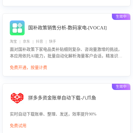
生效中
国补政策销售分析-数码家电-[VOCAI]
淘宝 | 京东 | 抖音 | 快手
面对国补政策下家电品类补贴细则复杂、咨询量激增的挑战，
本应用依托AI能力，批量自动化解析海量客户会话，精准识别
消费者对能以旧换新、补贴额度等政策的关注焦点与购买意
免费开通，按量计费
向，深度洞察决策动因。同时全面评估客服团队政策解读准确
性与响应效率，定位服务薄弱环节，为企业提供数据驱动的策
略优化建议与培训支持，助力提升政策响应速度、客服转化能
生效中
力及销售业绩。
拼多多资金账单自动下载-八爪鱼
实时自动下载账单、整理、发送，效率提升90%
免费试用