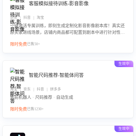
客服模拟接待训练-影音影像
京东 | 抖音 | 淘宝
一键激活专属训练，即刻生成定制化影音影像剧本库！真实还
原买家进线场景，店铺内商品都可配置到剧本中进行针对性训
练，加强商品知识解答能力，提升客服售前转化率。点击 “立
限时免费
已售50+
即开通”，快速获取影音影像类目剧本，一键开启客服培训。
生效中
智能尺码推荐-智能体问答
淘宝 | 京东 | 抖音 | 拼多多
售前机器人 · 尺码推荐 · 自动生成
限时免费
已售1230+
生效中