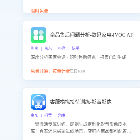
答、商品卖点介绍等智能体提供完整、全面、准确的
商品知识。
限时免费
商品售后问题分析-数码家电-[VOC AI]
淘宝 | 京东 | 抖音 | 快手
深度分析买家会话 · 识别售后痛点 · 报表自动生成
免费开通，按量计费
已售1660+
客服模拟接待训练-影音影像
京东 | 抖音 | 淘宝
一键激活专属训练，即刻生成定制化影音影像剧本
库！真实还原买家进线场景，店铺内商品都可配置到
剧本中进行针对性训练，加强商品知识解答能力，提