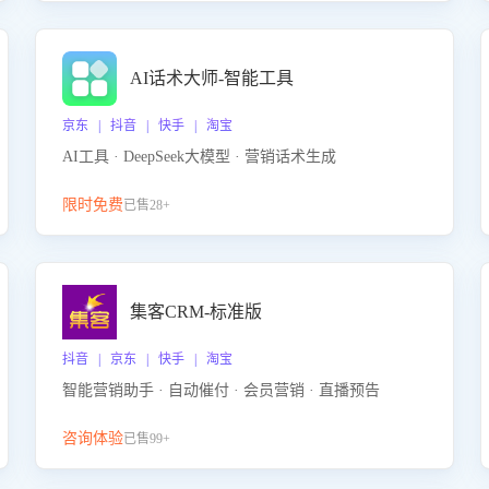
AI话术大师-智能工具
京东 | 抖音 | 快手 | 淘宝
AI工具 · DeepSeek大模型 · 营销话术生成
限时免费
已售28+
集客CRM-标准版
抖音 | 京东 | 快手 | 淘宝
智能营销助手 · 自动催付 · 会员营销 · 直播预告
咨询体验
已售99+