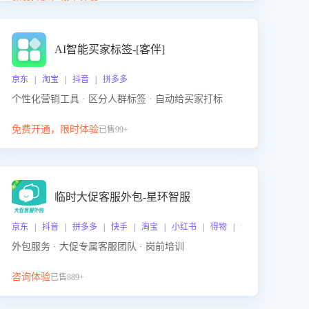
动产品迭代，从根本上降低退货率，进而降低因技术
差异或服务疏漏导致的退款率。
AI智能买家标签-[客伴]
京东 | 淘宝 | 抖音 | 拼多多
个性化营销工具 · 区分人群标签 · 自动给买家打标
免费开通，限时体验
已售99+
临时大促客服外包-星环智服
京东 | 抖音 | 拼多多 | 快手 | 淘宝 | 小红书 | 得物 | 企业微信
外包服务 · 大促专属客服团队 · 岗前培训
咨询体验
已售889+