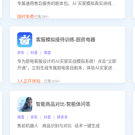
专属通用售后服务的剧本包。AI 买家模拟真实进线咨
询，带您的客服团队进行沉浸式训练，快速吃透功能
咨询等售后场景的应对要点，轻松提升服务能力。
限时免费
已售299+
客服模拟接待训练-厨房电器
京东 | 抖音 | 淘宝
专为厨电客服设计的AI买家实战模拟系统！点击“立即
开通”，立刻生成专属厨电类目剧本，体验AI买家进线
咨询真实场景训练，快速掌握针对家用厨电商品的“功
能咨询”等真实场景应对技巧！
3人正在体验...
已售1659+
智能商品对比-智能体问答
淘宝 | 京东 | 抖音 | 拼多多
售前机器人 · 商品识别与对比 ·话术一键生成