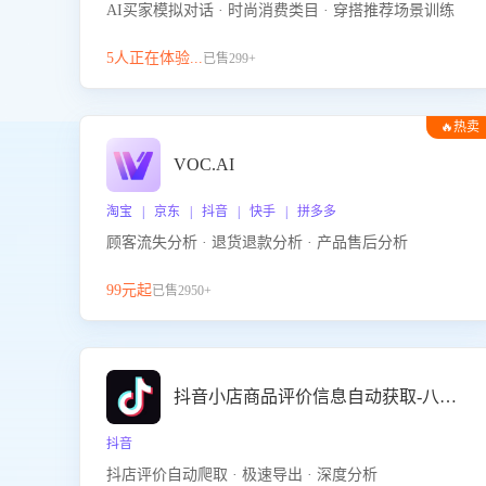
AI买家模拟对话 · 时尚消费类目 · 穿搭推荐场景训练
5人正在体验...
已售299+
🔥热卖
VOC.AI
淘宝 | 京东 | 抖音 | 快手 | 拼多多
顾客流失分析 · 退货退款分析 · 产品售后分析
99元起
已售2950+
抖音小店商品评价信息自动获取-八爪鱼
抖音
抖店评价自动爬取 · 极速导出 · 深度分析