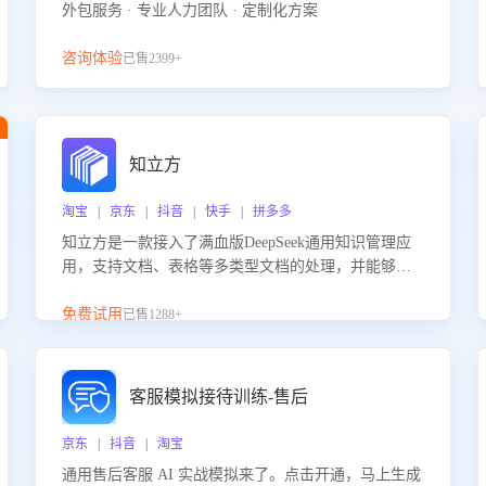
外包服务 · 专业人力团队 · 定制化方案
咨询体验
已售2399+
知立方
淘宝 | 京东 | 抖音 | 快手 | 拼多多
知立方是一款接入了满血版DeepSeek通用知识管理应
用，支持文档、表格等多类型文档的处理，并能够基
于满血版DeepSeek做知识应答。它能够为多种应用场
景提供强大的知识支持，帮助用户高效管理和利用知
免费试用
已售1288+
识资源。通过该产品，用户可以轻松实现文档的上
传、分类、检索，提升知识管理的智能化水平。
客服模拟接待训练-售后
京东 | 抖音 | 淘宝
通用售后客服 AI 实战模拟来了。点击开通，马上生成