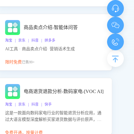
商品卖点介绍-智能体问答
淘宝 | 京东 | 抖音 | 拼多多
AI工具 · 商品卖点介绍· 营销话术生成
限时免费
已售99+
电商退货退款分析-数码家电-[VOC AI]
淘宝 | 京东 | 抖音 | 快手
这是一款面向数码家电行业的智能退货分析应用，通
过大语言模型深度解析买家退货数据与评价原声，精
准识别产品质量、描述不符、物流破损等核心退货原
因，并输出可落地的改进建议，通过挖掘用户痛点驱
免费开通，按量计费