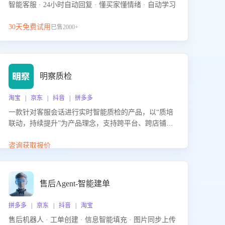
智能客服 · 24小时自动回复 · 懂买家懂情绪 · 自动学习
30天免费试用
已售2000+
明察质检
淘宝 | 京东 | 抖音 | 拼多多
一款针对客服会话进行实时智能质检的产品，以“质培
联动，持续提升”为产品理念，支持跨平台、跨店铺的
全面、实时、智能化质检，并根据质检结果形成质培
联动，持续提升客服团队的销服能力。
咨询获取报价
售后Agent-智能建单
拼多多 | 京东 | 抖音 | 淘宝
售后机器人 · 工单创建 · 信息智能填充 · 图片同步上传