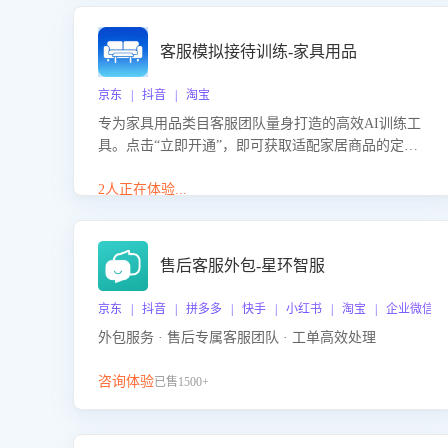
客服模拟接待训练-家具用品
京东 | 抖音 | 淘宝
专为家具用品类目客服团队量身打造的高效AI训练工
具。点击“立即开通”，即可获取适配家居商品的定制
化训练，开启模拟真实客户对话的演练。针对性提升
客服在家具用品功能、尺寸参数咨询等高频场景下的
2人正在体验...
专业应对能力。
售后客服外包-星环智服
京东 | 抖音 | 拼多多 | 快手 | 小红书 | 淘宝 | 企业微信
外包服务 · 售后专属客服团队 · 工单高效处理
咨询体验
已售1500+