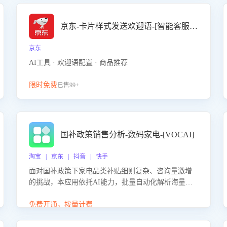
京东-卡片样式发送欢迎语-[智能客服机器人]
京东
AI工具 · 欢迎语配置 · 商品推荐
限时免费
已售99+
国补政策销售分析-数码家电-[VOCAI]
淘宝 | 京东 | 抖音 | 快手
面对国补政策下家电品类补贴细则复杂、咨询量激增
的挑战，本应用依托AI能力，批量自动化解析海量客
户会话，精准识别消费者对能以旧换新、补贴额度等
政策的关注焦点与购买意向，深度洞察决策动因。同
免费开通，按量计费
时全面评估客服团队政策解读准确性与响应效率，定
位服务薄弱环节，为企业提供数据驱动的策略优化建