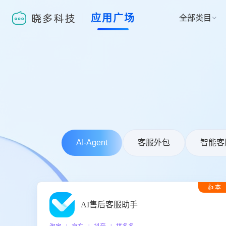
应用广场
全部类目

AI-Agent
客服外包
智能客
👍 本
周推荐
AI售后客服助手