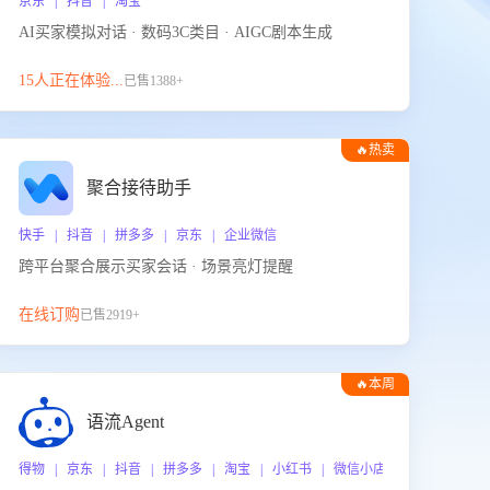
京东 | 抖音 | 淘宝
AI买家模拟对话 · 数码3C类目 · AIGC剧本生成
15人正在体验...
已售1388+
🔥热卖
聚合接待助手
快手 | 抖音 | 拼多多 | 京东 | 企业微信
跨平台聚合展示买家会话 · 场景亮灯提醒
在线订购
已售2919+
🔥本周
热门
语流Agent
 企业微信
得物 | 京东 | 抖音 | 拼多多 | 淘宝 | 小红书 | 微信小店 | 快手 | 唯品