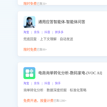
升客服售前转化率。点击 “立即开通”，快速获取影音
限时免费
已售50+
影像类目剧本，一键开启客服培训。
通用应答智能体-智能体问答
淘宝 | 京东 | 抖音 | 拼多多
兜底回复 · 上下文理解 · 自动发送
限时免费
已售99+
电商询单转化分析-数码家电-[VOC AI]
淘宝 | 京东 | 抖音 | 快手
询单转化分析 · 数据深度挖掘 · 标准化策略
免费开通，按量计费
已售1280+