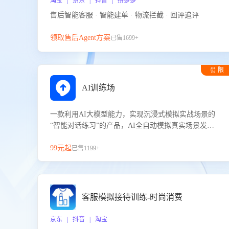
淘宝 | 京东 | 抖音 | 拼多多
售后智能客服 · 智能建单 · 物流拦截 · 回评追评
领取售后Agent方案
已售1699+
⏰ 限
时试用
AI训练场
一款利用AI大模型能力，实现沉浸式模拟实战场景的
“智能对话练习”的产品，AI全自动模拟真实场景发生
的对话，企业可以帮助员工提升客服接待技巧，持续
提升客服团队的销服能力。
99元起
已售1199+
客服模拟接待训练-时尚消费
京东 | 抖音 | 淘宝