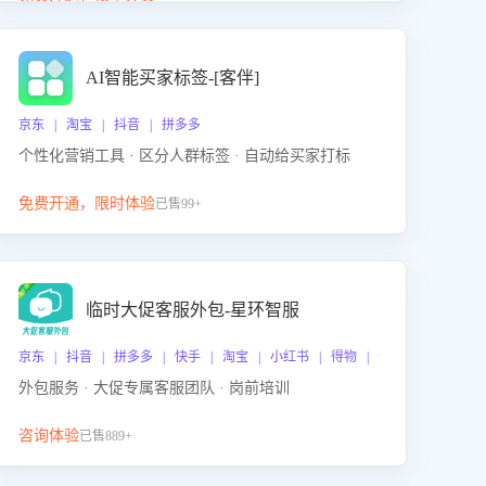
动产品迭代，从根本上降低退货率，进而降低因技术
差异或服务疏漏导致的退款率。
AI智能买家标签-[客伴]
京东 | 淘宝 | 抖音 | 拼多多
个性化营销工具 · 区分人群标签 · 自动给买家打标
免费开通，限时体验
已售99+
临时大促客服外包-星环智服
京东 | 抖音 | 拼多多 | 快手 | 淘宝 | 小红书 | 得物 | 企业微信
外包服务 · 大促专属客服团队 · 岗前培训
咨询体验
已售889+