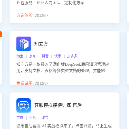
外包服务 · 专业人力团队 · 定制化方案
咨询体验
已售2399+
知立方
淘宝 | 京东 | 抖音 | 快手 | 拼多多
知立方是一款接入了满血版DeepSeek通用知识管理应
用，支持文档、表格等多类型文档的处理，并能够基
于满血版DeepSeek做知识应答。它能够为多种应用场
景提供强大的知识支持，帮助用户高效管理和利用知
免费试用
已售1288+
识资源。通过该产品，用户可以轻松实现文档的上
传、分类、检索，提升知识管理的智能化水平。
客服模拟接待训练-售后
京东 | 抖音 | 淘宝
通用售后客服 AI 实战模拟来了。点击开通，马上生成