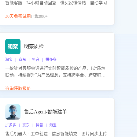
智能客服 · 24小时自动回复 · 懂买家懂情绪 · 自动学习
30天免费试用
已售2000+
明察质检
淘宝 | 京东 | 抖音 | 拼多多
一款针对客服会话进行实时智能质检的产品，以“质培
联动，持续提升”为产品理念，支持跨平台、跨店铺的
全面、实时、智能化质检，并根据质检结果形成质培
联动，持续提升客服团队的销服能力。
咨询获取报价
售后Agent-智能建单
拼多多 | 京东 | 抖音 | 淘宝
售后机器人 · 工单创建 · 信息智能填充 · 图片同步上传