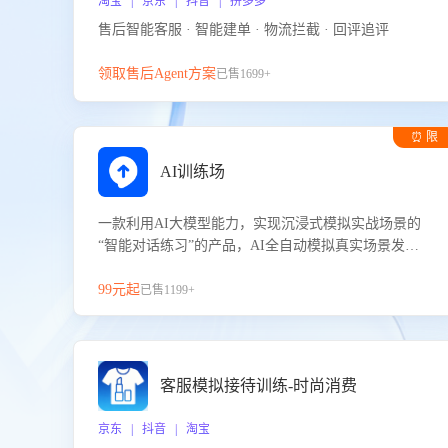
淘宝 | 京东 | 抖音 | 拼多多
售后智能客服 · 智能建单 · 物流拦截 · 回评追评
领取售后Agent方案
已售1699+
⏰ 限
时试用
AI训练场
一款利用AI大模型能力，实现沉浸式模拟实战场景的
“智能对话练习”的产品，AI全自动模拟真实场景发生
的对话，企业可以帮助员工提升客服接待技巧，持续
提升客服团队的销服能力。
99元起
已售1199+
客服模拟接待训练-时尚消费
京东 | 抖音 | 淘宝