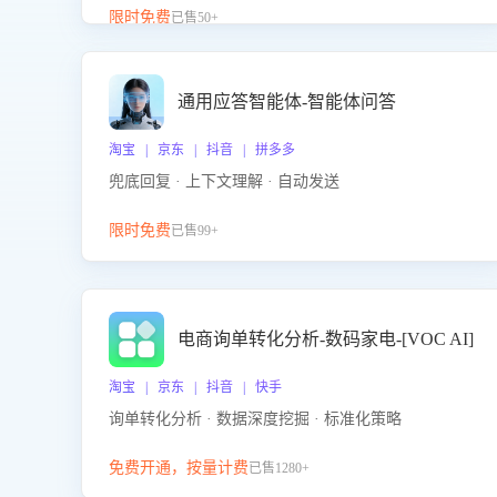
升客服售前转化率。点击 “立即开通”，快速获取影音
限时免费
已售50+
影像类目剧本，一键开启客服培训。
通用应答智能体-智能体问答
淘宝 | 京东 | 抖音 | 拼多多
兜底回复 · 上下文理解 · 自动发送
限时免费
已售99+
电商询单转化分析-数码家电-[VOC AI]
淘宝 | 京东 | 抖音 | 快手
询单转化分析 · 数据深度挖掘 · 标准化策略
免费开通，按量计费
已售1280+