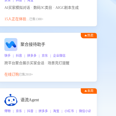
京东 | 抖音 | 淘宝
AI买家模拟对话 · 数码3C类目 · AIGC剧本生成
15人正在体验...
已售1388+
🔥热卖
聚合接待助手
快手 | 抖音 | 拼多多 | 京东 | 企业微信
跨平台聚合展示买家会话 · 场景亮灯提醒
在线订购
已售2919+
🔥本周
热门
语流Agent
 企业微信
得物 | 京东 | 抖音 | 拼多多 | 淘宝 | 小红书 | 微信小店 | 快手 | 唯品