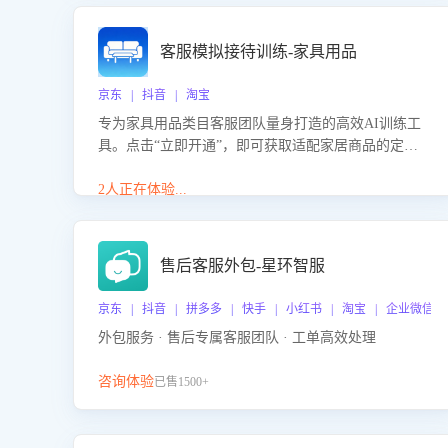
客服模拟接待训练-家具用品
京东 | 抖音 | 淘宝
专为家具用品类目客服团队量身打造的高效AI训练工
具。点击“立即开通”，即可获取适配家居商品的定制
化训练，开启模拟真实客户对话的演练。针对性提升
客服在家具用品功能、尺寸参数咨询等高频场景下的
2人正在体验...
专业应对能力。
售后客服外包-星环智服
京东 | 抖音 | 拼多多 | 快手 | 小红书 | 淘宝 | 企业微信
外包服务 · 售后专属客服团队 · 工单高效处理
咨询体验
已售1500+