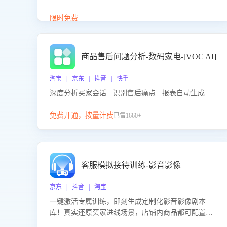
答、商品卖点介绍等智能体提供完整、全面、准确的
商品知识。
限时免费
商品售后问题分析-数码家电-[VOC AI]
淘宝 | 京东 | 抖音 | 快手
深度分析买家会话 · 识别售后痛点 · 报表自动生成
免费开通，按量计费
已售1660+
客服模拟接待训练-影音影像
京东 | 抖音 | 淘宝
一键激活专属训练，即刻生成定制化影音影像剧本
库！真实还原买家进线场景，店铺内商品都可配置到
剧本中进行针对性训练，加强商品知识解答能力，提