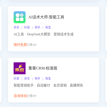
AI话术大师-智能工具
京东 | 抖音 | 快手 | 淘宝
AI工具 · DeepSeek大模型 · 营销话术生成
限时免费
已售28+
集客CRM-标准版
抖音 | 京东 | 快手 | 淘宝
智能营销助手 · 自动催付 · 会员营销 · 直播预告
咨询体验
已售99+