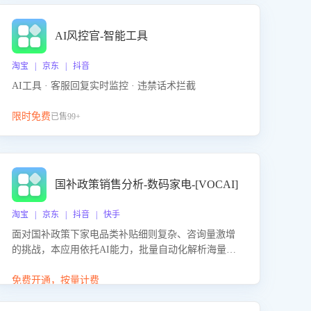
AI风控官-智能工具
淘宝 | 京东 | 抖音
AI工具 · 客服回复实时监控 · 违禁话术拦截
限时免费
已售99+
国补政策销售分析-数码家电-[VOCAI]
淘宝 | 京东 | 抖音 | 快手
面对国补政策下家电品类补贴细则复杂、咨询量激增
的挑战，本应用依托AI能力，批量自动化解析海量客
户会话，精准识别消费者对能以旧换新、补贴额度等
政策的关注焦点与购买意向，深度洞察决策动因。同
免费开通，按量计费
时全面评估客服团队政策解读准确性与响应效率，定
位服务薄弱环节，为企业提供数据驱动的策略优化建