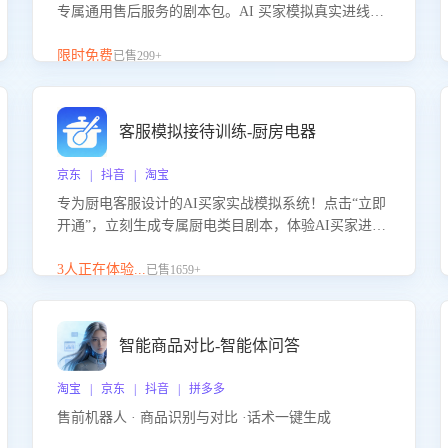
专属通用售后服务的剧本包。AI 买家模拟真实进线咨
询，带您的客服团队进行沉浸式训练，快速吃透功能
咨询等售后场景的应对要点，轻松提升服务能力。
限时免费
已售299+
客服模拟接待训练-厨房电器
京东 | 抖音 | 淘宝
专为厨电客服设计的AI买家实战模拟系统！点击“立即
开通”，立刻生成专属厨电类目剧本，体验AI买家进线
咨询真实场景训练，快速掌握针对家用厨电商品的“功
能咨询”等真实场景应对技巧！
3人正在体验...
已售1659+
智能商品对比-智能体问答
淘宝 | 京东 | 抖音 | 拼多多
售前机器人 · 商品识别与对比 ·话术一键生成