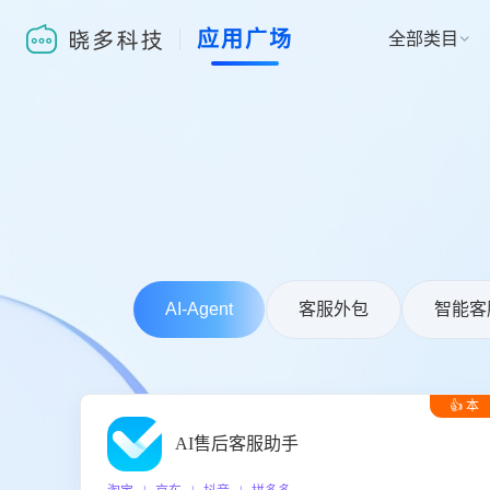
应用广场
全部类目

AI-Agent
客服外包
智能客
👍 本
周推荐
AI售后客服助手