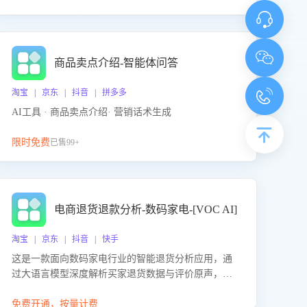
商品卖点介绍-智能体问答
淘宝 | 京东 | 抖音 | 拼多多
AI工具 · 商品卖点介绍· 营销话术生成
限时免费
已售99+
电商退货退款分析-数码家电-[VOC AI]
淘宝 | 京东 | 抖音 | 快手
这是一款面向数码家电行业的智能退货分析应用，通
过大语言模型深度解析买家退货数据与评价原声，精
准识别产品质量、描述不符、物流破损等核心退货原
因，并输出可落地的改进建议，通过挖掘用户痛点驱
免费开通，按量计费