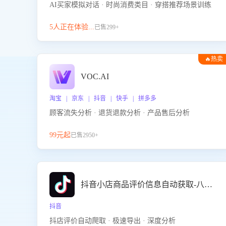
AI买家模拟对话 · 时尚消费类目 · 穿搭推荐场景训练
5人正在体验...
已售299+
🔥热卖
VOC.AI
淘宝 | 京东 | 抖音 | 快手 | 拼多多
顾客流失分析 · 退货退款分析 · 产品售后分析
99元起
已售2950+
抖音小店商品评价信息自动获取-八爪鱼
抖音
抖店评价自动爬取 · 极速导出 · 深度分析