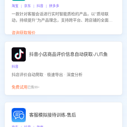
淘宝 | 京东 | 抖音 | 拼多多
一款针对客服会话进行实时智能质检的产品，以“质培联
动，持续提升”为产品理念，支持跨平台、跨店铺的全面、
实时、智能化质检，并根据质检结果形成质培联动，持续提
升客服团队的销服能力。
咨询获取报价
抖音小店商品评价信息自动获取-八爪鱼
抖音
抖店评价自动爬取 · 极速导出 · 深度分析
免费试用
已售99+
客服模拟接待训练-售后