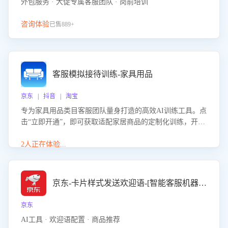
外包服务 · 大促专属客服团队 · 岗前培训
咨询体验
已售889+
客服模拟接待训练-家具用品
京东 | 抖音 | 淘宝
专为家具用品类目客服团队量身打造的高效AI训练工具。点
击“立即开通”，即可获取适配家居商品的定制化训练，开启
模拟真实客户对话的演练。针对性提升客服在家具用品功
能、尺寸参数咨询等高频场景下的专业应对能力。
2人正在体验...
京东-卡片样式发送欢迎语-[智能客服机器人]
京东
AI工具 · 欢迎语配置 · 商品推荐