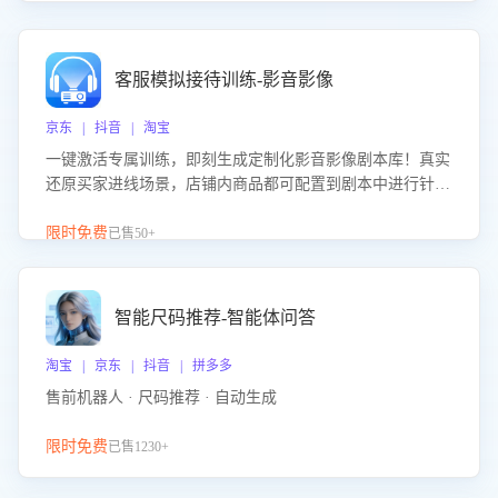
客服模拟接待训练-影音影像
京东 | 抖音 | 淘宝
一键激活专属训练，即刻生成定制化影音影像剧本库！真实
还原买家进线场景，店铺内商品都可配置到剧本中进行针对
性训练，加强商品知识解答能力，提升客服售前转化率。点
击 “立即开通”，快速获取影音影像类目剧本，一键开启客服
限时免费
已售50+
培训。
智能尺码推荐-智能体问答
淘宝 | 京东 | 抖音 | 拼多多
售前机器人 · 尺码推荐 · 自动生成
限时免费
已售1230+