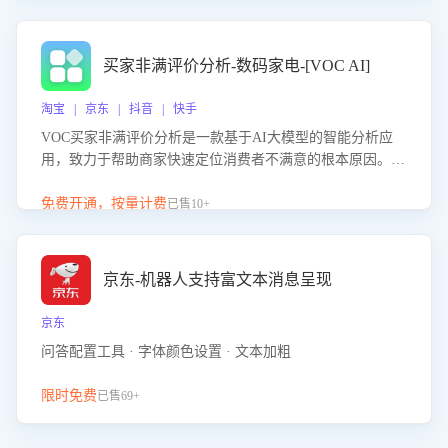
成效。系统可自动生成针对性改进策略，包括沟通话术优
化、流程规范及部门协同建议，从而提升客服团队舆情应对
能力，阻断差评扩散，维护品牌声誉，实现客户满意度的持
买家非满评价分析-数码家电-[VOC AI]
续提升。
淘宝 | 京东 | 抖音 | 快手
VOC买家非满评价分析是一款基于AI大模型的智能分析应
用，致力于帮助商家快速定位消费者不满意的根本原因。该
产品可自动识别非满评价中的关键问题，区别问题是否属于
客服原因或其它部门原因，明确责任归属，提供可落地的改
免费开通，按量计费
已售10+
进建议与策略方向。通过深入挖掘会话内容，商家可针对性
优化服务流程、提升客服质量，并协同相关部门推进体验整
改，有效提升客户满意度和店铺整体服务质量。
京东-机器人支持富文本消息呈现
京东
问答配置工具 · 字体颜色设置 · 文本加粗
限时免费
已售69+