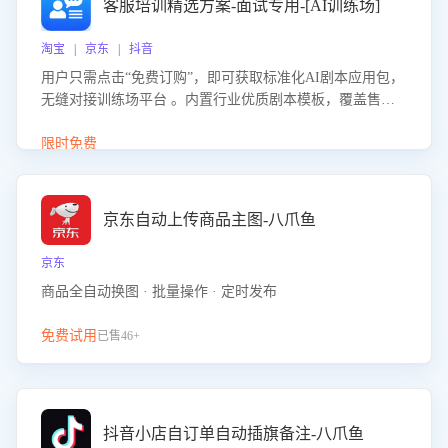
客服培训精选方案-面试专用-[AI训练场]
淘宝 | 京东 | 抖音
用户只需点击“免费订购”，即可获取标准化AI剧本应用包，
无缝对接训练场平台 。内置行业优质剧本模板，覆盖售前
咨询、售后处理等全场景，消除复杂部署流程，节省90%的
初始化时间，助力企业快速启动智能客服训练
限时免费
京东自动上传商品主图-八爪鱼
京东
商品全自动换图 · 批量操作 · 定时发布
免费试用
已售46+
抖音小店自订单自动插旗备注-八爪鱼