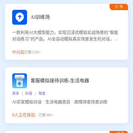
⏰ 限
时试用
AI训练场
一款利用AI大模型能力，实现沉浸式模拟实战场景的“智能
对话练习”的产品，AI全自动模拟真实场景发生的对话，企
业可以帮助员工提升客服接待技巧，持续提升客服团队的销
服能力。
99元起
已售1199+
客服模拟接待训练-生活电器
京东 | 抖音 | 淘宝
AI买家模拟对话 · 生活电器类目 · 故障排查场景训练
8人正在体验...
已售599+