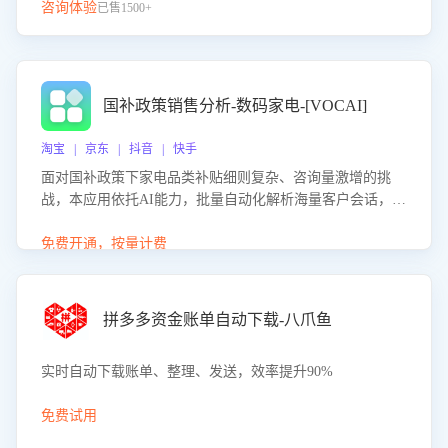
咨询体验
已售1500+
国补政策销售分析-数码家电-[VOCAI]
淘宝 | 京东 | 抖音 | 快手
面对国补政策下家电品类补贴细则复杂、咨询量激增的挑
战，本应用依托AI能力，批量自动化解析海量客户会话，精
准识别消费者对能以旧换新、补贴额度等政策的关注焦点与
购买意向，深度洞察决策动因。同时全面评估客服团队政策
免费开通，按量计费
解读准确性与响应效率，定位服务薄弱环节，为企业提供数
据驱动的策略优化建议与培训支持，助力提升政策响应速
度、客服转化能力及销售业绩。
拼多多资金账单自动下载-八爪鱼
实时自动下载账单、整理、发送，效率提升90%
免费试用