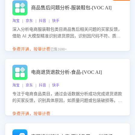
商品售后问题分析-服装鞋包-[VOC AI]
淘宝 | 京东 | 抖音 | 快手
深入分析电商服装鞋包类目商品售后相关问题的买家反馈，
借助 AI 大模型精准识别退货原因，识别因尺码不符、质量
问题等导致的退货原因，给出全方位优化产品与服务的建
议，助力商家优化产品或服务，实现销售额的显著提升。
免费开通，按量计费
已售1690+
电商退货退款分析-食品-[VOC AI]
淘宝 | 京东 | 抖音 | 快手
专注于电商食品类目，通过会话数据分析成功完成退货退款
的买家反馈，识别具体原因，如质量问题或包装破损等。结
合AI大模型，自动评估客服挽回效果，输出优化策略，助力
商家降低退款率，提升售后效率。
免费开通，按量计费