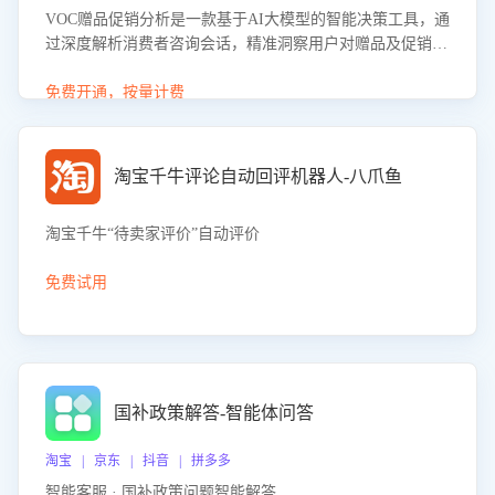
VOC赠品促销分析是一款基于AI大模型的智能决策工具，通
过深度解析消费者咨询会话，精准洞察用户对赠品及促销政
策的真实偏好与需求。该应用可识别高吸引力赠品和热门促
销诉求，帮助企业制定个性化赠品组合策略，优化资源投放
免费开通，按量计费
并淘汰低效赠品，在提升成交转化率的同时有效控制成本，
实现促销效果最大化。
淘宝千牛评论自动回评机器人-八爪鱼
淘宝千牛“待卖家评价”自动评价
免费试用
国补政策解答-智能体问答
淘宝 | 京东 | 抖音 | 拼多多
智能客服 · 国补政策问题智能解答