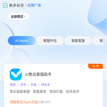
应用广场
全部类目

AI-Agent
客服外包
智能客服
智能
👍 本
周推荐
AI售后客服助手
淘宝 | 京东 | 抖音 | 拼多多
售后智能客服 · 智能建单 · 物流拦截 · 回评追评
领取售后Agent方案
已售1699+