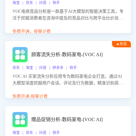
淘宝 | 京东 | 抖音 | 快手
VOC电商竞品分析是一款基于AI大模型的智能决策工具，专
注于挖掘消费者在咨询中提及的竞品对比与跨平台比价信
息。该应用能够精准识别被频繁对比的竞品品牌、咨询量、
商品信息，进行多维度交叉对比，并分析消费者的比价行
免费开通，按量计费
为。通过提供数据驱动的竞品洞察与差异化策略建议，帮助
🔥热卖
企业优化营销话术、突出产品与服务优势，有效提升咨询转
化率，避免陷入单纯价格竞争，实现精准扬长避短。
顾客流失分析-数码家电-[VOC AI]
京东 | 淘宝 | 抖音 | 拼多多 | 快手
VOC AI 买家流失分析应用专为数码家电企业打造，通过AI
大模型深度挖掘用户会话、评论及行为数据，精准识别高流
失风险客户，并定位流失原因：包括产品质量缺陷、售后响
应延迟、竞品价格冲击等。系统自动输出可落地的挽回策
免费开通,按量计费
略，迅速同步到店铺运营团队。
赠品促销分析-数码家电-[VOC AI]
淘宝 | 京东 | 抖音 | 快手