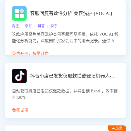
客服回复有效性分析-美容洗护-[VOCAI]
淘宝 | 京东 | 抖音 | 快手
这款应用聚焦美容洗护类目客服回复场景，依托 VOC AI 智
能化分析能力，深度剖析买家会话中的聊天记录。通过 AI
大模型精准定位客服在不同场景的理解与回应难点，评判解
答的有效性与完整性，输出针对性改进策略，助力商家快速
免费开通，按量计费
优化快捷话术，提升客服接待响应率与服务质量。
抖音小店已发货仅退款拦截登记机器人-八爪鱼
自动获取抖店已发货仅退款数据，并导出到 Excel ，效率提
升120%
免费试用
🔥热卖