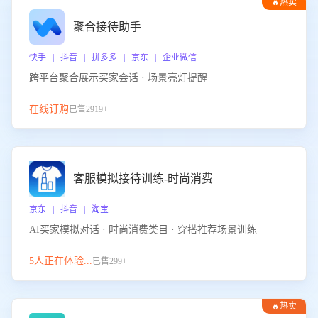
🔥热卖
聚合接待助手
快手 | 抖音 | 拼多多 | 京东 | 企业微信
跨平台聚合展示买家会话 · 场景亮灯提醒
在线订购
已售2919+
客服模拟接待训练-时尚消费
京东 | 抖音 | 淘宝
AI买家模拟对话 · 时尚消费类目 · 穿搭推荐场景训练
5人正在体验...
已售299+
🔥热卖