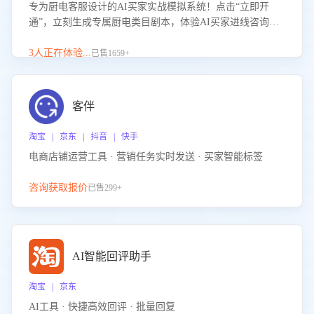
专为厨电客服设计的AI买家实战模拟系统！点击“立即开
通”，立刻生成专属厨电类目剧本，体验AI买家进线咨询真
实场景训练，快速掌握针对家用厨电商品的“功能咨询”等真
实场景应对技巧！
3人正在体验...
已售1659+
客伴
淘宝 | 京东 | 抖音 | 快手
电商店铺运营工具 · 营销任务实时发送 · 买家智能标签
咨询获取报价
已售299+
AI智能回评助手
淘宝 | 京东
AI工具 · 快捷高效回评 · 批量回复