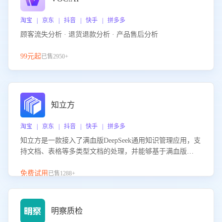
淘宝 | 京东 | 抖音 | 快手 | 拼多多
顾客流失分析 · 退货退款分析 · 产品售后分析
99元起
已售2950+
知立方
淘宝 | 京东 | 抖音 | 快手 | 拼多多
知立方是一款接入了满血版DeepSeek通用知识管理应用，支
持文档、表格等多类型文档的处理，并能够基于满血版
DeepSeek做知识应答。它能够为多种应用场景提供强大的知
识支持，帮助用户高效管理和利用知识资源。通过该产品，
免费试用
已售1288+
用户可以轻松实现文档的上传、分类、检索，提升知识管理
的智能化水平。
明察质检