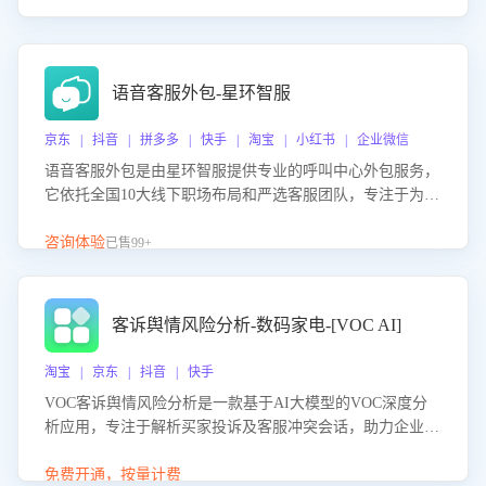
语音客服外包-星环智服
京东 | 抖音 | 拼多多 | 快手 | 淘宝 | 小红书 | 企业微信
语音客服外包是由星环智服提供专业的呼叫中心外包服务，
它依托全国10大线下职场布局和严选客服团队，专注于为企
业提供高效的语音呼叫解决方案。这项服务旨在通过专业的
客服团队和智能工具提升语音客服服务效率和质量，帮助企
咨询体验
已售99+
业实现降本增效。
客诉舆情风险分析-数码家电-[VOC AI]
淘宝 | 京东 | 抖音 | 快手
VOC客诉舆情风险分析是一款基于AI大模型的VOC深度分
析应用，专注于解析买家投诉及客服冲突会话，助力企业精
准防控舆情风险。该产品通过智能定位高风险会话、精准判
别客户情绪、归因争议根源，并客观评估客服应对合理性与
免费开通，按量计费