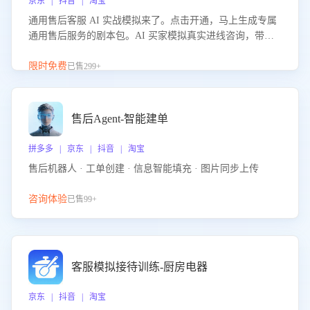
京东 | 抖音 | 淘宝
通用售后客服 AI 实战模拟来了。点击开通，马上生成专属
通用售后服务的剧本包。AI 买家模拟真实进线咨询，带您
的客服团队进行沉浸式训练，快速吃透功能咨询等售后场景
的应对要点，轻松提升服务能力。
限时免费
已售299+
售后Agent-智能建单
拼多多 | 京东 | 抖音 | 淘宝
售后机器人 · 工单创建 · 信息智能填充 · 图片同步上传
咨询体验
已售99+
客服模拟接待训练-厨房电器
京东 | 抖音 | 淘宝