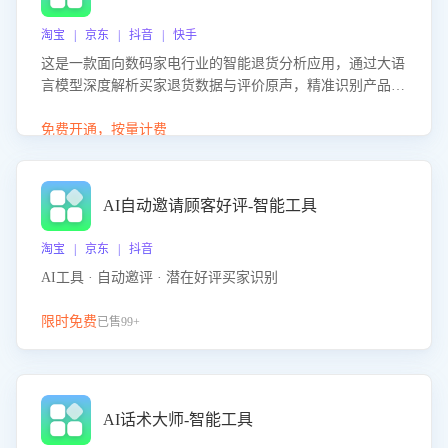
淘宝 | 京东 | 抖音 | 快手
这是一款面向数码家电行业的智能退货分析应用，通过大语
言模型深度解析买家退货数据与评价原声，精准识别产品质
量、描述不符、物流破损等核心退货原因，并输出可落地的
改进建议，通过挖掘用户痛点驱动产品迭代，从根本上降低
免费开通，按量计费
退货率，进而降低因技术差异或服务疏漏导致的退款率。
AI自动邀请顾客好评-智能工具
淘宝 | 京东 | 抖音
AI工具 · 自动邀评 · 潜在好评买家识别
限时免费
已售99+
AI话术大师-智能工具