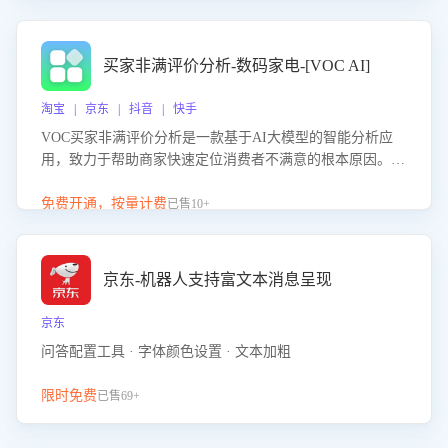
成效。系统可自动生成针对性改进策略，包括沟通话术优
化、流程规范及部门协同建议，从而提升客服团队舆情应对
能力，阻断差评扩散，维护品牌声誉，实现客户满意度的持
买家非满评价分析-数码家电-[VOC AI]
续提升。
淘宝 | 京东 | 抖音 | 快手
VOC买家非满评价分析是一款基于AI大模型的智能分析应
用，致力于帮助商家快速定位消费者不满意的根本原因。该
产品可自动识别非满评价中的关键问题，区别问题是否属于
客服原因或其它部门原因，明确责任归属，提供可落地的改
免费开通，按量计费
已售10+
进建议与策略方向。通过深入挖掘会话内容，商家可针对性
优化服务流程、提升客服质量，并协同相关部门推进体验整
改，有效提升客户满意度和店铺整体服务质量。
京东-机器人支持富文本消息呈现
京东
问答配置工具 · 字体颜色设置 · 文本加粗
限时免费
已售69+