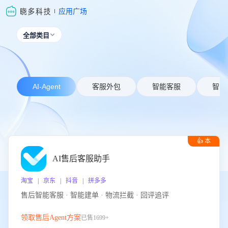
应用广场
全部类目

AI-Agent
客服外包
智能客服
智能
👍 本
周推荐
AI售后客服助手
淘宝 | 京东 | 抖音 | 拼多多
售后智能客服 · 智能建单 · 物流拦截 · 回评追评
领取售后Agent方案
已售1699+