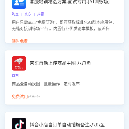
客服培训精选方案-面试专用-[AI训练场]
淘宝 | 京东 | 抖音
用户只需点击“免费订购”，即可获取标准化AI剧本应用包，
无缝对接训练场平台 。内置行业优质剧本模板，覆盖售前
咨询、售后处理等全场景，消除复杂部署流程，节省90%的
初始化时间，助力企业快速启动智能客服训练
限时免费
京东自动上传商品主图-八爪鱼
京东
商品全自动换图 · 批量操作 · 定时发布
免费试用
已售46+
抖音小店自订单自动插旗备注-八爪鱼