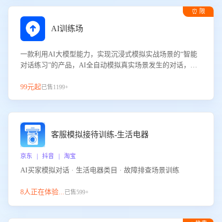
⏰ 限
时试用
AI训练场
一款利用AI大模型能力，实现沉浸式模拟实战场景的“智能
对话练习”的产品，AI全自动模拟真实场景发生的对话，企
业可以帮助员工提升客服接待技巧，持续提升客服团队的销
服能力。
99元起
已售1199+
客服模拟接待训练-生活电器
京东 | 抖音 | 淘宝
AI买家模拟对话 · 生活电器类目 · 故障排查场景训练
8人正在体验...
已售599+