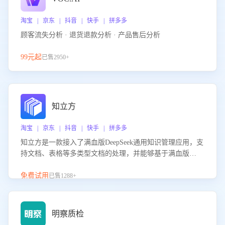
淘宝 | 京东 | 抖音 | 快手 | 拼多多
顾客流失分析 · 退货退款分析 · 产品售后分析
99元起
已售2950+
知立方
淘宝 | 京东 | 抖音 | 快手 | 拼多多
知立方是一款接入了满血版DeepSeek通用知识管理应用，支
持文档、表格等多类型文档的处理，并能够基于满血版
DeepSeek做知识应答。它能够为多种应用场景提供强大的知
识支持，帮助用户高效管理和利用知识资源。通过该产品，
免费试用
已售1288+
用户可以轻松实现文档的上传、分类、检索，提升知识管理
的智能化水平。
明察质检