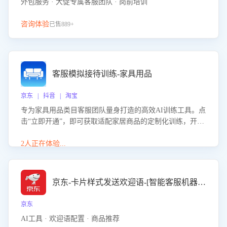
外包服务 · 大促专属客服团队 · 岗前培训
咨询体验
已售889+
客服模拟接待训练-家具用品
京东 | 抖音 | 淘宝
专为家具用品类目客服团队量身打造的高效AI训练工具。点
击“立即开通”，即可获取适配家居商品的定制化训练，开启
模拟真实客户对话的演练。针对性提升客服在家具用品功
能、尺寸参数咨询等高频场景下的专业应对能力。
2人正在体验...
京东-卡片样式发送欢迎语-[智能客服机器人]
京东
AI工具 · 欢迎语配置 · 商品推荐