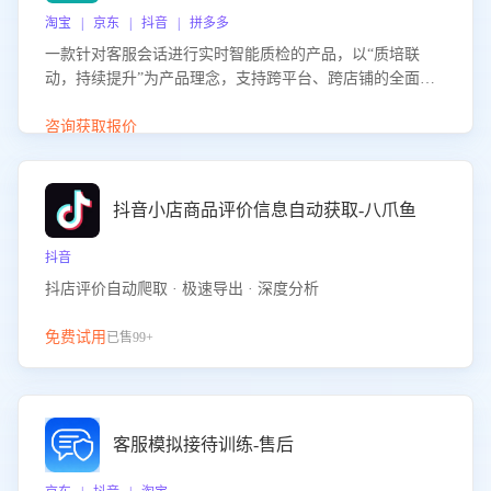
淘宝 | 京东 | 抖音 | 拼多多
一款针对客服会话进行实时智能质检的产品，以“质培联
动，持续提升”为产品理念，支持跨平台、跨店铺的全面、
实时、智能化质检，并根据质检结果形成质培联动，持续提
升客服团队的销服能力。
咨询获取报价
抖音小店商品评价信息自动获取-八爪鱼
抖音
抖店评价自动爬取 · 极速导出 · 深度分析
免费试用
已售99+
客服模拟接待训练-售后