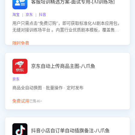
客服培训精选方案-面试专用-[AI训练场]
淘宝 | 京东 | 抖音
用户只需点击“免费订购”，即可获取标准化AI剧本应用包，
无缝对接训练场平台 。内置行业优质剧本模板，覆盖售前
咨询、售后处理等全场景，消除复杂部署流程，节省90%的
初始化时间，助力企业快速启动智能客服训练
限时免费
京东自动上传商品主图-八爪鱼
京东
商品全自动换图 · 批量操作 · 定时发布
免费试用
已售46+
抖音小店自订单自动插旗备注-八爪鱼