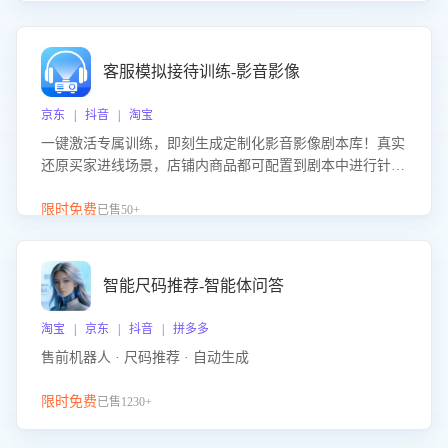
客服模拟接待训练-影音影像
京东 | 抖音 | 淘宝
一键激活专属训练，即刻生成定制化影音影像剧本库！真实
还原买家进线场景，店铺内商品都可配置到剧本中进行针对
性训练，加强商品知识解答能力，提升客服售前转化率。点
击 “立即开通”，快速获取影音影像类目剧本，一键开启客服
限时免费
已售50+
培训。
智能尺码推荐-智能体问答
淘宝 | 京东 | 抖音 | 拼多多
售前机器人 · 尺码推荐 · 自动生成
限时免费
已售1230+