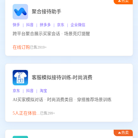
🔥热卖
聚合接待助手
快手 | 抖音 | 拼多多 | 京东 | 企业微信
跨平台聚合展示买家会话 · 场景亮灯提醒
在线订购
已售2919+
客服模拟接待训练-时尚消费
京东 | 抖音 | 淘宝
AI买家模拟对话 · 时尚消费类目 · 穿搭推荐场景训练
5人正在体验...
已售299+
🔥热卖