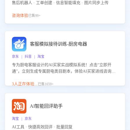
售后机器人 · 工单创建 · 信息智能填充 · 图片同步上传
咨询体验
已售99+
客服模拟接待训练-厨房电器
京东 | 抖音 | 淘宝
专为厨电客服设计的AI买家实战模拟系统！点击“立即开
通”，立刻生成专属厨电类目剧本，体验AI买家进线咨询真
实场景训练，快速掌握针对家用厨电商品的“功能咨询”等真
实场景应对技巧！
3人正在体验...
已售1659+
AI智能回评助手
淘宝 | 京东
AI工具 · 快捷高效回评 · 批量回复