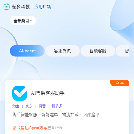
应用广场
全部类目

AI-Agent
客服外包
智能客服
智能
👍 本
周推荐
AI售后客服助手
淘宝 | 京东 | 抖音 | 拼多多
售后智能客服 · 智能建单 · 物流拦截 · 回评追评
领取售后Agent方案
已售1699+