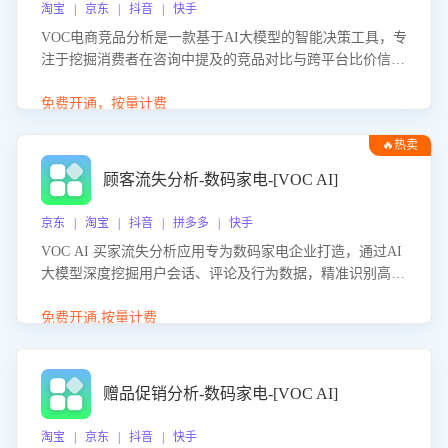
淘宝 | 京东 | 抖音 | 快手
VOC电商竞品分析是一款基于AI大模型的智能决策工具，专
注于挖掘消费者在咨询中提及的竞品对比与跨平台比价信
息。该应用能够精准识别被频繁对比的竞品品牌、咨询量、
商品信息，进行多维度交叉对比，并分析消费者的比价行
免费开通，按量计费
为。通过提供数据驱动的竞品洞察与差异化策略建议，帮助
🔥热卖
企业优化营销话术、突出产品与服务优势，有效提升咨询转
化率，避免陷入单纯价格竞争，实现精准扬长避短。
顾客流失分析-数码家电-[VOC AI]
京东 | 淘宝 | 抖音 | 拼多多 | 快手
VOC AI 买家流失分析应用专为数码家电企业打造，通过AI
大模型深度挖掘用户会话、评论及行为数据，精准识别高流
失风险客户，并定位流失原因：包括产品质量缺陷、售后响
应延迟、竞品价格冲击等。系统自动输出可落地的挽回策
免费开通,按量计费
略，迅速同步到店铺运营团队。
赠品促销分析-数码家电-[VOC AI]
淘宝 | 京东 | 抖音 | 快手