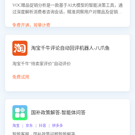
VOC赠品促销分析是一款基于AI大模型的智能决策工具，通
过深度解析消费者咨询会话，精准洞察用户对赠品及促销政
策的真实偏好与需求。该应用可识别高吸引力赠品和热门促
销诉求，帮助企业制定个性化赠品组合策略，优化资源投放
免费开通，按量计费
并淘汰低效赠品，在提升成交转化率的同时有效控制成本，
实现促销效果最大化。
淘宝千牛评论自动回评机器人-八爪鱼
淘宝千牛“待卖家评价”自动评价
免费试用
国补政策解答-智能体问答
淘宝 | 京东 | 抖音 | 拼多多
智能客服 · 国补政策问题智能解答