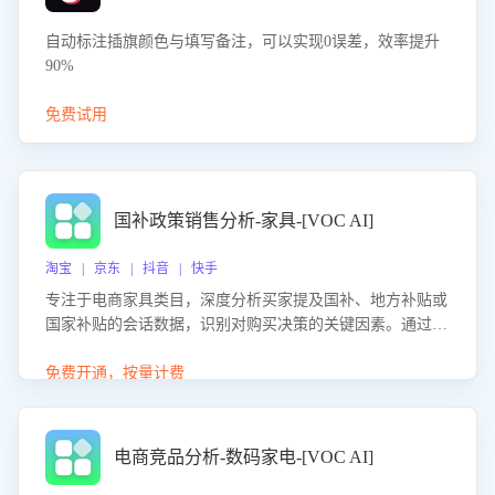
自动标注插旗颜色与填写备注，可以实现0误差，效率提升
90%
免费试用
国补政策销售分析-家具-[VOC AI]
淘宝 | 京东 | 抖音 | 快手
专注于电商家具类目，深度分析买家提及国补、地方补贴或
国家补贴的会话数据，识别对购买决策的关键因素。通过AI
大模型评估客服在政策宣传、回应及互动中的表现，生成优
化策略，助力商家利用国补政策提升GMV。
免费开通，按量计费
电商竞品分析-数码家电-[VOC AI]