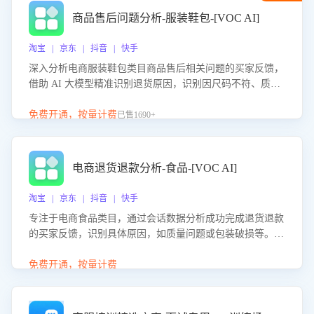
商品售后问题分析-服装鞋包-[VOC AI]
淘宝 | 京东 | 抖音 | 快手
深入分析电商服装鞋包类目商品售后相关问题的买家反馈，
借助 AI 大模型精准识别退货原因，识别因尺码不符、质量
问题等导致的退货原因，给出全方位优化产品与服务的建
议，助力商家优化产品或服务，实现销售额的显著提升。
免费开通，按量计费
已售1690+
电商退货退款分析-食品-[VOC AI]
淘宝 | 京东 | 抖音 | 快手
专注于电商食品类目，通过会话数据分析成功完成退货退款
的买家反馈，识别具体原因，如质量问题或包装破损等。结
合AI大模型，自动评估客服挽回效果，输出优化策略，助力
商家降低退款率，提升售后效率。
免费开通，按量计费