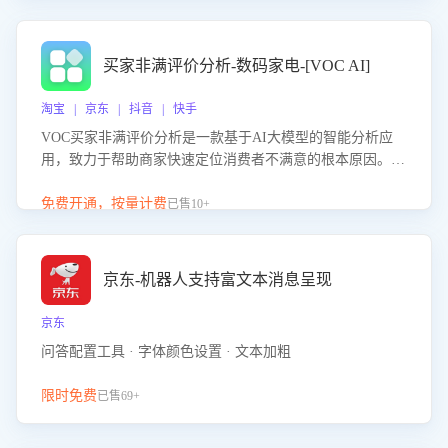
成效。系统可自动生成针对性改进策略，包括沟通话术优
化、流程规范及部门协同建议，从而提升客服团队舆情应对
能力，阻断差评扩散，维护品牌声誉，实现客户满意度的持
买家非满评价分析-数码家电-[VOC AI]
续提升。
淘宝 | 京东 | 抖音 | 快手
VOC买家非满评价分析是一款基于AI大模型的智能分析应
用，致力于帮助商家快速定位消费者不满意的根本原因。该
产品可自动识别非满评价中的关键问题，区别问题是否属于
客服原因或其它部门原因，明确责任归属，提供可落地的改
免费开通，按量计费
已售10+
进建议与策略方向。通过深入挖掘会话内容，商家可针对性
优化服务流程、提升客服质量，并协同相关部门推进体验整
改，有效提升客户满意度和店铺整体服务质量。
京东-机器人支持富文本消息呈现
京东
问答配置工具 · 字体颜色设置 · 文本加粗
限时免费
已售69+