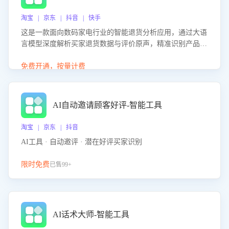
淘宝 | 京东 | 抖音 | 快手
这是一款面向数码家电行业的智能退货分析应用，通过大语
言模型深度解析买家退货数据与评价原声，精准识别产品质
量、描述不符、物流破损等核心退货原因，并输出可落地的
改进建议，通过挖掘用户痛点驱动产品迭代，从根本上降低
免费开通，按量计费
退货率，进而降低因技术差异或服务疏漏导致的退款率。
AI自动邀请顾客好评-智能工具
淘宝 | 京东 | 抖音
AI工具 · 自动邀评 · 潜在好评买家识别
限时免费
已售99+
AI话术大师-智能工具