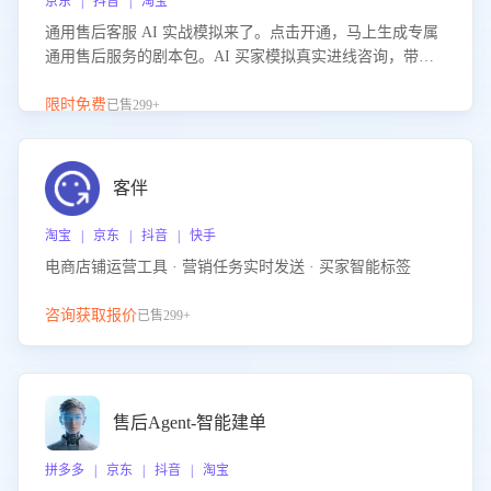
京东 | 抖音 | 淘宝
通用售后客服 AI 实战模拟来了。点击开通，马上生成专属
通用售后服务的剧本包。AI 买家模拟真实进线咨询，带您
的客服团队进行沉浸式训练，快速吃透功能咨询等售后场景
的应对要点，轻松提升服务能力。
限时免费
已售299+
客伴
淘宝 | 京东 | 抖音 | 快手
电商店铺运营工具 · 营销任务实时发送 · 买家智能标签
咨询获取报价
已售299+
售后Agent-智能建单
拼多多 | 京东 | 抖音 | 淘宝