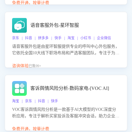
购买意向，深度洞察决策动因。同时全面评估客服团队政策
免费开通，按量计费
解读准确性与响应效率，定位服务薄弱环节，为企业提供数
据驱动的策略优化建议与培训支持，助力提升政策响应速
度、客服转化能力及销售业绩。
语音客服外包-星环智服
京东 | 抖音 | 拼多多 | 快手 | 淘宝 | 小红书 | 企业微信
语音客服外包是由星环智服提供专业的呼叫中心外包服务，
它依托全国10大线下职场布局和严选客服团队，专注于为企
业提供高效的语音呼叫解决方案。这项服务旨在通过专业的
客服团队和智能工具提升语音客服服务效率和质量，帮助企
咨询体验
已售99+
业实现降本增效。
客诉舆情风险分析-数码家电-[VOC AI]
淘宝 | 京东 | 抖音 | 快手
VOC客诉舆情风险分析是一款基于AI大模型的VOC深度分
析应用，专注于解析买家投诉及客服冲突会话，助力企业精
准防控舆情风险。该产品通过智能定位高风险会话、精准判
别客户情绪、归因争议根源，并客观评估客服应对合理性与
免费开通，按量计费