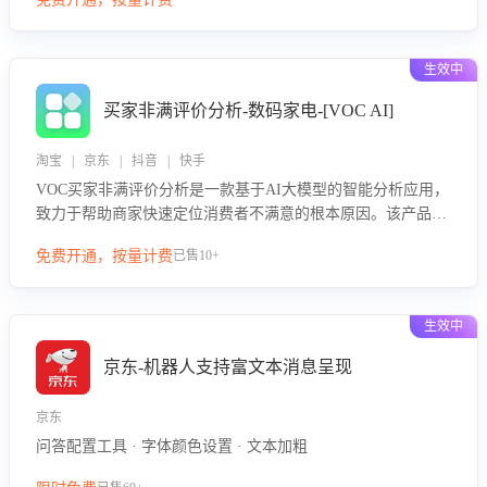
绪、归因争议根源，并客观评估客服应对合理性与成效。系统
可自动生成针对性改进策略，包括沟通话术优化、流程规范及
部门协同建议，从而提升客服团队舆情应对能力，阻断差评扩
生效中
散，维护品牌声誉，实现客户满意度的持续提升。
买家非满评价分析-数码家电-[VOC AI]
淘宝 | 京东 | 抖音 | 快手
VOC买家非满评价分析是一款基于AI大模型的智能分析应用，
致力于帮助商家快速定位消费者不满意的根本原因。该产品可
自动识别非满评价中的关键问题，区别问题是否属于客服原因
免费开通，按量计费
已售10+
或其它部门原因，明确责任归属，提供可落地的改进建议与策
略方向。通过深入挖掘会话内容，商家可针对性优化服务流
程、提升客服质量，并协同相关部门推进体验整改，有效提升
生效中
客户满意度和店铺整体服务质量。
京东-机器人支持富文本消息呈现
京东
问答配置工具 · 字体颜色设置 · 文本加粗