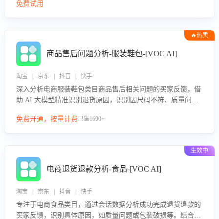
免费试用
🔥热卖
商品售后问题分析-服装鞋包-[VOC AI]
淘宝 | 京东 | 抖音 | 快手
深入分析电商服装鞋包类目商品售后相关问题的买家反馈，借
助 AI 大模型精准识别退货原因，识别因尺码不符、质量问题
等导致的退货原因，给出全方位优化产品与服务的建议，助力
免费开通，按量计费
已售1690+
商家优化产品或服务，实现销售额的显著提升。
生效中
电商退货退款分析-食品-[VOC AI]
淘宝 | 京东 | 抖音 | 快手
专注于电商食品类目，通过会话数据分析成功完成退货退款的
买家反馈，识别具体原因，如质量问题或包装破损等。结合AI