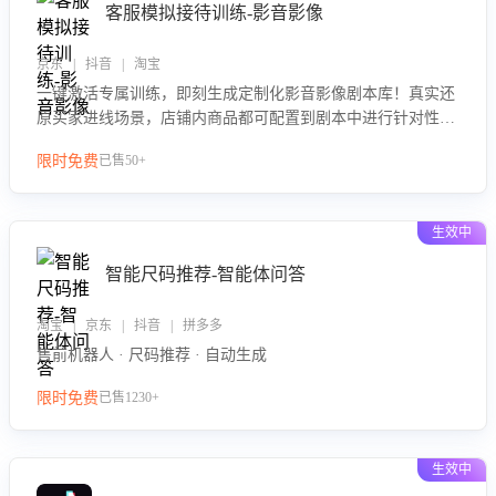
客服模拟接待训练-影音影像
京东 | 抖音 | 淘宝
一键激活专属训练，即刻生成定制化影音影像剧本库！真实还
原买家进线场景，店铺内商品都可配置到剧本中进行针对性训
练，加强商品知识解答能力，提升客服售前转化率。点击 “立
限时免费
已售50+
即开通”，快速获取影音影像类目剧本，一键开启客服培训。
生效中
智能尺码推荐-智能体问答
淘宝 | 京东 | 抖音 | 拼多多
售前机器人 · 尺码推荐 · 自动生成
限时免费
已售1230+
生效中