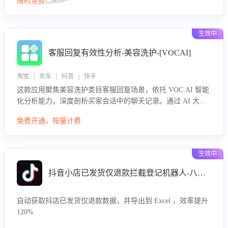
限时免费
已售69+
生效中
客服回复有效性分析-美容洗护-[VOCAI]
淘宝 | 京东 | 抖音 | 快手
这款应用聚焦美容洗护类目客服回复场景，依托 VOC AI 智能
化分析能力，深度剖析买家会话中的聊天记录。通过 AI 大模
型精准定位客服在不同场景的理解与回应难点，评判解答的有
免费开通，按量计费
效性与完整性，输出针对性改进策略，助力商家快速优化快捷
话术，提升客服接待响应率与服务质量。
生效中
抖音小店已发货仅退款拦截登记机器人-八爪鱼
自动获取抖店已发货仅退款数据，并导出到 Excel ，效率提升
120%