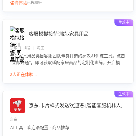
咨询体验
已售889+
生效中
客服模拟接待训练-家具用品
京东 | 抖音 | 淘宝
专为家具用品类目客服团队量身打造的高效AI训练工具。点击
“立即开通”，即可获取适配家居商品的定制化训练，开启模拟
真实客户对话的演练。针对性提升客服在家具用品功能、尺寸
2人正在体验...
参数咨询等高频场景下的专业应对能力。
生效中
京东-卡片样式发送欢迎语-[智能客服机器人]
京东
AI工具 · 欢迎语配置 · 商品推荐