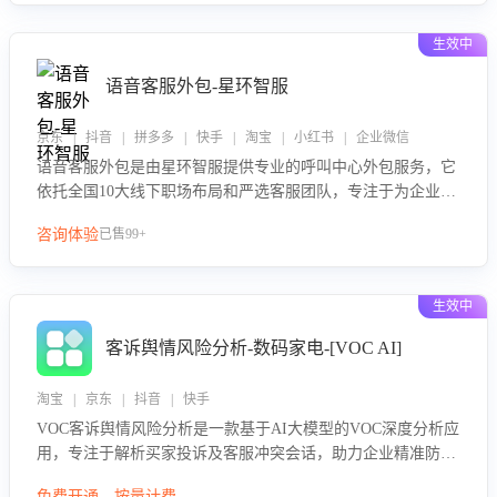
性与响应效率，定位服务薄弱环节，为企业提供数据驱动的策
略优化建议与培训支持，助力提升政策响应速度、客服转化能
生效中
力及销售业绩。
语音客服外包-星环智服
京东 | 抖音 | 拼多多 | 快手 | 淘宝 | 小红书 | 企业微信
语音客服外包是由星环智服提供专业的呼叫中心外包服务，它
依托全国10大线下职场布局和严选客服团队，专注于为企业提
供高效的语音呼叫解决方案。这项服务旨在通过专业的客服团
咨询体验
已售99+
队和智能工具提升语音客服服务效率和质量，帮助企业实现降
本增效。
生效中
客诉舆情风险分析-数码家电-[VOC AI]
淘宝 | 京东 | 抖音 | 快手
VOC客诉舆情风险分析是一款基于AI大模型的VOC深度分析应
用，专注于解析买家投诉及客服冲突会话，助力企业精准防控
舆情风险。该产品通过智能定位高风险会话、精准判别客户情
免费开通，按量计费