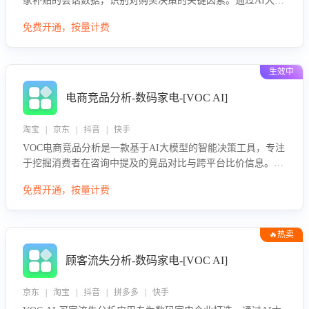
家补贴的会话数据，识别对购买决策的关键因素。通过AI大模
型评估客服在政策宣传、回应及互动中的表现，生成优化策
免费开通，按量计费
略，助力商家利用国补政策提升GMV。
生效中
电商竞品分析-数码家电-[VOC AI]
淘宝 | 京东 | 抖音 | 快手
VOC电商竞品分析是一款基于AI大模型的智能决策工具，专注
于挖掘消费者在咨询中提及的竞品对比与跨平台比价信息。该
应用能够精准识别被频繁对比的竞品品牌、咨询量、商品信
免费开通，按量计费
息，进行多维度交叉对比，并分析消费者的比价行为。通过提
供数据驱动的竞品洞察与差异化策略建议，帮助企业优化营销
话术、突出产品与服务优势，有效提升咨询转化率，避免陷入
🔥热卖
单纯价格竞争，实现精准扬长避短。
顾客流失分析-数码家电-[VOC AI]
京东 | 淘宝 | 抖音 | 拼多多 | 快手