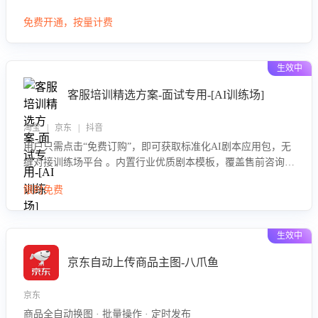
大模型，自动评估客服挽回效果，输出优化策略，助力商家降
免费开通，按量计费
低退款率，提升售后效率。
生效中
客服培训精选方案-面试专用-[AI训练场]
淘宝 | 京东 | 抖音
用户只需点击“免费订购”，即可获取标准化AI剧本应用包，无
缝对接训练场平台 。内置行业优质剧本模板，覆盖售前咨询、
售后处理等全场景，消除复杂部署流程，节省90%的初始化时
限时免费
间，助力企业快速启动智能客服训练
生效中
京东自动上传商品主图-八爪鱼
京东
商品全自动换图 · 批量操作 · 定时发布