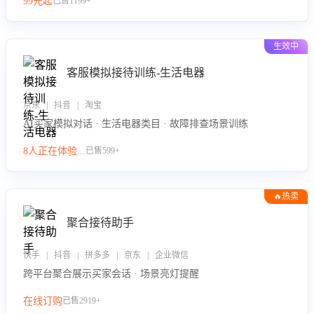
99元起
已售1199+
力。
生效中
客服模拟接待训练-生活电器
京东 | 抖音 | 淘宝
AI买家模拟对话 · 生活电器类目 · 故障排查场景训练
8人正在体验...
已售599+
🔥热卖
聚合接待助手
快手 | 抖音 | 拼多多 | 京东 | 企业微信
跨平台聚合展示买家会话 · 场景亮灯提醒
在线订购
已售2919+