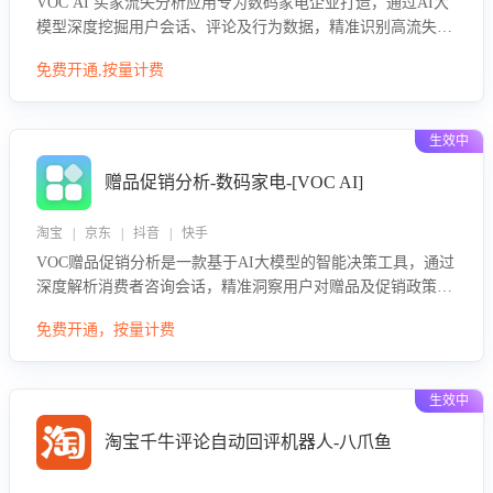
VOC AI 买家流失分析应用专为数码家电企业打造，通过AI大
模型深度挖掘用户会话、评论及行为数据，精准识别高流失风
险客户，并定位流失原因：包括产品质量缺陷、售后响应延
免费开通,按量计费
迟、竞品价格冲击等。系统自动输出可落地的挽回策略，迅速
同步到店铺运营团队。
生效中
赠品促销分析-数码家电-[VOC AI]
淘宝 | 京东 | 抖音 | 快手
VOC赠品促销分析是一款基于AI大模型的智能决策工具，通过
深度解析消费者咨询会话，精准洞察用户对赠品及促销政策的
真实偏好与需求。该应用可识别高吸引力赠品和热门促销诉
免费开通，按量计费
求，帮助企业制定个性化赠品组合策略，优化资源投放并淘汰
低效赠品，在提升成交转化率的同时有效控制成本，实现促销
效果最大化。
生效中
淘宝千牛评论自动回评机器人-八爪鱼