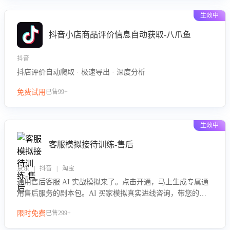
生效中
抖音小店商品评价信息自动获取-八爪鱼
抖音
抖店评价自动爬取 · 极速导出 · 深度分析
免费试用
已售99+
生效中
客服模拟接待训练-售后
京东 | 抖音 | 淘宝
通用售后客服 AI 实战模拟来了。点击开通，马上生成专属通
用售后服务的剧本包。AI 买家模拟真实进线咨询，带您的客
服团队进行沉浸式训练，快速吃透功能咨询等售后场景的应对
限时免费
已售299+
要点，轻松提升服务能力。