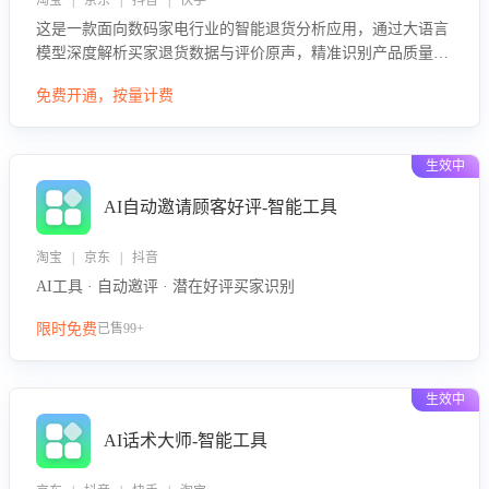
淘宝 | 京东 | 抖音 | 快手
这是一款面向数码家电行业的智能退货分析应用，通过大语言
模型深度解析买家退货数据与评价原声，精准识别产品质量、
描述不符、物流破损等核心退货原因，并输出可落地的改进建
免费开通，按量计费
议，通过挖掘用户痛点驱动产品迭代，从根本上降低退货率，
进而降低因技术差异或服务疏漏导致的退款率。
生效中
AI自动邀请顾客好评-智能工具
淘宝 | 京东 | 抖音
AI工具 · 自动邀评 · 潜在好评买家识别
限时免费
已售99+
生效中
AI话术大师-智能工具