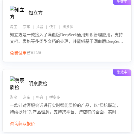
生效中
知立方
淘宝 | 京东 | 抖音 | 快手 | 拼多多
知立方是一款接入了满血版DeepSeek通用知识管理应用，支持
文档、表格等多类型文档的处理，并能够基于满血版DeepSeek
做知识应答。它能够为多种应用场景提供强大的知识支持，帮
免费试用
已售1288+
助用户高效管理和利用知识资源。通过该产品，用户可以轻松
实现文档的上传、分类、检索，提升知识管理的智能化水平。
生效中
明察质检
淘宝 | 京东 | 抖音 | 拼多多
一款针对客服会话进行实时智能质检的产品，以“质培联动，
持续提升”为产品理念，支持跨平台、跨店铺的全面、实时、
智能化质检，并根据质检结果形成质培联动，持续提升客服团
咨询获取报价
队的销服能力。