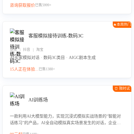
咨询获取报价
已售5999+
🔥本周热门
客服模拟接待训练-数码3C
京东 | 抖音 | 淘宝
AI买家模拟对话 · 数码3C类目 · AIGC剧本生成
15人正在体验...
已售1388+
⏰ 限时试
用
AI训练场
一款利用AI大模型能力，实现沉浸式模拟实战场景的“智能对
话练习”的产品，AI全自动模拟真实场景发生的对话，企业可
以帮助员工提升客服接待技巧，持续提升客服团队的销服能