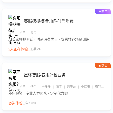
生效中
客服模拟接待训练-时尚消费
京东 | 抖音 | 淘宝
AI买家模拟对话 · 时尚消费类目 · 穿搭推荐场景训练
5人正在体验...
已售299+
🔥热卖
星环智服-客服外包业务
京东 | 抖音 | 快手 | 拼多多 | 淘宝 | 跨平台 | 小红书 | 得物 | 企业微信
外包服务 · 专业人力团队 · 定制化方案
咨询体验
已售2399+