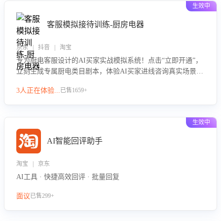
生效中
客服模拟接待训练-厨房电器
京东 | 抖音 | 淘宝
专为厨电客服设计的AI买家实战模拟系统！点击“立即开通”，
立刻生成专属厨电类目剧本，体验AI买家进线咨询真实场景训
练，快速掌握针对家用厨电商品的“功能咨询”等真实场景应对
3人正在体验...
已售1659+
技巧！
生效中
AI智能回评助手
淘宝 | 京东
AI工具 · 快捷高效回评 · 批量回复
面议
已售299+