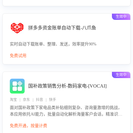
生效中
拼多多资金账单自动下载-八爪鱼
实时自动下载账单、整理、发送，效率提升90%
免费试用
生效中
国补政策销售分析-数码家电-[VOCAI]
淘宝 | 京东 | 抖音 | 快手
面对国补政策下家电品类补贴细则复杂、咨询量激增的挑战，
本应用依托AI能力，批量自动化解析海量客户会话，精准识别
消费者对能以旧换新、补贴额度等政策的关注焦点与购买意
免费开通，按量计费
向，深度洞察决策动因。同时全面评估客服团队政策解读准确