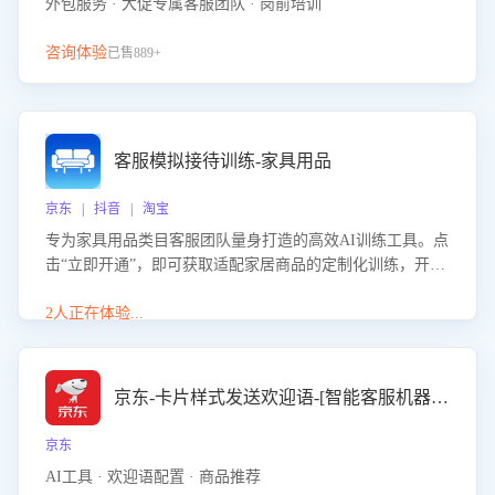
外包服务 · 大促专属客服团队 · 岗前培训
咨询体验
已售889+
客服模拟接待训练-家具用品
京东 | 抖音 | 淘宝
专为家具用品类目客服团队量身打造的高效AI训练工具。点
击“立即开通”，即可获取适配家居商品的定制化训练，开启
模拟真实客户对话的演练。针对性提升客服在家具用品功
能、尺寸参数咨询等高频场景下的专业应对能力。
2人正在体验...
京东-卡片样式发送欢迎语-[智能客服机器人]
京东
AI工具 · 欢迎语配置 · 商品推荐