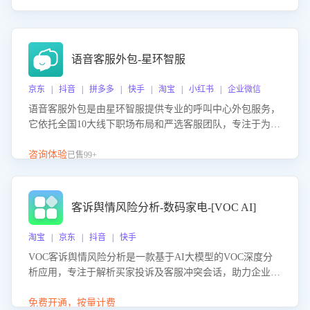
语音客服外包-星环智服
京东 | 抖音 | 拼多多 | 快手 | 淘宝 | 小红书 | 企业微信
语音客服外包是由星环智服提供专业的呼叫中心外包服务，
它依托全国10大线下职场布局和严选客服团队，专注于为企
业提供高效的语音呼叫解决方案。这项服务旨在通过专业的
客服团队和智能工具提升语音客服服务效率和质量，帮助企
咨询体验
已售99+
业实现降本增效。
客诉舆情风险分析-数码家电-[VOC AI]
淘宝 | 京东 | 抖音 | 快手
VOC客诉舆情风险分析是一款基于AI大模型的VOC深度分
析应用，专注于解析买家投诉及客服冲突会话，助力企业精
准防控舆情风险。该产品通过智能定位高风险会话、精准判
别客户情绪、归因争议根源，并客观评估客服应对合理性与
免费开通，按量计费