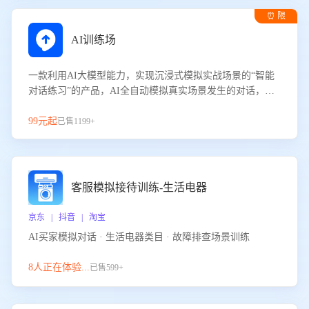
⏰ 限
时试用
AI训练场
一款利用AI大模型能力，实现沉浸式模拟实战场景的“智能
对话练习”的产品，AI全自动模拟真实场景发生的对话，企
业可以帮助员工提升客服接待技巧，持续提升客服团队的销
服能力。
99元起
已售1199+
客服模拟接待训练-生活电器
京东 | 抖音 | 淘宝
AI买家模拟对话 · 生活电器类目 · 故障排查场景训练
8人正在体验...
已售599+