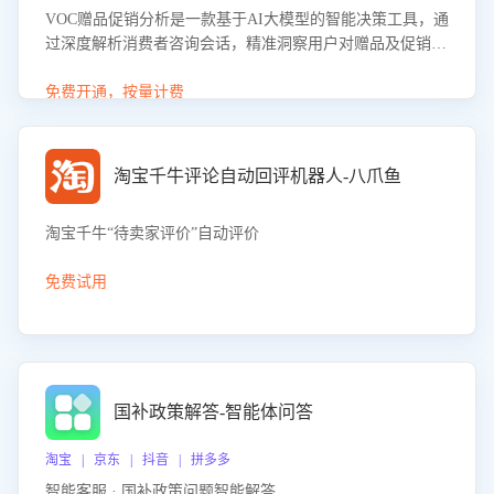
VOC赠品促销分析是一款基于AI大模型的智能决策工具，通
过深度解析消费者咨询会话，精准洞察用户对赠品及促销政
策的真实偏好与需求。该应用可识别高吸引力赠品和热门促
销诉求，帮助企业制定个性化赠品组合策略，优化资源投放
免费开通，按量计费
并淘汰低效赠品，在提升成交转化率的同时有效控制成本，
实现促销效果最大化。
淘宝千牛评论自动回评机器人-八爪鱼
淘宝千牛“待卖家评价”自动评价
免费试用
国补政策解答-智能体问答
淘宝 | 京东 | 抖音 | 拼多多
智能客服 · 国补政策问题智能解答