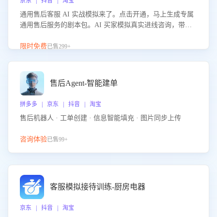
京东 | 抖音 | 淘宝
通用售后客服 AI 实战模拟来了。点击开通，马上生成专属
通用售后服务的剧本包。AI 买家模拟真实进线咨询，带您
的客服团队进行沉浸式训练，快速吃透功能咨询等售后场景
的应对要点，轻松提升服务能力。
限时免费
已售299+
售后Agent-智能建单
拼多多 | 京东 | 抖音 | 淘宝
售后机器人 · 工单创建 · 信息智能填充 · 图片同步上传
咨询体验
已售99+
客服模拟接待训练-厨房电器
京东 | 抖音 | 淘宝