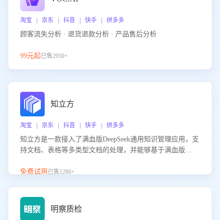
淘宝 | 京东 | 抖音 | 快手 | 拼多多
顾客流失分析 · 退货退款分析 · 产品售后分析
99元起
已售2950+
知立方
淘宝 | 京东 | 抖音 | 快手 | 拼多多
知立方是一款接入了满血版DeepSeek通用知识管理应用，支
持文档、表格等多类型文档的处理，并能够基于满血版
DeepSeek做知识应答。它能够为多种应用场景提供强大的知
识支持，帮助用户高效管理和利用知识资源。通过该产品，
免费试用
已售1288+
用户可以轻松实现文档的上传、分类、检索，提升知识管理
的智能化水平。
明察质检