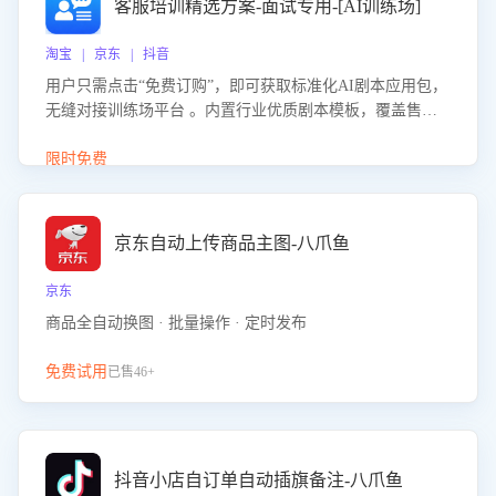
客服培训精选方案-面试专用-[AI训练场]
淘宝 | 京东 | 抖音
用户只需点击“免费订购”，即可获取标准化AI剧本应用包，
无缝对接训练场平台 。内置行业优质剧本模板，覆盖售前
咨询、售后处理等全场景，消除复杂部署流程，节省90%的
初始化时间，助力企业快速启动智能客服训练
限时免费
京东自动上传商品主图-八爪鱼
京东
商品全自动换图 · 批量操作 · 定时发布
免费试用
已售46+
抖音小店自订单自动插旗备注-八爪鱼