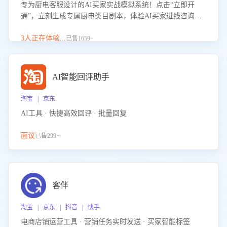
专为厨电客服设计的AI买家实战模拟系统！点击“立即开
通”，立刻生成专属厨电类目剧本，体验AI买家进线咨询真
实场景训练，快速掌握针对家用厨电商品的“功能咨询”等真
实场景应对技巧！
3人正在体验...
已售1659+
AI智能回评助手
淘宝 | 京东
AI工具 · 快捷高效回评 · 批量回复
面议
已售299+
客伴
淘宝 | 京东 | 抖音 | 快手
电商店铺运营工具 · 营销任务实时发送 · 买家智能标签