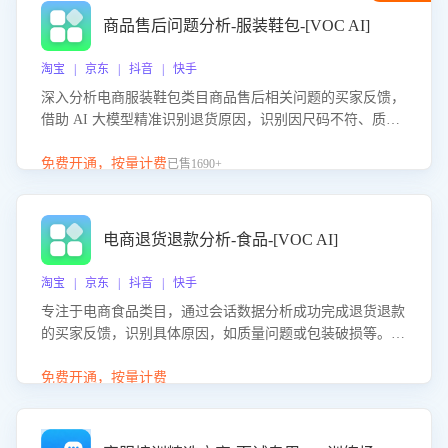
商品售后问题分析-服装鞋包-[VOC AI]
淘宝 | 京东 | 抖音 | 快手
深入分析电商服装鞋包类目商品售后相关问题的买家反馈，
借助 AI 大模型精准识别退货原因，识别因尺码不符、质量
问题等导致的退货原因，给出全方位优化产品与服务的建
议，助力商家优化产品或服务，实现销售额的显著提升。
免费开通，按量计费
已售1690+
电商退货退款分析-食品-[VOC AI]
淘宝 | 京东 | 抖音 | 快手
专注于电商食品类目，通过会话数据分析成功完成退货退款
的买家反馈，识别具体原因，如质量问题或包装破损等。结
合AI大模型，自动评估客服挽回效果，输出优化策略，助力
商家降低退款率，提升售后效率。
免费开通，按量计费