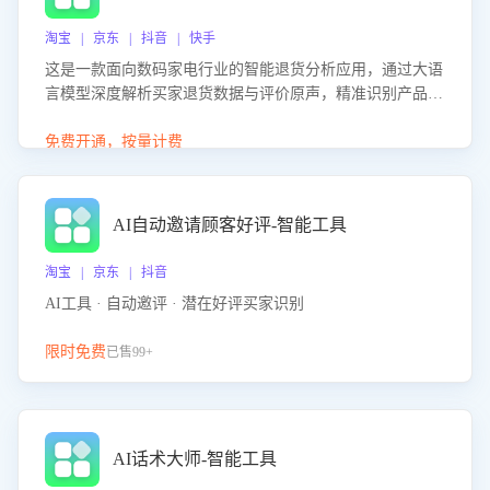
淘宝 | 京东 | 抖音 | 快手
这是一款面向数码家电行业的智能退货分析应用，通过大语
言模型深度解析买家退货数据与评价原声，精准识别产品质
量、描述不符、物流破损等核心退货原因，并输出可落地的
改进建议，通过挖掘用户痛点驱动产品迭代，从根本上降低
免费开通，按量计费
退货率，进而降低因技术差异或服务疏漏导致的退款率。
AI自动邀请顾客好评-智能工具
淘宝 | 京东 | 抖音
AI工具 · 自动邀评 · 潜在好评买家识别
限时免费
已售99+
AI话术大师-智能工具