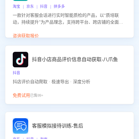
淘宝 | 京东 | 抖音 | 拼多多
一款针对客服会话进行实时智能质检的产品，以“质培联
动，持续提升”为产品理念，支持跨平台、跨店铺的全面、
实时、智能化质检，并根据质检结果形成质培联动，持续提
升客服团队的销服能力。
咨询获取报价
抖音小店商品评价信息自动获取-八爪鱼
抖音
抖店评价自动爬取 · 极速导出 · 深度分析
免费试用
已售99+
客服模拟接待训练-售后