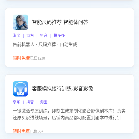
智能尺码推荐-智能体问答
淘宝 | 京东 | 抖音 | 拼多多
售前机器人 · 尺码推荐 · 自动生成
限时免费
已售1230+
客服模拟接待训练-影音影像
京东 | 抖音 | 淘宝
一键激活专属训练，即刻生成定制化影音影像剧本库！真实
还原买家进线场景，店铺内商品都可配置到剧本中进行针对
性训练，加强商品知识解答能力，提升客服售前转化率。点
击 “立即开通”，快速获取影音影像类目剧本，一键开启客服
限时免费
已售50+
培训。