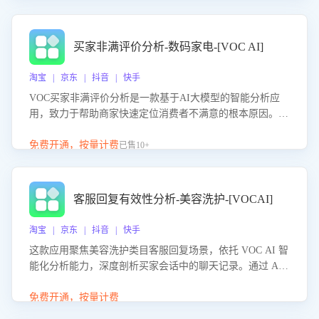
成效。系统可自动生成针对性改进策略，包括沟通话术优
化、流程规范及部门协同建议，从而提升客服团队舆情应对
能力，阻断差评扩散，维护品牌声誉，实现客户满意度的持
买家非满评价分析-数码家电-[VOC AI]
续提升。
淘宝 | 京东 | 抖音 | 快手
VOC买家非满评价分析是一款基于AI大模型的智能分析应
用，致力于帮助商家快速定位消费者不满意的根本原因。该
产品可自动识别非满评价中的关键问题，区别问题是否属于
客服原因或其它部门原因，明确责任归属，提供可落地的改
免费开通，按量计费
已售10+
进建议与策略方向。通过深入挖掘会话内容，商家可针对性
优化服务流程、提升客服质量，并协同相关部门推进体验整
改，有效提升客户满意度和店铺整体服务质量。
客服回复有效性分析-美容洗护-[VOCAI]
淘宝 | 京东 | 抖音 | 快手
这款应用聚焦美容洗护类目客服回复场景，依托 VOC AI 智
能化分析能力，深度剖析买家会话中的聊天记录。通过 AI
大模型精准定位客服在不同场景的理解与回应难点，评判解
答的有效性与完整性，输出针对性改进策略，助力商家快速
免费开通，按量计费
优化快捷话术，提升客服接待响应率与服务质量。