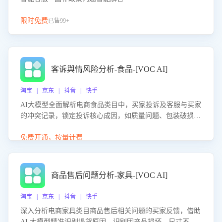
限时免费
已售99+
客诉舆情风险分析-食品-[VOC AI]
淘宝 | 京东 | 抖音 | 快手
AI大模型全面解析电商食品类目中，买家投诉及客服与买家
的冲突记录，锁定投诉核心成因，如质量问题、包装破损
等。同时，评估客服处理效果，生成优化策略，助力商家前
置差评防控，提升客户满意度。
免费开通，按量计费
商品售后问题分析-家具-[VOC AI]
淘宝 | 京东 | 抖音 | 快手
深入分析电商家具类目商品售后相关问题的买家反馈，借助
AI 大模型精准识别退货原因，识别因产品损坏、尺寸不符