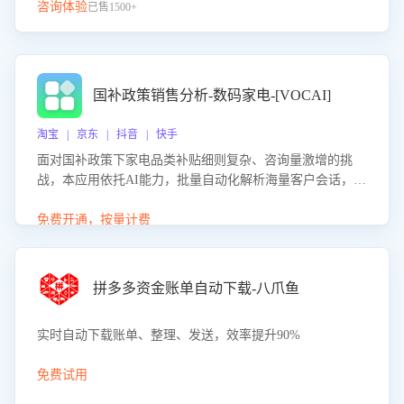
咨询体验
已售1500+
国补政策销售分析-数码家电-[VOCAI]
淘宝 | 京东 | 抖音 | 快手
面对国补政策下家电品类补贴细则复杂、咨询量激增的挑
战，本应用依托AI能力，批量自动化解析海量客户会话，精
准识别消费者对能以旧换新、补贴额度等政策的关注焦点与
购买意向，深度洞察决策动因。同时全面评估客服团队政策
免费开通，按量计费
解读准确性与响应效率，定位服务薄弱环节，为企业提供数
据驱动的策略优化建议与培训支持，助力提升政策响应速
度、客服转化能力及销售业绩。
拼多多资金账单自动下载-八爪鱼
实时自动下载账单、整理、发送，效率提升90%
免费试用