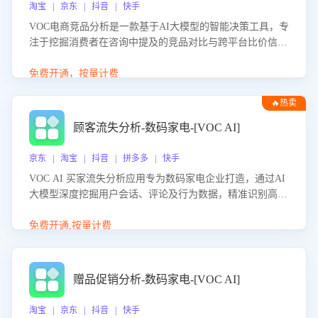
淘宝 | 京东 | 抖音 | 快手
VOC电商竞品分析是一款基于AI大模型的智能决策工具，专
注于挖掘消费者在咨询中提及的竞品对比与跨平台比价信
息。该应用能够精准识别被频繁对比的竞品品牌、咨询量、
商品信息，进行多维度交叉对比，并分析消费者的比价行
免费开通，按量计费
为。通过提供数据驱动的竞品洞察与差异化策略建议，帮助
🔥热卖
企业优化营销话术、突出产品与服务优势，有效提升咨询转
化率，避免陷入单纯价格竞争，实现精准扬长避短。
顾客流失分析-数码家电-[VOC AI]
京东 | 淘宝 | 抖音 | 拼多多 | 快手
VOC AI 买家流失分析应用专为数码家电企业打造，通过AI
大模型深度挖掘用户会话、评论及行为数据，精准识别高流
失风险客户，并定位流失原因：包括产品质量缺陷、售后响
应延迟、竞品价格冲击等。系统自动输出可落地的挽回策
免费开通,按量计费
略，迅速同步到店铺运营团队。
赠品促销分析-数码家电-[VOC AI]
淘宝 | 京东 | 抖音 | 快手