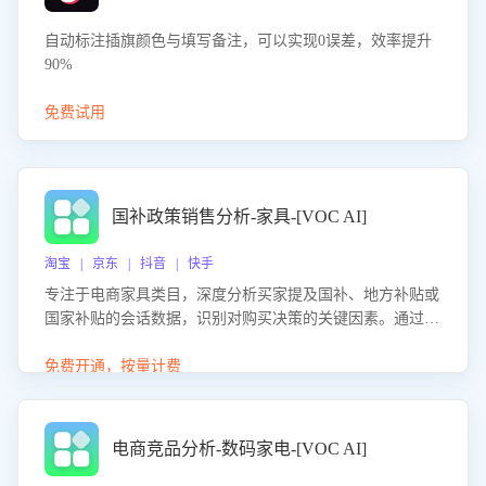
自动标注插旗颜色与填写备注，可以实现0误差，效率提升
90%
免费试用
国补政策销售分析-家具-[VOC AI]
淘宝 | 京东 | 抖音 | 快手
专注于电商家具类目，深度分析买家提及国补、地方补贴或
国家补贴的会话数据，识别对购买决策的关键因素。通过AI
大模型评估客服在政策宣传、回应及互动中的表现，生成优
化策略，助力商家利用国补政策提升GMV。
免费开通，按量计费
电商竞品分析-数码家电-[VOC AI]